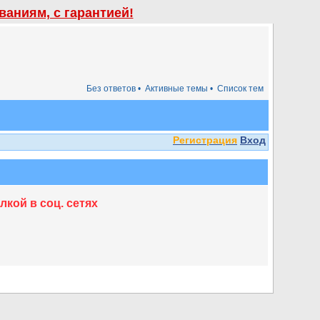
аниям, с гарантией!
Без ответов •
Активные темы •
Список тем
Регистрация
Вход
кой в соц. сетях