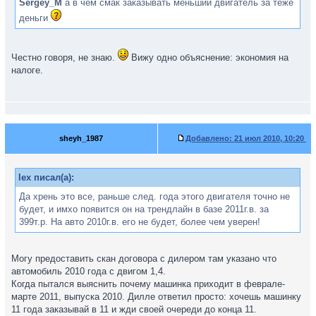
Sergey_M
а в чем смак заказывать меньший двигатель за теже
деньги
Честно говоря, не знаю.
Вижу одно объяснение: экономия на
налоге.
sheyh_1987
Добавлено:
21 июл 2010, 10:20
lex писал(а):
Да хрень это все, раньше след. года этого двигателя точно не
будет, и имхо появится он на трендлайн в базе 2011г.в. за
399т.р. На авто 2010г.в. его не будет, более чем уверен!
Могу предоставить скан договора с дилером там указано что
автомобиль 2010 года с двигом 1,4.
Когда пытался выяснить почему машинка приходит в феврале-
марте 2011, выпуска 2010. Дилле ответил просто: хочешь машинку
11 года заказывай в 11 и жди своей очереди до конца 11.