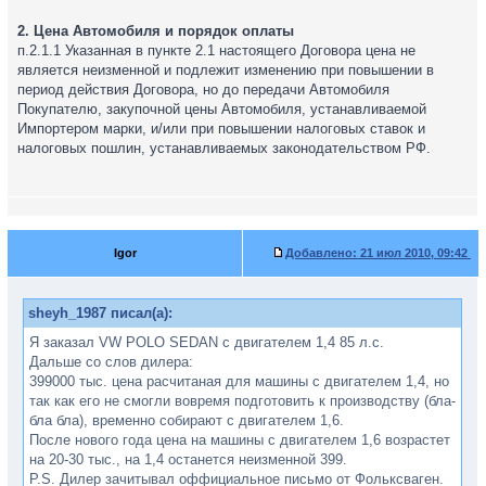
2. Цена Автомобиля и порядок оплаты
п.2.1.1 Указанная в пункте 2.1 настоящего Договора цена не
является неизменной и подлежит изменению при повышении в
период действия Договора, но до передачи Автомобиля
Покупателю, закупочной цены Автомобиля, устанавливаемой
Импортером марки, и/или при повышении налоговых ставок и
налоговых пошлин, устанавливаемых законодательством РФ.
Igor
Добавлено:
21 июл 2010, 09:42
sheyh_1987 писал(а):
Я заказал VW POLO SEDAN с двигателем 1,4 85 л.с.
Дальше со слов дилера:
399000 тыс. цена расчитаная для машины с двигателем 1,4, но
так как его не смогли вовремя подготовить к производству (бла-
бла бла), временно собирают с двигателем 1,6.
После нового года цена на машины с двигателем 1,6 возрастет
на 20-30 тыс., на 1,4 останется неизменной 399.
P.S. Дилер зачитывал оффициальное письмо от Фольксваген.