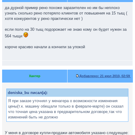
да дурной пример рено похоже заразителен но им бы неплохо
узнать сколько рено потеряло клиентов от повышения на 15 тыщ (
хотя конкурентов у рено практически нет )
если поло на 30 тыщ подорожает не знаю кому он будет нужен за
564 тыщи
короче красиво начали а кончили за упокой
Хантер
Добавлено:
21 июл 2010, 02:59
deniska_bu писал(а):
Я при заказе уточнял у менагера о возможности изменения
цены(т.к. машину обещали только в феврале-марте) он сказал
что точная цена указана в предварительном договоре,так что
изменений быть не должно
У меня в договоре купли-продажи автомобиля указано следуещее: