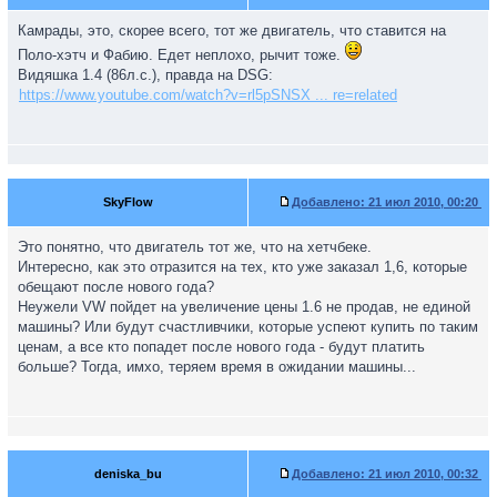
Камрады, это, скорее всего, тот же двигатель, что ставится на
Поло-хэтч и Фабию. Едет неплохо, рычит тоже.
Видяшка 1.4 (86л.с.), правда на DSG:
https://www.youtube.com/watch?v=rl5pSNSX ... re=related
SkyFlow
Добавлено:
21 июл 2010, 00:20
Это понятно, что двигатель тот же, что на хетчбеке.
Интересно, как это отразится на тех, кто уже заказал 1,6, которые
обещают после нового года?
Неужели VW пойдет на увеличение цены 1.6 не продав, не единой
машины? Или будут счастливчики, которые успеют купить по таким
ценам, а все кто попадет после нового года - будут платить
больше? Тогда, имхо, теряем время в ожидании машины...
deniska_bu
Добавлено:
21 июл 2010, 00:32