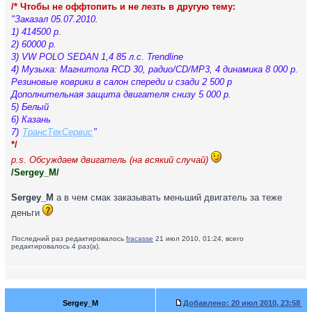
/* Чтобы не оффтопить и не лезть в другую тему:
"Заказал 05.07.2010.
1) 414500 р.
2) 60000 р.
3) VW POLO SEDAN 1,4 85 л.с. Trendline
4) Музыка: Магнитола RCD 30, радио/CD/MP3, 4 динамика 8 000 р.
Резиновые коврики в салон спереди и сзади 2 500 р
Дополнительная защита двигателя снизу 5 000 р.
5) Белый
6) Казань
7)
ТрансТехСервис
"
*/
p.s. Обсуждаем двигатель (на всякий случай)
/Sergey_M/
Sergey_M
а в чем смак заказывать меньший двигатель за теже
деньги
Последний раз редактировалось
fracasse
21 июл 2010, 01:24, всего
редактировалось 4 раз(а).
Sergey_M
Добавлено:
20 июл 2010, 23:58