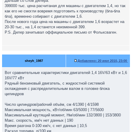
Дальше со слов дилера:
399000 тыс. цена расчитаная для машины с двигателем 1,4, но так
как его не смогли вовремя подготовить к производству (бла-бла
бла), временно собирают с двигателем 1,6.
После нового года цена на машины с двигателем 1,6 возрастет на
20-30 тыс., на 1,4 останется неизменной 399.
P.S. Дилер зачитывал оффициальное письмо от Фольксваген.
sheyh_1987
Добавлено:
20 июл 2010, 23:00
Вот сравнительные характеристики двигателей 1,4 16V/63 кВт и 1,6
16V/77 кВт
Рядный бензиновый двигатель, с жидкостной системой
охлаждения с распределительным валом в головке блока
цилиндров
Число цилиндров/рабочий объём, см 4/1390 | 4/1598
Максимальная мощность, кВт/об/мин 63/5000 | 77/5600
Максимальный крутящий момент, Нм/об/мин 132/3800 | 153/3800
Макс. скорость, км/ч нет данных | 190
Время разгона 0-100 км/ч, с нет данных | 10,5
Расход топлива, л/100 км