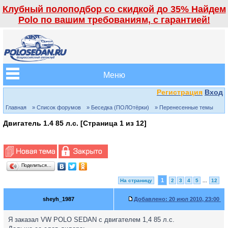
Клубный полоподбор со скидкой до 35% Найдем
Polo по вашим требованиям, с гарантией!
Меню
Регистрация
Вход
Главная
» Список форумов
» Беседка (ПОЛОтёрки)
» Перенесенные темы
Двигатель 1.4 85 л.с. [Страница
1
из
12
]
Поделиться…
1
На страницу
2
3
4
5
...
12
sheyh_1987
Добавлено:
20 июл 2010, 23:00
Я заказал VW POLO SEDAN с двигателем 1,4 85 л.с.