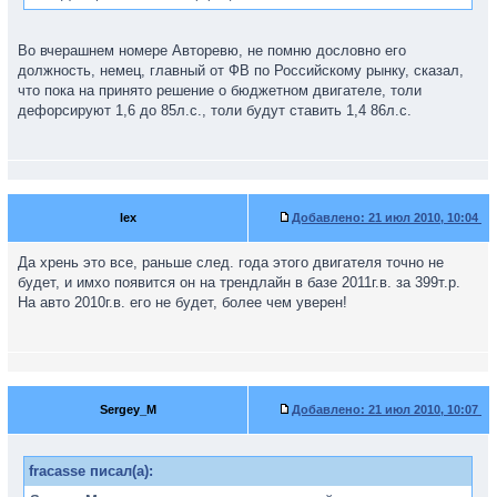
Во вчерашнем номере Авторевю, не помню дословно его
должность, немец, главный от ФВ по Российскому рынку, сказал,
что пока на принято решение о бюджетном двигателе, толи
дефорсируют 1,6 до 85л.с., толи будут ставить 1,4 86л.с.
lex
Добавлено:
21 июл 2010, 10:04
Да хрень это все, раньше след. года этого двигателя точно не
будет, и имхо появится он на трендлайн в базе 2011г.в. за 399т.р.
На авто 2010г.в. его не будет, более чем уверен!
Sergey_M
Добавлено:
21 июл 2010, 10:07
fracasse писал(а):