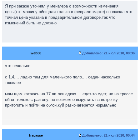
Я при заказе уточнял у менагера о возможности изменения
цены(т.к. машину обещали только в феврале-марте) он сказал что
точная цена указана в предварительном договоре,так что
изменений быть не должно
web88
Добавлено:
21 июл 2010, 00:36
это печально
с 1,4.... ладно там для маленького поло.... седан насколько
тяжелее....
мам щам катаюсь на 77 вв лошадках.... едет-то едет, но на трассе
обгон только с разгону. не возможно вырулить на встречку
притопить и пойти на обгон,куй разкочагерется нормально
fracasse
Добавлено:
21 июл 2010, 00:44