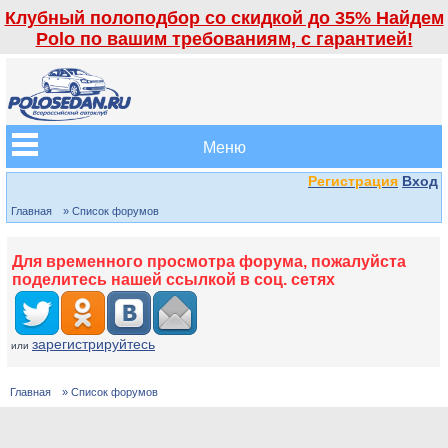
Клубный полоподбор со скидкой до 35% Найдем
Polo по вашим требованиям, с гарантией!
Меню
Регистрация
Вход
Главная
» Список форумов
Для временного просмотра форума, пожалуйста
поделитесь нашей ссылкой в соц. сетях
зарегистрируйтесь
или
Главная
» Список форумов