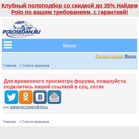
Клубный полоподбор со скидкой до 35% Найдем
Polo по вашим требованиям, с гарантией!
Меню
Регистрация
Вход
Главная
» Список форумов
Для временного просмотра форума, пожалуйста
поделитесь нашей ссылкой в соц. сетях
зарегистрируйтесь
или
Главная
» Список форумов