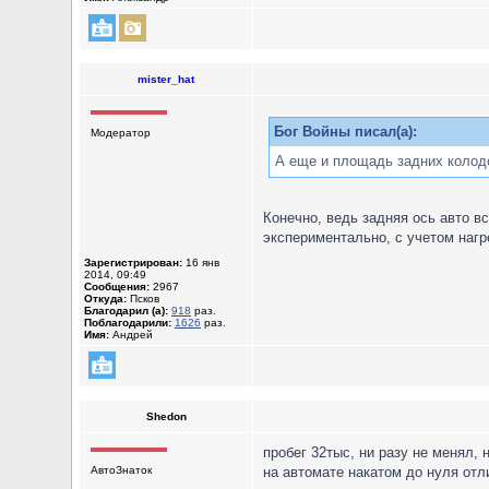
mister_hat
Бог Войны писал(а):
Модератор
А еще и площадь задних колодо
Конечно, ведь задняя ось авто в
экспериментально, с учетом наг
Зарегистрирован:
16 янв
2014, 09:49
Сообщения:
2967
Откуда:
Псков
Благодарил (а):
918
раз.
Поблагодарили:
1626
раз.
Имя:
Андрей
Shedon
пробег 32тыс, ни разу не менял, 
АвтоЗнаток
на автомате накатом до нуля от