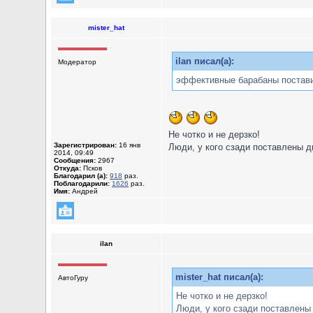
mister_hat
ilan писал(а):
Модератор
эффективные барабаны постав
Не чотко и не дерзко!
Зарегистрирован:
16 янв
Люди, у кого сзади поставлены 
2014, 09:49
Сообщения:
2967
Откуда:
Псков
Благодарил (а):
918
раз.
Поблагодарили:
1626
раз.
Имя:
Андрей
ilan
mister_hat писал(а):
АвтоГуру
Не чотко и не дерзко!
Люди, у кого сзади поставлены