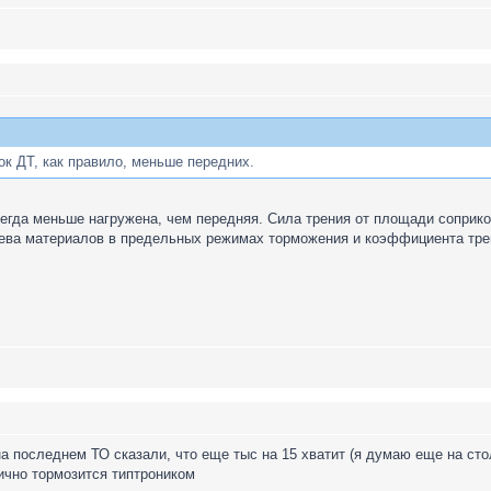
к ДТ, как правило, меньше передних.
сегда меньше нагружена, чем передняя. Сила трения от площади соприк
рева материалов в предельных режимах торможения и коэффициента трен
на последнем ТО сказали, что еще тыс на 15 хватит (я думаю еще на сто
лично тормозится типтроником