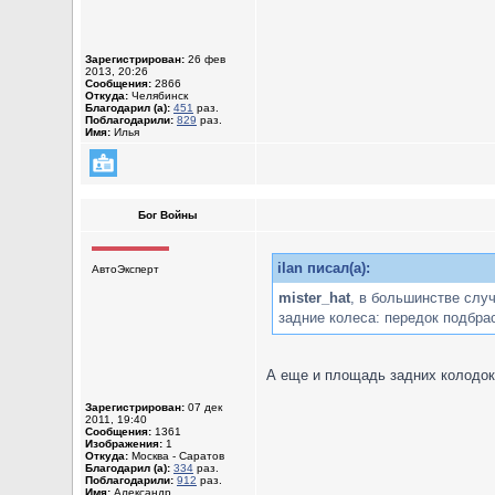
Зарегистрирован:
26 фев
2013, 20:26
Сообщения:
2866
Откуда:
Челябинск
Благодарил (а):
451
раз.
Поблагодарили:
829
раз.
Имя:
Илья
Бог Войны
ilan писал(а):
АвтоЭксперт
mister_hat
, в большинстве слу
задние колеса: передок подбрас
А еще и площадь задних колодок
Зарегистрирован:
07 дек
2011, 19:40
Сообщения:
1361
Изображения:
1
Откуда:
Москва - Саратов
Благодарил (а):
334
раз.
Поблагодарили:
912
раз.
Имя:
Александр