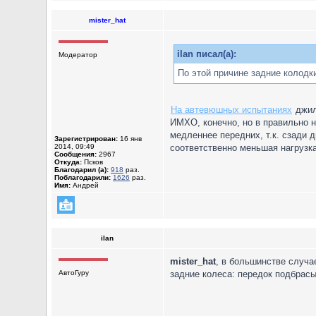
mister_hat
ilan писал(а):
Модератор
По этой причине задние колодк
На автевюшных испытаниях
джили
ИМХО, конечно, но в правильно 
медленнее передних, т.к. сзади 
Зарегистрирован:
16 янв
2014, 09:49
соответственно меньшая нагрузка
Сообщения:
2967
Откуда:
Псков
Благодарил (а):
918
раз.
Поблагодарили:
1626
раз.
Имя:
Андрей
ilan
mister_hat
, в большинстве случа
АвтоГуру
задние колеса: передок подбрасыв