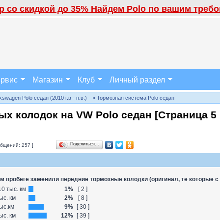
 со скидкой до 35% Найдем Polo по вашим требов
рвис
Магазин
Клуб
Личный раздел
wagen Polo седан (2010 г.в - н.в.)
» Тормозная система Polo седан
ых колодок на VW Polo седан [Страница
5
Поделиться…
бщений: 257 ]
м пробеге заменили передние тормозные колодки (оригинал, те которые с
0 тыс. км
1%
[ 2 ]
ыс. км
2%
[ 8 ]
ыс.км
9%
[ 30 ]
ыс. км
12%
[ 39 ]