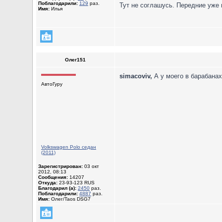
Поблагодарили:
129
раз.
Тут не соглашусь. Передние уже 
Имя:
Илья
Олег151
simacoviv,
А у моего в барабанах 
АвтоГуру
Volkswagen Polo седан
(2011)
Зарегистрирован:
03 окт
2012, 08:13
Сообщения:
14207
Откуда:
23-93-123 RUS
Благодарил (а):
2450
раз.
Поблагодарили:
4887
раз.
Имя:
Олег/Taos DSG7