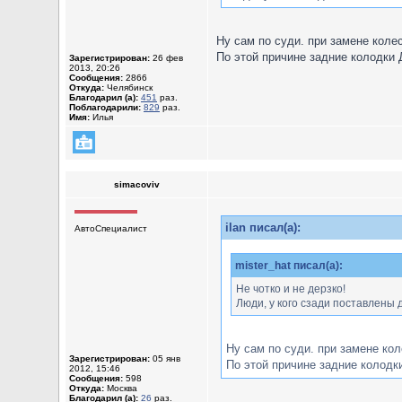
Ну сам по суди. при замене колес
По этой причине задние колодки
Зарегистрирован:
26 фев
2013, 20:26
Сообщения:
2866
Откуда:
Челябинск
Благодарил (а):
451
раз.
Поблагодарили:
829
раз.
Имя:
Илья
simacoviv
ilan писал(а):
АвтоСпециалист
mister_hat писал(а):
Не чотко и не дерзко!
Люди, у кого сзади поставлены
Ну сам по суди. при замене кол
Зарегистрирован:
05 янв
По этой причине задние колодк
2012, 15:46
Сообщения:
598
Откуда:
Москва
Благодарил (а):
26
раз.