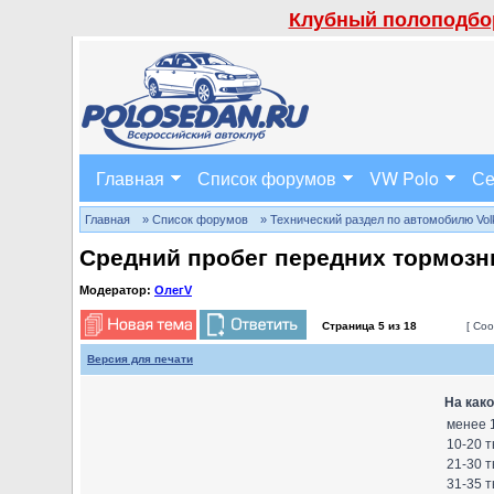
Клубный полоподбор
Главная
Список форумов
VW Polo
Се
Главная
» Список форумов
» Технический раздел по автомобилю Volks
Средний пробег передних тормозн
Модератор:
ОлегV
Страница
5
из
18
[ Соо
Версия для печати
На како
менее 1
10-20 т
21-30 т
31-35 т