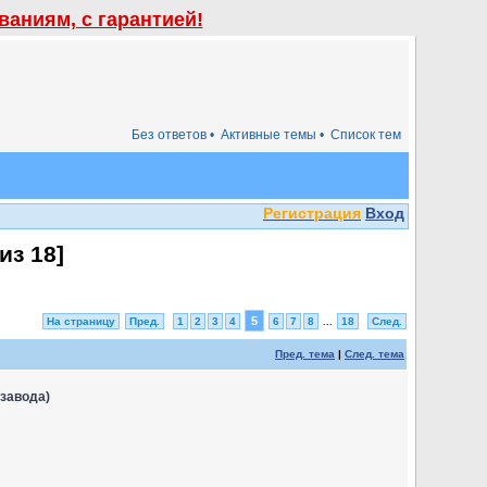
аниям, с гарантией!
Без ответов •
Активные темы •
Список тем
Регистрация
Вход
из
18
]
5
На страницу
Пред.
1
2
3
4
6
7
8
...
18
След.
Пред. тема
|
След. тема
 завода)