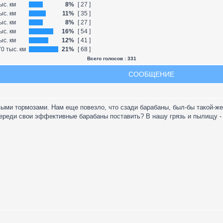
ыс. км
8%
[ 27 ]
ыс. км
11%
[ 35 ]
ыс. км
8%
[ 27 ]
ыс. км
16%
[ 54 ]
ыс. км
12%
[ 41 ]
0 тыс. км
21%
[ 68 ]
Всего голосов : 331
СООБЩЕНИЕ
ыми тормозами. Нам еще повезло, что сзади барабаны, был-бы такой-же
ереди свои эффективные барабаны поставить? В нашу грязь и пылищу - эт