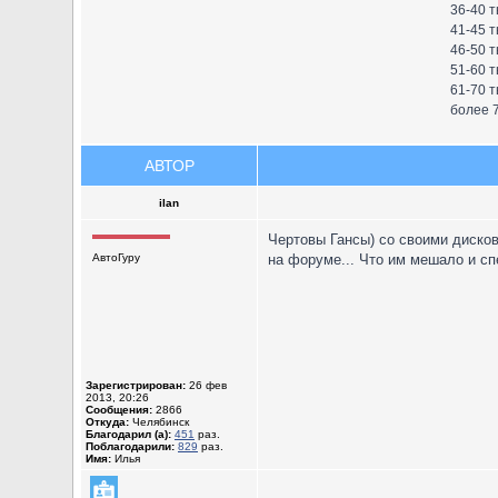
36-40 т
41-45 т
46-50 т
51-60 т
61-70 т
более 7
АВТОР
ilan
Чертовы Гансы) со своими дисков
АвтоГуру
на форуме... Что им мешало и сп
Зарегистрирован:
26 фев
2013, 20:26
Сообщения:
2866
Откуда:
Челябинск
Благодарил (а):
451
раз.
Поблагодарили:
829
раз.
Имя:
Илья