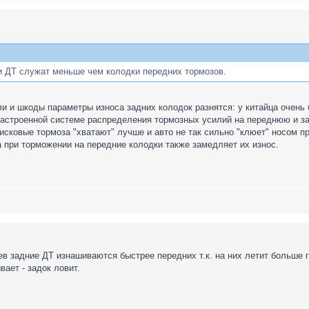
и ДТ служат меньше чем колодки передних тормозов.
 и шкоды параметры износа задних колодок разнятся: у китайца очень 
настроенной системе распределения тормозных усилий на переднюю и з
дисковые тормоза "хватают" лучше и авто не так сильно "клюет" носом пр
 при торможении на передние колодки также замедляет их износ.
ев задние ДТ изнашиваются быстрее передних т.к. на них летит больше 
ает - задок ловит.