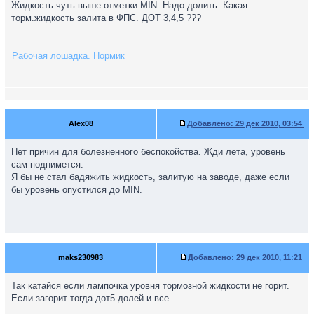
Жидкость чуть выше отметки MIN. Надо долить. Какая
торм.жидкость залита в ФПС. ДОТ 3,4,5 ???
_________________
Рабочая лошадка. Нормик
Alex08
Добавлено:
29 дек 2010, 03:54
Нет причин для болезненного беспокойства. Жди лета, уровень
сам поднимется.
Я бы не стал бадяжить жидкость, залитую на заводе, даже если
бы уровень опустился до MIN.
maks230983
Добавлено:
29 дек 2010, 11:21
Так катайся если лампочка уровня тормозной жидкости не горит.
Если загорит тогда дот5 долей и все