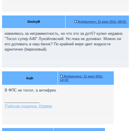
DmitryB
Добавлено:
11 июн 2011, 08:52
извиняюсь за неграммотность, но что это за дот5? купил недавно
"Тосол супер А40" Лукойловский. Но пока не доливал. Можно ли
его доливать в наш бачок? По крайней мере цвет жидкости
идентичен (бирюзовый).
Добавлено:
11 июн 2011,
bujh
12:10
В ФПС не тосол, а антифриз.
_________________
Рабочая лошадка. Нормик