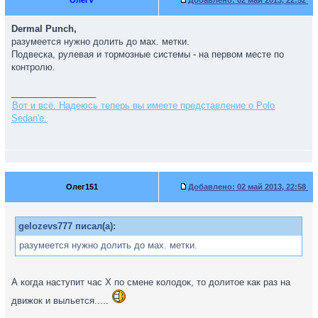
ОлегV
Добавлено:
02 май 2013, 22:52
Dermal Punch,
разумеется нужно долить до мах. метки.
Подвеска, рулевая и тормозные системы - на первом месте по
контролю.
_________________
Вот и всё. Надеюсь теперь вы имеете представление о Polo
Sedan'е.
Олег151
Добавлено:
02 май 2013, 22:58
gelozevs777 писал(а):
разумеется нужно долить до мах. метки.
А когда наступит час Х по смене колодок, то долитое как раз на
движок и выльется.....