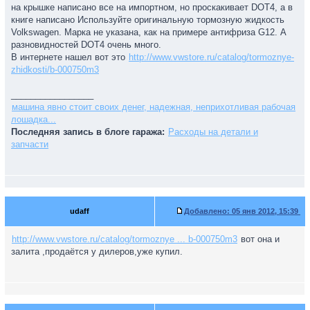
на крышке написано все на импортном, но проскакивает DOT4, а в
книге написано Используйте оригинальную тормозную жидкость
Volkswagen. Марка не указана, как на примере антифриза G12. А
разновидностей DOT4 очень много.
В интернете нашел вот это
http://www.vwstore.ru/catalog/tormoznye-
zhidkosti/b-000750m3
_________________
машина явно стоит своих денег, надежная, неприхотливая рабочая
лошадка...
Последняя запись в блоге гаража:
Расходы на детали и
запчасти
udaff
Добавлено:
05 янв 2012, 15:39
http://www.vwstore.ru/catalog/tormoznye ... b-000750m3
вот она и
залита ,продаётся у дилеров,уже купил.