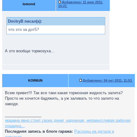
Добавлено:
11 июн 2011,
lomond
15:21
DmitryB писал(а):
что это за дот5?
А это вообще тормозуха...
KOR6UN
Добавлено:
04 окт 2011, 11:53
Всем привет!!! Так все таки какая тормозная жидкость залита?
Просто не хочется бадяжить, а уж заливать то что залито на
заводе.
_________________
машина явно стоит своих денег, надежная, неприхотливая рабочая
лошадка...
Последняя запись в блоге гаража:
Расходы на детали и
запчасти