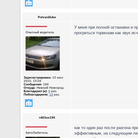
PolvanDuke
У меня при полной остановки и п
Опытный водитель
прогреться тормозам как звук исч
Зарегистрирован:
10 июл
2010, 15:04
Сообщения:
194
Откуда:
Нижний Новгород
Благодарил (а):
6
раз.
Поблагодарили:
16
раз.
т463ох190
как то один раз после разгона п
АвтоЛюбитель
эффективным, на следующем лежа