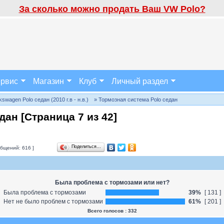
За сколько можно продать Ваш VW Polo?
рвис
Магазин
Клуб
Личный раздел
wagen Polo седан (2010 г.в - н.в.)
» Тормозная система Polo седан
дан [Страница
7
из
42
]
Поделиться…
бщений: 616 ]
Была проблема с тормозами или нет?
Была проблема с тормозами
39%
[ 131 ]
Нет не было проблем с тормозами
61%
[ 201 ]
Всего голосов : 332