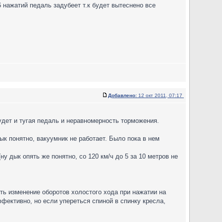
6 нажатий педаль задубеет т.к будет вытеснено все
Добавлено:
12 окт 2011, 07:17
будет и тугая педаль и неравномерность торможения.
дык понятно, вакуумник не работает. Было пока в нем
ну дык опять же понятно, со 120 км/ч до 5 за 10 метров не
ыть изменение оборотов холостого хода при нажатии на
фективно, но если упереться спиной в спинку кресла,