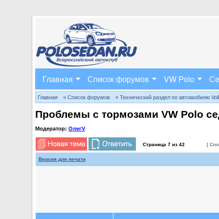
Главная
Список форумов
VW Polo
Се
Главная
» Список форумов
» Технический раздел по автомобилю Volks
Проблемы с тормозами VW Polo се
Модератор:
ОлегV
Страница
7
из
42
[ Соо
Версия для печати