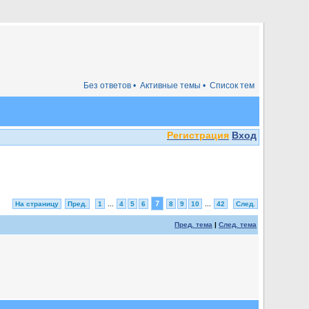
Без ответов •
Активные темы •
Список тем
Регистрация
Вход
7
На страницу
Пред.
1
...
4
5
6
8
9
10
...
42
След.
Пред. тема
|
След. тема