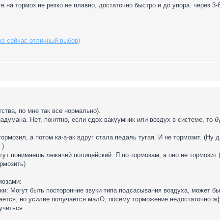
 на тормоз не резко не плавно, достаточно быстро и до упора. через 3-
же сейчас отличный выбор)
ства, по мне так все нормально).
адумана. Нет, понятно, если сдох вакуумник или воздух в системе, то 
тормозил, а потом ка-а-ак вдруг стала педаль тугая. И не тормозит. (Ну 
.)
а тут понимаешь лежачий полицейский. Я по тормозам, а оно не тормозит (
рмозить)
мозами:
аки: Могут быть посторонние звуки типа подсасывания воздуха, может б
рается, но усилие получается малО, посему торможение недостаточно эф
учиться.