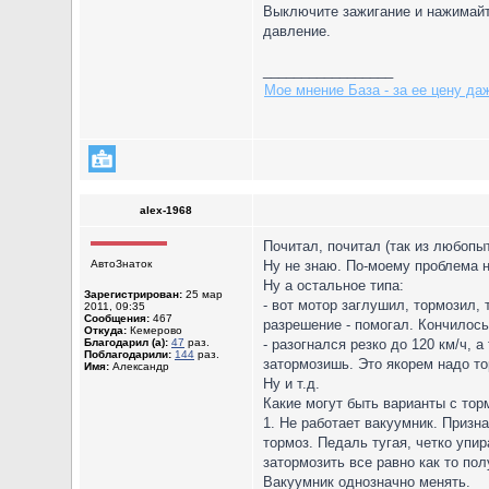
Выключите зажигание и нажимайте
давление.
_________________
Мое мнение База - за ее цену да
alex-1968
Почитал, почитал (так из любопыт
АвтоЗнаток
Ну не знаю. По-моему проблема н
Ну а остальное типа:
Зарегистрирован:
25 мар
- вот мотор заглушил, тормозил, 
2011, 09:35
Сообщения:
467
разрешение - помогал. Кончилось
Откуда:
Кемерово
Благодарил (а):
47
раз.
- разогнался резко до 120 км/ч, 
Поблагодарили:
144
раз.
затормозишь. Это якорем надо то
Имя:
Александр
Ну и т.д.
Какие могут быть варианты с тор
1. Не работает вакуумник. Призн
тормоз. Педаль тугая, четко упи
затормозить все равно как то пол
Вакуумник однозначно менять.