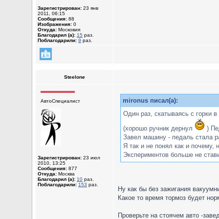
Зарегистрирован:
23 янв
2011, 06:15
Сообщения:
88
Изображения:
0
Откуда:
Московия
Благодарил (а):
15
раз.
Поблагодарили:
9
раз.
Steelone
mironus писал(а):
АвтоСпециалист
Один раз, скатываясь с горки в
(хорошо ручник дернул
) Пе
Завел машину - педаль стала р
Я так и не понял как и почему,
Экспериментов больше не ставил
Зарегистрирован:
23 июл
2010, 13:25
Сообщения:
877
Откуда:
Москва
Благодарил (а):
10
раз.
Поблагодарили:
153
раз.
Ну как бы без зажигания вакуумни
Какое то время тормоз будет нор
Проверьте на стоячем авто -заве