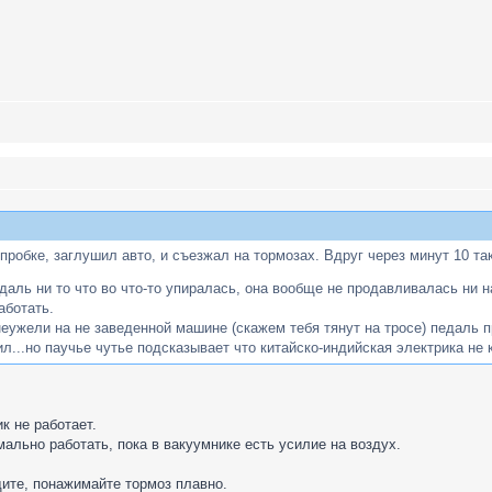
 пробке, заглушил авто, и съезжал на тормозах. Вдруг через минут 10 т
даль ни то что во что-то упиралась, она вообще не продавливалась ни на
аботать.
 неужели на не заведенной машине (скажем тебя тянут на тросе) педаль п
...но паучье чутье подсказывает что китайско-индийская электрика не к
к не работает.
мально работать, пока в вакуумнике есть усилие на воздух.
дите, понажимайте тормоз плавно.