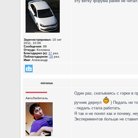
эту ветку форума ранее не читал
Зарегистрирован:
10 окт
2011, 10:06
Сообщения:
88
Откуда:
Коломна
Благодарил (а):
37
раз.
Поблагодарили:
28
раз.
Имя:
Александр
mironus
Один раз, скатываясь с горки в п
АвтоЛюбитель
ручник дернул
) Педаль ни то
- педаль стала работать.
Я так и не понял как и почему, н
Экспериментов больше не ставил..