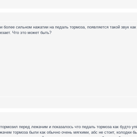
ри более сильном нажатии на педаль тормоза, появляется такой звук как
езает. Что это может быть?
ритормозил перед лежачим и показалось что педаль тормоза как будто у
чем тормоза были как обычно очень мягкими, абс не стоит, колодки бы