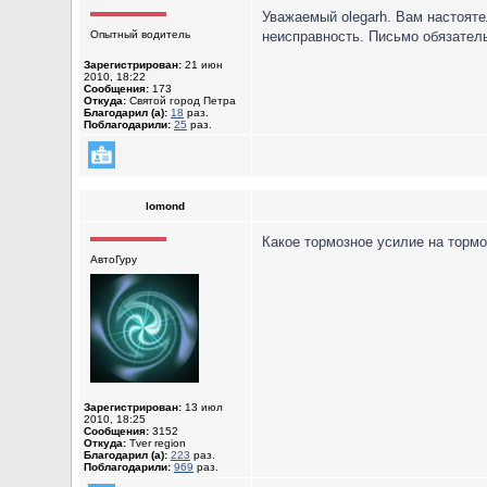
Уважаемый olegarh. Вам настояте
Опытный водитель
неисправность. Письмо обязатель
Зарегистрирован:
21 июн
2010, 18:22
Сообщения:
173
Откуда:
Святой город Петра
Благодарил (а):
18
раз.
Поблагодарили:
25
раз.
lomond
Какое тормозное усилие на торм
АвтоГуру
Зарегистрирован:
13 июл
2010, 18:25
Сообщения:
3152
Откуда:
Tver region
Благодарил (а):
223
раз.
Поблагодарили:
969
раз.