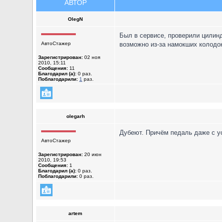
АВТОР
OlegN
Был в сервисе, проверили цилинд
АвтоСтажер
возможно из-за намокших колодок
Зарегистрирован:
02 ноя
2010, 15:11
Сообщения:
11
Благодарил (а):
0 раз.
Поблагодарили:
1
раз.
olegarh
Дубеют. Причём педаль даже с ус
АвтоСтажер
Зарегистрирован:
20 июн
2010, 19:53
Сообщения:
1
Благодарил (а):
0 раз.
Поблагодарили:
0 раз.
artem