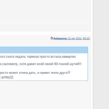
Добавлено:
11 окт 2011, 03:15
акого ската педаль тормоза просто встала,намертво
 сантиметр, хотя давил всей своей 90-тонной шутей!!!
росто может клина дать, и привет жопа друга?!
 добру)))