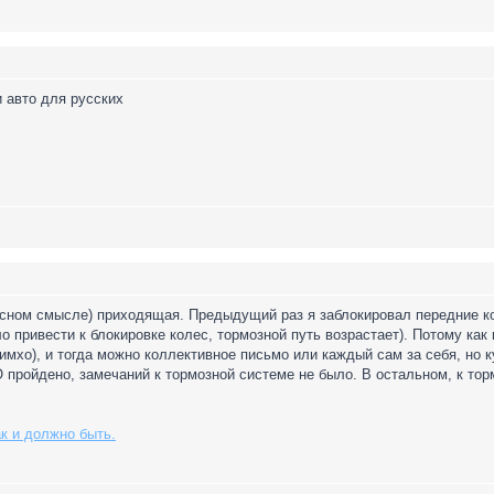
 авто для русских
сном смысле) приходящая. Предыдущий раз я заблокировал передние кол
ло привести к блокировке колес, тормозной путь возрастает). Потому ка
(имхо), и тогда можно коллективное письмо или каждый сам за себя, но 
О пройдено, замечаний к тормозной системе не было. В остальном, к тор
ак и должно быть.