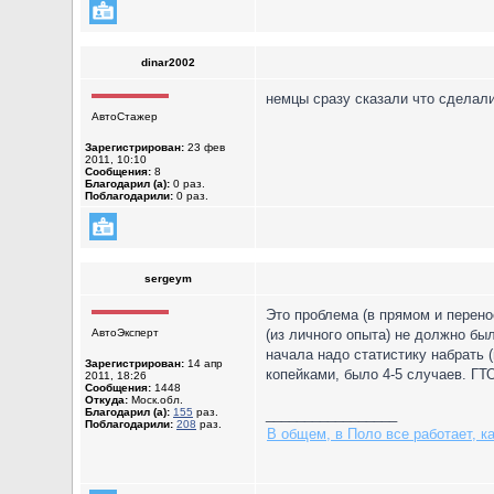
dinar2002
немцы сразу сказали что сделали
АвтоСтажер
Зарегистрирован:
23 фев
2011, 10:10
Сообщения:
8
Благодарил (а):
0 раз.
Поблагодарили:
0 раз.
sergeym
Это проблема (в прямом и перено
АвтоЭксперт
(из личного опыта) не должно бы
начала надо статистику набрать 
Зарегистрирован:
14 апр
копейками, было 4-5 случаев. ГТ
2011, 18:26
Сообщения:
1448
Откуда:
Моск.обл.
Благодарил (а):
155
раз.
_________________
Поблагодарили:
208
раз.
В общем, в Поло все работает, к