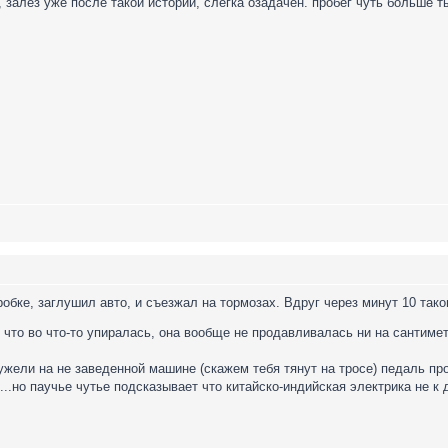
, залез уже после такой истории, слегка озадачен. пробег чуть больше т
робке, заглушил авто, и съезжал на тормозах. Вдруг через минут 10 так
 что во что-то упиралась, она вообще не продавливалась ни на сантимет
еужели на не заведенной машине (скажем тебя тянут на тросе) педаль пр
.но паучье чутье подсказывает что китайско-индийская электрика не к д