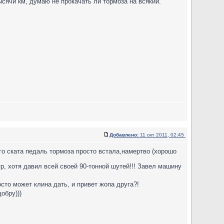
ысячи км, думаю не прокачать ли тормоза на всякий.
Добавлено:
11 окт 2011, 02:45
ого ската педаль тормоза просто встала,намертво (хорошо
р, хотя давил всей своей 90-тонной шутей!!! Завел машину
осто может клина дать, и привет жопа друга?!
обру)))