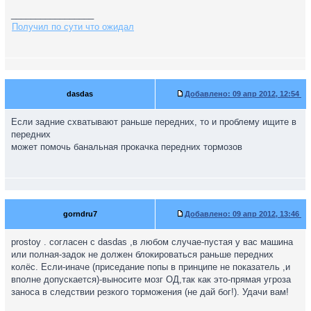
_________________
Получил по сути что ожидал
dasdas
Добавлено:
09 апр 2012, 12:54
Если задние схватывают раньше передних, то и проблему ищите в
передних
может помочь банальная прокачка передних тормозов
gorndru7
Добавлено:
09 апр 2012, 13:46
prostoy . согласен с dasdas ,в любом случае-пустая у вас машина
или полная-задок не должен блокироваться раньше передних
колёс. Если-иначе (приседание попы в принципе не показатель ,и
вполне допускается)-выносите мозг ОД,так как это-прямая угроза
заноса в следствии резкого торможения (не дай бог!). Удачи вам!