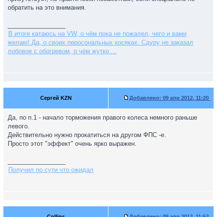
обратить на это внимания.
_________________
В итоге катаюсь на VW, о чём пока не пожалел, чего и вами
желаю! Да, о своих перосональных косяках. Сдуру не заказал
лобовое с обогревом, о чём жутко ...
Сергей KZN
Добавлено:
09 апр 2012, 11:20
Да, по п.1 - начало торможения правого колеса немного раньше
левого.
Действительно нужно прокатиться на другом ФПС -е.
Просто этот "эффект" очень ярко выражен.
_________________
Получил по сути что ожидал
Collins
Добавлено:
09 апр 2012, 11:52