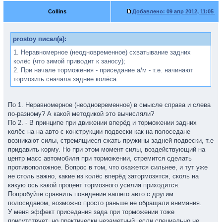
Collins
Добавлено:
09 апр 2012, 11:05
prostoy писал(а):
1. Неравномерное (неодновременное) схватывание задних
колёс (что зимой приводит к заносу);
2. При начале торможения - приседание а/м - т.е. начинают
тормозить сначала задние колёса.
По 1. Неравномерное (неодновременное) в смысле справа и слева
по-разному? А какой методикой это вычисляли?
По 2. - В принципе при движении вперёд и торможении задних
колёс на на авто с конструкции подвески как на полоседане
возникают силы, стремящиеся сжать пружины задней подвески, т.е
придавить корму. Но при этом момент силы, воздействующий на
центр масс автомобиля при торможении, стремится сделать
противоположное. Вопрос в том, что окажется сильнее, и тут уже
не столь важно, какие из колёс вперёд затормозятся, сколь на
какую ось какой процент тормозного усилия приходится.
Попробуйте сравнить поведение вашего авто с другим
полоседаном, возможно просто раньше не обращали внимания.
У меня эффект приседания зада при торможении тоже
присутствует, но практически незаметный, если специально не