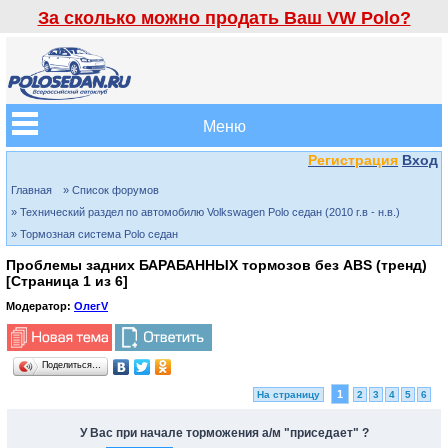
За сколько можно продать Ваш VW Polo?
Меню
Регистрация
Вход
Главная
» Список форумов
» Технический раздел по автомобилю Volkswagen Polo седан (2010 г.в - н.в.)
» Тормозная система Polo седан
Проблемы задних БАРАБАННЫХ тормозов без АBS (тренд)
[Страница
1
из
6
]
Модератор:
ОлегV
Поделиться…
1
На страницу
2
3
4
5
6
У Вас при начале торможения а/м "приседает" ?