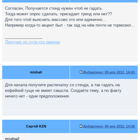
Согласен, Получается стенд нужен чтоб не гадать.
Тогда может опрос сделать: приседает тренд или нет??
Для того чтоб выяснить массово это или единично...
Например когда-то акцент был - так зад на нём почти не тормозил...
_________________
Получил по сути что ожидал
mishail
Добавлено:
09 апр 2012, 14:43
Для начала получите распечатку со стенда, а так гадать на
кофейной гуще не имеет смысла. Создаёте тему, а по факту
ничего нет - одни предположения.
Сергей KZN
Добавлено:
09 апр 2012, 14:58
mishail