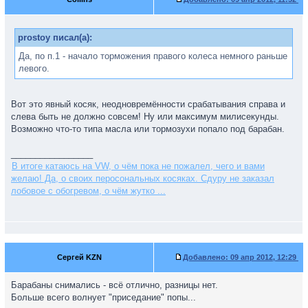
prostoy писал(а):
Да, по п.1 - начало торможения правого колеса немного раньше
левого.
Вот это явный косяк, неодновремённости срабатывания справа и
слева быть не должно совсем! Ну или максимум милисекунды.
Возможно что-то типа масла или тормозухи попало под барабан.
_________________
В итоге катаюсь на VW, о чём пока не пожалел, чего и вами
желаю! Да, о своих перосональных косяках. Сдуру не заказал
лобовое с обогревом, о чём жутко ...
Сергей KZN
Добавлено:
09 апр 2012, 12:29
Барабаны снимались - всё отлично, разницы нет.
Больше всего волнует "приседание" попы...