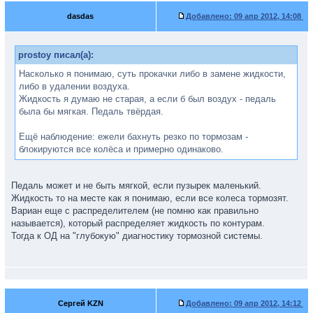
dasdas
Добавлено:
09 апр 2012, 14:08
prostoy писал(а):
Насколько я понимаю, суть прокачки либо в замене жидкости,
либо в удалении воздуха.
Жидкость я думаю не старая, а если б был воздух - педаль
была бы мягкая. Педаль твёрдая.
Ещё наблюдение: ежели бахнуть резко по тормозам -
блокируются все колёса и примерно одинаково.
Педаль может и не быть мягкой, если пузырек маленький.
Жидкость то на месте как я понимаю, если все колеса тормозят.
Вариан еще с распределителем (не помню как правильно
называется), который распределяет жидкость по контурам.
Тогда к ОД на "глубокую" диагностику тормозной системы.
Сергей KZN
Добавлено:
09 апр 2012, 14:12