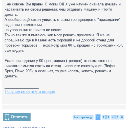
, не совсем Вы правы. С моим ОД я уже научен сначала думать и
настаивать на своём решении, чем отдавать машину и что-то
делать.
А вообще ещё хотел увидеть отзывы трендоводов о "приседании"
зада при торможении,
но упорно никто ничего не пишет.
Точно так же я пытаюсь как могу решать проблемы. Я же не
спрашиваю где в Казани есть хороший и не дорогой стенд для
проверки тормозов.. Техосмотр мой ФПС прошёл - с тормозами -ОК
сам видел.
Если приседание у 90 проц машин (трендов) то возможно нет
никакого смысла ехать на стенд - извините конструкция (Лифан
Бриз, Пежо 206), а если нет, то уже копать, копать, решать и
делать.
_________________
Получил по сути что ожидал
1
На страницу
2
3
4
5
6