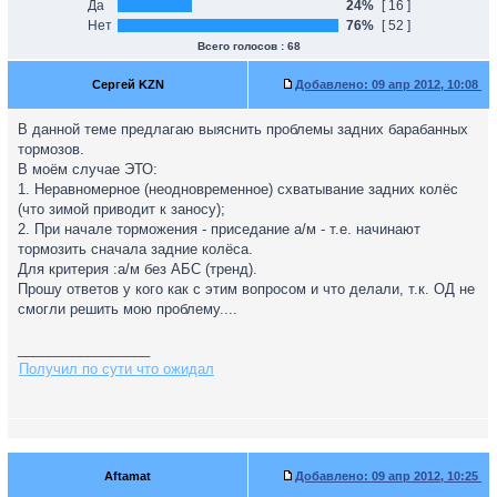
Да
24%
[ 16 ]
Нет
76%
[ 52 ]
Всего голосов : 68
Сергей KZN
Добавлено:
09 апр 2012, 10:08
В данной теме предлагаю выяснить проблемы задних барабанных
тормозов.
В моём случае ЭТО:
1. Неравномерное (неодновременное) схватывание задних колёс
(что зимой приводит к заносу);
2. При начале торможения - приседание а/м - т.е. начинают
тормозить сначала задние колёса.
Для критерия :а/м без АБС (тренд).
Прошу ответов у кого как с этим вопросом и что делали, т.к. ОД не
смогли решить мою проблему....
_________________
Получил по сути что ожидал
Aftamat
Добавлено:
09 апр 2012, 10:25