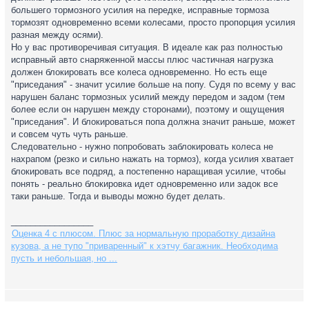
большего тормозного усилия на передке, исправные тормоза
тормозят одновременно всеми колесами, просто пропорция усилия
разная между осями).
Но у вас противоречивая ситуация. В идеале как раз полностью
исправный авто снаряженной массы плюс частичная нагрузка
должен блокировать все колеса одновременно. Но есть еще
"приседания" - значит усилие больше на попу. Судя по всему у вас
нарушен баланс тормозных усилий между передом и задом (тем
более если он нарушен между сторонами), поэтому и ощущения
"приседания". И блокироваться попа должна значит раньше, может
и совсем чуть чуть раньше.
Следовательно - нужно попробовать заблокировать колеса не
нахрапом (резко и сильно нажать на тормоз), когда усилия хватает
блокировать все подряд, а постепенно наращивая усилие, чтобы
понять - реально блокировка идет одновременно или задок все
таки раньше. Тогда и выводы можно будет делать.
_________________
Оценка 4 с плюсом. Плюс за нормальную проработку дизайна
кузова, а не тупо "приваренный" к хэтчу багажник. Необходима
пусть и небольшая, но ...