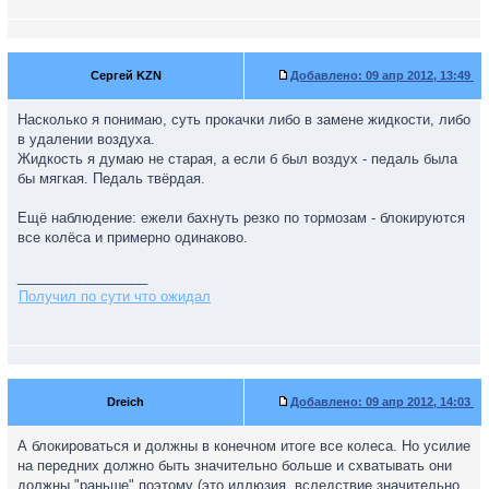
Сергей KZN
Добавлено:
09 апр 2012, 13:49
Насколько я понимаю, суть прокачки либо в замене жидкости, либо
в удалении воздуха.
Жидкость я думаю не старая, а если б был воздух - педаль была
бы мягкая. Педаль твёрдая.
Ещё наблюдение: ежели бахнуть резко по тормозам - блокируются
все колёса и примерно одинаково.
_________________
Получил по сути что ожидал
Dreich
Добавлено:
09 апр 2012, 14:03
А блокироваться и должны в конечном итоге все колеса. Но усилие
на передних должно быть значительно больше и схватывать они
должны "раньше" поэтому (это иллюзия, вследствие значительно