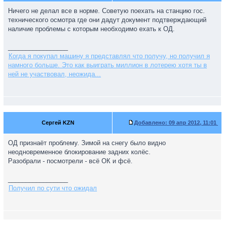
Ничего не делал все в норме. Советую поехать на станцию гос.
технического осмотра где они дадут документ подтверждающий
наличие проблемы с которым необходимо ехать к ОД.
_________________
Когда я покупал машину я представлял что получу, но получил я
намного больше. Это как выиграть миллион в лотерею хотя ты в
ней не участвовал, неожида...
Сергей KZN
Добавлено:
09 апр 2012, 11:01
ОД признаёт проблему. Зимой на снегу было видно
неодновременное блокирование задних колёс.
Разобрали - посмотрели - всё ОК и фсё.
_________________
Получил по сути что ожидал