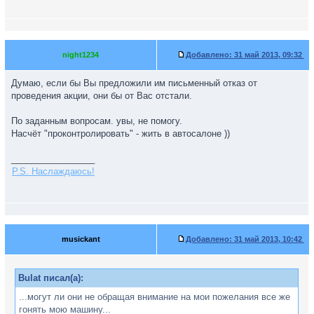
night1234
Добавлено:
31 май 2013, 09:32
Думаю, если бы Вы предложили им письменный отказ от
проведения акции, они бы от Вас отстали.
По заданным вопросам. увы, не помогу.
Насчёт "проконтролировать" - жить в автосалоне ))
_________________
P.S. Наслаждаюсь!
musickant
Добавлено:
31 май 2013, 10:42
Bulat писал(а):
...могут ли они не обращая внимание на мои пожелания все же
гонять мою машину...