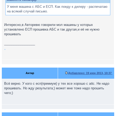
У меня машина с АБС и ЕСП. Как поеду к дилеру - распечатаю
на всякий случай письмо.
Интересно,в Авторевю говорили мол машины у которых
установлено ЕСП прошивка АБС и так другая,и её не нужно
прошивать
_________________
.
Антар
Добавлено:
19 июн 2013, 10:37
Всё верно. У кого с есп(премиум) у тех все хорошо с абс. Не надо
прошивать. Но жду результата;) может мне тоже надо прошить
чего;)