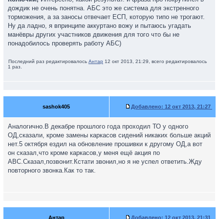
дождик не очень понятна. АБС это же система для экстренного
торможения, а за заносы отвечает ЕСП, которую типо не трогают.
Ну да ладно, я впринципе аккуртано вожу и пытаюсь угадать
манёвры других участников движения для того что бы не
понадобилось проверять работу АБС)
Последний раз редактировалось
Антар
12 окт 2013, 21:29, всего редактировалось
1 раз.
sashok405
Добавлено:
12 окт 2013, 21:27
Аналогично.В декабре прошлого года проходил ТО у одного
ОД,сказали, кроме замены каркасов сидений никаких больше акций
нет.5 октября ездил на обновление прошивки к другому ОД,а вот
он сказал,что кроме каркасов,у меня ещё акция по
ABC.Сказал,позвонит.Кстати звонил,но я не успел ответить.Жду
повторного звонка.Как то так.
Антар
Добавлено:
12 окт 2013, 21:31