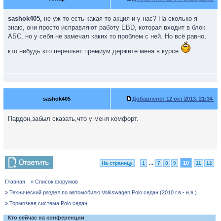
sashok405,
не уж то есть какая то акция и у нас? На сколько я
знаю, они просто исправляют работу EBD, которая входит в блок
АБС, но у себя не замечал каких то проблем с ней. Но всё равно,
кто нибудь кто перешьет премиум держите меня в курсе
sashok405
Добавлено:
12 окт 2013, 21:34
Пардон,забыл сказать,что у меня комфорт.
10
На страницу
1
...
7
8
9
11
12
Главная
» Список форумов
» Технический раздел по автомобилю Volkswagen Polo седан (2010 г.в - н.в.)
» Тормозная система Polo седан
Кто сейчас на конференции