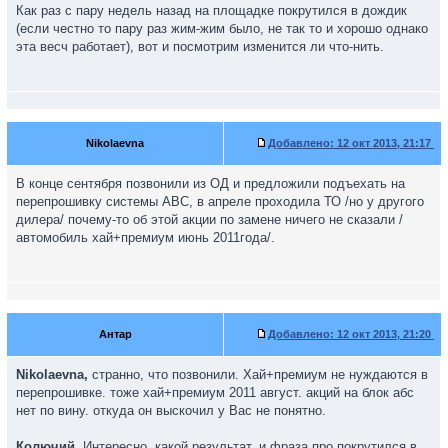
Как раз с пару недель назад на площадке покрутился в дождик
(если честно то пару раз жим-жим было, не так то и хорошо однако
эта весч работает), вот и посмотрим изменится ли что-нить.
Nikolaevna
Добавлено:
12 окт 2013, 21:17
В конце сентября позвонили из ОД и предложили подъехать на
перепрошивку системы АВС, в апреле проходила ТО /но у другого
дилера/ почему-то об этой акции по замене ничего не сказали /
автомобиль хай+премиум июнь 2011года/.
Антар
Добавлено:
12 окт 2013, 21:20
Nikolaevna,
странно, что позвонили. Хай+премиум не нуждаются в
перепрошивке. тоже хай+премиум 2011 август. акций на блок абс
нет по вину. откуда он выскочил у Вас не понятно.
Колючий,
Интересно, какой результат. и фраза про покрутился в