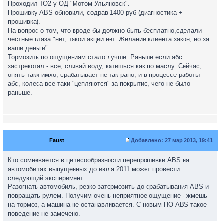
Проходил ТО2 у ОД "Мотом Ульяновск".
Прошивку ABS обновили, содрав 1400 руб (диагностика +
прошивка).
На вопрос о том, что вроде бы должно быть бесплатно,сделали
честные глаза "нет, такой акции нет. Желание клиента закон, но за
ваши деньги".
Тормозить по ощущениям стало лучше. Раньше если абс
застрекотал - все, сливай воду, катишься как по маслу. Сейчас,
опять таки имхо, срабатывает не так рано, и в процессе работы
абс, колеса все-таки "цепляются" за покрытие, чего не было
раньше.
Faust
Добавлено:
27 мар 2013, 19:41
Кто сомневается в целесообразности перепрошивки АВS на
автомобилях выпущенных до июля 2011 может провести
следующий эксперимент.
Разогнать автомобиль, резко затормозить до срабатывания ABS и
повращать рулем. Получим очень неприятное ощущение - жмешь
на тормоз, а машина не останавливается. С новым ПО ABS такое
поведение не замечено.