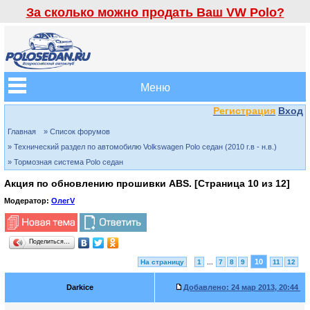
За сколько можно продать Ваш VW Polo?
Меню
Регистрация
Вход
Главная
» Список форумов
» Технический раздел по автомобилю Volkswagen Polo седан (2010 г.в - н.в.)
» Тормозная система Polo седан
Акция по обновлению прошивки ABS. [Страница
10
из
12
]
Модератор:
ОлегV
Поделиться…
10
На страницу
1
...
7
8
9
11
12
Darkice
Добавлено:
24 мар 2013, 20:44