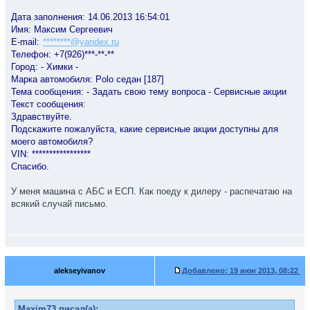
Дата заполнения: 14.06.2013 16:54:01
Имя: Максим Сергеевич
E-mail:
********@yandex.ru
Телефон: +7(926)***-**-**
Город: - Химки -
Марка автомобиля: Polo седан [187]
Тема сообщения: - Задать свою тему вопроса - Сервисные акции
Текст сообщения:
Здравствуйте.
Подскажите пожалуйста, какие сервисные акции доступны для
моего автомобиля?
VIN: *****************
Спасибо.
У меня машина с АБС и ЕСП. Как поеду к дилеру - распечатаю на
всякий случай письмо.
alekseyivanov
Добавлено:
19 июн 2013, 08:22
Maxim73 писал(а):