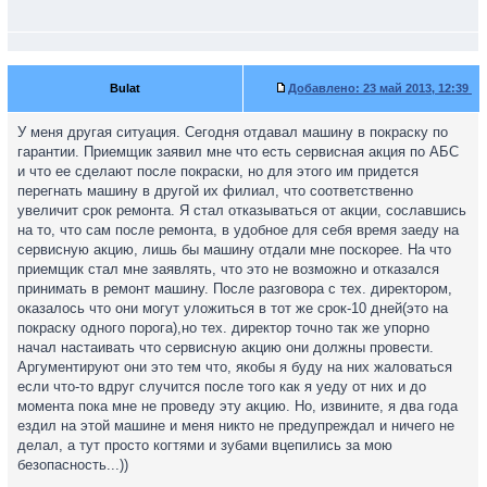
Bulat
Добавлено:
23 май 2013, 12:39
У меня другая ситуация. Сегодня отдавал машину в покраску по
гарантии. Приемщик заявил мне что есть сервисная акция по АБС
и что ее сделают после покраски, но для этого им придется
перегнать машину в другой их филиал, что соответственно
увеличит срок ремонта. Я стал отказываться от акции, сославшись
на то, что сам после ремонта, в удобное для себя время заеду на
сервисную акцию, лишь бы машину отдали мне поскорее. На что
приемщик стал мне заявлять, что это не возможно и отказался
принимать в ремонт машину. После разговора с тех. директором,
оказалось что они могут уложиться в тот же срок-10 дней(это на
покраску одного порога),но тех. директор точно так же упорно
начал настаивать что сервисную акцию они должны провести.
Аргументируют они это тем что, якобы я буду на них жаловаться
если что-то вдруг случится после того как я уеду от них и до
момента пока мне не проведу эту акцию. Но, извините, я два года
ездил на этой машине и меня никто не предупреждал и ничего не
делал, а тут просто когтями и зубами вцепились за мою
безопасность...))