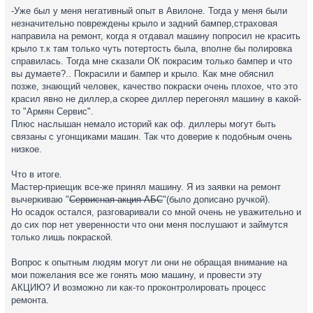
-Уже был у меня негативный опыт в Авилоне. Тогда у меня были
незначительно повреждены крыло и задний бампер,страховая
направила на ремонт, когда я отдавал машину попросил не красить
крыло т.к там только чуть потертость была, вполне бы полировка
справилась. Тогда мне сказали ОК покрасим только бампер и что
вы думаете?.. Покрасили и бампер и крыло. Как мне обяснил
позже, знающий человек, качество покраски очень плохое, что это
красил явно не диллер,а скорее диллер перегонял машину в какой-
то "Армян Сервис".
Плюс наслышан немало историй как оф. диллеры могут быть
связаны с угонщиками машин. Так что доверие к подобным очень
низкое.
Что в итоге.
Мастер-приещик все-же принял машину. Я из заявки на ремонт
вычеркиваю "
Сервисная акция АБС
"(было дописано ручкой).
Но осадок остался, разговаривали со мной очень не уважительно и
до сих пор нет уверенности что они меня послушают и займутся
только лишь покраской.
Вопрос к опытным людям могут ли они не обращая внимание на
мои пожелания все же гонять мою машину, и провести эту
АКЦИЮ? И возможно ли как-то проконтролировать процесс
ремонта.