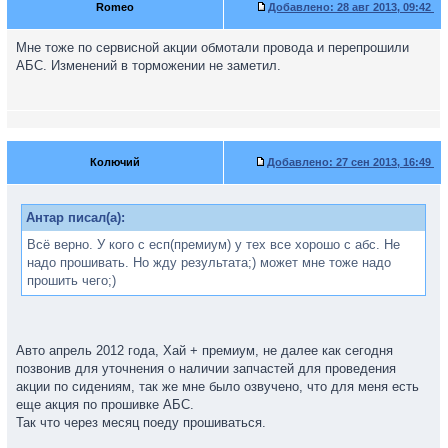
Romeo
Добавлено:
28 авг 2013, 09:42
Мне тоже по сервисной акции обмотали провода и перепрошили
АБС. Изменений в торможении не заметил.
Колючий
Добавлено:
27 сен 2013, 16:49
Антар писал(а):
Всё верно. У кого с есп(премиум) у тех все хорошо с абс. Не
надо прошивать. Но жду результата;) может мне тоже надо
прошить чего;)
Авто апрель 2012 года, Хай + премиум, не далее как сегодня
позвонив для уточнения о наличии запчастей для проведения
акции по сидениям, так же мне было озвучено, что для меня есть
еще акция по прошивке АБС.
Так что через месяц поеду прошиваться.