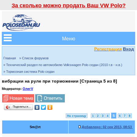
За сколько можно продать Ваш VW Polo?
Меню
Регистрация
Вход
Главная
» Список форумов
» Технический раздел по автомобилю Volkswagen Polo седан (2010 г.в - н.в.)
» Тормозная система Polo седан
вибрации на руле при торможении [Страница
5
из
8
]
Модератор:
ОлегV
Поделиться…
5
На страницу
1
2
3
4
6
7
8
Sm@rt
Добавлено:
02 сен 2013, 08:53