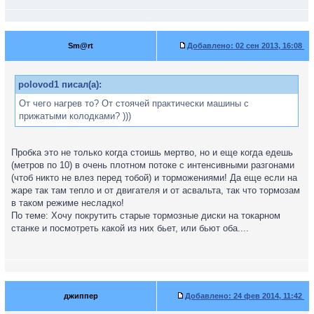
Sm@rt
Добавлено:
02 сен 2013, 16:08
polovod1 писал(а):
От чего нагрев то? От стоячей практически машины с
прижатыми колодками? )))
Пробка это не только когда стоишь мертво, но и еще когда едешь
(метров по 10) в очень плотном потоке с интенсивными разгонами
(чтоб никто не влез перед тобой) и торможениями! Да еще если на
жаре так там тепло и от двигателя и от асвальта, так что тормозам
в таком режиме несладко!
По теме: Хочу покрутить старые тормозные диски на токарном
станке и посмотреть какой из них бьет, или бьют оба....
джиппер
Добавлено:
24 фев 2014, 11:42