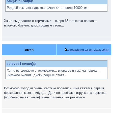
Sm@rt писал(а):
Родной комплект дисков начал бить после 10000 км
Хз чо вы делаете с тормозами... вчера 65-я тысяча пошла...
никакого биения, диски родные стоят...
Sm@rt
Добавлено:
02 сен 2013, 09:47
polovod1 писал(а):
Хз чо вы делаете с тормозами... вчера 65-я тысяча пошла...
никакого биения, диски родные стоят...
Возможно колодки очень жесткие попались, мне кажется партия
бракованная какая нибудь... Да и по пробкам нагрузка на тормоза
(особенно на автомате) очень сильная, нагреваются