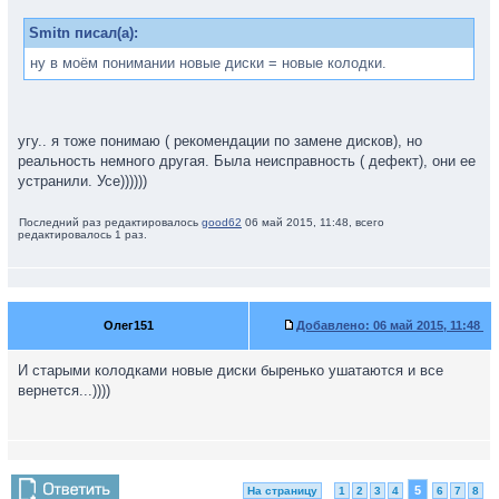
Smitn писал(а):
ну в моём понимании новые диски = новые колодки.
угу.. я тоже понимаю ( рекомендации по замене дисков), но
реальность немного другая. Была неисправность ( дефект), они ее
устранили. Усе))))))
Последний раз редактировалось
good62
06 май 2015, 11:48, всего
редактировалось 1 раз.
Олег151
Добавлено:
06 май 2015, 11:48
И старыми колодками новые диски быренько ушатаются и все
вернется...))))
5
На страницу
1
2
3
4
6
7
8