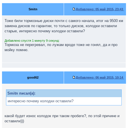
Smitn
Добавлено:
05 май 2015, 23:43
Тоже били тормозные диски почти с самого начала, итог на 9500 км
замена дисков по гарантии, то только дисков, колодки оставили
старые, интересно почему колодки оставили?
Добавлено спустя 1 минуту 9 секунд:
Тормоза не перегревал, по лужам вроде тоже не гонял, да и про
мойку помню.
good62
Добавлено:
06 май 2015, 10:14
Smitn писал(а):
интересно почему колодки оставили?
какой будет износ колодок при таком пробеге?, по этой причине и
оставили)))