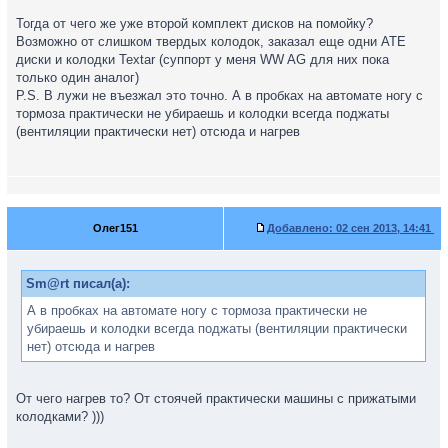
Тогда от чего же уже второй комплект дисков на помойку?
Возможно от слишком твердых колодок, заказал еще одни АТЕ
диски и колодки Textar (суппорт у меня WW AG для них пока
только один аналог)
P.S. В лужи не въезжал это точно. А в пробках на автомате ногу с
тормоза практически не убираешь и колодки всегда поджаты
(вентиляции практически нет) отсюда и нагрев
Олег151
Добавлено:
02 сен 2013, 14:41
Sm@rt писал(а):
А в пробках на автомате ногу с тормоза практически не
убираешь и колодки всегда поджаты (вентиляции практически
нет) отсюда и нагрев
От чего нагрев то? От стоячей практически машины с прижатыми
колодками? )))