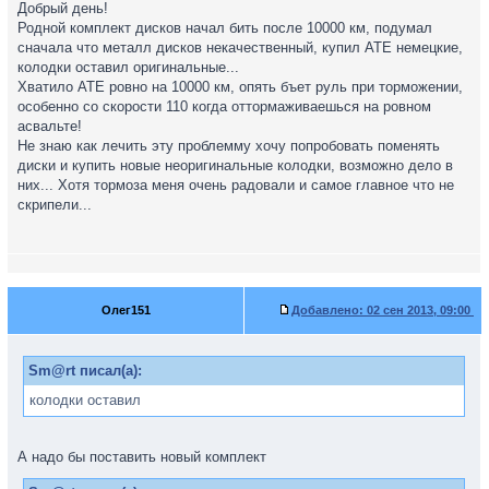
Добрый день!
Родной комплект дисков начал бить после 10000 км, подумал
сначала что металл дисков некачественный, купил АТЕ немецкие,
колодки оставил оригинальные...
Хватило АТЕ ровно на 10000 км, опять бъет руль при торможении,
особенно со скорости 110 когда оттормаживаешься на ровном
асвальте!
Не знаю как лечить эту проблемму хочу попробовать поменять
диски и купить новые неоригинальные колодки, возможно дело в
них... Хотя тормоза меня очень радовали и самое главное что не
скрипели...
Олег151
Добавлено:
02 сен 2013, 09:00
Sm@rt писал(а):
колодки оставил
А надо бы поставить новый комплект