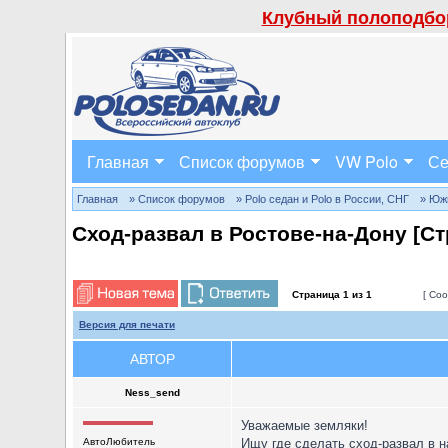
Клубный полоподбор
Главная
Список форумов
VW Polo
Се
Главная
» Список форумов
» Polo седан и Polo в России, СНГ
» Юж
Сход-развал в Ростове-на-Дону [С
Страница
1
из
1
[ Соо
Версия для печати
АВТОР
Ness_send
Уважаемые земляки!
АвтоЛюбитель
Ищу где сделать сход-развал в 