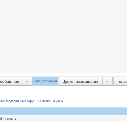
сообщения
Время размещения
по в
Поле сортировки
]
ный федеральный округ
» Ростов-на-Дону
 и гости: 1