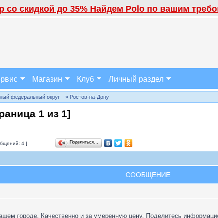
 со скидкой до 35% Найдем Polo по вашим требов
рвис
Магазин
Клуб
Личный раздел
ный федеральный округ
» Ростов-на-Дону
траница
1
из
1
]
Поделиться…
бщений: 4 ]
СООБЩЕНИЕ
нашем городе. Качественно и за умеренную цену. Поделитесь информаци