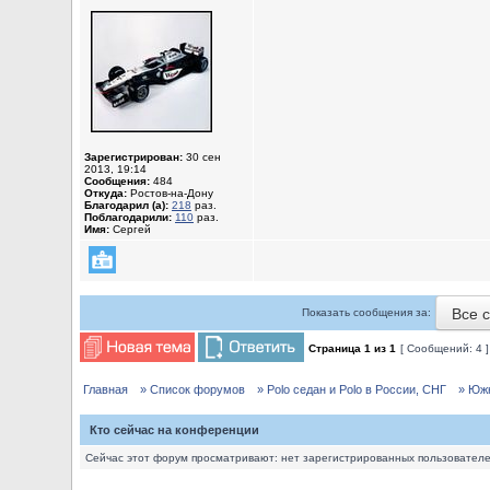
Зарегистрирован:
30 сен
2013, 19:14
Сообщения:
484
Откуда:
Ростов-на-Дону
Благодарил (а):
218
раз.
Поблагодарили:
110
раз.
Имя:
Сергей
Все 
Показать сообщения за:
Страница
1
из
1
[ Сообщений: 4 
Главная
» Список форумов
» Polo седан и Polo в России, СНГ
» Юж
Кто сейчас на конференции
Сейчас этот форум просматривают: нет зарегистрированных пользователей