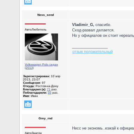
Ness_send
Vladimir_G,
спасибо.
АвтоЛюбитель
Сход-развал делается.
Но у официалов он стоит нереальн
_________________
отзыв положительный
Volkswagen Polo седан
(2013)
Зарегистрирован:
10 апр
2013, 23:07
Сообщения:
97
Откуда:
Ростов-на-Дону
Благодарил (а):
71
раз.
Поблагодарили:
35
раз.
Имя:
Иван
Grey_rnd
Несс не экономь..езжай к официа
АвтоЗнаток