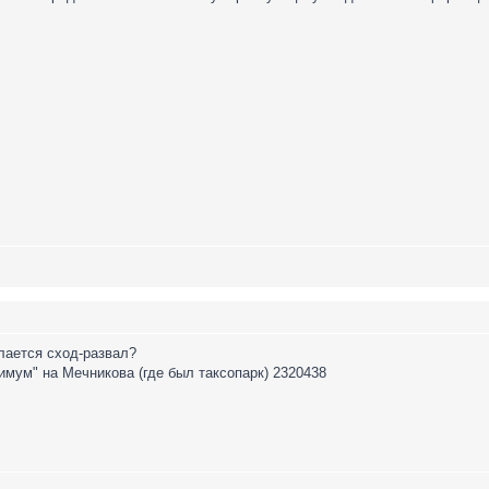
лается сход-развал?
мум" на Мечникова (где был таксопарк) 2320438