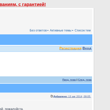
аниям, с гарантией!
Без ответов •
Активные темы •
Список тем
Регистрация
Вход
Пред. тема
|
След. тема
Добавлено:
13 авг 2014, 09:05
ей, пожалуйста.