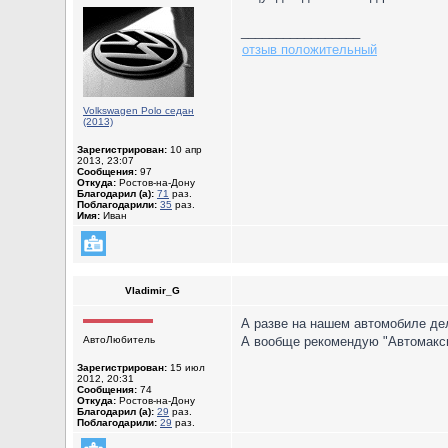
_________________
отзыв положительный
Volkswagen Polo седан
(2013)
Зарегистрирован:
10 апр
2013, 23:07
Сообщения:
97
Откуда:
Ростов-на-Дону
Благодарил (а):
71
раз.
Поблагодарили:
35
раз.
Имя:
Иван
Vladimir_G
А разве на нашем автомобиле де
АвтоЛюбитель
А вообще рекомендую "Автомакси
Зарегистрирован:
15 июл
2012, 20:31
Сообщения:
74
Откуда:
Ростов-на-Дону
Благодарил (а):
29
раз.
Поблагодарили:
29
раз.