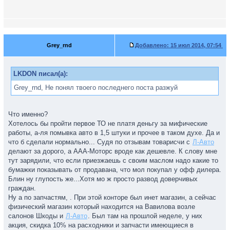
Grey_rnd
Добавлено:
15 июл 2014, 07:54
LKDON писал(а):
Grey_rnd, Не понял твоего последнего поста разжуй
Что именно?
Хотелось бы пройти первое ТО не платя деньгу за мифические
работы, а-ля помывка авто в 1,5 штуки и прочее в таком духе. Да и
что б сделали нормально... Судя по отзывам товарисчи с
Л-Авто
делают за дорого, а ААА-Моторс вроде как дешевле. К слову мне
тут зарядили, что если приезжаешь с своим маслом надо какие то
бумажки показывать от продавана, что мол покупал у офф дилера.
Блин ну глупость же...Хотя мо ж просто развод доверчивых
граждан.
Ну а по запчастям, . При этой конторе был инет магазин, а сейчас
физический магазин который находится на Вавилова возле
салонов Шкоды и
Л-Авто
. Был там на прошлой неделе, у них
акция, скидка 10% на расходники и запчасти имеющиеся в