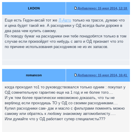
LKDON
Добавлено:
15 июл 2014, 12:18
Еще есть Гедон-аксай тот же
Л-Авто
только на трассе, думаю что
и цена будет такой же. А расходники у ОД всегда были дороже в
два раза чем купить самому.
По поводу бумаг на расходники они тебе понадобятся только в том
случае если произойдет что нибудь с авто и ОД признает что это
по причине использования расходников не из их запасов.
romancon
Добавлено:
15 июл 2014, 16:41
когда проходил то1 то руководствовался только одним : покупал у
ОД сомнительную гарантию еще на 1 год и не более того....
И уж тем более практически невозможно доказать, что ты не
верблюд если проходишь ТО у ОД со своими расходниками....
Купил расходники сам- дак и масло с фильтрами поменять можно
самому или обратясь к любому знакомому автомобилисту.....
Или думайте что у ОД работают супер специалисты???