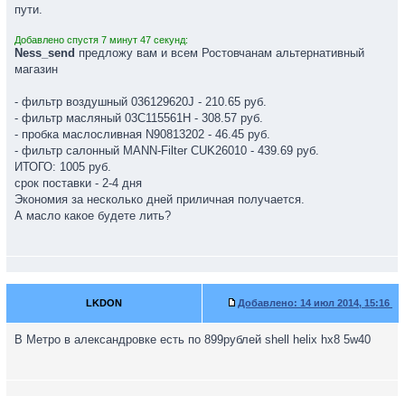
Ага..вот и будет потом лишний провод мозги выжать в случае
пути.
выхода чего нить из строя. Просто есть мысли сгонять в Питер,
а там туда сюда тыс 5 набежит...у меня сейчас 13200, думаю
Добавлено спустя 7 минут 47 секунд:
Ness_send
предложу вам и всем Ростовчанам альтернативный
надо раньше сгонять...
магазин
- фильтр воздушный 036129620J - 210.65 руб.
- фильтр масляный 03C115561H - 308.57 руб.
- пробка маслосливная N90813202 - 46.45 руб.
- фильтр салонный MANN-Filter CUK26010 - 439.69 руб.
ИТОГО: 1005 руб.
срок поставки - 2-4 дня
Экономия за несколько дней приличная получается.
А масло какое будете лить?
LKDON
Добавлено:
14 июл 2014, 15:16
В Метро в александровке есть по 899рублей shell helix hx8 5w40