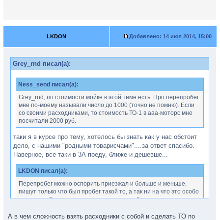
LKDON
Добавлено:
14 июл 2014, 15:00
Grey_rnd писал(а):
Ness_send писал(а):
Grey_rnd, по стоимости мойке в этой теме есть. Про перепробег
мне по-моему называли число до 1000 (точно не помню). Если
со своими расходниками, то стоимость ТО-1 в ааа-моторс мне
посчитали 2000 руб.
таки я в курсе про тему, хотелось бы знать как у нас обстоит
дело, с нашими "родными товарисчами"....за ответ спасибо.
Наверное, все таки в 3А поеду, ближе и дешевше...
LKDON писал(а):
Перепробег можно оспорить приезжал и больше и меньше,
пишут только что был пробег такой то, а так ни на что это особо
не влияет. Только в случае выхода чего либо из строя могут
сослаться на перепробег.
А в чем сложность взять расходники с собой и сделать ТО по