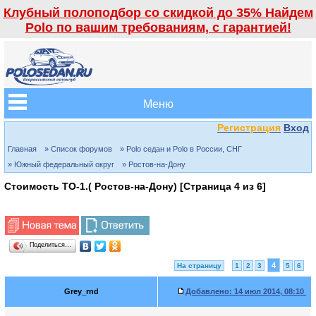
Клубный полоподбор со скидкой до 35% Найдем
Polo по вашим требованиям, с гарантией!
Меню
Регистрация
Вход
Главная
» Список форумов
» Polo седан и Polo в России, СНГ
» Южный федеральный округ
» Ростов-на-Дону
Стоимость ТО-1.( Ростов-на-Дону) [Страница
4
из
6
]
Поделиться…
4
На страницу
1
2
3
5
6
Grey_rnd
Добавлено:
14 июл 2014, 08:10