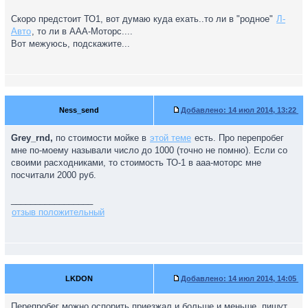
Скоро предстоит ТО1, вот думаю куда ехать..то ли в "родное"
Л-
Авто
, то ли в ААА-Моторс....
Вот межуюсь, подскажите...
Ness_send
Добавлено:
14 июл 2014, 13:22
Grey_rnd,
по стоимости мойке в
этой теме
есть. Про перепробег
мне по-моему называли число до 1000 (точно не помню). Если со
своими расходниками, то стоимость ТО-1 в ааа-моторс мне
посчитали 2000 руб.
_________________
отзыв положительный
LKDON
Добавлено:
14 июл 2014, 14:05
Перепробег можно оспорить приезжал и больше и меньше, пишут