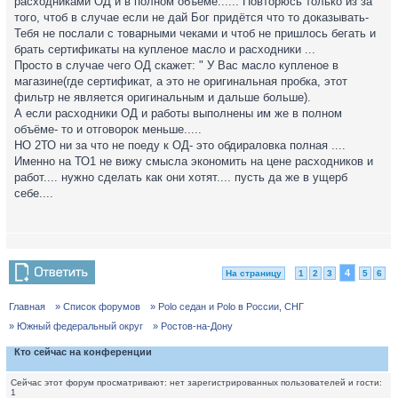
расходниками ОД и в полном объёме...... Повторюсь только из за
того, чтоб в случае если не дай Бог придётся что то доказывать-
Тебя не послали с товарными чеками и чтоб не пришлось бегать и
брать сертификаты на купленое масло и расходники ...
Просто в случае чего ОД скажет: " У Вас масло купленое в
магазине(где сертификат, а это не оригинальная пробка, этот
фильтр не является оригинальным и дальше больше).
А если расходники ОД и работы выполнены им же в полном
объёме- то и отговорок меньше.....
НО 2ТО ни за что не поеду к ОД- это обдираловка полная ....
Именно на ТО1 не вижу смысла экономить на цене расходников и
работ.... нужно сделать как они хотят.... пусть да же в ущерб
себе....
4
На страницу
1
2
3
5
6
Главная
» Список форумов
» Polo седан и Polo в России, СНГ
» Южный федеральный округ
» Ростов-на-Дону
Кто сейчас на конференции
Сейчас этот форум просматривают: нет зарегистрированных пользователей и гости:
1