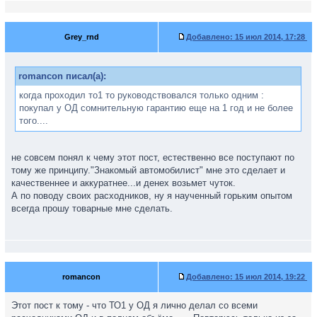
Grey_rnd
Добавлено:
15 июл 2014, 17:28
romancon писал(а):
когда проходил то1 то руководствовался только одним :
покупал у ОД сомнительную гарантию еще на 1 год и не более
того....
не совсем понял к чему этот пост, естественно все поступают по
тому же принципу."Знакомый автомобилист" мне это сделает и
качественнее и аккуратнее...и денех возьмет чуток.
А по поводу своих расходников, ну я наученный горьким опытом
всегда прошу товарные мне сделать.
romancon
Добавлено:
15 июл 2014, 19:22
Этот пост к тому - что ТО1 у ОД я лично делал со всеми