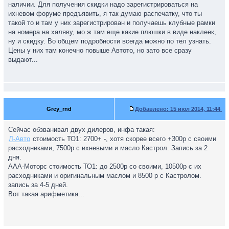
наличии. Для получения скидки надо зарегистрироваться на
ихневом форуме предъявить, я так думаю распечатку, что ты
такой то и там у них зарегистрирован и получаешь клубные рамки
на номера на халяву, мо ж там еще какие плюшки в виде наклеек,
ну и скидку. Во общем подробности всегда можно по тел узнать.
Цены у них там конечно повыше Автото, но зато все сразу
выдают...
Grey_rnd
Добавлено:
15 июл 2014, 11:44
Сейчас обзванивал двух дилеров, инфа такая:
Л-Авто
стоимость ТО1: 2700+ -, хотя скорее всего +300р с своими
расходниками, 7500р с ихневыми и масло Кастрол. Запись за 2
дня.
ААА-Моторс стоимость ТО1: до 2500р со своими, 10500р с их
расходниками и оригинальным маслом и 8500 р с Кастролом.
запись за 4-5 дней.
Вот такая арифметика...