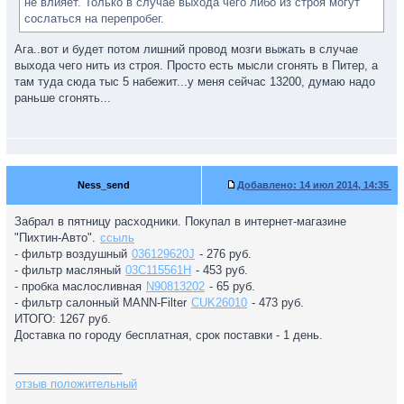
не влияет. Только в случае выхода чего либо из строя могут
сослаться на перепробег.
Ага..вот и будет потом лишний провод мозги выжать в случае
выхода чего нить из строя. Просто есть мысли сгонять в Питер, а
там туда сюда тыс 5 набежит...у меня сейчас 13200, думаю надо
раньше сгонять...
Ness_send
Добавлено:
14 июл 2014, 14:35
Забрал в пятницу расходники. Покупал в интернет-магазине
"Пихтин-Авто".
ссыль
- фильтр воздушный
036129620J
- 276 руб.
- фильтр масляный
03C115561H
- 453 руб.
- пробка маслосливная
N90813202
- 65 руб.
- фильтр салонный MANN-Filter
CUK26010
- 473 руб.
ИТОГО: 1267 руб.
Доставка по городу бесплатная, срок поставки - 1 день.
_________________
отзыв положительный