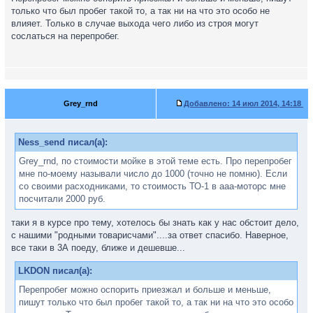
только что был пробег такой то, а так ни на что это особо не
влияет. Только в случае выхода чего либо из строя могут
сослаться на перепробег.
Grey_rnd
Добавлено:
14 июл 2014, 14:18
Ness_send писал(а):
Grey_rnd, по стоимости мойке в этой теме есть. Про перепробег
мне по-моему называли число до 1000 (точно не помню). Если
со своими расходниками, то стоимость ТО-1 в ааа-моторс мне
посчитали 2000 руб.
таки я в курсе про тему, хотелось бы знать как у нас обстоит дело,
с нашими "родными товарисчами"....за ответ спасибо. Наверное,
все таки в 3А поеду, ближе и дешевше...
LKDON писал(а):
Перепробег можно оспорить приезжал и больше и меньше,
пишут только что был пробег такой то, а так ни на что это особо