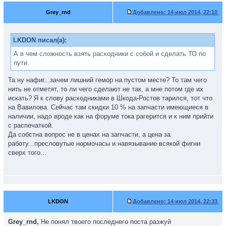
Grey_rnd
Добавлено:
14 июл 2014, 22:10
LKDON писал(а):
А в чем сложность взять расходники с собой и сделать ТО по
пути.
Та ну нафиг...зачем лишний гемор на пустом месте? То там чего
нить не отметят, то ли чего сделают не так, а мне потом где их
искать? Я к слову расходниками в Шкода-Ростов тарился, тот что
на Вавилова. Сейчас там скидки 10 % на запчасти имеющиеся в
наличии, надо вроде как на форуме тока рагерится и к ним прийти
с распечаткой.
Да собстна вопрос не в ценах на запчасти, а цена за
работу...пресловутые нормочасы и навязывание всякой фигни
сверх того...
LKDON
Добавлено:
14 июл 2014, 22:33
Grey_rnd,
Не понял твоего последнего поста разжуй