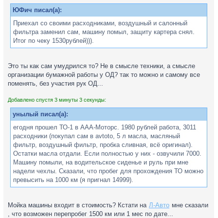
ЮФич писал(а):
Приехал со своими расходниками, воздушный и салонный
фильтра заменил сам, машину помыл, защиту картера снял.
Итог по чеку 1530рублей))).
Это ты как сам умудрился то? Не в смысле техники, а смысле
организации бумажной работы у ОД? так то можно и самому все
поменять, без участия рук ОД...
Добавлено спустя 3 минуты 3 секунды:
унылый писал(а):
егодня прошел ТО-1 в ААА-Моторс. 1980 рублей работа, 3011
расходники (покупал сам в avtoto, 5 л масла, масляный
фильтр, воздушный фильтр, пробка сливная, всё оригинал).
Остатки масла отдали. Если полностью у них - озвучили 7000.
Машину помыли, на водительское сиденье и руль при мне
надели чехлы. Сказали, что пробег для прохождения ТО можно
превысить на 1000 км (я пригнал 14999).
Мойка машины входит в стоимость? Кстати на
Л-Авто
мне сказали
, что возможен перепробег 1500 км или 1 мес по дате...