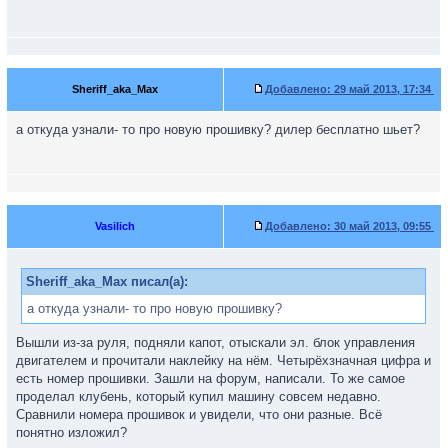
Sheriff_aka_Max
Добавлено:
29 май 2013, 17:34
а откуда узнали- то про новую прошивку? дилер бесплатно шьет?
Vasilich
Добавлено:
30 май 2013, 09:55
Sheriff_aka_Max писал(а):
а откуда узнали- то про новую прошивку?
Вышли из-за руля, подняли капот, отыскали эл. блок управления
двигателем и прочитали наклейку на нём. Четырёхзначная цифра и
есть номер прошивки. Зашли на форум, написали. То же самое
проделал клубень, который купил машину совсем недавно.
Сравнили номера прошивок и увидели, что они разные. Всё
понятно изложил?