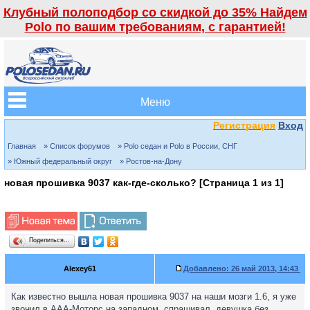
Клубный полоподбор со скидкой до 35% Найдем
Polo по вашим требованиям, с гарантией!
Меню
Регистрация
Вход
Главная
» Список форумов
» Polo седан и Polo в России, СНГ
» Южный федеральный округ
» Ростов-на-Дону
новая прошивка 9037 как-где-сколько? [Страница
1
из
1
]
Поделиться…
Alexey61
Добавлено:
26 май 2013, 14:43
Как известно вышла новая прошивка 9037 на наши мозги 1.6, я уже
звонил в ААА-Моторс на западном, спрашивал, девушка без