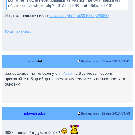
Вот отчёт после перепрошивки ув.Vasilich,где он утверждает
обратное - viewtopic.php?f=81&t=8549&start=450#p280161
И тут же повыше писал
viewtopic.php?p=280688#p280688
_________________
Всем доволен
immortal
Добавлено:
22 авг 2013, 09:41
разговаривал по телефону с
Л-Авто
на Вавилова, говорят
приезжайте в будний день посмотрим, если есть возможность то
обновим
mkovalevskiy
Добавлено:
22 авг 2013, 09:53
9037 - новая ? я думал 9970 ?