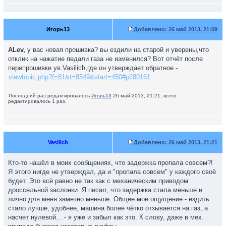
Игорь13
Добавлено:
26 май 2013, 21:09
ALev,
у вас новая прошивка? вы ездили на старой и уверены,что
отклик на нажатие педали газа не изменился? Вот отчёт после
перепрошивки ув.Vasilich,где он утверждает обратное -
viewtopic.php?f=81&t=8549&start=450#p280161
Последний раз редактировалось
Игорь13
26 май 2013, 21:21, всего
редактировалось 1 раз.
Vasilich
Добавлено:
26 май 2013, 21:21
Кто-то нашёл в моих сообщениях, что задержка пропала совсем?!
Я этого нигде не утверждал, да и "пропала совсем" у каждого своё
будет. Это всё равно не так как с механическим приводом
дроссельной заслонки. Я писал, что задержка стала меньше и
лично для меня заметно меньше. Общее моё ощущение - ездить
стало лучше, удобнее, машина более чётко отзывается на газ, а
насчет нулевой... - я уже и забыл как это. К слову, даже в мех.