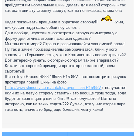
прейдется им нормальные шины делать для левой стороны - так
как если они эту стрелку введут, как ты понимаешь, слева она
будет показывать вращение в обратную сторону!!!
блин,
дискуссия тогда сама собой поугаснет...
Да и вообще, неужели многозатратно вторую симметричную
форму для отлива второй пары шин сделать?
Мы там кто в мире? Страна с развивающейся экономикой вроде!
Ну так и зачем производителям заморачиватся, блин, у кого
знакомые в Германии есть, у кого Континенталь ассиметричный?
Вот интересно узнать, бюргеры-бюргерам так же впаривают?
Кстати вот хороший пример, и протектор не сложный, всем
смотреть!!!
Шина Toyo Proxes R888 195/55 R15 85V - вот посмотрите рисунок
протектора правой шины на фото
(
http://www.shinservice.ru/catalog/toyo/ ... 55-R15/85V
), получается
если их на левую сторону ставить - это вообще трэш тогда, вода
будет от края в центр шины бить!!! так получается! Вот мне
интересно, как на таких ездить??? Думаю, что у них вторая пара
таки есть, иначе это бред еще больший, чем у камы!