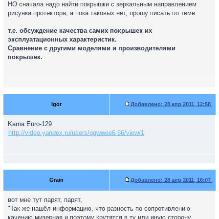
НО сначала надо найти покрышки с зеркальным направлением
рисунка протектора, а пока таковых нет, прошу писать по теме.
т.е. обсуждение качества самих покрышек их
эксплуатационных характеристик.
Сравнение с другими моделями и производителями
покрышек.
Igor
Добавлено:
28 апр 2011, 12:58
Kama Euro-129
http://video.yandex.ru/users/qqwwee6-66/view/1
Grain
Добавлено:
28 апр 2011, 16:07
вот мне тут парят, парят,
"Так же нашёл информацию, что разность по сопротивлению
качению мизерная и поэтому крутятся в ту или иную сторону