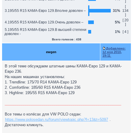
]
[
3.195/55 R15 КАМА-Евро 129.Вполне доволен –
31%
134
]
[ 20
4.195/55 R15 КАМА-Евро 129.Очень доволен –
5%
]
5.195/55 R15 КАМА-Евро 129.В высшей степени
1%
[ 4 ]
доволен -
Всего голосов : 438
Добавлено:
ewgen
12 ноя 2010,
19:11
В этой теме обсуждаем штатные шины КАМА-Евро 129 и КАМА-
Евро 236.
На наших машинах установлены:
1. Trendline: 175/70 R14 КАМА-Евро 129
2. Comfortline: 185/60 R15 КАМА-Евро 236
3. Highline: 195/55 R15 КАМА-Евро 129
________________________________________________________
Все темы о колёсах для VW POLO седан:
https://www.polosedan.ru/forum/viewtopic.php?f=13&t=5097
.
Достаточно кликнуть.