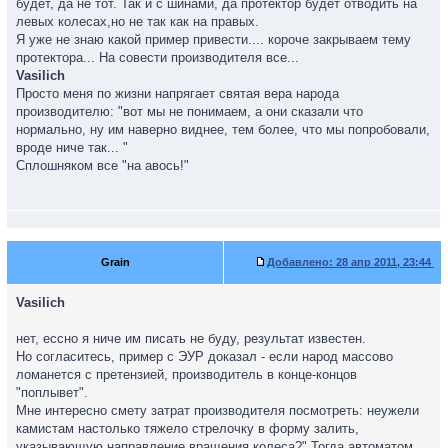
будет, да не тот. Так и с шинами, да протектор будет отводить на
левых колесах,но не так как на правых.
Я уже не знаю какой пример привести.... короче закрываем тему
протектора... На совести производителя все...
Vasilich
Просто меня по жизни напрягает святая вера народа
производителю: "вот мы не понимаем, а они сказали что
нормально, ну им наверно виднее, тем более, что мы попробовали,
вроде ниче так... "
Сплошняком все "на авось!"
Grain
Добавлено:
28 апр 2011, 23:44
Vasilich
нет, ессно я ниче им писать не буду, результат известен.
Но согласитесь, пример с ЭУР доказал - если народ массово
ломанется с претензией, производитель в конце-концов
"поплывет".
Мне интересно смету затрат производителя посмотреть: неужели
камистам настолько тяжело стрелочку в форму залить,
указывающую направление вращения колеса?" Тогда автоматом