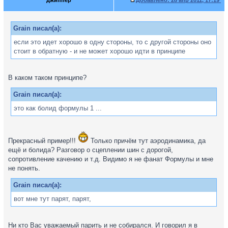
джиппер
Добавлено:
28 апр 2011, 17:19
Grain писал(а):
если это идет хорошо в одну стороны, то с другой стороны оно
стоит в обратную - и не может хорошо идти в принципе
В каком таком принципе?
Grain писал(а):
это как болид формулы 1 ...
Прекрасный пример!!!
Только причём тут аэродинамика, да
ещё и болида? Разговор о сцеплении шин с дорогой,
сопротивление качению и т.д. Видимо я не фанат Формулы и мне
не понять.
Grain писал(а):
вот мне тут парят, парят,
Ни кто Вас уважаемый парить и не собирался. И говорил я в