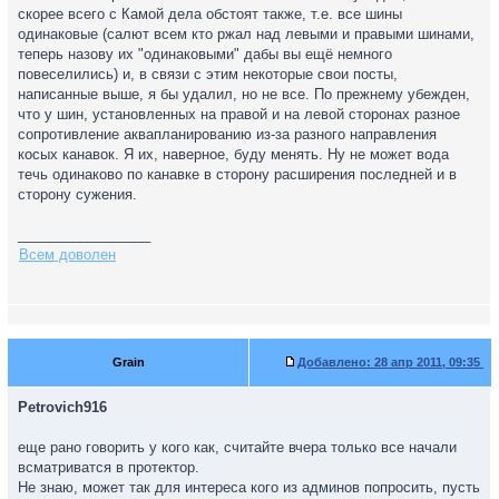
скорее всего с Камой дела обстоят также, т.е. все шины
одинаковые (салют всем кто ржал над левыми и правыми шинами,
теперь назову их "одинаковыми" дабы вы ещё немного
повеселились) и, в связи с этим некоторые свои посты,
написанные выше, я бы удалил, но не все. По прежнему убежден,
что у шин, установленных на правой и на левой сторонах разное
сопротивление аквапланированию из-за разного направления
косых канавок. Я их, наверное, буду менять. Ну не может вода
течь одинаково по канавке в сторону расширения последней и в
сторону сужения.
_________________
Всем доволен
Grain
Добавлено:
28 апр 2011, 09:35
Petrovich916
еще рано говорить у кого как, считайте вчера только все начали
всматриватся в протектор.
Не знаю, может так для интереса кого из админов попросить, пусть