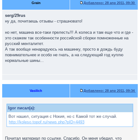
Grain
Добавлено:
28 апр 2011, 09:30
serg/29rus
ну да, почитаешь отзывы - страшновато!
но нет, машина все-таки прелесть!!! А колеса и там еще что и где -
это скажем так особенности российской сборки помноженные на
русский менталитет.
А так вообще ненарадуюсь на машинку, просто в дождь буду
повнимательнее и особо не гнать, а на следующий год куплю
нормальные шины...
Vasilich
Добавлено:
28 апр 2011, 09:34
Igor писал(а):
Вот нашел, ситуация с Нокия, но с Камой тот же случай.
http://koleso.topof.ru/news.php?pID=4493
Почитал материал по ссылке. Спасибо. Он меня убедил, что