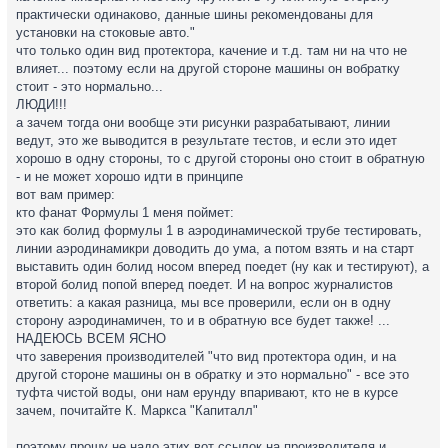
практически одинаково, данные шины рекомендованы для
установки на стоковые авто."
что только один вид протектора, качение и т.д. там ни на что не
влияет... поэтому если на другой стороне машины он вобратку
стоит - это нормально...
ЛЮДИ!!!
а зачем тогда они вообще эти рисунки разрабатывают, линии
ведут, это же выводится в результате тестов, и если это идет
хорошо в одну стороны, то с другой стороны оно стоит в обратную
- и не может хорошо идти в принципе
вот вам пример:
кто фанат Формулы 1 меня поймет:
это как болид формулы 1 в аэродинамической трубе тестировать,
линии аэродинамикри доводить до ума, а потом взять и на старт
выставить один болид носом вперед поедет (ну как и тестируют), а
второй болид попой вперед поедет. И на вопрос журналистов
ответить: а какая разница, мы все проверили, если он в одну
сторону аэродинамичен, то и в обратную все будет также! ...
НАДЕЮСЬ ВСЕМ ЯСНО
что заверения производителей "что вид протектора один, и на
другой стороне машины он в обратку и это нормально" - все это
туфта чистой воды, они нам ерунду впаривают, кто не в курсе
зачем, почитайте К. Маркса "Капиталл"
поэтому прошу не надо этих вот ссылок на производителя и