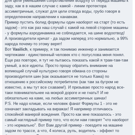
для цели уменьшения сопротивления воздуху от переда машины к
заду, как в в нашем случае с камой - линии протектора
ассиметричные, служат для цели отвода воды, грубо говоря в
определенном направлении к канавкам.
Пример пустить болид формулы один наоборот на старт (то есть
задом) - это как раз наш случай с камой на левой стороне машины
- у формулы аэродинамика не соблюдается, на шине водоотвод!
А производители кричат - да задом наперед это нормально, а 99%
народа почему-то этому верят!
Вот
Vasilich
, к примеру, я так понимаю инженер и занимается
чертежами - единственный человек кто с полуслова меня понял.
Еще раз повторю, я тут не пытаюсь показать какой я трам-там-там
умный, а все идиоты. Просто прошу обратить внимание на
вопиющий случай культурно говоря обмана со стороны
производителя шин (как оказывается не только Кама) по
отношению к российскому потребителю (как там за бугром не
известно, а мы тут все схаваем!). И призываю просто народ все-
таки повнимательнее на мокрой дороге и не гнать!! И не
обязательно на каме, на любых ассиметричных шинах!
P.S. Не надо клише, если человек фанат Формулы 1 - это не
означает закладывать на виражах! Я например отличаюсь
спокойной манерой вождения. Просто как мне показалось - это
самый наглядный пример того, что если нам говорят "что наоборот
- это нормально". Вот Вам другой пример - поездите на машине
задом по трассе, а что, 4 колеса, руль, водитель - эффект то