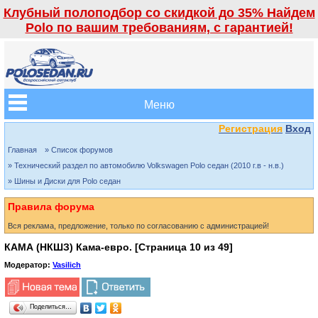
Клубный полоподбор со скидкой до 35% Найдем
Polo по вашим требованиям, с гарантией!
Меню
Регистрация
Вход
Главная
» Список форумов
» Технический раздел по автомобилю Volkswagen Polo седан (2010 г.в - н.в.)
» Шины и Диски для Polo седан
Правила форума
Вся реклама, предложение, только по согласованию с администрацией!
КАМА (НКШЗ) Кама-евро. [Страница
10
из
49
]
Модератор:
Vasilich
Поделиться…