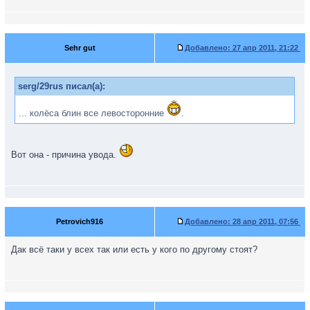
Sehr gut
Добавлено:
27 апр 2011, 21:22
serg/29rus писал(а):
... колёса блин все левосторонние
.
Вот она - причина увода.
Petrovich916
Добавлено:
28 апр 2011, 07:56
Дак всё таки у всех так или есть у кого по другому стоят?