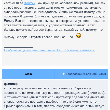
частности за
Контик
(как пример ненаправленной резинки), так как
за всё время эксплуатации одни только положительные эмоции,
аквапланирования не наблюдалось. Опять же может потому что не
поклонник Формулы 1 и не закладывал сотку на повороте в дождь.
Если у Вас есть какие то ссылки на компрометирующие статьи, то
пожалуйста выкладывайте, с удовольствием почитаю, а так
больше похоже на "вы все бар...ны, а я самый умный, потому что
никому не верю и кругом глобальное нае....во".
_________________
Вообщем и целом доволен своим Поло. На мелочи плевать.
Grain
Добавлено:
28 апр 2011, 23:28
джиппер
вот я ни разу ни о ком не писал, что кто-то тут баран и т.д.
просто я не понимаю почему все верят производителю (почти все),
и отрицают очевидный факт: если протектор сделан под движение
вперед, если его поставить наоборот - то это будет уже не то.
Пример формулы 1 в том, что там аэродинамические линии ведут