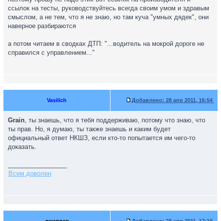
ссылок на тесты, руководствуйтесь всегда своим умом и здравым
смыслом, а не тем, что я не знаю, но там куча "умных дядек", они
наверное разбираются
а потом читаем в сводках ДТП: "...водитель на мокрой дороге не
справился с управлением..."
Vasilich
Добавлено:
28 апр 2011, 16:54
Grain
, ты знаешь, что я тебя поддерживаю, потому что знаю, что
ты прав. Но, я думаю, ты также знаешь и каким будет
официальный ответ НКШЗ, если кто-то попытается им чего-то
доказать.
_________________
Всем доволен