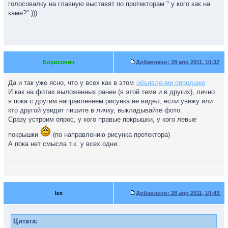
голосовалку на главную выставят по протекторам " у кого как на
каме?" )))
Борисович
Добавлено:
28 апр 2011, 10:32
Да и так уже ясно, что у всех как в этом
объявлении опродаже
И как на фотах выложенных ранее (в этой теме и в других), лично
я пока с другим направлением рисунка не видел, если увижу или
кто другой увидит пишите в личку, выкладывайте фото.
Сразу устроим опрос, у кого правые покрышки, у кого левые
покрышки
(по направлению рисунка протектора)
А пока нет смысла т.к. у всех одни.
lex
Добавлено:
28 апр 2011, 10:43
Цитата: