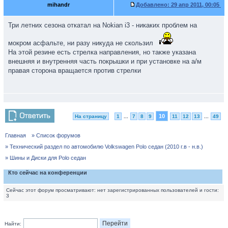
mihandr
Добавлено:
29 апр 2011, 00:05
Три летних сезона откатал на Nokian i3 - никаких проблем на
мокром асфальте, ни разу никуда не скользил
На этой резине есть стрелка направления, но также указана
внешняя и внутренняя часть покрышки и при установке на а/м
правая сторона вращается против стрелки
10
На страницу
1
...
7
8
9
11
12
13
...
49
Главная
» Список форумов
» Технический раздел по автомобилю Volkswagen Polo седан (2010 г.в - н.в.)
» Шины и Диски для Polo седан
Кто сейчас на конференции
Сейчас этот форум просматривают: нет зарегистрированных пользователей и гости:
3
Найти: