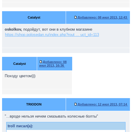
Catalyst
Добавлено:
08 июл 2013, 12:43
oskolkov,
подойдут, вот они в клубном магазине
https://shop.polosedan.ru/index.php?rout ... uct_id=113
Добавлено:
08
Catalyst
июл 2013, 16:36
Походу цветом)))
TRIODON
Добавлено:
12 июл 2013, 07:14
"...вроде нельзя ничем смазывать колесные болты"
troll писал(а):