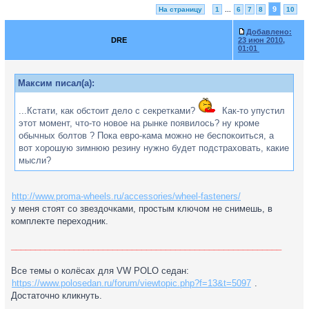
9
На страницу
1
...
6
7
8
10
Добавлено:
DRE
23 июн 2010,
01:01
Максим писал(а):
...Кстати, как обстоит дело с секретками?
Как-то упустил
этот момент, что-то новое на рынке появилось? ну кроме
обычных болтов ? Пока евро-кама можно не беспокоиться, а
вот хорошую зимнюю резину нужно будет подстраховать, какие
мысли?
http://www.proma-wheels.ru/accessories/wheel-fasteners/
у меня стоят со звездочками, простым ключом не снимешь, в
комплекте переходник.
________________________________________________________
Все темы о колёсах для VW POLO седан:
https://www.polosedan.ru/forum/viewtopic.php?f=13&t=5097
.
Достаточно кликнуть.