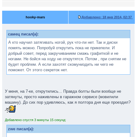
hooky-mars
Добавлено:
18 янв 2014, 02:37
самец писал(а):
А кто научил затягивать ногой, рук что-ли нет. Так и диски
помять можно. Попробуй открутить пока не прикепели. И
добрый совет, перед закручиванием смажь графиткой и не
ногами. Не бойся на ходу не открутятся. Потом , при снятии не
будет проблем. А если захотят скомуниздить ни чего не
поможет. От этого секреток нет.
У меня, на 7-ке, открутились... Правда болты были вообще не
затянуты, просто наживлены в гаражном сервисе (мовилили
машину). До сих пор удивляюсь, как я полтора дня еще проездил?
Добавлено спустя 3 минуты 15 секунд:
zwe писал(а):