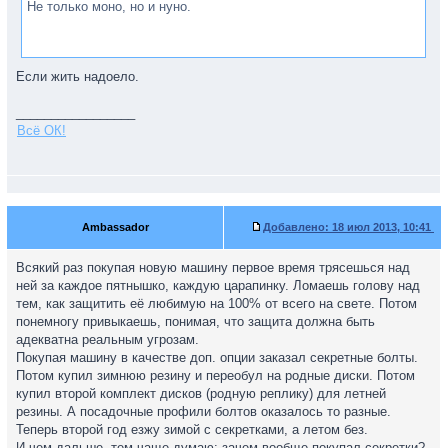
Не только моно, но и нуно.
Если жить надоело.
_________________
Всё ОК!
Ambassador
Добавлено:
18 июл 2013, 10:41
Всякий раз покупая новую машину первое время трясешься над
ней за каждое пятнышко, каждую царапинку. Ломаешь голову над
тем, как защитить её любимую на 100% от всего на свете. Потом
понемногу привыкаешь, понимая, что защита должна быть
адекватна реальным угрозам.
Покупая машину в качестве доп. опции заказал секретные болты.
Потом купил зимнюю резину и переобул на родные диски. Потом
купил второй комплект дисков (родную реплику) для летней
резины. А посадочные профили болтов оказалось то разные.
Теперь второй год езжу зимой с секретками, а летом без.
И чем дальше, тем чаще думаю: зачем вообще покупал секретки?