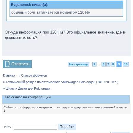
Evgenomsk писал(а):
обычный болт затягивается моментом 120 Нм
Откуда информация про 120 Нм? Это офциальное значение, где в
докоментах есть?
9
На страницу
1
...
6
7
8
10
Главная
» Список форумов
» Технический раздел по автомобилю Volkswagen Polo седан (2010 г.в - н.в.)
» Шины и Диски для Polo седан
Кто сейчас на конференции
Сейчас этот форум просматривают: нет зарегистрированных пользователей и гости:
1
Найти: