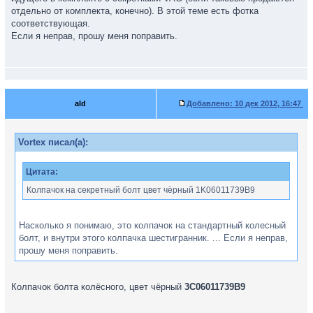
отдельно от комплекта, конечно). В этой теме есть фотка
соответствующая.
Если я неправ, прошу меня поправить.
ald
Добавлено:
10 дек 2012, 16:47
Vortex писал(а):
Цитата:
Колпачок на секретный болт цвет чёрный 1K06011739B9
Насколько я понимаю, это колпачок на стандартный колесный
болт, и внутри этого колпачка шестигранник. ... Если я неправ,
прошу меня поправить.
Колпачок болта колёсного, цвет чёрный
3C06011739B9