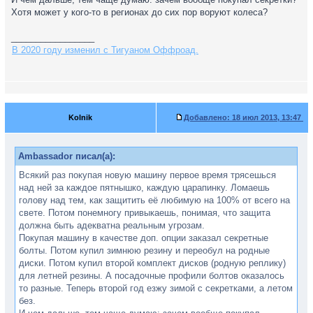
Хотя может у кого-то в регионах до сих пор воруют колеса?
_________________
В 2020 году изменил с Тигуаном Оффроад.
Kolnik
Добавлено:
18 июл 2013, 13:47
Ambassador писал(а):
Всякий раз покупая новую машину первое время трясешься
над ней за каждое пятнышко, каждую царапинку. Ломаешь
голову над тем, как защитить её любимую на 100% от всего на
свете. Потом понемногу привыкаешь, понимая, что защита
должна быть адекватна реальным угрозам.
Покупая машину в качестве доп. опции заказал секретные
болты. Потом купил зимнюю резину и переобул на родные
диски. Потом купил второй комплект дисков (родную реплику)
для летней резины. А посадочные профили болтов оказалось
то разные. Теперь второй год езжу зимой с секретками, а летом
без.