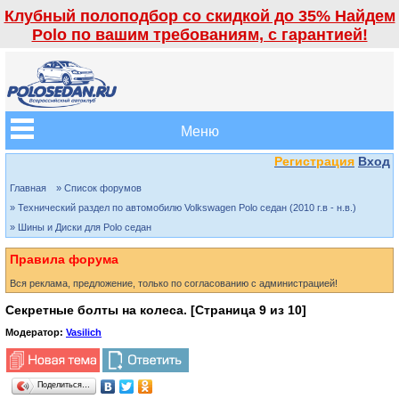
Клубный полоподбор со скидкой до 35% Найдем
Polo по вашим требованиям, с гарантией!
Меню
Регистрация
Вход
Главная
» Список форумов
» Технический раздел по автомобилю Volkswagen Polo седан (2010 г.в - н.в.)
» Шины и Диски для Polo седан
Правила форума
Вся реклама, предложение, только по согласованию с администрацией!
Секретные болты на колеса. [Страница
9
из
10
]
Модератор:
Vasilich
Поделиться…