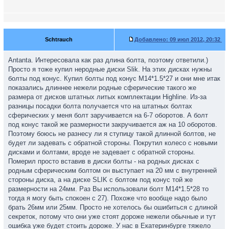
Schtrauch
Добавлено:
09 июл 2012, 20:32
Antanta. Интересовала как раз длина болта, поэтому ответили.)
Просто я тоже купил неродные диски Slik. На этих дисках нужны
болты под конус. Купил болты под конус M14*1.5*27 и они мне итак
показались длиннее нежели родные сферические такого же
размера от дисков штатных литых комплектации Highline. Из-за
разницы посадки болта получается что на штатных болтах
сферических у меня болт заручивается на 6-7 оборотов. А болт
под конус такой же размерности закручивается аж на 10 оборотов.
Поэтому боюсь не разнесу ли я ступицу такой длинной болтов, не
будет ли задевать с обратной стороны. Покрутил колесо с новыми
дисками и болтами, вроде не задевает с обратной стороны.
Померил просто вставив в диски болты - на родных дисках с
родным сферическим болтом он выступает на 20 мм с внутренней
стороны диска, а на диске SLIK с болтом под конус той же
размерности на 24мм. Раз Вы использовали болт M14*1.5*28 то
тогда я могу быть спокоен с 27). Похоже что вообще надо было
брать 26мм или 25мм. Просто не хотелось бы ошибиться с длиной
секреток, потому что они уже стоят дороже нежели обычные и тут
ошибка уже будет стоить дороже. У нас в Екатеринбурге тяжело