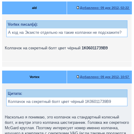
ald
Добавлено:
09 дек 2012, 02:22
Vortex писал(а):
А код на Экзисте отдельно на такие колпачки не подскажите?
Колпачок на секретный болт цвет чёрный
1K06011739B9
Vortex
Добавлено:
09 дек 2012, 10:57
Цитата:
Колпачок на секретный болт цвет чёрный 1K06011739B9
Насколько я понимаю, это колпачок на стандартный колесный
болт, и внутри этого колпачка шестигранник. Головка же секретного
McGard круглая. Поэтому интересует номер именно колпачка,
идущего в комплекте с секретками VAG (если таковые продаются