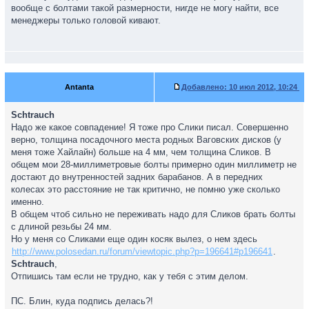
вообще с болтами такой размерности, нигде не могу найти, все
менеджеры только головой кивают.
Antanta
Добавлено:
10 июл 2012, 10:24
Schtrauch
Надо же какое совпадение! Я тоже про Слики писал. Совершенно
верно, толщина посадочного места родных Ваговских дисков (у
меня тоже Хайлайн) больше на 4 мм, чем толщина Сликов. В
общем мои 28-миллиметровые болты примерно один миллиметр не
достают до внутренностей задних барабанов. А в передних
колесах это расстояние не так критично, не помню уже сколько
именно.
В общем чтоб сильно не переживать надо для Сликов брать болты
с длиной резьбы 24 мм.
Но у меня со Сликами еще один косяк вылез, о нем здесь
http://www.polosedan.ru/forum/viewtopic.php?p=196641#p196641
.
Schtrauch
,
Отпишись там если не трудно, как у тебя с этим делом.
ПС. Блин, куда подпись делась?!