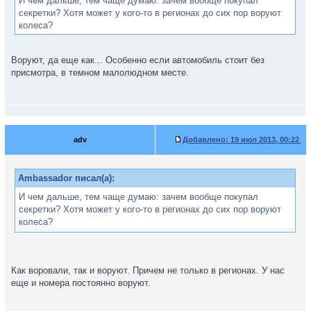
И чем дальше, тем чаще думаю: зачем вообще покупал
секретки? Хотя может у кого-то в регионах до сих пор воруют
колеса?
Воруют, да еще как... Особенно если автомобиль стоит без
присмотра, в темном малолюдном месте.
adv
Добавлено:
19 июл 2013, 00:22
Ambassador писал(а):
И чем дальше, тем чаще думаю: зачем вообще покупал
секретки? Хотя может у кого-то в регионах до сих пор воруют
колеса?
Как воровали, так и воруют. Причем не только в регионах. У нас
еще и номера постоянно воруют.