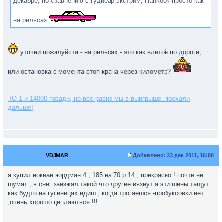
декабре, по сравнению с гудиеар экстрим, Hankook просто как
на рельсах
уточни пожалуйста - на рельсах - это как влитой по дороге,
или остановка с момента стоп-крана через километр?
_________________
ТО-1 и 14000 позади, но все равно мы в выигрыше. поехали
дальше!
VDJMAR
Добавлено:
23 дек 2011, 16:00
я купил нокиан нордман 4 , 185 на 70 р 14 , прекрасно ! почти не
шумят , в снег заезжал такой что другие вязнут а эти шины тащут
как будто на гусиницах едиш , когда трогаешся -пробуксовки нет
,очень хорошо цепляються !!!