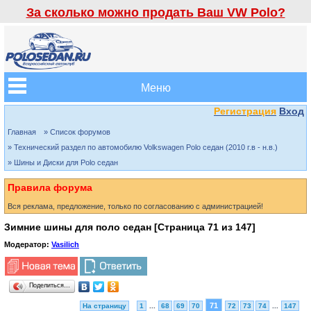
За сколько можно продать Ваш VW Polo?
Меню
Регистрация
Вход
Главная
» Список форумов
» Технический раздел по автомобилю Volkswagen Polo седан (2010 г.в - н.в.)
» Шины и Диски для Polo седан
Правила форума
Вся реклама, предложение, только по согласованию с администрацией!
Зимние шины для поло седан [Страница
71
из
147
]
Модератор:
Vasilich
Поделиться…
71
На страницу
1
...
68
69
70
72
73
74
...
147