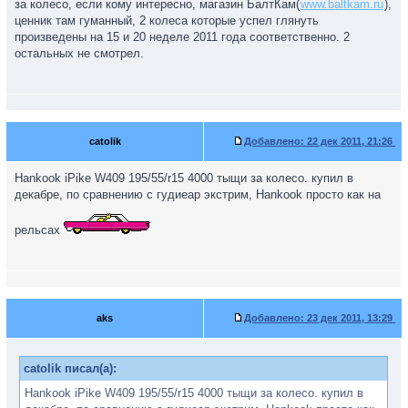
за колесо, если кому интересно, магазин БалтКам(
www.baltkam.ru
),
ценник там гуманный, 2 колеса которые успел глянуть
произведены на 15 и 20 неделе 2011 года соответственно. 2
остальных не смотрел.
catolik
Добавлено:
22 дек 2011, 21:26
Hankook iPike W409 195/55/r15 4000 тыщи за колесо. купил в
декабре, по сравнению с гудиеар экстрим, Hankook просто как на
рельсах
aks
Добавлено:
23 дек 2011, 13:29
catolik писал(а):
Hankook iPike W409 195/55/r15 4000 тыщи за колесо. купил в