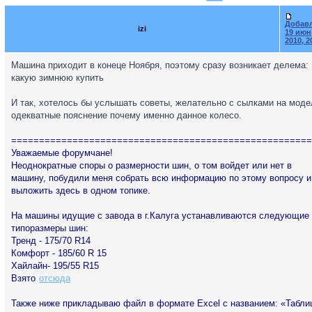
Добав
izi
19 июн
2010, 2
Машина приходит в конеце Ноября, поэтому сразу возникает делема:
какую зимнюю купить
И так, хотелось бы услышать советы, желательно с сылками на моде
одекватные пояснение почему именно данное колесо.
======================================================
Уважаемые форумчане!
Неоднократные споры о размерности шин, о том войдет или нет в
машину, побудили меня собрать всю информацию по этому вопросу и
выложить здесь в одном топике.
На машины идущие с завода в г.Калуга устанавливаются следующие
типоразмеры шин:
Тренд - 175/70 R14
Комфорт - 185/60 R 15
Хайлайн- 195/55 R15
Взято
отсюда
Также ниже прикладываю файл в формате Excel с названием: «Табли