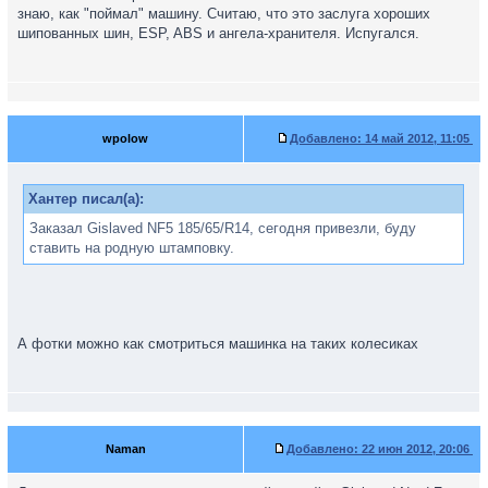
знаю, как "поймал" машину. Считаю, что это заслуга хороших
шипованных шин, ESP, ABS и ангела-хранителя. Испугался.
wpolow
Добавлено:
14 май 2012, 11:05
Хантер писал(а):
Заказал Gislaved NF5 185/65/R14, сегодня привезли, буду
ставить на родную штамповку.
А фотки можно как смотриться машинка на таких колесиках
Naman
Добавлено:
22 июн 2012, 20:06