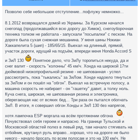
Позволю себе небольшое отступление...пофлужу немножко...
8.1.2012 возвращался домой из Украины. За Курском начался
снегопад (продолжавшийся всю дорогу до Химок), снегоуборочная
техника толком не работала - запускали "посыпалки" с песком. На
дороге была сухая снежная мешанина. У меня шины Нокиан
Хаккапелита 5 (шип) - 185/65/15. Выехал на длинный, прямой,
участок дороги, идущий на подъём, впереди меня Honda Accord S
и ЗиЛ 130
Понятное дело, что ЗиЛу торопиться некуда, да и
снег валит - скорость "колонны" 45 км/ч. Хонда на широкой 17ти
дюймовой низкопрофильной резине - не шипованная - успел
рассмотреть, пока "тыкались" за ЗиЛом. Хонде надоело тянуться
за ЗиЛом и он пошёл на "обгон". Выехал на встречную полосу, а
машина скорость не набирает - он "гашетку" давит, а толку ноль.
Куча снега, широкая, не шипованная резина и электроника,
оберегающая нас от всяких бед... Три раза он пытался обогнать
ЗиЛ. В итоге, я совершил обгон Хонды и ЗиЛ 130 без напрягов,
хотя лампочка ESP моргала на всём протяжении обгона
.
Почувствовал себя героем и напрасно. На границе Тульской и
Московской областей полез в левый ряд, там начало стягивать на
отбойник, крутанул руль вправо...хорошо, что на дороге не было
никого - начало бросать по всем полосам и это на 100 км/ч. Не