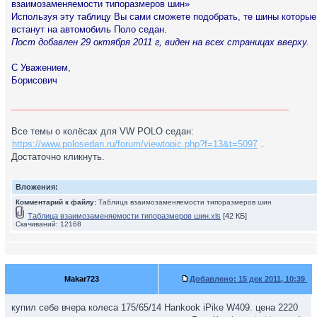
взаимозаменяемости типоразмеров шин»
Используя эту таблицу Вы сами сможете подобрать, те шины которые
встанут на автомобиль Поло седан.
Пост добавлен 29 октября 2011 г, виден на всех страницах вверху.
С Уважением,
Борисович
________________________________________________________
Все темы о колёсах для VW POLO седан:
https://www.polosedan.ru/forum/viewtopic.php?f=13&t=5097
.
Достаточно кликнуть.
Вложения:
Комментарий к файлу:
Таблица взаимозаменяемости типоразмеров шин
Таблица взаимозаменяемости типоразмеров шин.xls
[42 КБ]
Скачиваний: 12168
Makar723
Добавлено:
15 дек 2011, 10:39
купил себе вчера колеса 175/65/14 Hankook iPike W409. цена 2220