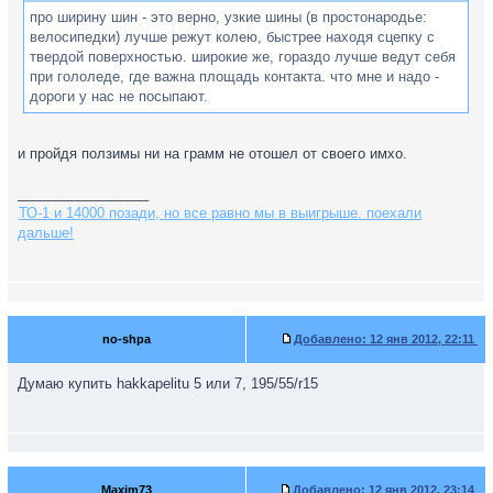
про ширину шин - это верно, узкие шины (в простонародье:
велосипедки) лучше режут колею, быстрее находя сцепку с
твердой поверхностью. широкие же, гораздо лучше ведут себя
при гололеде, где важна площадь контакта. что мне и надо -
дороги у нас не посыпают.
и пройдя ползимы ни на грамм не отошел от своего имхо.
_________________
ТО-1 и 14000 позади, но все равно мы в выигрыше. поехали
дальше!
no-shpa
Добавлено:
12 янв 2012, 22:11
Думаю купить hakkapelitu 5 или 7, 195/55/r15
Maxim73
Добавлено:
12 янв 2012, 23:14