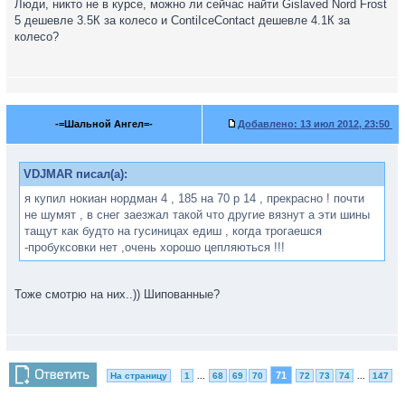
Люди, никто не в курсе, можно ли сейчас найти Gislaved Nord Frost
5 дешевле 3.5К за колесо и ContiIceContact дешевле 4.1К за
колесо?
-=Шальной Ангел=-
Добавлено:
13 июл 2012, 23:50
VDJMAR писал(а):
я купил нокиан нордман 4 , 185 на 70 р 14 , прекрасно ! почти
не шумят , в снег заезжал такой что другие вязнут а эти шины
тащут как будто на гусиницах едиш , когда трогаешся
-пробуксовки нет ,очень хорошо цепляються !!!
Тоже смотрю на них..)) Шипованные?
71
На страницу
1
...
68
69
70
72
73
74
...
147