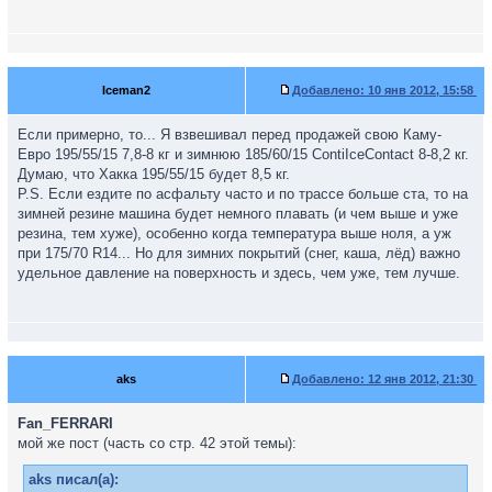
Iceman2
Добавлено:
10 янв 2012, 15:58
Если примерно, то... Я взвешивал перед продажей свою Каму-
Евро 195/55/15 7,8-8 кг и зимнюю 185/60/15 ContiIceContact 8-8,2 кг.
Думаю, что Хакка 195/55/15 будет 8,5 кг.
P.S. Если ездите по асфальту часто и по трассе больше ста, то на
зимней резине машина будет немного плавать (и чем выше и уже
резина, тем хуже), особенно когда температура выше ноля, а уж
при 175/70 R14... Но для зимних покрытий (снег, каша, лёд) важно
удельное давление на поверхность и здесь, чем уже, тем лучше.
aks
Добавлено:
12 янв 2012, 21:30
Fan_FERRARI
мой же пост (часть со стр. 42 этой темы):
aks писал(а):