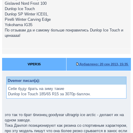
Gislaved Nord Frost 100
Dunlop Ice Touch
Dunlop SP Winter ICE01,
Pirelli Winter Carving Edge
Yokohama IG35
По отзывам да и самому больше понравились Dunlop Ice Touch и
ценаааа!
VIPER35
Добавлено:
20 сен 2013, 15:35
Dvemer писал(а):
Себе буду брать на зиму такие
Dunlop Ice Touch 185/65 R15 за 3070р баллон.
это так то брат близнец goodyear ultragrip ice arctic - делают их на
одном заводе.
Тока Данлоп позиционируют как резина со спортивным характером,
про эту модель пишут что она более резко срывается в занос если