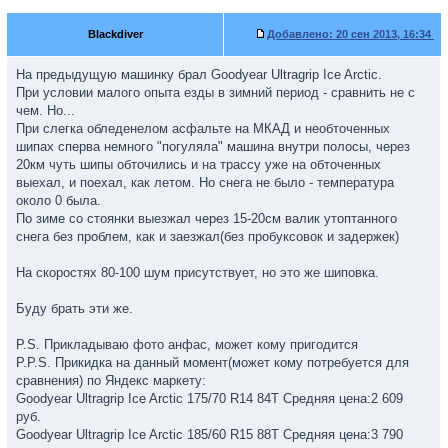
Blackdiver
Добавлено:
20 сен 2013, 16:34
На предыдущую машинку брал Goodyear Ultragrip Ice Arctic.
При условии малого опыта езды в зимний период - сравнить не с
чем. Но...
При слегка обледенелом асфальте на МКАД и необточенных
шипах сперва немного "погуляла" машина внутри полосы, через
20км чуть шипы обточились и на трассу уже на обточенных
выехал, и поехал, как летом. Но снега не было - температура
около 0 была.
По зиме со стоянки выезжал через 15-20см валик утоптанного
снега без проблем, как и заезжал(без пробуксовок и задержек)
На скоростях 80-100 шум присутствует, но это же шиповка.
Буду брать эти же.
P.S. Прикладываю фото анфас, может кому пригодится
P.P.S. Прикидка на данный момент(может кому потребуется для
сравнения) по Яндекс маркету:
Goodyear Ultragrip Ice Arctic 175/70 R14 84T Средняя цена:2 609
руб.
Goodyear Ultragrip Ice Arctic 185/60 R15 88T Средняя цена:3 790