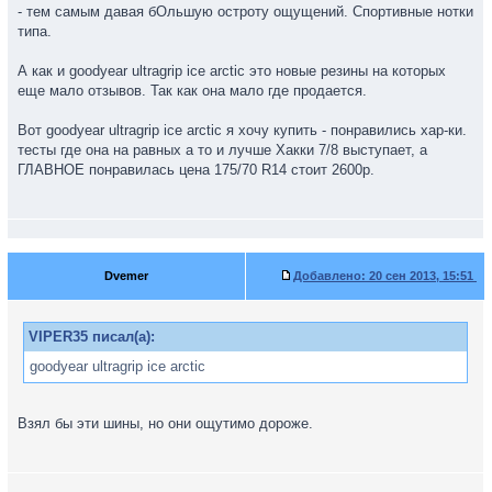
- тем самым давая бОльшую остроту ощущений. Спортивные нотки
типа.
А как и goodyear ultragrip ice arctic это новые резины на которых
еще мало отзывов. Так как она мало где продается.
Вот goodyear ultragrip ice arctic я хочу купить - понравились хар-ки.
тесты где она на равных а то и лучше Хакки 7/8 выступает, а
ГЛАВНОЕ понравилась цена 175/70 R14 стоит 2600р.
Dvemer
Добавлено:
20 сен 2013, 15:51
VIPER35 писал(а):
goodyear ultragrip ice arctic
Взял бы эти шины, но они ощутимо дороже.