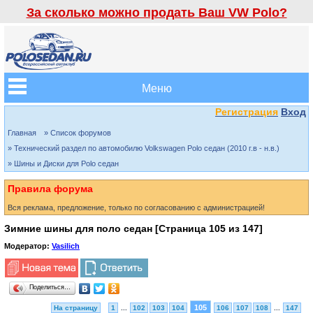
За сколько можно продать Ваш VW Polo?
Меню
Регистрация
Вход
Главная
» Список форумов
» Технический раздел по автомобилю Volkswagen Polo седан (2010 г.в - н.в.)
» Шины и Диски для Polo седан
Правила форума
Вся реклама, предложение, только по согласованию с администрацией!
Зимние шины для поло седан [Страница
105
из
147
]
Модератор:
Vasilich
Поделиться…
105
На страницу
1
...
102
103
104
106
107
108
...
147