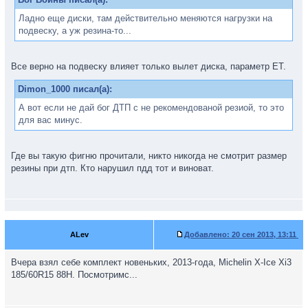
Ладно еще диски, там действительно меняются нагрузки на
подвеску, а уж резина-то...
Все верно на подвеску влияет только вылет диска, параметр ЕТ.
Dimon_1000 писал(а):
А вот если не дай бог ДТП с не рекомендованой резиой, то это
для вас минус.
Где вы такую фигню прочитали, никто никогда не смотрит размер
резины при дтп. Кто нарушил пдд тот и виноват.
ALev
Добавлено:
20 сен 2013, 13:11
Вчера взял себе комплект новеньких, 2013-года, Michelin X-Ice Xi3
185/60R15 88H. Посмотримс...