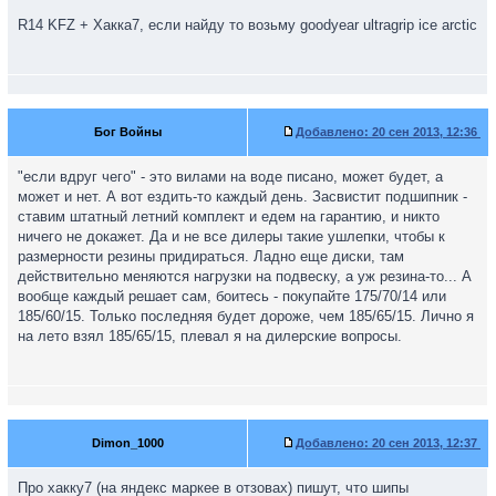
R14 KFZ + Хакка7, если найду то возьму goodyear ultragrip ice arctic
Бог Войны
Добавлено:
20 сен 2013, 12:36
"если вдруг чего" - это вилами на воде писано, может будет, а
может и нет. А вот ездить-то каждый день. Засвистит подшипник -
ставим штатный летний комплект и едем на гарантию, и никто
ничего не докажет. Да и не все дилеры такие ушлепки, чтобы к
размерности резины придираться. Ладно еще диски, там
действительно меняются нагрузки на подвеску, а уж резина-то... А
вообще каждый решает сам, боитесь - покупайте 175/70/14 или
185/60/15. Только последняя будет дороже, чем 185/65/15. Лично я
на лето взял 185/65/15, плевал я на дилерские вопросы.
Dimon_1000
Добавлено:
20 сен 2013, 12:37
Про хакку7 (на яндекс маркее в отзовах) пишут, что шипы