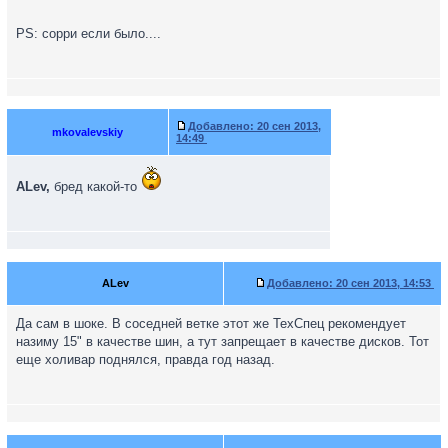
PS: сорри если было....
Добавлено:
20 сен 2013,
mkovalevskiy
14:49
ALev,
бред какой-то
ALev
Добавлено:
20 сен 2013, 14:53
Да сам в шоке. В соседней ветке этот же ТехСпец рекомендует
назиму 15" в качестве шин, а тут запрещает в качестве дисков. Тот
еще холивар поднялся, правда год назад.