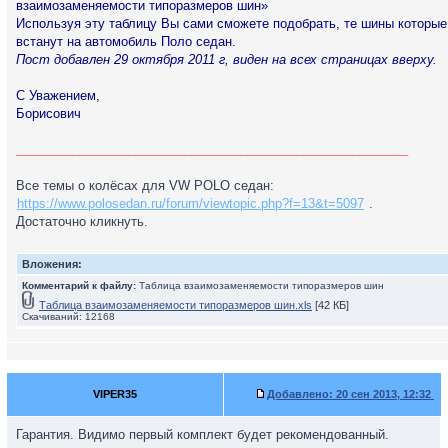
взаимозаменяемости типоразмеров шин»
Используя эту таблицу Вы сами сможете подобрать, те шины которые
встанут на автомобиль Поло седан.
Пост добавлен 29 октября 2011 г, виден на всех страницах вверху.
С Уважением,
Борисович
________________________________________________________
Все темы о колёсах для VW POLO седан:
https://www.polosedan.ru/forum/viewtopic.php?f=13&t=5097
.
Достаточно кликнуть.
Вложения:
Комментарий к файлу:
Таблица взаимозаменяемости типоразмеров шин
Таблица взаимозаменяемости типоразмеров шин.xls
[42 КБ]
Скачиваний: 12168
VIPER35
Добавлено:
20 сен 2013, 12:32
Гарантия. Видимо первый комплект будет рекомендованный.