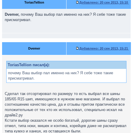
ToriasTellion
Добавлено:
20 сен 2013, 15:10
Dvemer,
почему Ваш выбор пал именно на них? Я себе тоже такие
присматривал.
Dvemer
Добавлено:
20 сен 2013, 15:21
ToriasTellion писал(а):
почему Ваш выбор пал именно на них? Я себе тоже такие
присматривал.
Сделал так отсортировал по размеру то есть выбрал все шины
185/65 R15 шип, имеющиеся в нужном мне магазине. И выбрал по
соотношению качество цена, да и отзывы притом практически все
положительные от тех кто их использовал, специально искал на
драйв2.ру
Кстати выбор оказался не особо богатый, дорогие шины сразу
отмел, типа ноки, мишек и контика, корейцев даже не расматривал
типа кумхо и ханкук, из оставшихся были.