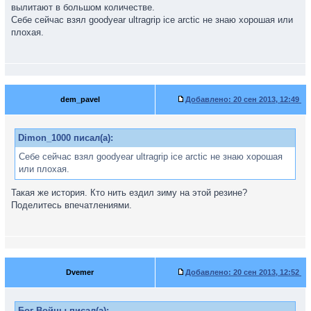
вылитают в большом количестве.
Себе сейчас взял goodyear ultragrip ice arctic не знаю хорошая или
плохая.
dem_pavel
Добавлено:
20 сен 2013, 12:49
Dimon_1000 писал(а):
Себе сейчас взял goodyear ultragrip ice arctic не знаю хорошая
или плохая.
Такая же история. Кто нить ездил зиму на этой резине?
Поделитесь впечатлениями.
Dvemer
Добавлено:
20 сен 2013, 12:52
Бог Войны писал(а):