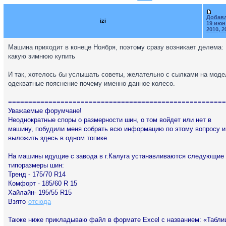
Добав
izi
19 июн
2010, 2
Машина приходит в конеце Ноября, поэтому сразу возникает делема:
какую зимнюю купить
И так, хотелось бы услышать советы, желательно с сылками на моде
одекватные пояснение почему именно данное колесо.
======================================================
Уважаемые форумчане!
Неоднократные споры о размерности шин, о том войдет или нет в
машину, побудили меня собрать всю информацию по этому вопросу и
выложить здесь в одном топике.
На машины идущие с завода в г.Калуга устанавливаются следующие
типоразмеры шин:
Тренд - 175/70 R14
Комфорт - 185/60 R 15
Хайлайн- 195/55 R15
Взято
отсюда
Также ниже прикладываю файл в формате Excel с названием: «Табли