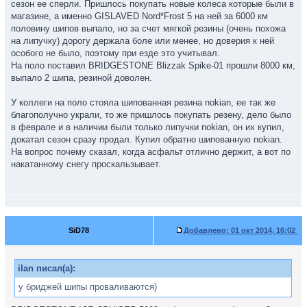
сезон ее сперли. Пришлось покупать новые колеса которые были в
магазине, а именно GISLAVED Nord*Frost 5 на ней за 6000 км
половину шипов выпало, но за счет мягкой резины (очень похожа
на липучку) дорогу держала боле или менее, но доверия к ней
особого не было, поэтому при езде это учитывал.
На поло поставил BRIDGESTONE Blizzak Spike-01 прошли 8000 км,
выпало 2 шипа, резиной доволен.
У коллеги на поло стояла шипованная резина nokian, ее так же
благополучно украли, то же пришлось покупать резену, дело было
в феврале и в наличии были только липучки nokian, он их купил,
докатал сезон сразу продал. Купил обратно шипованную nokian.
На вопрос почему сказал, когда асфальт отлично держит, а вот по
накатанному снегу проскальзывает.
SiD78
Добавлено:
01 окт 2014, 16:02
ilan писал(а):
у бриджей шипы проваливаются)