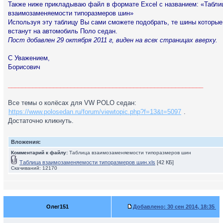
Также ниже прикладываю файл в формате Excel с названием: «Табли
взаимозаменяемости типоразмеров шин»
Используя эту таблицу Вы сами сможете подобрать, те шины которые
встанут на автомобиль Поло седан.
Пост добавлен 29 октября 2011 г, виден на всех страницах вверху.
С Уважением,
Борисович
________________________________________________________
Все темы о колёсах для VW POLO седан:
https://www.polosedan.ru/forum/viewtopic.php?f=13&t=5097
.
Достаточно кликнуть.
Вложения:
Комментарий к файлу:
Таблица взаимозаменяемости типоразмеров шин
Таблица взаимозаменяемости типоразмеров шин.xls
[42 КБ]
Скачиваний: 12170
Олег151
Добавлено:
30 сен 2014, 18:35