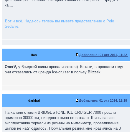
ка....
_________________
Вот и всё. Надеюсь теперь вы имеете представление о Polo
Sedan'е.
ilan
Добавлено:
01 окт 2014, 11:22
ОлегV,
у бриджей шипы проваливаются). Кстати, в прошлом году
они отказались от бренда ice-cruiser в пользу Blizzak.
darkbai
Добавлено:
01 окт 2014, 12:18
На калине стояли BRIDGESTONE ICE CRUISER 7000 прошли
примерно 30000 км, ни одного шипа не выпало. Шипы за всю
эксплуатацию торчали из резины на миллиметр, проваливания
шипов не наблюдалось. Нормальная резина мне нравились на 3