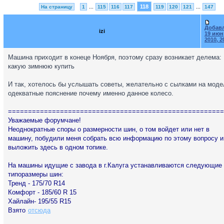
118
На страницу
1
...
115
116
117
119
120
121
...
147
Добав
izi
19 июн
2010, 2
Машина приходит в конеце Ноября, поэтому сразу возникает делема:
какую зимнюю купить
И так, хотелось бы услышать советы, желательно с сылками на моде
одекватные пояснение почему именно данное колесо.
======================================================
Уважаемые форумчане!
Неоднократные споры о размерности шин, о том войдет или нет в
машину, побудили меня собрать всю информацию по этому вопросу и
выложить здесь в одном топике.
На машины идущие с завода в г.Калуга устанавливаются следующие
типоразмеры шин:
Тренд - 175/70 R14
Комфорт - 185/60 R 15
Хайлайн- 195/55 R15
Взято
отсюда