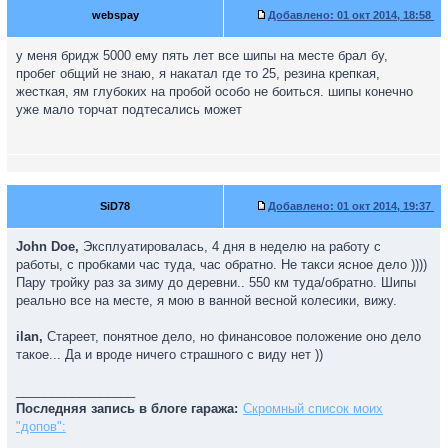
webspay
Добавлено:
01 окт 2014, 18:58
у меня бридж 5000 ему пять лет все шипы на месте брал бу,
пробег общий не знаю, я накатал где то 25, резина крепкая,
жесткая, ям глубоких на пробой особо не боиться. шипы конечно
уже мало торчат подтесались может
SiD78
Добавлено:
01 окт 2014, 19:37
John Doe,
Эксплуатировалась, 4 дня в неделю на работу с
работы, с пробками час туда, час обратно. Не такси ясное дело ))))
Пару тройку раз за зиму до деревни.. 550 км туда/обратно. Шипы
реально все на месте, я мою в ванной весной колесики, вижу.
ilan,
Стареет, понятное дело, но финансовое положение оно дело
такое... Да и вроде ничего страшного с виду нет ))
_________________
Последняя запись в блоге гаража:
Скромный список моих
"допов":