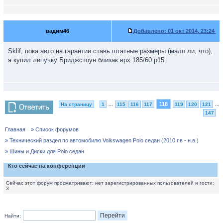
вадим46
Добавлено:
01 окт 2014, 23:24
Sklif, пока авто на гарантии ставь штатные размеры (мало ли, что),
я купил липучку Бриджстоун близак врх 185/60 р15.
118
На страницу
1
...
115
116
117
119
120
121
...
147
Главная
» Список форумов
» Технический раздел по автомобилю Volkswagen Polo седан (2010 г.в - н.в.)
» Шины и Диски для Polo седан
Кто сейчас на конференции
Сейчас этот форум просматривают: нет зарегистрированных пользователей и гости:
3
Найти: