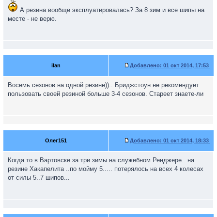
А резина вообще эксплуатировалась? За 8 зим и все шипы на
месте - не верю.
ilan
Добавлено:
01 окт 2014, 17:53
Восемь сезонов на одной резине)).. Бриджстоун не рекомендует
пользовать своей резиной больше 3-4 сезонов. Стареет знаете-ли
Олег151
Добавлено:
01 окт 2014, 18:33
Когда то в Вартовске за три зимы на служебном Ренджере...на
резине Хакапелита ..по мойму 5..... потерялось на всех 4 колесах
от силы 5..7 шипов...