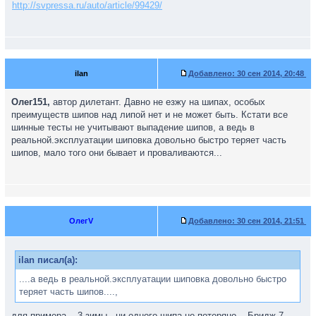
http://svpressa.ru/auto/article/99429/
ilan
Добавлено:
30 сен 2014, 20:48
Олег151,
автор дилетант. Давно не езжу на шипах, особых
преимуществ шипов над липой нет и не может быть. Кстати все
шинные тесты не учитывают выпадение шипов, а ведь в
реальной.эксплуатации шиповка довольно быстро теряет часть
шипов, мало того они бывает и проваливаются...
ОлегV
Добавлено:
30 сен 2014, 21:51
ilan писал(а):
....а ведь в реальной.эксплуатации шиповка довольно быстро
теряет часть шипов....,
для примера....3 зимы - ни одного шипа не потеряно....Бридж 7-