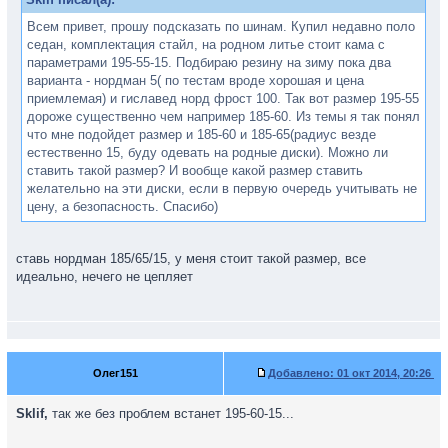
Всем привет, прошу подсказать по шинам. Купил недавно поло
седан, комплектация стайл, на родном литье стоит кама с
параметрами 195-55-15. Подбираю резину на зиму пока два
варианта - нордман 5( по тестам вроде хорошая и цена
приемлемая) и гиславед норд фрост 100. Так вот размер 195-55
дороже существенно чем например 185-60. Из темы я так понял
что мне подойдет размер и 185-60 и 185-65(радиус везде
естественно 15, буду одевать на родные диски). Можно ли
ставить такой размер? И вообще какой размер ставить
желательно на эти диски, если в первую очередь учитывать не
цену, а безопасность. Спасибо)
ставь нордман 185/65/15, у меня стоит такой размер, все
идеально, нечего не цепляет
Олег151
Добавлено:
01 окт 2014, 20:26
Sklif,
так же без проблем встанет 195-60-15...