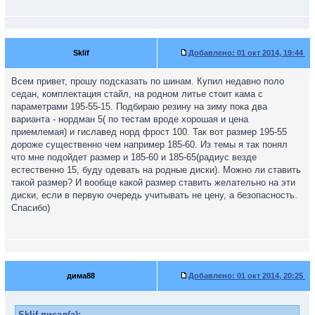
Sklif
Добавлено:
01 окт 2014, 19:44
Всем привет, прошу подсказать по шинам. Купил недавно поло
седан, комплектация стайл, на родном литье стоит кама с
параметрами 195-55-15. Подбираю резину на зиму пока два
варианта - нордман 5( по тестам вроде хорошая и цена
приемлемая) и гиславед норд фрост 100. Так вот размер 195-55
дороже существенно чем например 185-60. Из темы я так понял
что мне подойдет размер и 185-60 и 185-65(радиус везде
естественно 15, буду одевать на родные диски). Можно ли ставить
такой размер? И вообще какой размер ставить желательно на эти
диски, если в первую очередь учитывать не цену, а безопасность.
Спасибо)
дима88
Добавлено:
01 окт 2014, 20:25
Sklif писал(а):