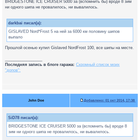
BRIDGESTONE ICE CRUISER 5000 за (вспомнить бы) вроде 8 зим
ни одного шипа не провалилось, ни вывалилось.
darkbai писал(а):
GISLAVED Nord*Frost 5 на ней за 6000 км половину шипов
выпало
Прошлой осенью купил Gislaved NordFrost 100, все шипы на месте.
_________________
Последняя запись в блоге гаража:
Скромный список моих
"допов":
John Doe
Добавлено:
01 окт 2014, 17:38
SiD78 писал(а):
BRIDGESTONE ICE CRUISER 5000 за (вспомнить бы) вроде 8
зим ни одного шипа не провалилось, ни вывалилось.