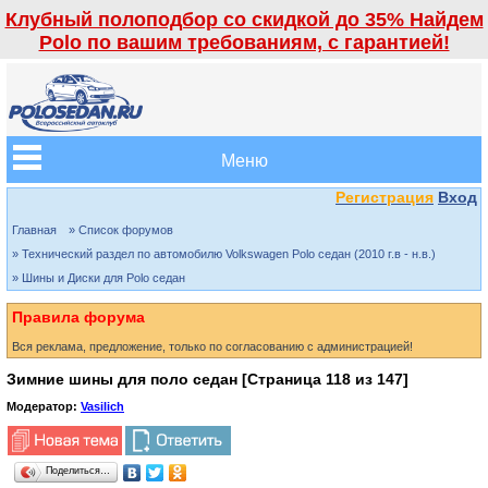
Клубный полоподбор со скидкой до 35% Найдем
Polo по вашим требованиям, с гарантией!
Меню
Регистрация
Вход
Главная
» Список форумов
» Технический раздел по автомобилю Volkswagen Polo седан (2010 г.в - н.в.)
» Шины и Диски для Polo седан
Правила форума
Вся реклама, предложение, только по согласованию с администрацией!
Зимние шины для поло седан [Страница
118
из
147
]
Модератор:
Vasilich
Поделиться…