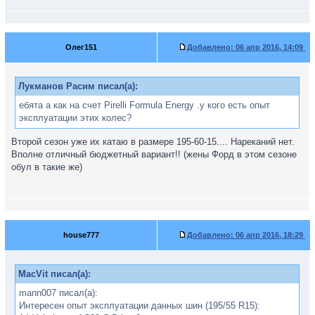
Олег151
Добавлено:
06 апр 2016, 14:09
Лукманов Расим писал(а):
ебята а как на счет Pirelli Formula Energy .у кого есть опыт
эксплуатации этих колес?
Второй сезон уже их катаю в размере 195-60-15.... Нареканий нет.
Вполне отличный бюджетный вариант!! (жены Форд в этом сезоне
обул в такие же)
house777
Добавлено:
06 апр 2016, 18:29
MacVit писал(а):
mann007 писал(а):
Интересен опыт эксплуатации данных шин (195/55 R15):