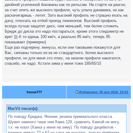
двойной усиленной боковины как по рельсам. На старте на разгон,
за счет опять же высокого профиля, чуть упала динамика, но как
раскачигаришь - летит. Зато высокий профиль не страшно ехать на
дачу, плюхать на отбой проезд лежекопов. Высокий профиль
всегда лучше защитит диск, чем меньший, тем более сложить
Бридж до диска это надо постараться, кроме этого спидометр не
врет ))) А то едешь 100 км/ч, а реально 85 км/ч, теперь 95
показывает (примерно)
Еще раз подчеркну, минусы, если они таковыми покажутся для
Вас, связаны только из-за не стандартного, более высокого
профиля, но для меня это плюс, на низком профиле накатался,
спасибо, не надо. Кстати зима у меня тоже 185/65/15
house777
Добавлено:
06 апр 2016, 19:23
MacVit писал(а):
По поводу Бриджа, Япония, резина премиального класса.
Шумит намного тише чем Кама 129, сравнить Хаккой не могу,
т.к. не юазл (Хакка у меня на зиму). По поводу децибелов -
разницу между 72 и 67 на слух не ощутить, только прибором.