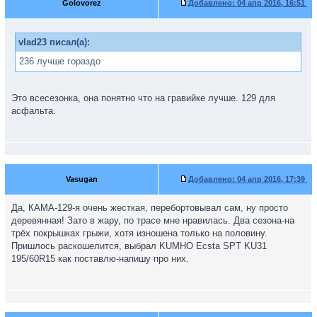
Golovorez
Добавлено:
04 апр 2016, 16:51
vlad23 писал(а):
236 лучше гораздо
Это всесезонка, она понятно что на гравийке лучше. 129 для
асфальта.
Vasugan
Добавлено:
04 апр 2016, 17:39
Да, КАМА-129-я очень жесткая, перебортовывал сам, ну просто
деревянная! Зато в жару, по трасе мне нравилась. Два сезона-на
трёх покрышках грыжи, хотя изношена только на половину.
Пришлось раскошелится, выбрал KUMHO Ecsta SPT KU31
195/60R15 как поставлю-напишу про них.