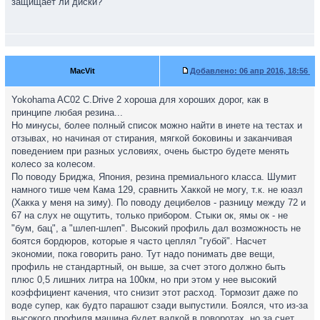
защищает ли диски?
MacVit
Добавлено:
06 апр 2016, 18:56
Yokohama AC02 C.Drive 2 хороша для хороших дорог, как в
принципе любая резина...
Но минусы, более полный список можно найти в инете на тестах и
отзывах, но начиная от стирания, мягкой боковины и заканчивая
поведением при разных условиях, очень быстро будете менять
колесо за колесом.
По поводу Бриджа, Япония, резина премиального класса. Шумит
намного тише чем Кама 129, сравнить Хаккой не могу, т.к. не юазл
(Хакка у меня на зиму). По поводу децибелов - разницу между 72 и
67 на слух не ощутить, только прибором. Стыки ок, ямы ок - не
"бум, бац", а "шлеп-шлеп". Высокий профиль дал возможность не
боятся бордюров, которые я часто цеплял "губой". Насчет
экономии, пока говорить рано. Тут надо понимать две вещи,
профиль не стандартный, он выше, за счет этого должно быть
плюс 0,5 лишних литра на 100км, но при этом у нее высокий
коэффициент качения, что снизит этот расход. Тормозит даже по
воде супер, как будто парашют сзади выпустили. Боялся, что из-за
высокого профиля машина будет валкой в поворотах, но за счет