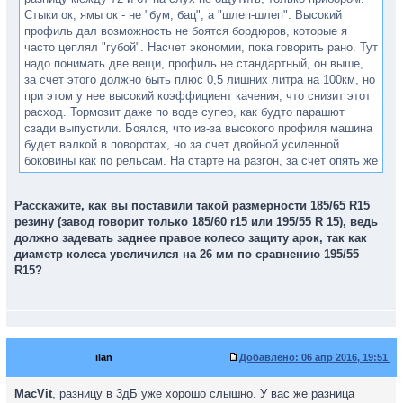
Стыки ок, ямы ок - не "бум, бац", а "шлеп-шлеп". Высокий
профиль дал возможность не боятся бордюров, которые я
часто цеплял "губой". Насчет экономии, пока говорить рано. Тут
надо понимать две вещи, профиль не стандартный, он выше,
за счет этого должно быть плюс 0,5 лишних литра на 100км, но
при этом у нее высокий коэффициент качения, что снизит этот
расход. Тормозит даже по воде супер, как будто парашют
сзади выпустили. Боялся, что из-за высокого профиля машина
будет валкой в поворотах, но за счет двойной усиленной
боковины как по рельсам. На старте на разгон, за счет опять же
высокого профиля, чуть упала динамика, но как раскачигаришь
- летит. Зато высокий профиль не страшно ехать на дачу,
Расскажите, как вы поставили такой размерности 185/65 R15
плюхать на отбой проезд лежекопов. Высокий профиль всегда
резину (завод говорит только 185/60 r15 или 195/55 R 15), ведь
лучше защитит диск, чем меньший, тем более сложить Бридж
должно задевать заднее правое колесо защиту арок, так как
до диска это надо постараться, кроме этого спидометр не врет
диаметр колеса увеличился на 26 мм по сравнению 195/55
))) А то едешь 100 км/ч, а реально 85 км/ч, теперь 95
R15?
показывает (примерно)
Еще раз подчеркну, минусы, если они таковыми покажутся для
Вас, связаны только из-за не стандартного, более высокого
профиля, но для меня это плюс, на низком профиле накатался,
спасибо, не надо. Кстати зима у меня тоже 185/65/15
ilan
Добавлено:
06 апр 2016, 19:51
MacVit
, разницу в 3дБ уже хорошо слышно. У вас же разница