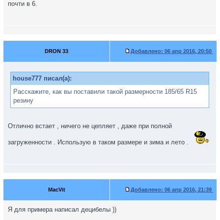
почти в 6.
DRON 33
Добавлено:
06 апр 2016, 20:50
house777 писал(а):
Расскажите, как вы поставили такой размерности 185/65 R15
резину
Отлично встает , ничего не цепляет , даже при полной
загруженности . Использую в таком размере и зима и лето .
MacVit
Добавлено:
06 апр 2016, 21:39
Я для примера написал децибелы ))