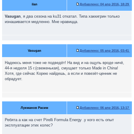
ilan
Добавлено:
04 апр 2016, 18:29
Vasugan
, я два сезона на ku31 откатал. Типа хаккигрин только
изнашивается медленно. Мне нравицца.
Vasugan
Добавлено:
05 апр 2016, 03:41
Надеюсь меня тоже не подведёт! На вид и на ощупь вроде ничё,
44-я неделя 15 г.(свеженькая), смущает только Made in China!
Хотя, где сейчас Корею найдешь, а если и повезёт-ценник не
обрадует.
Лукманов Расим
Добавлено:
06 апр 2016, 13:17
Ребята а как на счет Pirelli Formula Energy .у кого есть опыт
эксплуатации этих колес?