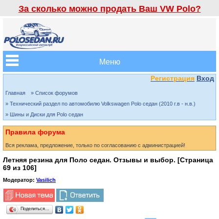
За сколько можно продать Ваш VW Polo?
Меню
Регистрация
Вход
Главная
» Список форумов
» Технический раздел по автомобилю Volkswagen Polo седан (2010 г.в - н.в.)
» Шины и Диски для Polo седан
Правила форума
Вся реклама, предложение, только по согласованию с администрацией!
Летняя резина для Поло седан. Отзывы и выбор. [Страница
69
из
106
]
Модератор:
Vasilich
Поделиться…