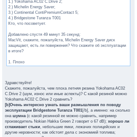
1.) Yokohama AC02 C.Drive 2;
2.) Michelin Energy Saver;
3.) Continental ContiPremiumContact 5;
4.) Bridgestone Turanza T001
Кто, что посоветует.
Добавлено спустя 49 минут 35 секунд:
MacVit, скажите, пожалуйста, Michelin Energy Saver диск
защищают, есть ли повержения? Что скажите об эксплуатации
в итоге?
1. Плохо
2. Ок, но уже старье, есть новые модели
3. Ок, но если дороги ок, стирается быстро, мягкая боковина
4. Мой выбор размерности 185/65/15, пост выше.
Здравствуйте!
Скажите, пожалуйста, чем плоха летняя резина Yokohama AC02
C.Drive 2 (шум, износ или иные аспекты)? С какой резиной можно
Yokohama AC02 C.Drive 2 сравнить?
[b]Очень интересно узнать ваши размышления по поводу
эксплуатации Bridgestone Turanza T001
[/b], а именно: на сколько
она
шумна
(с какой резинной ее можно сравнить, например
производитель Nokian Hakka Green 2 говорит о 67 dB);
хорошо ли
сглаживает стыки
, небольшие ямки, лежачих полицейских и
другие неровности; как обстоят дела с экономией топлива;