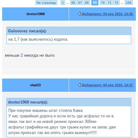
69
На страницу
1
...
66
67
68
70
71
72
...
106
doxtur1968
Добавлено:
04 апр 2016, 14:35
Golovorez писал(а):
на 1,7 (как выяснилось) ездила.
меньше 2 никогда не было
vlad23
Добавлено:
04 апр 2016, 14:37
doxtur1968 писал(а):
При покупке машины штат стояла Кама
У нас гравийная дорога и если есть где асфальт.то он в
ямах.так вот я на новой резине проехал 300км-
асфальт.графийка-на двух три грыжи.купил на запас две
штуки.проехал так же.опять грыжи.выкинул!!!!!