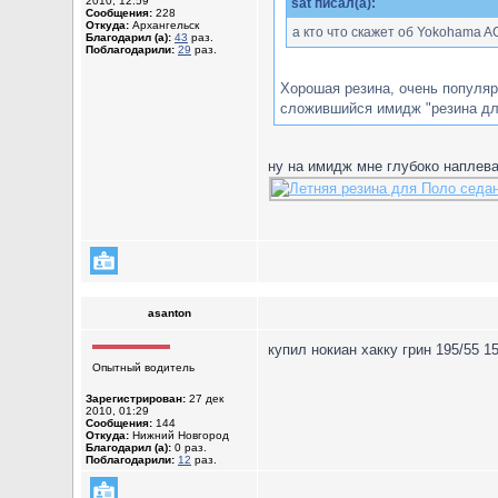
2010, 12:59
sat писал(а):
Сообщения:
228
Откуда:
Архангельск
а кто что скажет об Yokohama A
Благодарил (а):
43
раз.
Поблагодарили:
29
раз.
Хорошая резина, очень популяр
сложившийся имидж "резина дл
ну на имидж мне глубоко наплеват
asanton
купил нокиан хакку грин 195/55 1
Опытный водитель
Зарегистрирован:
27 дек
2010, 01:29
Сообщения:
144
Откуда:
Нижний Новгород
Благодарил (а):
0 раз.
Поблагодарили:
12
раз.