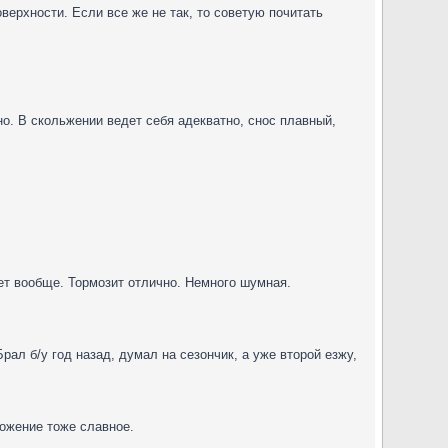
верхности. Если все же не так, то советую почитать
о. В скольжении ведет себя адекватно, снос плавный,
ует вообще. Тормозит отлично. Немного шумная.
Брал б/у год назад, думал на сезончик, а уже второй езжу,
можение тоже славное.