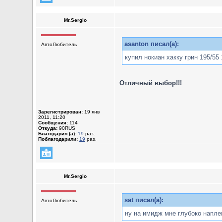
Mr.Sergio
asanton писал(а):
АвтоЛюбитель
купил нокиан хакку грин 195/55
Отличный выбор!!!
Зарегистрирован:
19 янв
2011, 11:20
Сообщения:
114
Откуда:
90RUS
Благодарил (а):
19
раз.
Поблагодарили:
19
раз.
Mr.Sergio
sat писал(а):
АвтоЛюбитель
ну на имидж мне глубоко наплев