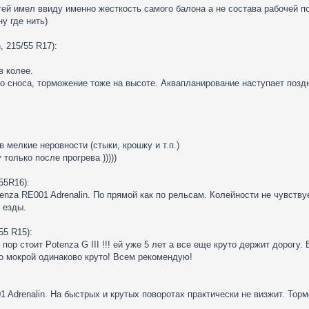
гей имел ввиду именно жесткость самого балона а не состава рабочей по
у где нить)
, 215/55 R17):
в колее.
о сноса, торможение тоже на высоте. Аквапланирование наступает поздн
в мелкие неровности (стыки, крошку и т.п.)
только после прогрева )))))
55R16):
tenza RE001 Adrenalin. По прямой как по рельсам. Колейности не чувств
 езды.
55 R15):
пор стоит Potenza G III !!! ей уже 5 лет а все еще круто держит дорогу. 
по мокрой одинаково круто! Всем рекомендую!
 Adrenalin. На быстрых и крутых поворотах практически не визжит. Тор