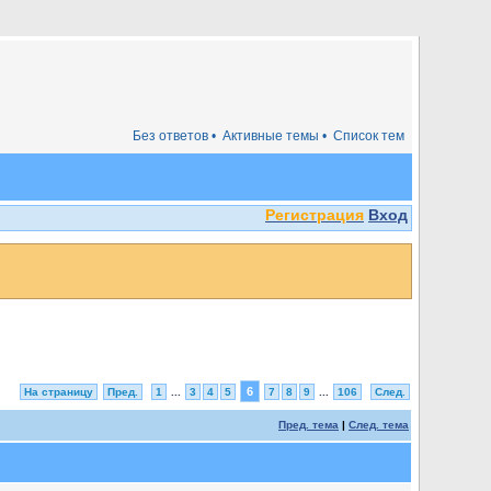
Без ответов •
Активные темы •
Список тем
Регистрация
Вход
6
На страницу
Пред.
1
...
3
4
5
7
8
9
...
106
След.
Пред. тема
|
След. тема