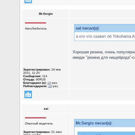
Mr.Sergio
sat писал(а):
АвтоЛюбитель
а кто что скажет об Yokohama A
Хорошая резина, очень популярна
имидж "резина для нищеброда"-с
Зарегистрирован:
19 янв
2011, 11:20
Сообщения:
114
Откуда:
90RUS
Благодарил (а):
19
раз.
Поблагодарили:
19
раз.
sat
Mr.Sergio писал(а):
Опытный водитель
Зарегистрирован:
21 июн