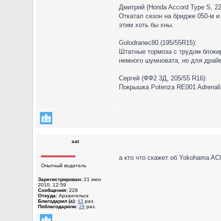
Дмитрий (Honda Accord Type S, 22
Откатал сезон на бридже 050-м и
этим хоть бы хны.
Golodranec80 (195/55R15):
Штатные тормоза с трудом блокир
немного шумновата, но для драй
Сергей (ФФ2 3Д, 205/55 R16):
Покрышка Potenza RE001 Adrenali
sat
а кто что скажет об Yokohama AC0
Опытный водитель
Зарегистрирован:
21 июн
2010, 12:59
Сообщения:
228
Откуда:
Архангельск
Благодарил (а):
43
раз.
Поблагодарили:
29
раз.