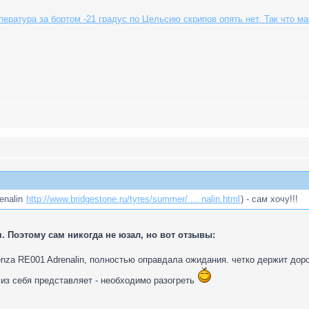
ература за бортом -21 градус по Цельсию скрипов опять нет. Так что 
enalin
http://www.bridgestone.ru/tyres/summer/ ... nalin.html
) - сам хочу!!!
я. Поэтому сам никогда не юзал, но вот отзывы:
enza RE001 Adrenalin, полностью оправдала ожидания. четко держит доро
 из себя представляет - необходимо разогреть