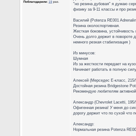
Поблагодарили:
19
раз.
"но резина дубовая" я думаю сер
физику за 9-11 классы и про резин
Василий (Potenza RE001 Adrenalin
Резина околоспортивная.
Жесткая боковина, устойчивость 
Очень долго держит в повороте д
немного резкая стабилизация )
Из минусов:
Шумная
Из за жесткости передает на кузо
Начинает работать в полную силу 
Алексей (Мерседес Е-класс, 215/
Достойная резина Bridgestone Po
Рекомендую любителям активной
Александр (Chevrolet Lacetti, 195/
Офигенная резина! У меня до сих 
дорогу держит что по сухой что 
Александр:
Нормальная резина Potenza RE001