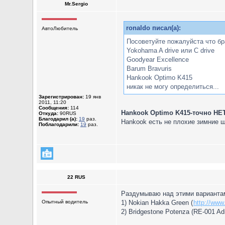
Mr.Sergio
ronaldo писал(а):
АвтоЛюбитель
Посоветуйте пожалуйста что бр
Yokohama A drive или C drive
Goodyear Excellence
Barum Bravuris
Hankook Optimo K415
никак не могу определиться...
Зарегистрирован:
19 янв
2011, 11:20
Сообщения:
114
Hankook Optimo K415-точно НЕ
Откуда:
90RUS
Благодарил (а):
19
раз.
Hankook есть не плохие зимние ш
Поблагодарили:
19
раз.
22 RUS
Раздумываю над этими варианта
Опытный водитель
1) Nokian Hakka Green (
http://www
2) Bridgestone Potenza (RE-001 Ad