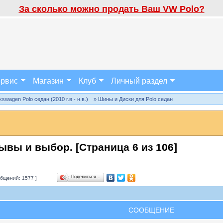
За сколько можно продать Ваш VW Polo?
рвис
Магазин
Клуб
Личный раздел
wagen Polo седан (2010 г.в - н.в.)
» Шины и Диски для Polo седан
зывы и выбор. [Страница
6
из
106
]
Поделиться…
бщений: 1577 ]
СООБЩЕНИЕ