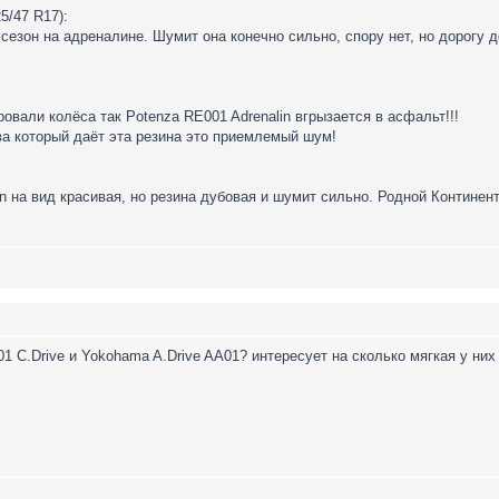
5/47 R17):
 сезон на адреналине. Шумит она конечно сильно, спору нет, но дорогу д
овали колёса так Potenza RE001 Adrenalin вгрызается в асфальт!!!
ва который даёт эта резина это приемлемый шум!
n на вид красивая, но резина дубовая и шумит сильно. Родной Континент
1 C.Drive и Yokohama A.Drive AA01? интересует на сколько мягкая у них 