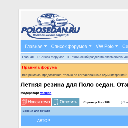
Главная
Список форумов
VW Polo
Се
Главная
» Список форумов
» Технический раздел по автомобилю Volks
Правила форума
Вся реклама, предложение, только по согласованию с администрацией!
Летняя резина для Поло седан. От
Модератор:
Vasilich
Страница
6
из
106
[ Соо
Версия для печати
АВТОР