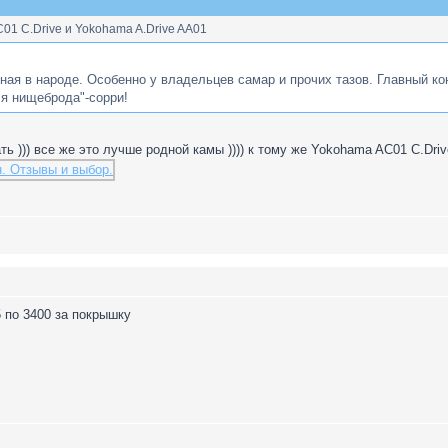
C01 C.Drive и Yokohama A.Drive AA01
ная в народе. Особенно у владельцев самар и прочих тазов. Главный кон
я нищеброда"-сорри!
ь ))) все же это лучше родной камы )))) к тому же Yokohama AC01 C.Dri
5 по 3400 за покрышку