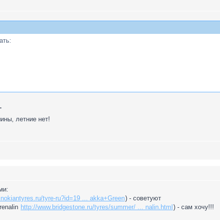
ать:
Т
ины, летние нет!
ми:
.nokiantyres.ru/tyre-ru?id=19 ... akka+Green
) - советуют
renalin
http://www.bridgestone.ru/tyres/summer/ ... nalin.html
) - сам хочу!!!