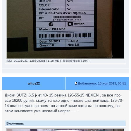
IMG_20131031_125805.jpg [ 1.18 МБ | Просмотров: 8164 ]
witus22
Добавлено:
10 ноя 2013, 00:51
Диски BUTZI 6,5 j- et 40- 15 резина 195-55-15 NEXEN , за все про
все 19200 рупий. скажу только одно - после штатной камы 175-70-
14 полное гуано во всем, на лысой каме зажигал по всякому, на
этом комплекте уже нехилый напряг........
Вложения: