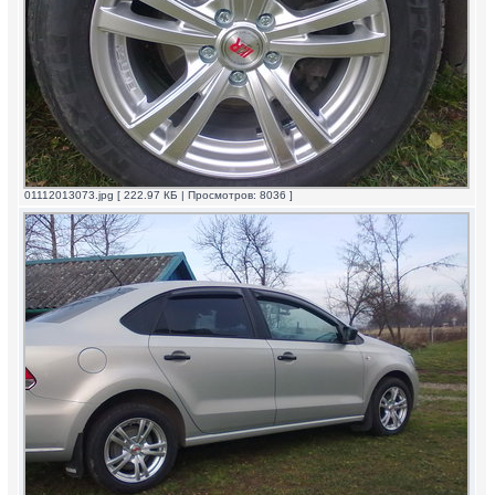
01112013073.jpg [ 222.97 КБ | Просмотров: 8036 ]