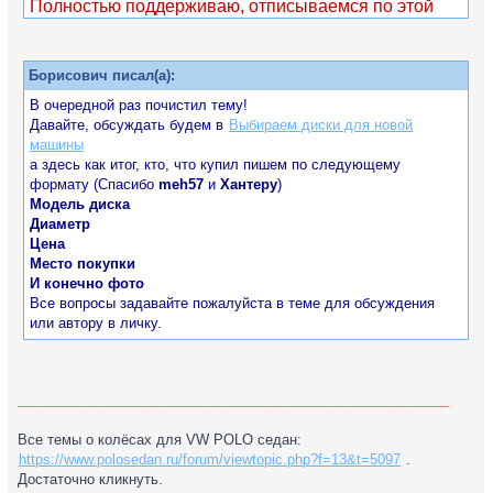
Полностью поддерживаю, отписываемся по этой
схеме, все остальное в личку или в профильную
тему:
https://www.polosedan.ru/forum/viewtopic ... 34&start=0
Борисович писал(а):
В очередной раз почистил тему!
Давайте, обсуждать будем в
Выбираем диски для новой
машины
а здесь как итог, кто, что купил пишем по следующему
формату (Спасибо
meh57
и
Хантеру
)
Модель диска
Диаметр
Цена
Место покупки
И конечно фото
Все вопросы задавайте пожалуйста в теме для обсуждения
или автору в личку.
________________________________________________________
Все темы о колёсах для VW POLO седан:
https://www.polosedan.ru/forum/viewtopic.php?f=13&t=5097
.
Достаточно кликнуть.