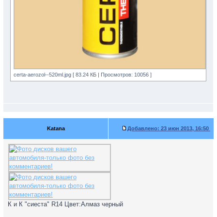
certa-aerozol--520ml.jpg [ 83.24 КБ | Просмотров: 10056 ]
Katana
Добавлено:
23 июн 2013, 16:50
К и К "сиеста" R14 Цвет:Алмаз черный