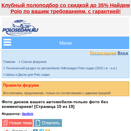
Клубный полоподбор со скидкой до 35% Найдем
Polo по вашим требованиям, с гарантией!
Меню
Регистрация
Вход
Главная
» Список форумов
» Технический раздел по автомобилю Volkswagen Polo седан (2010 г.в - н.в.)
» Шины и Диски для Polo седан
Правила форума
Вся реклама, предложение, только по согласованию с администрацией!
Фото дисков вашего автомобиля-только фото без
комментариев! [Страница
15
из
19
]
Модератор:
Vasilich