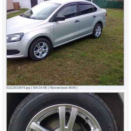
01112013074.jpg [ 300.16 КБ | Просмотров: 8036 ]