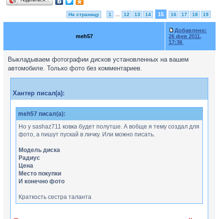
Поделиться…
15
На страницу
1
...
12
13
14
16
17
18
19
Добавлено:
meh57
26 фев 2011,
17:36
Выкладываем фотографии дисков установленных на вашем
автомобиле. Только фото без комментариев.
Хантер писал(а):
meh57 писал(а):
Но у sashaz711 ковка будет полутше. А вобще я тему создал для
фото, а пишут пускай в личку. Или можно писать.
Модель диска
Радиус
Цена
Место покупки
И конечно фото
Краткость сестра таланта