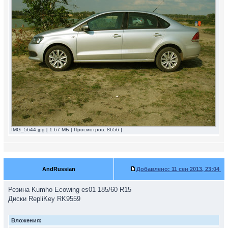
IMG_5644.jpg [ 1.67 МБ | Просмотров: 8656 ]
AndRussian
Добавлено:
11 сен 2013, 23:04
Резина Kumho Ecowing es01 185/60 R15
Диски RepliKey RK9559
Вложения: