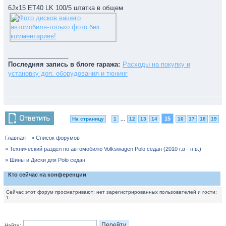
6Jх15 ЕТ40 LK 100/5 штатка в общем
_________________
Последняя запись в блоге гаража:
Расходы на покупку и
установку доп. оборудования и тюнинг
15
На страницу
1
...
12
13
14
16
17
18
19
Главная
» Список форумов
» Технический раздел по автомобилю Volkswagen Polo седан (2010 г.в - н.в.)
» Шины и Диски для Polo седан
Кто сейчас на конференции
Сейчас этот форум просматривают: нет зарегистрированных пользователей и гости:
1
Найти: