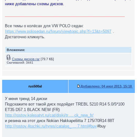
ниже добавлены схемы дисков.
________________________________________________________
Все темы о колёсах для VW POLO седан:
https://www.polosedan.ru/forum/viewtopic.php?f=13&t=5097
.
Достаточно кликнуть.
Вложения:
Схемы дисков.rar
[79.7 КБ]
Скачиваний: 3441
rus500al
Добавлено:
04 июл 2013, 15:18
У меня тренд 14 диски
Подскажите вот такой диск подойдет TREBL 5210 R14 5.0/5*100
ЕТ35 D57.1 BLACK NEW (FR)
http://rostov.kolesatyt.ru/cat/diski/tr ... ck_new_fr/
и резина на этот диск Nokian Hakkapeliitta 7 175/70R14 88T
http://rostov.4tochki.ru/tyres/catalog_ ... 7.html#buy
#buy