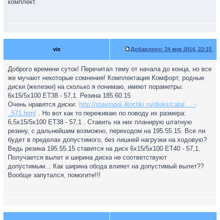
комплект.
vix
Добавлено:
24 янв 2014, 22:15
Доброго времени суток! Перечитал тему от начала до конца, но все
же мучают некоторые сомнения! Комплектация Комфорт, родные
диски (железки) на сколько я понимаю, имеют пораметры:
6x15/5x100 ET38 - 57,1. Резина 185.60.15
Очень нравятся диски:
http://stavropol.4tochki.ru/disks/catal ... -
_571.html
. Но вот как то переживаю по поводу их размера:
6,5x15/5x100 ET38 - 57,1 . Ставить на них планирую штатную
резину, с дальнейшим возможно, переходом на 195.55.15. Все ли
будет в пределах допустимого, без лишней нагрузки на ходовую?
Ведь резина 195.55.15 ставится на диск 6x15/5x100 ET40 - 57,1.
Получается вылет и ширина диска не соответствуют
допустимым... Как ширина обода влияет на допустимый вылет??
Вообще запутался, помогите!!!