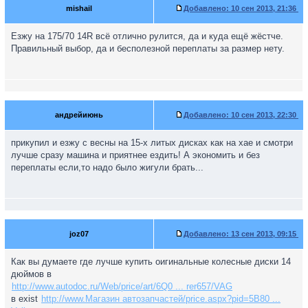
mishail
Добавлено:
10 сен 2013, 21:36
Езжу на 175/70 14R всё отлично рулится, да и куда ещё жёстче.
Правильный выбор, да и бесполезной переплаты за размер нету.
андрейиюнь
Добавлено:
10 сен 2013, 22:30
прикупил и езжу с весны на 15-х литых дисках как на хае и смотри
лучше сразу машина и приятнее ездить! А экономить и без
переплаты если,то надо было жигули брать...
joz07
Добавлено:
13 сен 2013, 09:15
Как вы думаете где лучше купить оигинальные колесные диски 14
дюймов в
http://www.autodoc.ru/Web/price/art/6Q0 ... rer657/VAG
в exist
http://www.Магазин автозапчастей/price.aspx?pid=5B80 ...