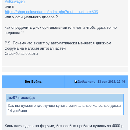
Volkswagen
или в
https://shop.polosedan.ru/index.php?rout ... uct_id=503
или у официального дилера ?
как определить диск оригинальный или нет и чтобы диск точно
подошел ?
P.S. Почему -то экзист.ру автоматически меняется движком
форума на магазин автозапчастей
Спасибо за советы
Бог Войны
Добавлено:
13 сен 2013, 12:46
joz07 писал(а):
Как вы думаете где лучше купить оигинальные колесные диски
14 дюймов
Кинь клич здесь на форуме, без особых проблем купишь за 4000 р