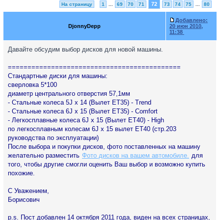
72
На страницу
1
...
69
70
71
73
74
75
...
80
Добавлено:
DjonnyDepp
20 июн 2010,
11:38
Давайте обсудим выбор дисков для новой машины.
============================================
Стандартные диски для машины:
сверловка 5*100
диаметр центрального отверстия 57,1мм
- Стальные колеса 5J x 14 (Вылет ЕТ35) - Trend
- Стальные колеса 6J x 15 (Вылет ЕТ35) - Comfort
- Легкосплавные колеса 6J x 15 (Вылет ЕТ40) - High
по легкосплавным колесам 6J x 15 вылет ЕТ40 (стр.203
руководства по эксплуатации)
После выбора и покупки дисков, фото поставленных на машину
желательно разместить
Фото дисков на вашем автомобиле.
для
того, чтобы другие смогли оценить Ваш выбор и возможно купить
похожие.
С Уважением,
Борисович
p.s. Пост добавлен 14 октября 2011 года, виден на всех страницах,