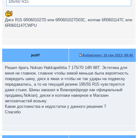
185/60 R15
Диск R15 6R0601027D или 6R0601027D03C, колпак 6R0601147C или
6R0601147CWPU
joz07
Добавлено:
10 сен 2013, 09:49
Решил брать Nokian Hakkapeliitta 7 175/70 14R 88T. Эстетика для
меня не главное, главное чтобы зимой меньше была вероятность
повредить шину, диск в ямах и чтобы не так удары на подвеску
передавались, а то на текущей резине 195/55 R15 чувствуются
даже стыки. Шины заказал в Вианоре(вроде как официальный
продавец Nokian), диски и колпаки наверное в Магазин
автозапчастей возьму.
Какие достоинства и недостатки у данного решения ?
Спасибо