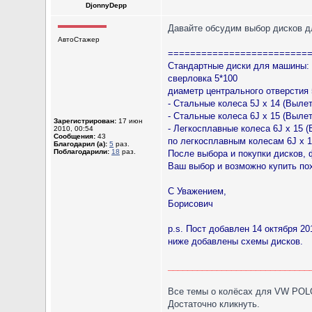
DjonnyDepp
Давайте обсудим выбор дисков д
АвтоСтажер
=========================
Стандартные диски для машины:
сверловка 5*100
диаметр центрального отверстия
- Стальные колеса 5J x 14 (Вылет
- Стальные колеса 6J x 15 (Вылет
Зарегистрирован:
17 июн
- Легкосплавные колеса 6J x 15 (
2010, 00:54
Сообщения:
43
по легкосплавным колесам 6J x 1
Благодарил (а):
5
раз.
Поблагодарили:
18
раз.
После выбора и покупки дисков,
Ваш выбор и возможно купить по
С Уважением,
Борисович
p.s. Пост добавлен 14 октября 20
ниже добавлены схемы дисков.
_____________________________
Все темы о колёсах для VW POL
Достаточно кликнуть.