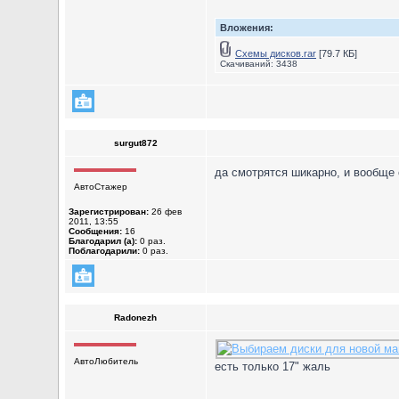
Вложения:
Схемы дисков.rar
[79.7 КБ]
Скачиваний: 3438
surgut872
да смотрятся шикарно, и вообще 
АвтоСтажер
Зарегистрирован:
26 фев
2011, 13:55
Сообщения:
16
Благодарил (а):
0 раз.
Поблагодарили:
0 раз.
Radonezh
АвтоЛюбитель
есть только 17" жаль