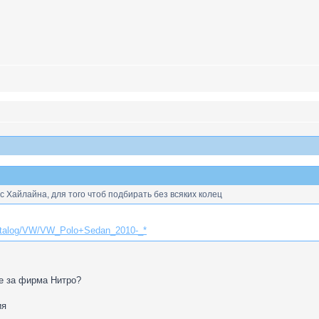
 Хайлайна, для того чтоб подбирать без всяких колец
_catalog/VW/VW_Polo+Sedan_2010-_*
е за фирма Нитро?
ия