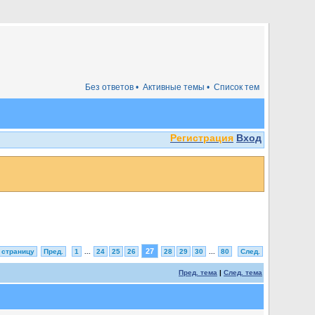
Без ответов •
Активные темы •
Список тем
Регистрация
Вход
27
 страницу
Пред.
1
...
24
25
26
28
29
30
...
80
След.
Пред. тема
|
След. тема