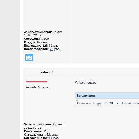
Зарегистрирован:
26 авг
2010, 22:37
Сообщения:
106
Откуда:
Москва.
Благодарил (а):
17
раз.
Поблагодарили:
73
раз.
valek885
А как такие
АвтоЛюбитель
Вложения:
Alutec-Poison.jpg [ 35.28 КБ | Просмотров
Зарегистрирован:
15 янв
2011, 02:03
Сообщения:
113
Откуда:
Анапа-Москва
Благодарил (а):
14
раз.