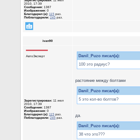
Зарегистрирован:
11 июл
2010, 17:39
Сообщения:
1387
Изображения:
0
Благодарил (а):
115
раз.
Поблагодарили:
245
раз.
ivan90
Danil_Puzo писал(а):
АвтоЭксперт
100 это радиус?
растояние между болтами
Danil_Puzo писал(а):
5 это кол-во болтов?
Зарегистрирован:
11 июл
2010, 17:39
Сообщения:
1387
Изображения:
0
Благодарил (а):
115
раз.
да.
Поблагодарили:
245
раз.
Danil_Puzo писал(а):
38 что это???