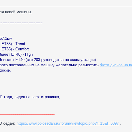
ля новой машины.
===================
 57,1мм
 ЕТ35) - Trend
 ЕТ35) - Comfort
Вылет ЕТ40) - High
5 вылет ЕТ40 (стр.203 руководства по эксплуатации)
 фото поставленных на машину желательно разместить
Фото дисков на 
хожие.
11 года, виден на всех страницах,
___________________________
O седан:
https://www.polosedan.ru/forum/viewtopic.php?f=13&t=5097
.