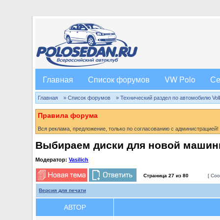
Главная
Список форумов
VW Polo
Се
Главная
» Список форумов
» Технический раздел по автомобилю Volks
Правила форума
Вся реклама, предложение, только по согласованию с администрацией!
Выбираем диски для новой машины
Модератор:
Vasilich
Страница
27
из
80
[ Соо
Версия для печати
АВТОР