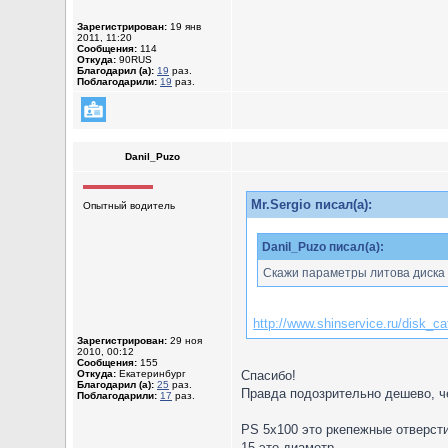
Зарегистрирован:
19 янв
2011, 11:20
Сообщения:
114
Откуда:
90RUS
Благодарил (а):
19
раз.
Поблагодарили:
19
раз.
Danil_Puzo
Mr.Sergio писал(а):
Опытный водитель
Danil_Puzo писал(а):
Скажи параметры литова диска с
http://www.shinservice.ru/disk
Зарегистрирован:
29 ноя
2010, 00:12
Сообщения:
155
Откуда:
Екатеринбург
Спасибо!
Благодарил (а):
25
раз.
Правда подозрительно дешево, ч
Поблагодарили:
17
раз.
PS 5x100 это ркепежные отверст
15 это диаметр