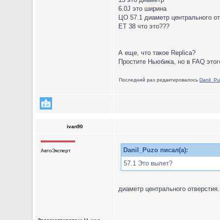
6.0J это ширина
ЦО 57.1 диаметр центрального от
ET 38 что это???
А еще, что такое Replica?
Простите Ньюбика, но в FAQ этог
Последний раз редактировалось
Danil_P
ivan90
Danil_Puzo писал(а):
АвтоЭксперт
57.1 Это вылет?
диаметр центрального отверстия.