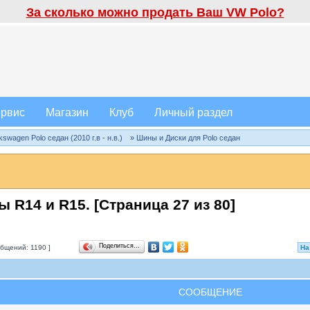
За сколько можно продать Ваш VW Polo?
рвис
Магазин
Клуб
Личный раздел
wagen Polo седан (2010 г.в - н.в.)
» Шины и Диски для Polo седан
 R14 и R15. [Страница
27
из
80
]
Поделиться…
бщений: 1190 ]
На
СООБЩЕНИЕ