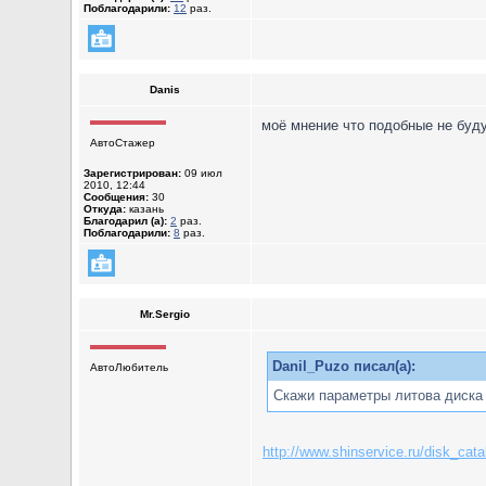
Поблагодарили:
12
раз.
Danis
моё мнение что подобные не буду
АвтоСтажер
Зарегистрирован:
09 июл
2010, 12:44
Сообщения:
30
Откуда:
казань
Благодарил (а):
2
раз.
Поблагодарили:
8
раз.
Mr.Sergio
Danil_Puzo писал(а):
АвтоЛюбитель
Скажи параметры литова диска 
http://www.shinservice.ru/disk_c