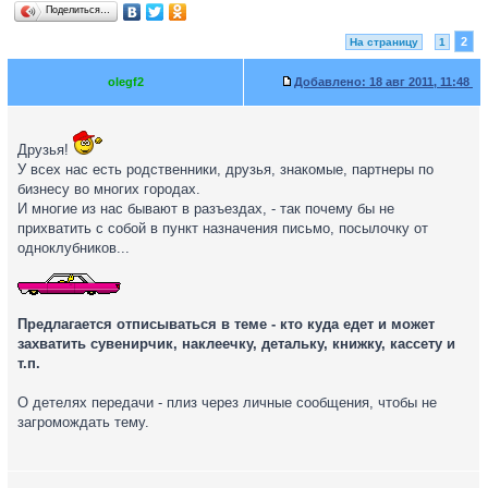
Поделиться…
2
На страницу
1
olegf2
Добавлено:
18 авг 2011, 11:48
Друзья!
У всех нас есть родственники, друзья, знакомые, партнеры по
бизнесу во многих городах.
И многие из нас бывают в разъездах, - так почему бы не
прихватить с собой в пункт назначения письмо, посылочку от
одноклубников...
Предлагается отписываться в теме - кто куда едет и может
захватить сувенирчик, наклеечку, детальку, книжку, кассету и
т.п.
О детелях передачи - плиз через личные сообщения, чтобы не
загромождать тему.