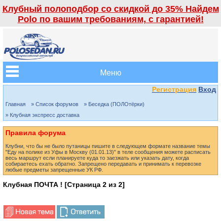
Клубный полоподбор со скидкой до 35% Найдем
Polo по вашим требованиям, с гарантией!
Меню
Регистрация
Вход
Главная
» Список форумов
» Беседка (ПОЛОтёрки)
» Клубная экспресс доставка
Правила форума
Клубни, что бы не было путаницы пишите в следующем формате название темы
"Еду на полике из Уфы в Москву (01.01.13)" в теле сообщения можете расписать
весь маршрут если планируете куда то заезжать или указать дату, когда
собираетесь ехать обратно. Запрещено передавать и принимать к перевозке
любые предметы запрещенные УК РФ.
Клубная ПОЧТА ! [Страница
2
из
2
]