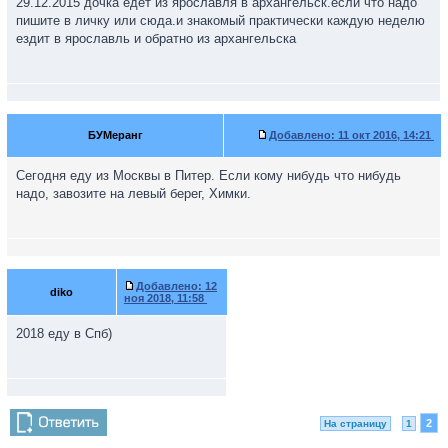
29.12.2015 дочка едет из ярославля в архангельск.если что надо
пишите в личку или сюда.и знакомый практически каждую неделю
ездит в ярославль и обратно из архангельска
БУМеранг
Добавлено:
11 окт 2016, 14:21
Сегодня еду из Москвы в Питер. Если кому нибудь что нибудь
надо, завозите на левый берег, Химки.
Добавлено:
12
diko
ноя 2018, 11:58
2018 еду в Спб)
2
На страницу
1