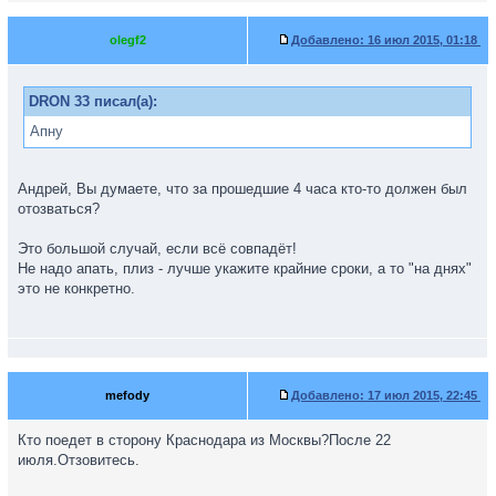
olegf2
Добавлено:
16 июл 2015, 01:18
DRON 33 писал(а):
Апну
Андрей, Вы думаете, что за прошедшие 4 часа кто-то должен был
отозваться?
Это большой случай, если всё совпадёт!
Не надо апать, плиз - лучше укажите крайние сроки, а то "на днях"
это не конкретно.
mefody
Добавлено:
17 июл 2015, 22:45
Кто поедет в сторону Краснодара из Москвы?После 22
июля.Отзовитесь.