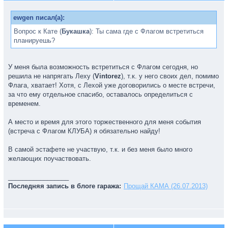
ewgen писал(а):
Вопрос к Кате (
Букашка
): Ты сама где с Флагом встретиться
планируешь?
У меня была возможность встретиться с Флагом сегодня, но
решила не напрягать Леху (
Vintorez
), т.к. у него своих дел, помимо
Флага, хватает! Хотя, с Лехой уже договорились о месте встречи,
за что ему отдельное спасибо, оставалось определиться с
временем.
А место и время для этого торжественного для меня события
(встреча с Флагом КЛУБА) я обязательно найду!
В самой эстафете не участвую, т.к. и без меня было много
желающих поучаствовать.
_________________
Последняя запись в блоге гаража:
Прощай КАМА (26.07.2013)