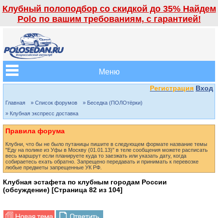
Клубный полоподбор со скидкой до 35% Найдем
Polo по вашим требованиям, с гарантией!
Меню
Регистрация
Вход
Главная
» Список форумов
» Беседка (ПОЛОтёрки)
» Клубная экспресс доставка
Правила форума
Клубни, что бы не было путаницы пишите в следующем формате название темы
"Еду на полике из Уфы в Москву (01.01.13)" в теле сообщения можете расписать
весь маршрут если планируете куда то заезжать или указать дату, когда
собираетесь ехать обратно. Запрещено передавать и принимать к перевозке
любые предметы запрещенные УК РФ.
Клубная эстафета по клубным городам России
(обсуждение) [Страница
82
из
104
]