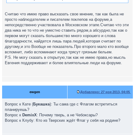
Считаю что имею право высказать свое мнение, так как была не
просто наблюдателем и писателем поклепов на форуме,а
непосредственно участвовала в Московском этапе.Считаю что эти
два ника не то что не уместно ставить рядом,а абсурдно,так как о
первом могут сказать большинство много хорошего и слова
благодарности, найдется лишь пара людей,которая считает по
другому,и это Вообще не показатель.Про второго мало кто вообще
вспомнит, либо вспоминают когда трясут грязным бельем.
P.S. Не могу сказать в открытую,так как не имею права,но мысль
Евгения поддерживают и более влиятельные люди на форуме.
ewgen
Добавлено:
27 ноя 2013, 04:05
Вопрос к Кате (
Букашка
): Ты сама где с Флагом встретиться
планируешь?
Вопрос к
DemixX
: Почему тверь, а не Чебоксары?
Вопрос к Клубу: Кто из Тверских ждёт Флаг у себя на родине?