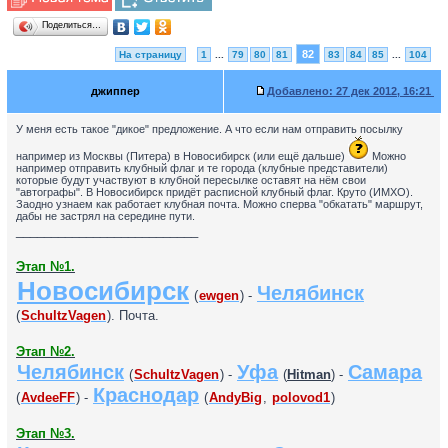
Поделиться…
82
На страницу
1
...
79
80
81
83
84
85
...
104
джиппер
Добавлено:
27 дек 2012, 16:21
У меня есть такое "дикое" предложение. А что если нам отправить посылку
например из Москвы (Питера) в Новосибирск (или ещё дальше)
Можно
например отправить клубный флаг и те города (клубные представители)
которые будут участвуют в клубной пересылке оставят на нём свои
"автографы". В Новосибирск придёт расписной клубный флаг. Круто (ИМХО).
Заодно узнаем как работает клубная почта. Можно сперва "обкатать" маршрут,
дабы не застрял на середине пути.
__________________________
Этап №1.
Новосибирск
Челябинск
(
ewgen
) -
(
SchultzVagen
). Почта.
Этап №2.
Челябинск
Уфа
Самара
(
SchultzVagen
) -
(
Hitman
) -
Краснодар
(
AvdeeFF
) -
(
AndyBig
,
polovod1
)
Этап №3.