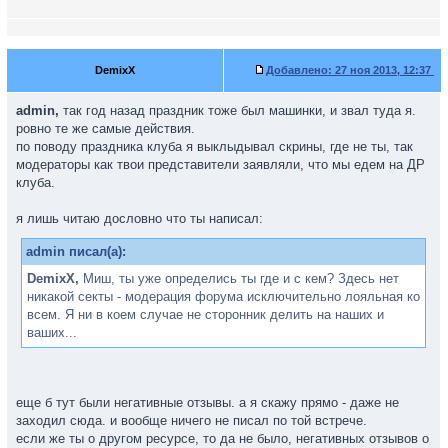
DemixX
Добавлено:
27 ноя 2013, 12:37
admin,
так год назад праздник тоже был машинки, и звал туда я.
ровно те же самые действия.
по поводу праздника клуба я выклыдывал скрины, где не ты, так
модераторы как твои представители заявляли, что мы едем на ДР
клуба.
я лишь читаю дословно что ты написал:
admin писал(а):
DemixX,
Миш, ты уже определись ты где и с кем? Здесь нет
никакой секты - модерация форума исключительно лояльная ко
всем. Я ни в коем случае не сторонник делить на наших и
ваших...
еще б тут были негативные отзывы. а я скажу прямо - даже не
заходил сюда. и вообще ничего не писал по той встрече.
если же ты о другом ресурсе, то да не было, негативных отзывов о