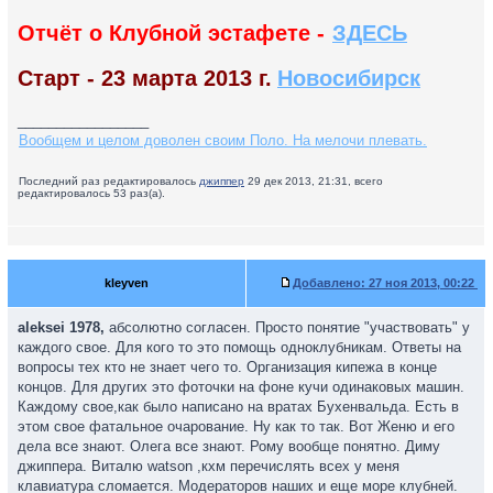
Отчёт о Клубной эстафете -
ЗДЕСЬ
Старт - 23 марта 2013 г.
Новосибирск
_________________
Вообщем и целом доволен своим Поло. На мелочи плевать.
Последний раз редактировалось
джиппер
29 дек 2013, 21:31, всего
редактировалось 53 раз(а).
kleyven
Добавлено:
27 ноя 2013, 00:22
aleksei 1978,
абсолютно согласен. Просто понятие "участвовать" у
каждого свое. Для кого то это помощь одноклубникам. Ответы на
вопросы тех кто не знает чего то. Организация кипежа в конце
концов. Для других это фоточки на фоне кучи одинаковых машин.
Каждому свое,как было написано на вратах Бухенвальда. Есть в
этом свое фатальное очарование. Ну как то так. Вот Женю и его
дела все знают. Олега все знают. Рому вообще понятно. Диму
джиппера. Виталю watson ,кхм перечислять всех у меня
клавиатура сломается. Модераторов наших и еще море клубней.