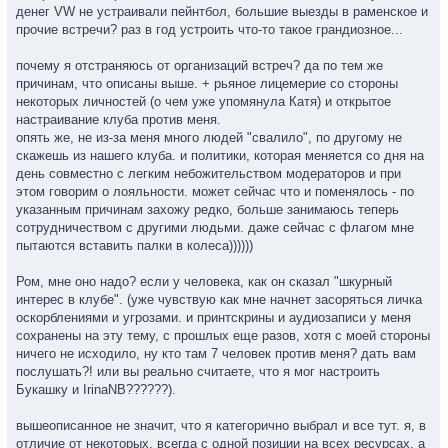
денег VW не устраивали пейнтбол, большие выезды в раменское и
прочие встречи? раз в год устроить что-то такое грандиозное...
почему я отстраняюсь от организаций встреч? да по тем же
причинам, что описаны выше. + рьяное лицемерие со стороны
некоторых личностей (о чем уже упомянула Катя) и открытое
настраивание клуба против меня.
опять же, не из-за меня много людей "свалило", по другому не
скажешь из нашего клуба. и политики, которая меняется со дня на
день совместно с легким небожительством модераторов и при
этом говорим о лояльности. может сейчас что и поменялось - по
указанным причинам захожу редко, больше занимаюсь теперь
сотрудничеством с другими людьми. даже сейчас с флагом мне
пытаются вставить палки в колеса))))))
Ром, мне оно надо? если у человека, как он сказал "шкурный
интерес в клубе". (уже чувствую как мне начнет засоряться личка
оскорблениями и угрозами. и принтскрины и аудиозаписи у меня
сохранены на эту тему, с прошлых еще разов, хотя с моей стороны
ничего не исходило, ну кто там 7 человек против меня? дать вам
послушать?! или вы реально считаете, что я мог настроить
Букашку и IrinaNB??????).
вышеописанное не значит, что я категорично выбрал и все тут. я, в
отличие от некоторых, всегда с одной позиции на всех ресурсах, а