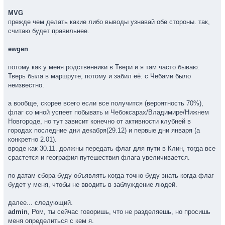
MVG
прежде чем делать какие либо выводы узнавай обе стороны. так,
считаю будет правильнее.
ewgen
потому как у меня родственники в Твери и я там часто бываю.
Тверь была в маршруте, потому и забил её. с Чебами было
неизвестно.
а вообще, скорее всего если все получится (вероятность 70%),
флаг со мной успеет побывать и Чебоксарах/Владимире/Нижнем
Новгороде, но тут зависит конечно от активности клубней в
городах последние дни декабря(29.12) и первые дни января (а
конкретно 2.01).
вроде как 30.11. должны передать флаг для пути в Клин, тогда все
срастется и география путешествия флага увеличивается.
по датам сбора буду объявлять когда точно буду знать когда флаг
будет у меня, чтобы не вводить в заблуждение людей.
далее... следующий.
admin
, Ром, ты сейчас говоришь, что не разделяешь, но просишь
меня определиться с кем я.