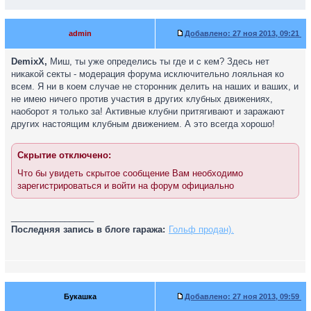
admin
Добавлено:
27 ноя 2013, 09:21
DemixX,
Миш, ты уже определись ты где и с кем? Здесь нет
никакой секты - модерация форума исключительно лояльная ко
всем. Я ни в коем случае не сторонник делить на наших и ваших, и
не имею ничего против участия в других клубных движениях,
наоборот я только за! Активные клубни притягивают и заражают
других настоящим клубным движением. А это всегда хорошо!
Скрытие отключено:
Что бы увидеть скрытое сообщение Вам необходимо
зарегистрироваться и войти на форум официально
_________________
Последняя запись в блоге гаража:
Гольф продан).
Букашка
Добавлено:
27 ноя 2013, 09:59