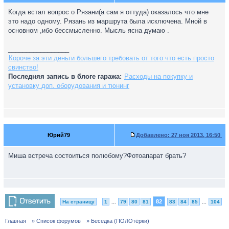
Когда встал вопрос о Рязани(а сам я оттуда) оказалось что мне
это надо одному. Рязань из маршрута была исключена. Мной в
основном ,ибо бессмысленно. Мысль ясна думаю .
_________________
Короче за эти деньги большего требовать от того что есть просто
свинство!
Последняя запись в блоге гаража:
Расходы на покупку и
установку доп. оборудования и тюнинг
Юрий79
Добавлено:
27 ноя 2013, 16:50
Миша встреча состоиться полюбому?Фотоапарат брать?
82
На страницу
1
...
79
80
81
83
84
85
...
104
Главная
» Список форумов
» Беседка (ПОЛОтёрки)