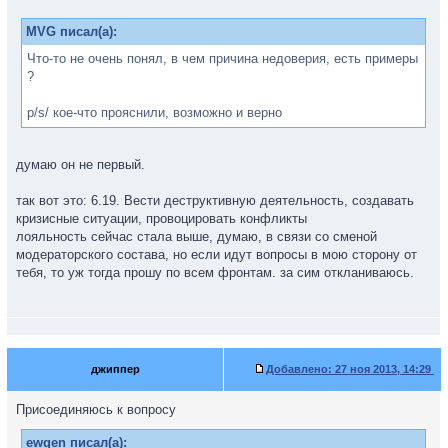
MVG писал(а):
Что-то не очень понял, в чем причина недоверия, есть примеры
?
p/s/ кое-что прояснили, возможно и верно
думаю он не первый.
так вот это: 6.19. Вести деструктивную деятельность, создавать
кризисные ситуации, провоцировать конфликты
лояльность сейчас стала выше, думаю, в связи со сменой
модераторского состава, но если идут вопросы в мою сторону от
тебя, то уж тогда прошу по всем фронтам. за сим откланиваюсь.
джиппер
Добавлено:
27 ноя 2013, 14:29
Присоединяюсь к вопросу
ewgen писал(а):