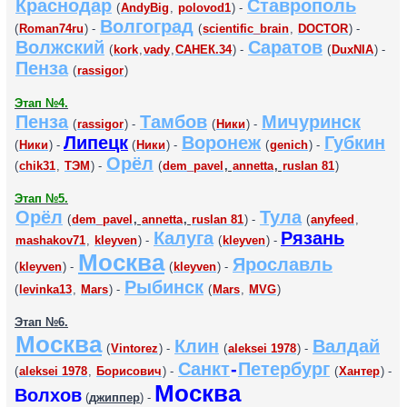
Краснодар
Ставрополь
(
AndyBig
,
polovod1
) -
Волгоград
(
Roman74ru
) -
(
scientific_brain
,
DOCTOR
) -
Волжский
Саратов
(
kork
,
vady
,
САНЕК.34
) -
(
DuxNIA
) -
Пенза
(
rassigor
)
Этап №4.
Пенза
Тамбов
Мичуринск
(
rassigor
) -
(
Ники
) -
Липецк
Воронеж
Губкин
(
Ники
) -
(
Ники
) -
(
genich
) -
Орёл
(
chik31
,
ТЭМ
) -
(
dem_pavel
,
annetta
,
ruslan 81
)
Этап №5.
Орёл
Тула
(
dem_pavel
,
annetta
,
ruslan 81
) -
(
anyfeed
,
Калуга
Рязань
mashakov71
,
kleyven
) -
(
kleyven
) -
Москва
Ярославль
(
kleyven
) -
(
kleyven
) -
Рыбинск
(
levinka13
,
Mars
) -
(
Mars
,
MVG
)
Этап №6.
Москва
Клин
Валдай
(
Vintorez
) -
(
aleksei 1978
) -
Санкт
-
Петербург
(
aleksei 1978
,
Борисович
) -
(
Хантер
) -
Москва
Волхов
(
джиппер
) -