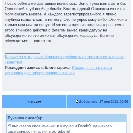
Новые ребята мегаактивные появились. Вон с Тулы взять хотя бы.
Орловский клуб вообще бомба. Волгоградский.О каждом из них я
могу сказать многое. А каждого зарегистрированного я лично
клубнем назвать как то не могу. Это не упрек кому либо. Это мои и
только мои мысли вслух. И уж если один из организаторов всего
этого эпичного действа с флагом вынес кандидатуру на
обсуждение,то это имхо как обсуждение маршрута. Должно
обсуждаться.... как то так.
_________________
Короче за эти деньги большего требовать от того что есть просто
свинство!
Последняя запись в блоге гаража:
Расходы на покупку и
установку доп. оборудования и тюнинг
marusay
Добавлено:
27 ноя 2013, 00:58
Букашка писал(а):
Я высказала свое мнение: и kleyven и DemixX одинаково
заслуживают участия в эстафете!