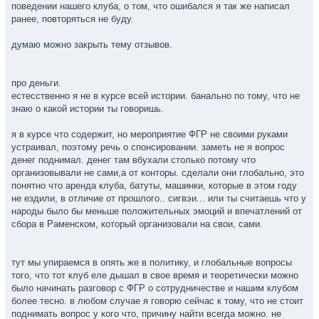
поведении нашего клуба, о том, что ошибался я так же написал
ранее, повторяться не буду.
думаю можно закрыть тему отзывов.
про деньги.
естесственно я не в курсе всей истории. банально по тому, что не
знаю о какой истории ты говоришь.
я в курсе что содержит, но мероприятие ФГР не своими руками
устраивал, поэтому речь о спонсировании. заметь не я вопрос
денег поднимал. денег там вбухали столько потому что
организовывали не сами,а от конторы. сделали они глобально, это
понятно что аренда клуба, батуты, машинки, которые в этом году
не ездили, в отличие от прошлого.. сигвэи... или ты считаешь что у
народы было бы меньше положительных эмоций и впечатлений от
сбора в Раменском, который организовали на свои, сами.
тут мы упираемся в опять же в политику, и глобальные вопросы
того, что тот клуб еле дышал в свое время и теоретически можно
было начинать разговор с ФГР о сотрудничестве и нашим клубом
более тесно. в любом случае я говорю сейчас к тому, что не стоит
поднимать вопрос у кого что, причину найти всегда можно. не