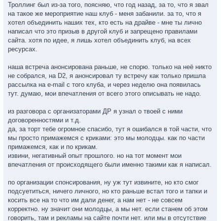
Троллинг был из-за того, поясняю, что год назад, за то, что я звал
на такое же мероприятие наш клуб - меня забанили. за то, что я
хотел объединить наших тех, кто есть на драйве - мне ты лично
написал что это призыв в другой клуб и запрещено правилами
сайта. хотя по идее, я лишь хотел объединить клуб, на всех
ресурсах.
наша встреча анонсирована раньше, не спорю. только на неё никто
не собрался, на D2, я анонсировал ту встречу как только пришла
рассылка на e-mail с того клуба, и через неделю она появилась
тут. думаю, мои впечатления от всего этого описывать не надо.
из разговора с организаторами ДР я узнал о твоей с ними
договоренностями и т.д.
да, за торт тебе огромное спасибо, тут я ошибался в той части, что
мы просто примажемся с криками: это мы молодцы. как по части
примажемся, как и по крикам.
извини, негативный опыт прошлого. но на тот момент мои
впечатления от происходящего были именно такими как я написал.
по организации спонсирования, ну уж тут извините, но кто смог
подсуетиться, ничего личного, но кто раньше встал того и тапки и
косить все на то что им дали денег, а нам нет - не совсем
корректно. ну значит они молодцы, а мы нет. если станем об этом
говорить, там и рекламы на сайте почти нет. или мы в отсутствие