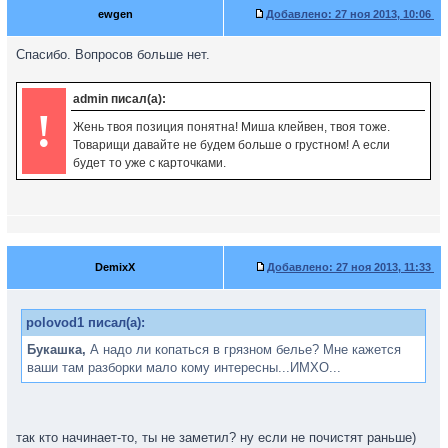
ewgen
Добавлено:
27 ноя 2013, 10:06
Спасибо. Вопросов больше нет.
admin писал(а):
!
Жень твоя позиция понятна! Миша клейвен, твоя тоже.
Товарищи давайте не будем больше о грустном! А если
будет то уже с карточками.
DemixX
Добавлено:
27 ноя 2013, 11:33
polovod1 писал(а):
Букашка,
А надо ли копаться в грязном белье? Мне кажется
ваши там разборки мало кому интересны...ИМХО...
так кто начинает-то, ты не заметил? ну если не почистят раньше)