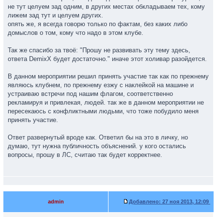
не тут целуем зад одним, в других местах обкладываем тех, кому
лижем зад тут и целуем других.
опять же, я всегда говорю только по фактам, без каких либо
домыслов о том, кому что надо в этом клубе.
Так же спасибо за твоё: "Прошу не развивать эту тему здесь,
ответа DemixX будет достаточно." иначе этот холивар разойдется.
В данном мероприятии решил принять участие так как по прежнему
являюсь клубнем, по прежнему езжу с наклейкой на машине и
устраиваю встречи под нашим флагом, соответственно
рекламируя и привлекая, людей. так же в данном мероприятии не
пересекаюсь с конфликтными людьми, что тоже побудило меня
принять участие.
Ответ развернутый вроде как. Ответил бы на это в личку, но
думаю, тут нужна публичность объяснений. у кого остались
вопросы, прошу в ЛС, считаю так будет корректнее.
admin
Добавлено:
27 ноя 2013, 12:09