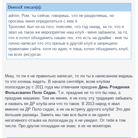
DemixX писал(а):
admin, Ром, ты сейчас говоришь, что не разделяешь, но
просишь меня определиться с кем я.
Троллинг был из-за того, поясняю, что год назад, за то, что я
звал на такое же мероприятие наш клуб - меня забанили. за то,
что я хотел объединить наших тех, кто есть на драйве - мне ты
лично написал что это призыв в другой клуб и запрещено
правилами сайта. хотя по идее, я лишь хотел объединить клуб,
на всех ресурсах.
Миш, то ли я не правильно написал, то ли ты в написанном видишь
то что хочешь видеть. В начале сентября, всем клубом
полоседан.ру с 2011 года мы отмечаем праздник
День Рождения
Фольксваген Поло Седан.
Т.е. праздник не то что бы наш, а
праздник машинки. Тем не менее, я не хочу эту традицию забывать
и назвать ее ДР клуба или что то такое. В 2013 народ я звал
именно на ДР Поло седан, а не на встречу другого клуба! Это две
большие разницы. Заметь мы там все были и ни одного
негативного отзыва на полоседан.ру я не увидел. От тебя в том
числе. Про другие площадки не знаю, я их не мониторю.