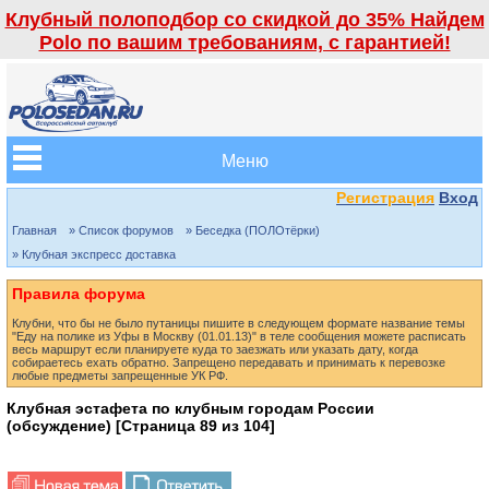
Клубный полоподбор со скидкой до 35% Найдем
Polo по вашим требованиям, с гарантией!
Меню
Регистрация
Вход
Главная
» Список форумов
» Беседка (ПОЛОтёрки)
» Клубная экспресс доставка
Правила форума
Клубни, что бы не было путаницы пишите в следующем формате название темы
"Еду на полике из Уфы в Москву (01.01.13)" в теле сообщения можете расписать
весь маршрут если планируете куда то заезжать или указать дату, когда
собираетесь ехать обратно. Запрещено передавать и принимать к перевозке
любые предметы запрещенные УК РФ.
Клубная эстафета по клубным городам России
(обсуждение) [Страница
89
из
104
]