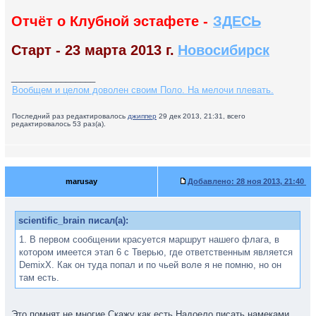
Отчёт о Клубной эстафете -
ЗДЕСЬ
Старт - 23 марта 2013 г.
Новосибирск
_________________
Вообщем и целом доволен своим Поло. На мелочи плевать.
Последний раз редактировалось
джиппер
29 дек 2013, 21:31, всего
редактировалось 53 раз(а).
marusay
Добавлено:
28 ноя 2013, 21:40
scientific_brain писал(а):
1. В первом сообщении красуется маршрут нашего флага, в
котором имеется этап 6 с Тверью, где ответственным является
DemixX. Как он туда попал и по чьей воле я не помню, но он
там есть.
Это помнят не многие.Скажу как есть,Надоело писать намеками