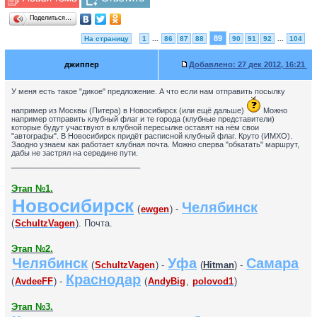
Поделиться…
89
На страницу
1
...
86
87
88
90
91
92
...
104
джиппер
Добавлено:
27 дек 2012, 16:21
У меня есть такое "дикое" предложение. А что если нам отправить посылку
например из Москвы (Питера) в Новосибирск (или ещё дальше)
Можно
например отправить клубный флаг и те города (клубные представители)
которые будут участвуют в клубной пересылке оставят на нём свои
"автографы". В Новосибирск придёт расписной клубный флаг. Круто (ИМХО).
Заодно узнаем как работает клубная почта. Можно сперва "обкатать" маршрут,
дабы не застрял на середине пути.
__________________________
Этап №1.
Новосибирск
Челябинск
(
ewgen
) -
(
SchultzVagen
). Почта.
Этап №2.
Челябинск
Уфа
Самара
(
SchultzVagen
) -
(
Hitman
) -
Краснодар
(
AvdeeFF
) -
(
AndyBig
,
polovod1
)
Этап №3.