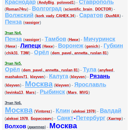
Краснодар
Ставрополь
(
AndyBig
,
polovod1
) -
Волгоград
(
Roman74ru
) -
(
scientific_brain
,
DOCTOR
) -
Волжский
Саратов
(
kork
,
vady
,
САНЕК.34
) -
(
DuxNIA
) -
Пенза
(
rassigor
)
Этап №4.
Пенза
Тамбов
Мичуринск
(
rassigor
) -
(
Ники
) -
Липецк
Воронеж
Губкин
(
Ники
) -
(
Ники
) -
(
genich
) -
Орёл
(
chik31
,
ТЭМ
) -
(
dem_pavel
,
annetta
,
ruslan 81
)
Этап №5.
Орёл
Тула
(
dem_pavel
,
annetta
,
ruslan 81
) -
(
anyfeed
,
Калуга
Рязань
mashakov71
,
kleyven
) -
(
kleyven
) -
Москва
Ярославль
(
kleyven
) -
(
kleyven
) -
Рыбинск
(
levinka13
,
Mars
) -
(
Mars
,
MVG
)
Этап №6.
Москва
Клин
Валдай
(
Vintorez
) -
(
aleksei 1978
) -
Санкт
-
Петербург
(
aleksei 1978
,
Борисович
) -
(
Хантер
) -
Москва
Волхов
(
джиппер
) -