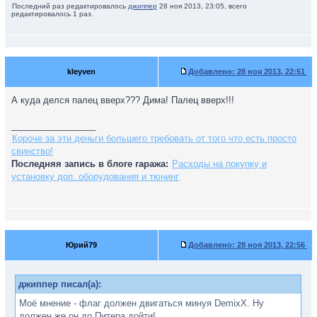
Последний раз редактировалось
джиппер
28 ноя 2013, 23:05, всего
редактировалось 1 раз.
kleyven
Добавлено:
28 ноя 2013, 22:51
А куда делся палец вверх??? Дима! Палец вверх!!!
_________________
Короче за эти деньги большего требовать от того что есть просто
свинство!
Последняя запись в блоге гаража:
Расходы на покупку и
установку доп. оборудования и тюнинг
Юрий79
Добавлено:
28 ноя 2013, 22:56
джиппер писал(а):
Моё мнение - флаг должен двигаться минуя DemixX. Ну
должен же он до Питера дойти!