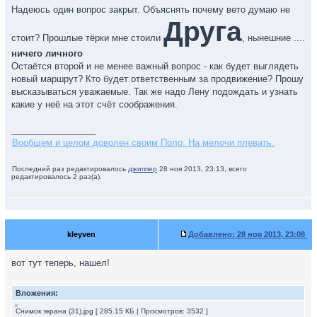
Надеюсь один вопрос закрыт. Объяснять почему вето думаю не
Друга
стоит? Прошлые тёрки мне стоили
, нынешние ....
ничего личного
Остаётся второй и не менее важный вопрос - как будет выглядеть
новый маршрут? Кто будет ответственным за продвижение? Прошу
высказываться уважаемые. Так же надо Лену подождать и узнать
какие у неё на этот счёт соображения.
_________________
Вообщем и целом доволен своим Поло. На мелочи плевать.
Последний раз редактировалось
джиппер
28 ноя 2013, 23:13, всего
редактировалось 2 раз(а).
kleyven
Добавлено:
28 ноя 2013, 23:08
вот тут теперь, нашел!
Вложения:
Снимок экрана (31).jpg [ 285.15 КБ | Просмотров: 3532 ]