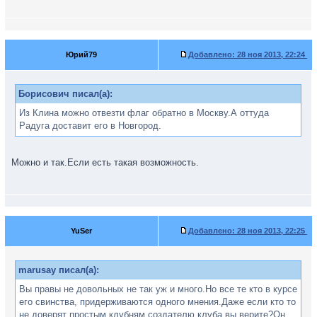
Юрий79
Добавлено:
28 ноя 2013, 22:24
Борисович писал(а):
Из Клина можно отвезти флаг обратно в Москву.А оттуда
Радуга доставит его в Новгород.
Можно и так.Если есть такая возможность.
YuSer
Добавлено:
28 ноя 2013, 22:25
marusay писал(а):
Вы правы не довольных не так уж и много.Но все те кто в курсе
его свинства, придерживаются одного мнения.Даже если кто то
не доверят простым клубням,создателю клуба вы верите?Он