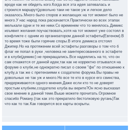
вроде как не обидеть кого.Когда вся эта идея затевалась и
строился маршрут(довольно таки не такое уж и легкое дело
оказалось.Много было споров и желающих на тот момент было не
много.У нас народ пока раскачается.Практически во всех этапах
мелькали одни и те же ники.Со временем что то менялось.Димикс
изъявил желания поучаствовать,хотя на тот момент уже состоял в
конфликте с одним из организатором данной эстафеты(Евгеном).В
то время тоже были горячие споры.В итоге демикса отстоял
Джипер.Но на протяжении всей эстафеты разговоры о том что б
флаг не попал в руки ,человека не заинтересованного в эстафете
и в клубе(демикс) не прекращались.Все надеялись на то, что он
сам откажется от данной идеи,так как не корректно отзывался на
форуме о клубе,не однократно писал о своем "фе" по отношению к
клубу,а так же с претензиями к создателю форума.Вы правы не
довольных не так уж и много.Но все те кто в курсе его свинства,
придерживаются одного мнения.Даже если кто то не доверят
простым клубням,создателю клуба вы верите?Он ясно высказал
свое мнение в данной теме.Выше можете прочитать.Огромное
спасибо Роману.(так как это прекратило бестолковую ругань)Так
что как то так.Как говорится все карты вскрыты.