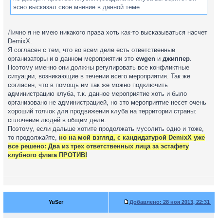
ясно высказал свое мнение в данной теме.
Лично я не имею никакого права хоть как-то высказываться насчет
DemixX.
Я согласен с тем, что во всем деле есть ответственные
организаторы и в данном мероприятии это
ewgen
и
джиппер
.
Поэтому именно они должны регулировать все конфликтные
ситуации, возникающие в течении всего мероприятия. Так же
согласен, что в помощь им так же можно подключить
администрацию клуба, т.к. данное мероприятие хоть и было
организовано не администрацией, но это мероприятие несет очень
хороший толчок для продвижения клуба на территории страны:
сплочение людей в общем деле.
Поэтому, если дальше хотите продолжать мусолить одно и тоже,
то продолжайте,
но на мой взгляд, с кандидатурой DemixX уже
все решено: Два из трех ответственных лица за эстафету
клубного флага ПРОТИВ!
YuSer
Добавлено:
28 ноя 2013, 22:31