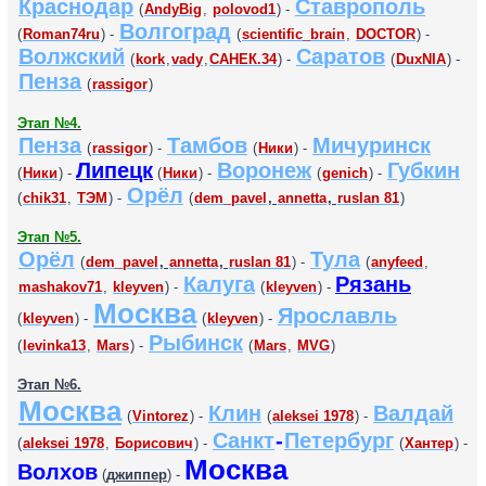
Краснодар
Ставрополь
(
AndyBig
,
polovod1
) -
Волгоград
(
Roman74ru
) -
(
scientific_brain
,
DOCTOR
) -
Волжский
Саратов
(
kork
,
vady
,
САНЕК.34
) -
(
DuxNIA
) -
Пенза
(
rassigor
)
Этап №4.
Пенза
Тамбов
Мичуринск
(
rassigor
) -
(
Ники
) -
Липецк
Воронеж
Губкин
(
Ники
) -
(
Ники
) -
(
genich
) -
Орёл
(
chik31
,
ТЭМ
) -
(
dem_pavel
,
annetta
,
ruslan 81
)
Этап №5.
Орёл
Тула
(
dem_pavel
,
annetta
,
ruslan 81
) -
(
anyfeed
,
Калуга
Рязань
mashakov71
,
kleyven
) -
(
kleyven
) -
Москва
Ярославль
(
kleyven
) -
(
kleyven
) -
Рыбинск
(
levinka13
,
Mars
) -
(
Mars
,
MVG
)
Этап №6.
Москва
Клин
Валдай
(
Vintorez
) -
(
aleksei 1978
) -
Санкт
-
Петербург
(
aleksei 1978
,
Борисович
) -
(
Хантер
) -
Москва
Волхов
(
джиппер
) -