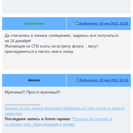
Борисович
Добавлено:
10 дек 2013, 22:29
Да списались в личных сообщениях, надеюсь все получиться.
на 14 декабря!
Желающие из СПб ехать на встречу флага
, могут
присоединиться и писать мне в личку.
kleyven
Добавлено:
10 дек 2013, 23:16
Мужчины!!! Просто мужчины!!!
_________________
Короче за эти деньги большего требовать от того что есть просто
свинство!
Последняя запись в блоге гаража:
Расходы на покупку и
установку доп. оборудования и тюнинг