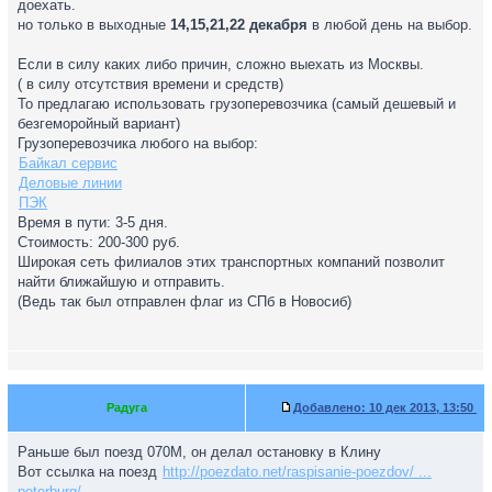
доехать.
но только в выходные
14,15,21,22 декабря
в любой день на выбор.
Если в силу каких либо причин, сложно выехать из Москвы.
( в силу отсутствия времени и средств)
То предлагаю использовать грузоперевозчика (самый дешевый и
безгеморойный вариант)
Грузоперевозчика любого на выбор:
Байкал сервис
Деловые линии
ПЭК
Время в пути: 3-5 дня.
Стоимость: 200-300 руб.
Широкая сеть филиалов этих транспортных компаний позволит
найти ближайшую и отправить.
(Ведь так был отправлен флаг из СПб в Новосиб)
Радуга
Добавлено:
10 дек 2013, 13:50
Раньше был поезд 070М, он делал остановку в Клину
Вот ссылка на поезд
http://poezdato.net/raspisanie-poezdov/ ...
peterburg/