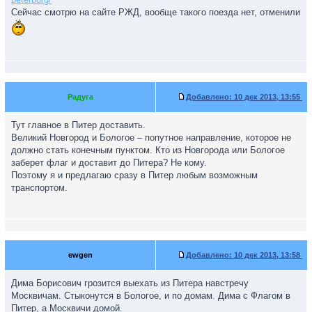
Сейчас смотрю на сайте РЖД, вообще такого поезда нет, отменили
Радуга
Добавлено:
10 дек 2013, 13:55
Тут главное в Питер доставить.
Великий Новгород и Бологое – попутное направление, которое не
должно стать конечным пунктом. Кто из Новгорода или Бологое
заберет флаг и доставит до Питера? Не кому.
Поэтому я и предлагаю сразу в Питер любым возможным
транспортом.
ewgen
Добавлено:
10 дек 2013, 13:58
Дима Борисович грозится выехать из Питера навстречу
Москвичам. Стыконутся в Бологое, и по домам. Дима с Флагом в
Питер, а Москвичи домой.