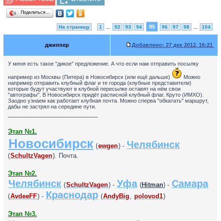
Поделиться…
95
На страницу
1
...
92
93
94
96
97
98
...
104
джиппер
Добавлено:
27 дек 2012, 16:21
У меня есть такое "дикое" предложение. А что если нам отправить посылку
например из Москвы (Питера) в Новосибирск (или ещё дальше)
Можно
например отправить клубный флаг и те города (клубные представители)
которые будут участвуют в клубной пересылке оставят на нём свои
"автографы". В Новосибирск придёт расписной клубный флаг. Круто (ИМХО).
Заодно узнаем как работает клубная почта. Можно сперва "обкатать" маршрут,
дабы не застрял на середине пути.
__________________________
Этап №1.
Новосибирск
Челябинск
(
ewgen
) -
(
SchultzVagen
). Почта.
Этап №2.
Челябинск
Уфа
Самара
(
SchultzVagen
) -
(
Hitman
) -
Краснодар
(
AvdeeFF
) -
(
AndyBig
,
polovod1
)
Этап №3.