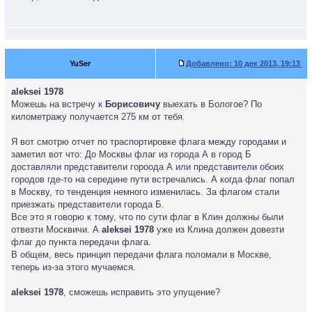
YuSer
Добавлено:
10 дек 2013, 19:13
aleksei 1978
Можешь на встречу к
Борисовичу
выехать в Бологое? По
километражу получается 275 км от тебя.
Я вот смотрю отчет по траспортировке флага между городами и
заметил вот что: До Москвы флаг из города А в город Б
доставляли представители гороода А или представители обоих
городов где-то на середине пути встречались. А когда флаг попал
в Москву, то тенденция немного изменилась. За флагом стали
приезжать представители города Б.
Все это я говорю к тому, что по сути флаг в Клин должны были
отвезти Москвичи. А
aleksei 1978
уже из Клина должен довезти
флаг до пункта передачи флага.
В общем, весь принцип передачи флага поломали в Москве,
теперь из-за этого мучаемся.
aleksei 1978
, сможешь исправить это упущение?