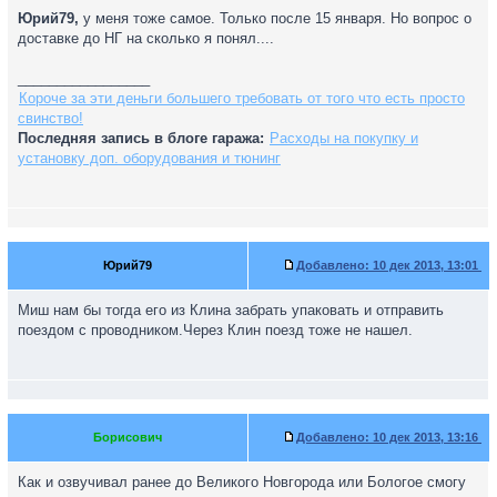
Юрий79,
у меня тоже самое. Только после 15 января. Но вопрос о
доставке до НГ на сколько я понял....
_________________
Короче за эти деньги большего требовать от того что есть просто
свинство!
Последняя запись в блоге гаража:
Расходы на покупку и
установку доп. оборудования и тюнинг
Юрий79
Добавлено:
10 дек 2013, 13:01
Миш нам бы тогда его из Клина забрать упаковать и отправить
поездом с проводником.Через Клин поезд тоже не нашел.
Борисович
Добавлено:
10 дек 2013, 13:16
Как и озвучивал ранее до Великого Новгорода или Бологое смогу