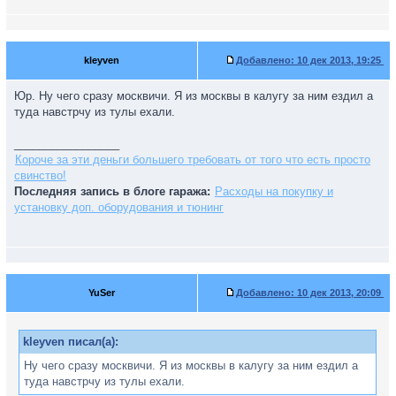
kleyven
Добавлено:
10 дек 2013, 19:25
Юр. Ну чего сразу москвичи. Я из москвы в калугу за ним ездил а
туда навстрчу из тулы ехали.
_________________
Короче за эти деньги большего требовать от того что есть просто
свинство!
Последняя запись в блоге гаража:
Расходы на покупку и
установку доп. оборудования и тюнинг
YuSer
Добавлено:
10 дек 2013, 20:09
kleyven писал(а):
Ну чего сразу москвичи. Я из москвы в калугу за ним ездил а
туда навстрчу из тулы ехали.