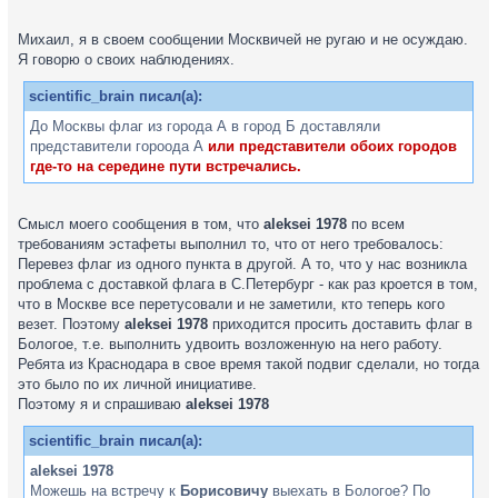
Михаил, я в своем сообщении Москвичей не ругаю и не осуждаю.
Я говорю о своих наблюдениях.
scientific_brain писал(а):
До Москвы флаг из города А в город Б доставляли
представители гороода А
или представители обоих городов
где-то на середине пути встречались.
Смысл моего сообщения в том, что
aleksei 1978
по всем
требованиям эстафеты выполнил то, что от него требовалось:
Перевез флаг из одного пункта в другой. А то, что у нас возникла
проблема с доставкой флага в С.Петербург - как раз кроется в том,
что в Москве все перетусовали и не заметили, кто теперь кого
везет. Поэтому
aleksei 1978
приходится просить доставить флаг в
Бологое, т.е. выполнить удвоить возложенную на него работу.
Ребята из Краснодара в свое время такой подвиг сделали, но тогда
это было по их личной инициативе.
Поэтому я и спрашиваю
aleksei 1978
scientific_brain писал(а):
aleksei 1978
Можешь на встречу к
Борисовичу
выехать в Бологое? По