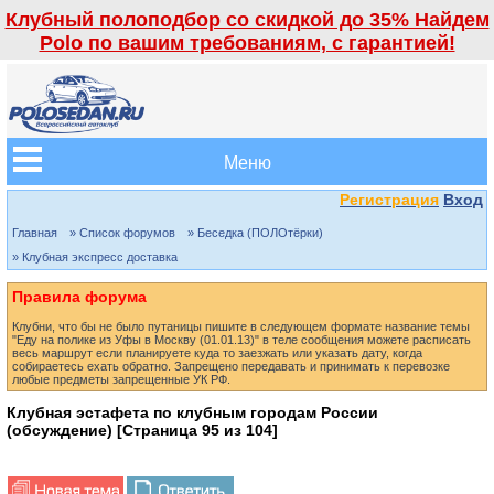
Клубный полоподбор со скидкой до 35% Найдем
Polo по вашим требованиям, с гарантией!
Меню
Регистрация
Вход
Главная
» Список форумов
» Беседка (ПОЛОтёрки)
» Клубная экспресс доставка
Правила форума
Клубни, что бы не было путаницы пишите в следующем формате название темы
"Еду на полике из Уфы в Москву (01.01.13)" в теле сообщения можете расписать
весь маршрут если планируете куда то заезжать или указать дату, когда
собираетесь ехать обратно. Запрещено передавать и принимать к перевозке
любые предметы запрещенные УК РФ.
Клубная эстафета по клубным городам России
(обсуждение) [Страница
95
из
104
]