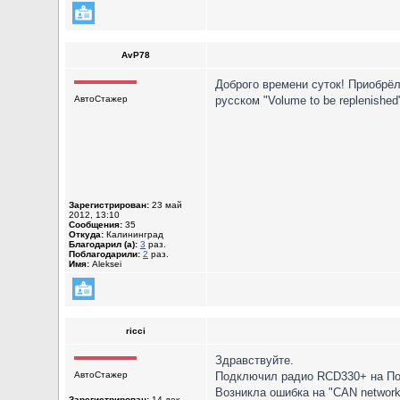
AvP78
Доброго времени суток! Приобрёл
АвтоСтажер
русском "Volume to be replenished
Зарегистрирован:
23 май
2012, 13:10
Сообщения:
35
Откуда:
Калининград
Благодарил (а):
3
раз.
Поблагодарили:
2
раз.
Имя:
Aleksei
ricci
Здравствуйте.
АвтоСтажер
Подключил радио RCD330+ на Пол
Возникла ошибка на "CAN network g
Зарегистрирован:
14 дек