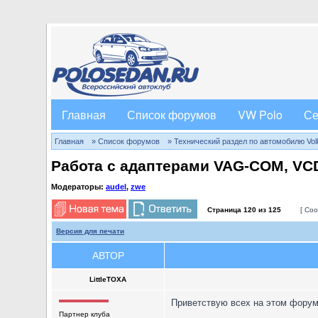
Главная
Список форумов
VW Polo
Се
Главная
» Список форумов
» Технический раздел по автомобилю Volks
Работа с адаптерами VAG-COM, VCD
Модераторы:
audel
,
zwe
Страница
120
из
125
[ Соо
Версия для печати
АВТОР
LittleTOXA
Приветствую всех на этом форум
Партнер клуба