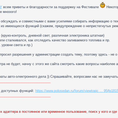
У
всем приветы и благодарности за поддержку на Фестивале
Некотор
е мнооого!
, обсуждать и совместными с вами усилиями собирать информацию о те
 из имеющихся функций (скажем, предупреждение о непристегнутых ремн
 (круиз-контроль, дневной свет, различная электроника штатная)
или сталкивался, как отследить качество заливаемого топлива и пр.
 уровни света и пр.)
просил разрешения у администрации создать тему, поэтому здесь - не о
тра не будет, начну с этого же сайта смотреть какие вопросы наиболее
аты авто-электронного дела )) Спрашивайте, вопросами нас не замучат
____________________________
я доступных функций:
https://www.polosedan.ru/forum/viewtopic ... 95#p181
____________________________
к адаптера в постоянное или временное пользование, поиск у кого и где