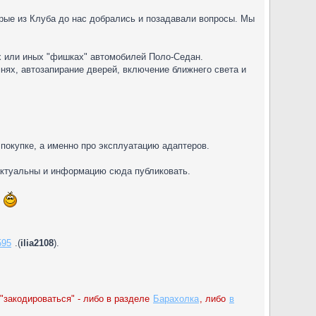
ые из Клуба до нас добрались и позадавали вопросы. Мы
х или иных "фишках" автомобилей Поло-Седан.
ях, автозапирание дверей, включение ближнего света и
 покупке, а именно про эксплуатацию адаптеров.
 актуальны и информацию сюда публиковать.
ь
595
.(
ilia2108
).
 "закодироваться" - либо в разделе
Барахолка
, либо
в