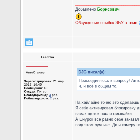
_____________________________
Добавлено
Борисович
Обсуждение ошибок ЭБУ в теме
Leschka
DJG писал(а):
АвтоСтажер
Присоединяюсь к вопросу! Авто
Зарегистрирован:
21 мар
2017, 19:45
ч, и всё в общем то.
Сообщения:
40
Откуда:
Питер
Благодарил (а):
3
раз.
Поблагодарили:
2
раз.
На хайлайне точно это сделаешь 
Я себе активировал блокировку д
взмах щеток после омывайки .
А шнурок все равно себе заказал
поднятом ручнике. Да и камеру на