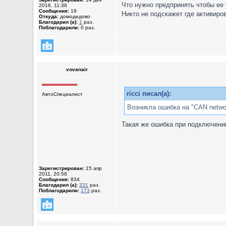
Что нужно предпринять чтобы ее
2016, 11:36
Сообщения:
19
Никто не подскажет где активиро
Откуда:
домодедово
Благодарил (а):
1
раз.
Поблагодарили:
0 раз.
vovanair
ricci писал(а):
АвтоСпециалист
Возникла ошибка на "CAN network 
Такая же ошибка при подключении
Зарегистрирован:
15 апр
2011, 20:56
Сообщения:
834
Благодарил (а):
331
раз.
Поблагодарили:
173
раз.