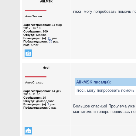
AlikMSK
ricci
, могу попробовать помочь п
АвтоЗнаток
Зарегистрирован:
24 мар
2017, 16:18
Сообщения:
369
Откуда:
Москва
Благодарил (а):
15
раз.
Поблагодарили:
55
раз.
Имя:
Олег
ricci
AlikMSK писал(а):
АвтоСтажер
ricci
, могу попробовать помочь 
Зарегистрирован:
14 дек
2016, 11:36
Сообщения:
19
Откуда:
домодедово
Благодарил (а):
1
раз.
Большое спасибо! Проблема уже 
Поблагодарили:
0 раз.
магнитоле и теперь появилась но