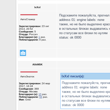
IxXxI
Подскажите пожалуйста, прогнал
АвтоСтажер
address 01: engine labels: none
также, но не было выделено красны
Зарегистрирован:
23 окт
в остальных блоках выдавались н
2013, 20:52
Сообщения:
5
по статусам все блоки по нулям
Откуда:
Россич
Благодарил (а):
1
раз.
status: ok 0000
Поблагодарили:
0 раз.
AlikMSK
IxXxI писал(а):
АвтоЗнаток
Подскажите пожалуйста, прогн
Зарегистрирован:
24 мар
2017, 16:18
address 01: engine labels: none
Сообщения:
369
также, но не было выделено крас
Откуда:
Москва
Благодарил (а):
15
раз.
в остальных блоках выдавались 
Поблагодарили:
55
раз.
Имя:
Олег
по статусам все блоки по нуля
status: ok 0000