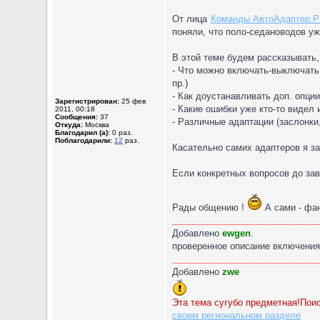
От лица
Команды АвтоАдаптер.Р
поняли, что поло-седановодов уж
В этой теме будем рассказывать
- Что можно включать-выключать
пр.)
- Как доустанавливать доп. опции
Зарегистрирован:
25 фев
- Какие ошибки уже кто-то видел 
2011, 00:18
Сообщения:
37
- Различные адаптации (заслонки,
Откуда:
Москва
Благодарил (а):
0 раз.
Поблагодарили:
12
раз.
Касательно самих адаптеров я за
Если конкретных вопросов до зав
Рады общению !
А сами - фан
_____________________________
Добавлено
ewgen
.
проверенное описание включени
_____________________________
Добавлено
zwe
Эта тема сугубо предметная!Поис
своем региональном разделе