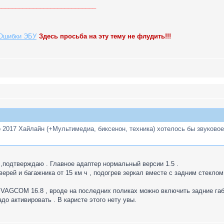
____________________________
Ошибки ЭБУ
Здесь просьба на эту тему не флудить!!!
 2017 Хайлайн (+Мультимедиа, биксенон, техника) хотелось бы звуковое
,подтверждаю . Главное адаптер нормальный версии 1.5 .
верей и багажника от 15 км ч , подогрев зеркал вместе с задним стекло
 VAGCOM 16.8 , вроде на последних поликах можно включить задние габ
до активировать . В каристе этого нету увы.