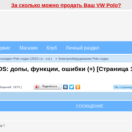
За сколько можно продать Ваш VW Polo?
рвис
Магазин
Клуб
Личный раздел
wagen Polo седан (2010 г.в - н.в.)
» Электрооборудование Polo седан
S: допы, функции, ошибки (+) [Страница
Поделиться…
бщений: 1870 ]
На страниц
СООБЩЕНИЕ
е !