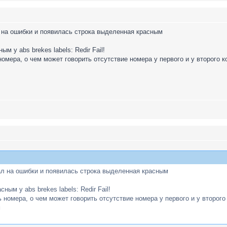
 на ошибки и появилась строка выделенная красным
м у abs brekes labels: Redir Fail!
омера, о чем может говорить отсутствие номера у первого и у второго к
ал на ошибки и появилась строка выделенная красным
ным у abs brekes labels: Redir Fail!
номера, о чем может говорить отсутствие номера у первого и у второго
м