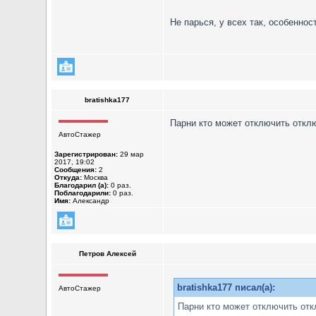
Не парься, у всех так, особенно
bratishka177
Парни кто может отключить отклю
АвтоСтажер
Зарегистрирован:
29 мар
2017, 19:02
Сообщения:
2
Откуда:
Москва
Благодарил (а):
0 раз.
Поблагодарили:
0 раз.
Имя:
Александр
Петров Алексей
bratishka177 писал(а):
АвтоСтажер
Парни кто может отключить отк