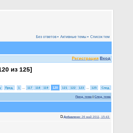
Без ответов •
Активные темы •
Список тем
Регистрация
Вход
120
из
125
]
120
у
Пред.
1
...
117
118
119
121
122
123
...
125
След.
Пред. тема
|
След. тема
Добавлено:
26 май 2011, 15:43