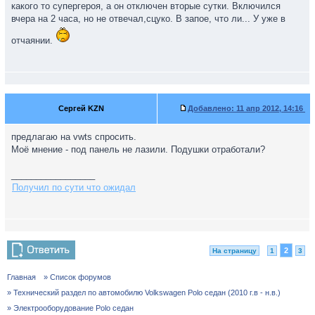
какого то супергероя, а он отключен вторые сутки. Включился
вчера на 2 часа, но не отвечал,сцуко. В запое, что ли... У уже в
отчаянии.
Сергей KZN
Добавлено:
11 апр 2012, 14:16
предлагаю на vwts спросить.
Моё мнение - под панель не лазили. Подушки отработали?
_________________
Получил по сути что ожидал
2
На страницу
1
3
Главная
» Список форумов
» Технический раздел по автомобилю Volkswagen Polo седан (2010 г.в - н.в.)
» Электрооборудование Polo седан