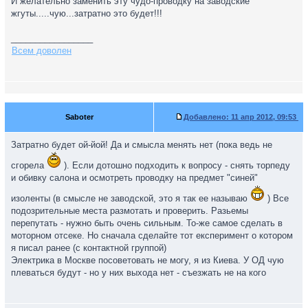
И желательно заменить эту чудо-проводку на заводские
жгуты.....чую...затратно это будет!!!
_________________
Всем доволен
Saboter
Добавлено:
11 апр 2012, 09:53
Затратно будет ой-йой! Да и смысла менять нет (пока ведь не
сгорела
). Если дотошно подходить к вопросу - снять торпеду
и обивку салона и осмотреть проводку на предмет "синей"
изоленты (в смысле не заводской, это я так ее называю
) Все
подозрительные места размотать и проверить. Разьемы
перепутать - нужно быть очень сильным. То-же самое сделать в
моторном отсеке. Но сначала сделайте тот експеримент о котором
я писал ранее (с контактной группой)
Электрика в Москве посоветовать не могу, я из Киева. У ОД чую
плеваться будут - но у них выхода нет - съезжать не на кого