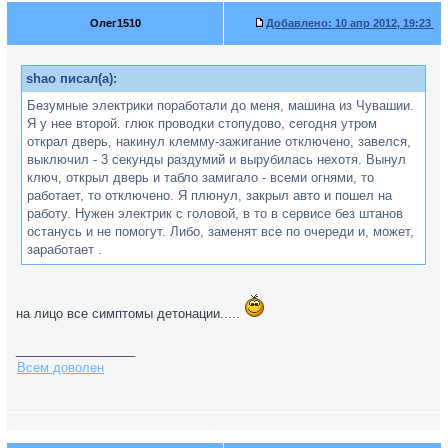
Олег1510
Добавлено:
10 апр 2012, 19:23
shao писал(а):
Безумные электрики поработали до меня, машина из Чувашии.
Я у нее второй. глюк проводки стопудово, сегодня утром
открал дверь, накинул клемму-зажигание отключено, завелся,
выключил - 3 секунды раздумий и вырубилась нехотя. Вынул
ключ, открыл дверь и табло замигало - всеми огнями, то
работает, то отключено. Я плюнул, закрыл авто и пошел на
работу. Нужен электрик с головой, в то в сервисе без штанов
останусь и не помогут. Либо, заменят все по очереди и, может,
заработает .
на лицо все симптомы детонации.....
_________________
Всем доволен