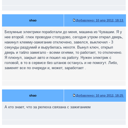
shao
Добавлено:
10 апр 2012, 18:13
Безумные электрики поработали до меня, машина из Чувашии. Я у
нее второй. глюк проводки стопудово, сегодня утром открал дверь,
накинул клемму-зажигание отключено, завелся, выключил - 3
секунды раздумий и вырубилась нехотя. Вынул ключ, открыл
дверь и табло замигало - всеми огнями, то работает, то отключено.
Я плюнул, закрыл авто и пошел на работу. Нужен электрик с
головой, в то в сервисе без штанов останусь и не помогут. Либо,
заменят все по очереди и, может, заработает .
shao
Добавлено:
10 апр 2012, 18:25
А кто знает, что за релюха связана с зажиганием