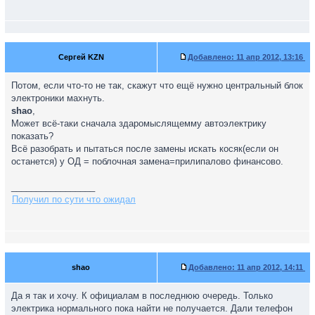
Сергей KZN
Добавлено:
11 апр 2012, 13:16
Потом, если что-то не так, скажут что ещё нужно центральный блок
электроники махнуть.
shao
,
Может всё-таки сначала здаромыслящемму автоэлектрику
показать?
Всё разобрать и пытаться после замены искать косяк(если он
останется) у ОД = поблочная замена=прилипалово финансово.
_________________
Получил по сути что ожидал
shao
Добавлено:
11 апр 2012, 14:11
Да я так и хочу. К официалам в последнюю очередь. Только
электрика нормального пока найти не получается. Дали телефон