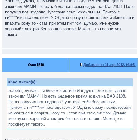
Saboter, думаю, ты близок к истине.Я в душе электрик -давно
Ключ для снятия клеммы с акб не выпускать из правой руки,
закончил МАМИ. Но есть беда-все время ездил на ВАЗ 2108. Полю
огнетушитель с выдернутой чекой в левой и можно ездить
получил вот недавно.Чувствую себя бессильным. Притом с
пи*****им наследством. У ОД мне сразу посоветовали избавиться и
впарить кому то - став при этом пи***ом. Думаю, мне нужен
хороший электрик бег говна в голове. Может, кто посоветует
Пыхнуть (если проблема где-то с контактами) может в любой
такого...
момент, даже если машина будет стоять. Клемму с акб
снимать сразу после завершения поездки
Олег1510
Добавлено:
11 апр 2012, 06:05
shao писал(а):
Saboter, думаю, ты близок к истине.Я в душе электрик -давно
закончил МАМИ. Но есть беда-все время ездил на ВАЗ 2108.
Полю получил вот недавно.Чувствую себя бессильным.
Притом с пи*****им наследством. У ОД мне сразу посоветовали
избавиться и впарить кому то - став при этом пи***ом. Думаю,
мне нужен хороший электрик бег говна в голове. Может, кто
посоветует такого...