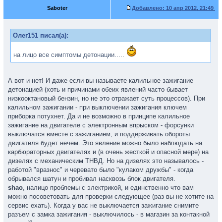
Saboter
Добавлено:
10 апр 2012, 21:49
Олег151 писал(а):
на лицо все симптомы детонации.....
А вот и нет! И даже если вы называете калильное зажигание
детонацией (хоть и причинами обеих явлений часто бывает
низкооктановый бензин, но не это отражает суть процессов). При
калильном зажигании - при выключении зажигания ключем
приборка потухнет. Да и не возможно в принципе калильное
зажигание на двигателе с электронным впрыском - форсунки
выключатся вместе с зажиганием, и поддерживать обороты
двигателя будет нечем. Это явление можно было наблюдать на
карбюраторных двигателях и (в очень жесткой и опасной мере) на
дизелях с механическим ТНВД. Но на дизелях это называлось -
работой "вразнос" и черевато было "кулаком дружбы" - когда
обрывался шатун и пробивал насквозь блок двигателя.
shao
, налицо проблемы с электрикой, и единственно что вам
можно посоветовать для проверки следующее (раз вы не хотите на
сервис ехать). Когда у вас не выключается зажигание снимите
разъем с замка зажигания - выключилось - в магазин за контакной