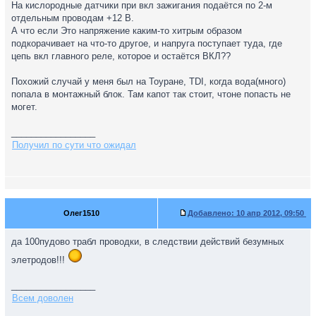
На кислородные датчики при вкл зажигания подаётся по 2-м
отдельным проводам +12 В.
А что если Это напряжение каким-то хитрым образом
подкорачивает на что-то другое, и напруга поступает туда, где
цепь вкл главного реле, которое и остаётся ВКЛ??
Похожий случай у меня был на Тоуране, TDI, когда вода(много)
попала в монтажный блок. Там капот так стоит, чтоне попасть не
могет.
_________________
Получил по сути что ожидал
Олег1510
Добавлено:
10 апр 2012, 09:50
да 100пудово трабл проводки, в следствии действий безумных
элетродов!!!
_________________
Всем доволен