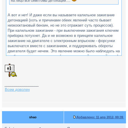
на лицо все симптомы детонации.....
А вот и нет! И даже если вы называете калильное зажигание
детонацией (хоть и причинами обеих явлений часто бывает
низкооктановый бензин, но не это отражает суть процессов).
При калильном зажигании - при выключении зажигания ключем
приборка потухнет. Да и не возможно в принципе калильное
зажигание на двигателе с электронным впрыском - форсунки
выключатся вместе с зажиганием, и поддерживать обороты
двигателя будет нечем. Это явление можно было наблюдать на
карбюраторных двигателях и (в очень жесткой и опасной мере)
на дизелях с механическим ТНВД. Но на дизелях это
называлось - работой "вразнос" и черевато было "кулаком
дружбы" - когда обрывался шатун и пробивал насквозь блок
двигателя.
shao
, налицо проблемы с электрикой, и единственно что вам
_________________
можно посоветовать для проверки следующее (раз вы не
Всем доволен
хотите на сервис ехать). Когда у вас не выключается зажигание
снимите разъем с замка зажигания - выключилось - в магазин
за контакной группой\замком зажигания; не выключилось -
проверять автозапуск\сигналку (хотя-бы отключить провода
которые к проводам зажигания подключены); если и там не
shao
Добавлено:
11 апр 2012, 00:39
найдете только в сервис (и не рассчитывать на быстрый поиск
неисправности)