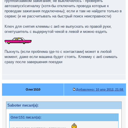
группой\замком зажигания; не выключилось - проверять
автозапуск\сигналку (хотя-бы отключить провода которые к
проводам зажигания подключены); если и там не найдете только в
сервис (и не рассчитывать на быстрый поиск неисправности)
Ключ для снятия клеммы с акб не выпускать из правой руки,
огнетушитель с выдернутой чекой в левой и можно ездить
Пыхнуть (если проблема где-то с контактами) может в любой
момент, даже если машина будет стоять. Клемму с акб снимать
сразу после завершения поездки
Олег1510
Добавлено:
10 апр 2012, 21:58
Saboter писал(а):
Олег151 писал(а):