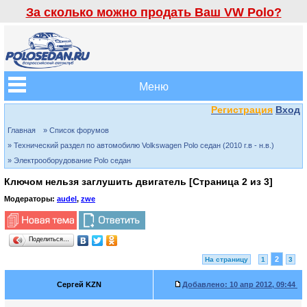
За сколько можно продать Ваш VW Polo?
Меню
Регистрация
Вход
Главная
» Список форумов
» Технический раздел по автомобилю Volkswagen Polo седан (2010 г.в - н.в.)
» Электрооборудование Polo седан
Ключом нельзя заглушить двигатель [Страница
2
из
3
]
Модераторы:
audel
,
zwe
Поделиться…
2
На страницу
1
3
Сергей KZN
Добавлено:
10 апр 2012, 09:44