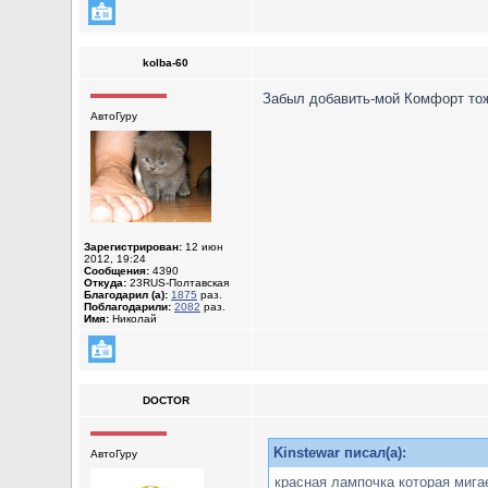
kolba-60
Забыл добавить-мой Комфорт тоже
АвтоГуру
Зарегистрирован:
12 июн
2012, 19:24
Сообщения:
4390
Откуда:
23RUS-Полтавская
Благодарил (а):
1875
раз.
Поблагодарили:
2082
раз.
Имя:
Николай
DOCTOR
Kinstewar писал(а):
АвтоГуру
красная лампочка которая мига