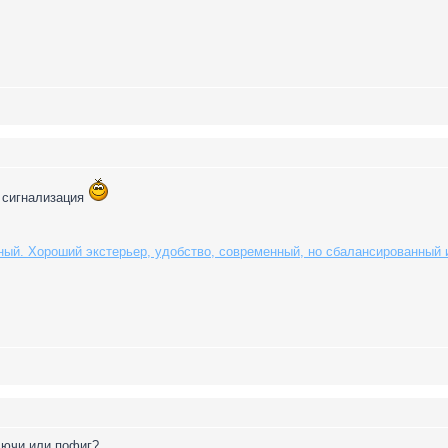
и сигнализация
ный. Хороший экстерьер, удобство, современный, но сбалансированный и
ключи или пофиг?