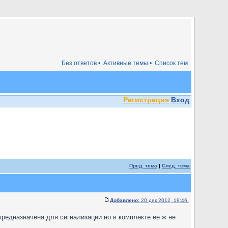
Без ответов •
Активные темы •
Список тем
Регистрация
Вход
Пред. тема
|
След. тема
Добавлено:
20 дек 2012, 19:46
предназначена для сигнализации но в комплекте ее ж не