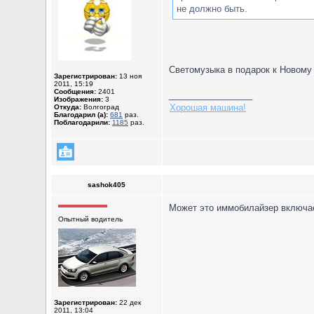
не должно быть.
Светомузыка в подарок к Новому
Зарегистрирован:
13 ноя
2011, 15:19
Сообщения:
2401
_________________
Изображения:
3
Хорошая машина!
Откуда:
Волгоград
Благодарил (а):
681
раз.
Поблагодарили:
1185
раз.
sashok405
Может это иммобилайзер включае
Опытный водитель
Зарегистрирован:
22 дек
2011, 13:04