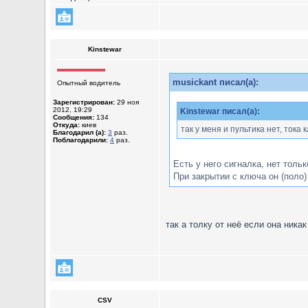
Kinstewar
musickant писал(а):
Опытный водитель
Зарегистрирован:
29 ноя
2012, 19:29
Kinstewar писал(а):
Сообщения:
134
Откуда:
киев
так у меня и пультика нет, тока
Благодарил (а):
3
раз.
Поблагодарили:
4
раз.
Есть у него сигналка, нет тольк
При закрытии с ключа он (поло)
так а толку от неё если она ника
CSV