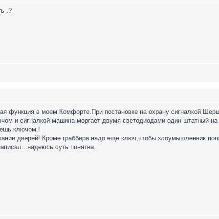
ь .?
ная функция в моем Комфорте.При постановке на охрану сигналкой Шер
чом и сигналкой машина моргает двумя светодиодами-один штатный на д
оешь ключом.!
кание дверей! Кроме граббера надо еще ключ,чтобы злоумышленник попа
написал...надеюсь суть понятна.