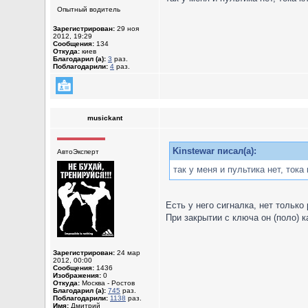
Опытный водитель
Зарегистрирован:
29 ноя
2012, 19:29
Сообщения:
134
Откуда:
киев
Благодарил (а):
3
раз.
Поблагодарили:
4
раз.
musickant
Kinstewar писал(а):
АвтоЭксперт
так у меня и пультика нет, ток
Есть у него сигналка, нет только
При закрытии с ключа он (поло) к
Зарегистрирован:
24 мар
2012, 00:00
Сообщения:
1436
Изображения:
0
Откуда:
Москва - Ростов
Благодарил (а):
745
раз.
Поблагодарили:
1138
раз.
Имя:
Дмитрий