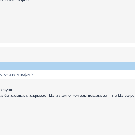
а ключи или пофиг?
 ревуна.
ак бы засыпает, закрывает ЦЗ и лампочкой вам показывает, что ЦЗ закры