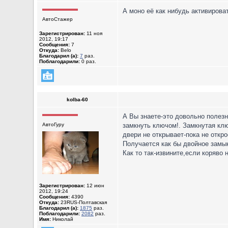
А моно её как нибудь активироват
АвтоСтажер
Зарегистрирован:
11 ноя
2012, 19:17
Сообщения:
7
Откуда:
Belo
Благодарил (а):
7
раз.
Поблагодарили:
0 раз.
kolba-60
А Вы знаете-это довольно полез
АвтоГуру
замкнуть ключом!. Замкнутая клю
двери не открывает-пока не откр
Получается как бы двойное замы
Как то так-извините,если коряво 
Зарегистрирован:
12 июн
2012, 19:24
Сообщения:
4390
Откуда:
23RUS-Полтавская
Благодарил (а):
1875
раз.
Поблагодарили:
2082
раз.
Имя:
Николай