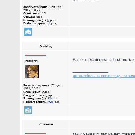
Зарегистрирован:
29 ноя
2012, 19:29
Сообщения:
134
Откуда:
киев
Благодарил (а):
3
раз.
Поблагодарили:
4
раз.
AndyBig
Раз есть лампочка, значит есть 
АвтоГуру
_________________
автомобиль за свою цену - отлич
Зарегистрирован:
21 дек
2011, 20:53
Сообщения:
2344
Откуда:
Краснодар
Благодарил (а):
334
раз.
Поблагодарили:
926
раз.
Kinstewar
так у меня и пультика нет, тока 