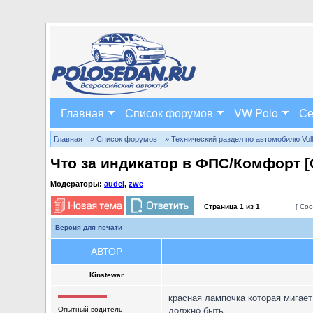
Главная
Список форумов
VW Polo
Се
Главная
» Список форумов
» Технический раздел по автомобилю Volks
Что за индикатор в ФПС/Комфорт 
Модераторы:
audel
,
zwe
Страница
1
из
1
[ Соо
Версия для печати
АВТОР
Kinstewar
красная лампочка которая мигает
Опытный водитель
должно быть.