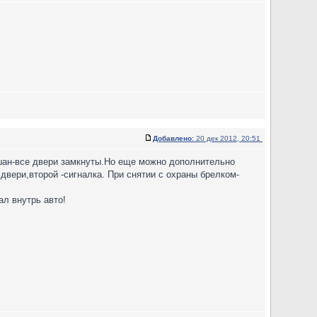
Добавлено:
20 дек 2012, 20:51
шан-все двери замкнуты.Но еще можно дополнительно
вери,второй -сигналка. При снятии с охраны брелком-
л внутрь авто!