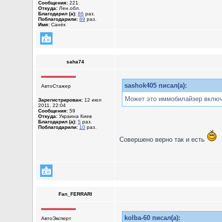
Сообщения:
221
Откуда:
Лен.обл.
Благодарил (а):
86
раз.
Поблагодарили:
89
раз.
Имя:
Санёк
saha74
sashok405 писал(а):
АвтоСтажер
Может это иммобилайзер включ
Зарегистрирован:
12 июл
2011, 22:04
Сообщения:
59
Откуда:
Украина Киев
Благодарил (а):
5
раз.
Поблагодарили:
10
раз.
Совершено верно так и есть
Fan_FERRARI
kolba-60 писал(а):
АвтоЭксперт