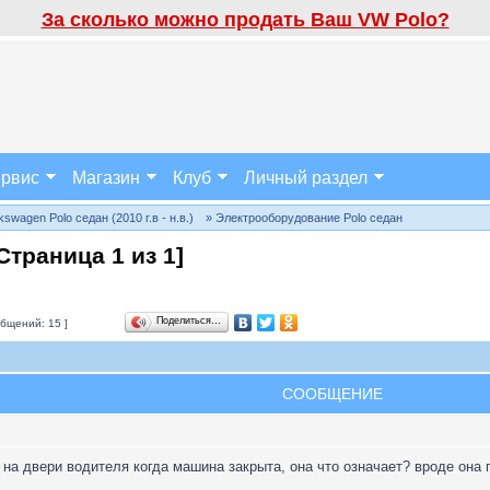
За сколько можно продать Ваш VW Polo?
рвис
Магазин
Клуб
Личный раздел
wagen Polo седан (2010 г.в - н.в.)
» Электрооборудование Polo седан
[Страница
1
из
1
]
Поделиться…
бщений: 15 ]
СООБЩЕНИЕ
 на двери водителя когда машина закрыта, она что означает? вроде она 