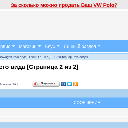
За сколько можно продать Ваш VW Polo?
рвис
Магазин
Клуб
Личный раздел
wagen Polo седан (2010 г.в - н.в.)
» Экстерьер Polo седан
его вида [Страница
2
из
2
]
Поделиться…
бщений: 16 ]
СООБЩЕНИЕ