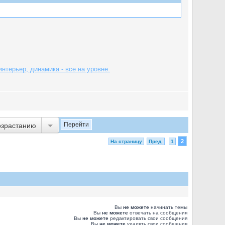
нтерьер, динамика - все на уровне.
озрастанию
2
На страницу
Пред.
1
Вы
не можете
начинать темы
Вы
не можете
отвечать на сообщения
Вы
не можете
редактировать свои сообщения
Вы
не можете
удалять свои сообщения