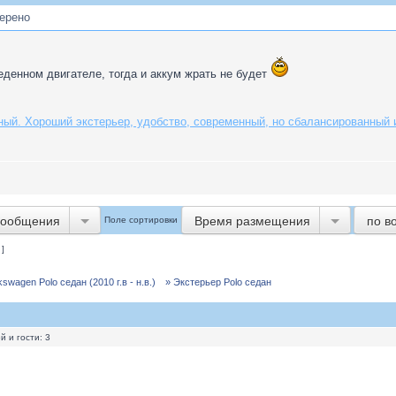
мерено
еденном двигателе, тогда и аккум жрать не будет
ный. Хороший экстерьер, удобство, современный, но сбалансированный и
сообщения
Время размещения
по в
Поле сортировки
 ]
wagen Polo седан (2010 г.в - н.в.)
» Экстерьер Polo седан
 и гости: 3