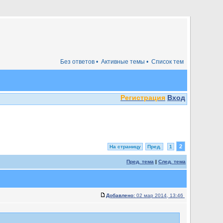
Без ответов •
Активные темы •
Список тем
Регистрация
Вход
2
На страницу
Пред.
1
Пред. тема
|
След. тема
Добавлено:
02 мар 2014, 13:46