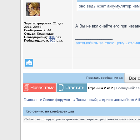
оно ведь жрет аккумулятор не
Зарегистрирован:
21 дек
А Вы не включайте его при незав
2011, 20:53
Сообщения:
2344
Откуда:
Краснодар
_________________
Благодарил (а):
334
раз.
Поблагодарили:
926
раз.
автомобиль за свою цену - отлич
Все 
Показать сообщения за:
Страница
2
из
2
[ Сообщений: 16
Главная
» Список форумов
» Технический раздел по автомобилю Volks
Кто сейчас на конференции
Сейчас этот форум просматривают: нет зарегистрированных пользователей