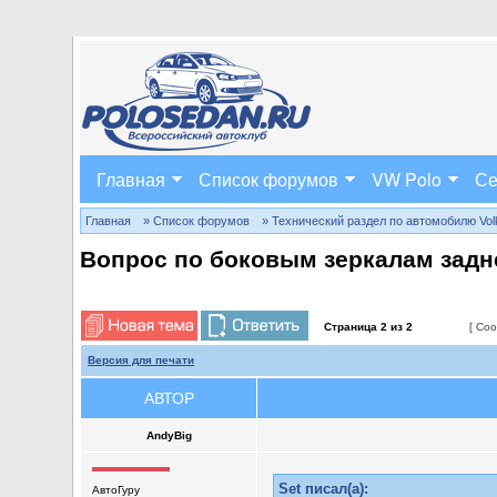
Главная
Список форумов
VW Polo
Се
Главная
» Список форумов
» Технический раздел по автомобилю Volks
Вопрос по боковым зеркалам задн
Страница
2
из
2
[ Соо
Версия для печати
АВТОР
AndyBig
Set писал(а):
АвтоГуру