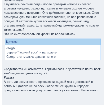
Случилась похожая беда - после проверки номера силового
агрегата неудачно захлопнул капот и кольцом сколол кусочек
лакокрасочного покрытия. Оно действительно тонюсенькое. Скол
размером чуть меньше спичечной головки, но все равно крайне
обидно. В автошопе купил восковой карандаш, сейчас ищу
отапливаемый гараж. Есть какие-нибудь рекомендации по правке
таких сколов?
Что на счет аэрозольной краски из баллончиков?
Цитата:
olegf2
Берете "Горячий воск" и натираете.
Средств от мелких цапапин много.
Средство так и называется "Горячий воск"? Достаточно найти воск
необходимого цвета и в путь?
Радуга
А есть ли возможность приобрести жидкий лак с доставкой в
регионы? Далеко не во всех более-менее крупных городах
предоставляют такие услуги, не говоря уже о наших Палестинах.