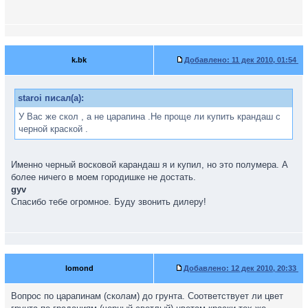
k.bk
Добавлено:
11 дек 2010, 01:54
staroi писал(а):
У Вас же скол , а не царапина .Не проще ли купить крандаш с
черной краской .
Именно черный восковой карандаш я и купил, но это полумера. А
более ничего в моем городишке не достать.
gyv
Спасибо тебе огромное. Буду звонить дилеру!
lomond
Добавлено:
12 дек 2010, 20:33
Вопрос по царапинам (сколам) до грунта. Соответствует ли цвет