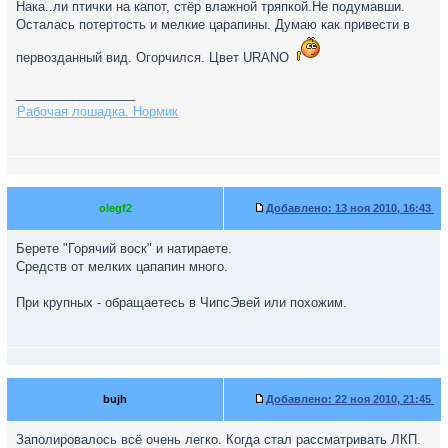
Нака..ли птички на капот, стёр влажной тряпкой.Не подумавши.
Осталась потертость и мелкие царапины. Думаю как привести в
первозданный вид. Огорчился. Цвет URANO
_________________
Рабочая лошадка. Нормик
olegf2
Добавлено:
13 ноя 2010, 16:43
Берете "Горячий воск" и натираете.
Средств от мелких цапапин много.
При крупных - обращаетесь в ЧипсЭвей или похожим.
bujh
Добавлено:
22 ноя 2010, 21:45
Заполировалось всё очень легко. Когда стал рассматривать ЛКП.