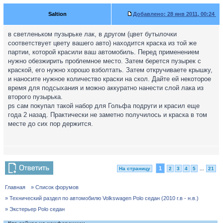
Saltion
Добавлено:
28 янв 2011, 00:24
в светленьком пузырьке лак, в другом (цвет бутылочки
соответствует цвету вашего авто) находится краска из той же
партии, которой красили ваш автомобиль. Перед применением
нужно обезжирить проблемное место. Затем берется пузырек с
краской, его нужно хорошо взболтать. Затем откручиваете крышку,
и наносите нужное количество краски на скол. Дайте ей некоторое
время для подсыхания и можно аккуратно нанести слой лака из
второго пузырька.
ps сам покупал такой набор для Гольфа подруги и красил еще
года 2 назад. Практически не заметно получилось и краска в том
месте до сих пор держится.
1
На страницу
2
3
4
5
...
21
Главная
» Список форумов
» Технический раздел по автомобилю Volkswagen Polo седан (2010 г.в - н.в.)
» Экстерьер Polo седан