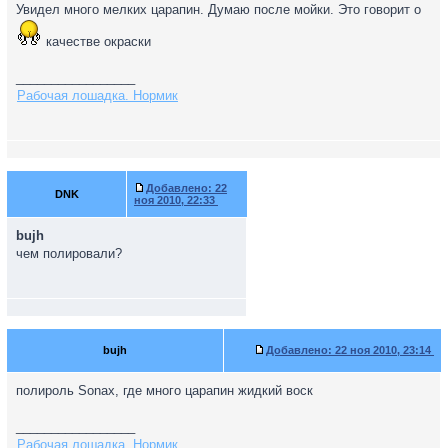
Увидел много мелких царапин. Думаю после мойки. Это говорит о
качестве окраски
_________________
Рабочая лошадка. Нормик
Добавлено:
22
DNK
ноя 2010, 22:33
bujh
чем полировали?
bujh
Добавлено:
22 ноя 2010, 23:14
полироль Sonax, где много царапин жидкий воск
_________________
Рабочая лошадка. Нормик