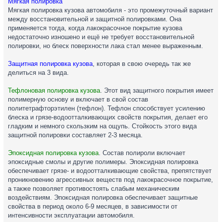
Мягкая полировка
Мягкая полировка кузова автомобиля - это промежуточный вариант
между восстановительной и защитной полировками. Она
применяется тогда, когда лакокрасочное покрытие кузова
недостаточно изношено и ещё не требует восстановительной
полировки, но блеск поверхности лака стал менее выраженным.
Защитная полировка кузова
, которая в свою очередь так же
делиться на 3 вида.
Тефлоновая полировка кузова
. Этот вид защитного покрытия имеет
полимерную основу и включает в свой состав
политетрафторэтилен (тефлон). Тефлон способствует усилению
блеска и грязе-водоотталкивающих свойств покрытия, делает его
гладким и немного скользким на ощупь. Стойкость этого вида
защитной полировки составляет 2-3 месяца.
Эпоксидная полировка кузова
. Состав полироли включает
эпоксидные смолы и другие полимеры. Эпоксидная полировка
обеспечивает грязе- и водоотталкивающие свойства, препятствует
проникновению агрессивных веществ под лакокрасочное покрытие,
а также позволяет противостоять слабым механическим
воздействиям. Эпоксидная полировка обеспечивает защитные
свойства в период около 6-9 месяцев, в зависимости от
интенсивности эксплуатации автомобиля.