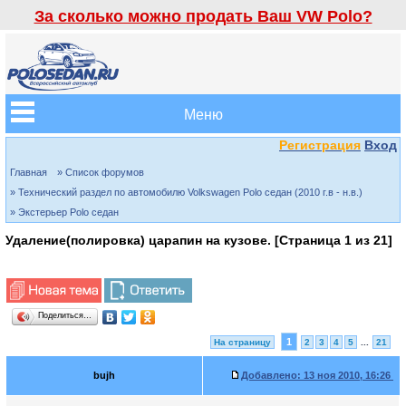
За сколько можно продать Ваш VW Polo?
Меню
Регистрация
Вход
Главная
» Список форумов
» Технический раздел по автомобилю Volkswagen Polo седан (2010 г.в - н.в.)
» Экстерьер Polo седан
Удаление(полировка) царапин на кузове. [Страница
1
из
21
]
Поделиться…
1
На страницу
2
3
4
5
...
21
bujh
Добавлено:
13 ноя 2010, 16:26