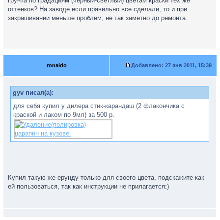
грунта по градациям (черный-светлый) цветам краски тех же
оттенков? На заводе если правильно все сделали, то и при
закрашивании меньше проблем, не так заметно до ремонта.
ronaldo
Добавлено:
27 янв 2011, 15:39
gyv писал(а):
для себя купил у дилера стик-карандаш (2 флакончика с
краской и лаком по 9мл) за 500 р.
Купил такую же ерунду только для своего цвета, подскажите как
ей пользоваться, так как инструкции не прилагается:)