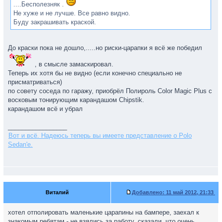
....Бесполезняк .
Не хуже и не лучше. Все равно видно.
Буду закрашивать краской.
До краски пока не дошло,.....но риски-царапки я всё же победил
, в смысле замаскировал.
Теперь их хотя бы не видно (если конечно специально не
присматриваться)
по совету соседа по гаражу, приобрёл Полироль Color Magic Plus с
восковым тонирующим карандашом Chipstik.
карандашом всё и убрал
_________________
Вот и всё. Надеюсь теперь вы имеете представление о Polo
Sedan'е.
Bитaлий
Добавлено:
11 май 2012, 21:33
хотел отполировать маленькие царапины на бампере, заехал к
знакомым ребятам - не взялись за работу, сказали, что очень