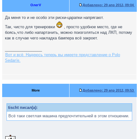
ОлегV
Добавлено:
29 апр 2012, 09:04
Да меня то и не особо эти риски-царапки напрягают.
Так, чисто для тренировки
, просто удобное место, где не
боясь,что либо напартачить, можно поизголяться над ЛКП, потому
как в случае чего накладка бампера всё закроет.
_________________
Вот и всё. Надеюсь теперь вы имеете представление о Polo
Sedan'е.
More
Добавлено:
29 апр 2012, 09:53
tischt писал(а):
Всё таки светлая машина предпочтительней в этом отношении.