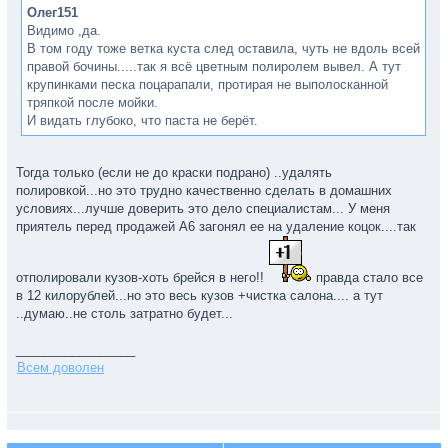
Олег151
Видимо ,да.
В том году тоже ветка куста след оставила, чуть не вдоль всей
правой бочины.....так я всё цветным полиролем вывел. А тут
крупинками песка поцарапали, протирая не выполосканной
тряпкой после мойки.
И видать глубоко, что паста не берёт.
Тогда только (если не до краски подрано) ..удалять
полировкой...но это трудно качественно сделать в домашних
условиях...лучше доверить это дело специалистам... У меня
приятель перед продажей А6 загонял ее на удаление коцок....так
отполировали кузов-хоть брейся в него!!
правда стало все
в 12 килорублей...но это весь кузов +чистка салона.... а тут
..думаю..не столь затратно будет...
_________________
Всем доволен