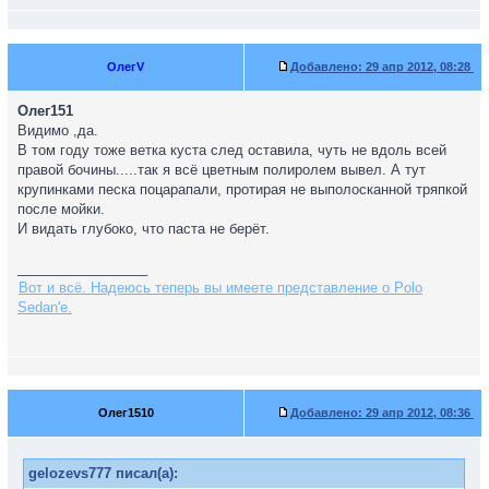
ОлегV
Добавлено:
29 апр 2012, 08:28
Олег151
Видимо ,да.
В том году тоже ветка куста след оставила, чуть не вдоль всей
правой бочины.....так я всё цветным полиролем вывел. А тут
крупинками песка поцарапали, протирая не выполосканной тряпкой
после мойки.
И видать глубоко, что паста не берёт.
_________________
Вот и всё. Надеюсь теперь вы имеете представление о Polo
Sedan'е.
Олег1510
Добавлено:
29 апр 2012, 08:36
gelozevs777 писал(а):