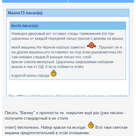
Maxim73 писал(а):
tischt писал(а):
Намедни дворовый кот оставил следы торможения (по три
царапины от каждой передней лапы) прыгая с дерева на крышу
моей машины.На чёрном хорошо заметно
.Прыгает он и
на другие машины,кто оставляет их под этим деревом(тень).Но
там никаких следов.Я раньше писал что, слой
краски совсем мизерный .Царапины закрашиваю набором-
краска и лак от ОД. А кота поймал и отвёз
в другой конец города
Эта с***ка найдёт дорогу. Нужно вывозить за город, километров
на 100 и что-бы деревни были поблизости. Проходил такое:)
Писать "Вагену" о прочности лк. покрытия ещё раз (уже писали -
получили стандартный в их стиле
ответ) бесполезно. Набор краски на исходе.
Всё таки светлая
машина предпочтительней в этом отношении.