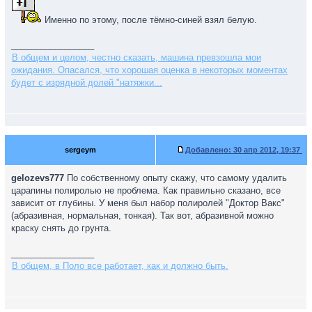
Именно по этому, после тёмно-синей взял белую.
_________________
В общем и целом, честно сказать, машина превзошла мои
ожидания. Опасался, что хорошая оценка в некоторых моментах
будет с изрядной долей "натяжки...
sergeym
Добавлено:
30 апр 2012, 19:37
gelozevs777
По собственному опыту скажу, что самому удалить
царапины полиролью не проблема. Как правильно сказано, все
зависит от глубины. У меня был набор полиролей "Доктор Вакс"
(абразивная, нормальная, тонкая). Так вот, абразивной можно
краску снять до грунта.
_________________
В общем, в Поло все работает, как и должно быть.