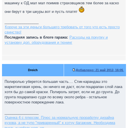
машинку к ОД.мал мал поимев страховщиков.тем более за каско
они берут в три шкуры.вот и пусть платят
_________________
Короче за эти деньги большего требовать от того что есть просто
свинство!
Последняя запись в блоге гаража:
Расходы на покупку и
установку доп. оборудования и тюнинг
Dreich
Добавлено:
21 май 2012, 16:05
Полиролью уберется большая часть.... Стик-карандаш это
маркетинговая хрень, он ничего не даст, если поцарапан слой лака
хотя бы до самой краски. Полироль затрет, если не до грунта. До
грунта поцарапано судя по всему около ребра - остальное
поверхностное повреждение лака.
_________________
Оценка 4 с плюсом. Плюс за нормальную проработку дизайна
кузова, а не тупо "приваренный" к хэтчу багажник. Необходима
пусть и небольшая, но ...