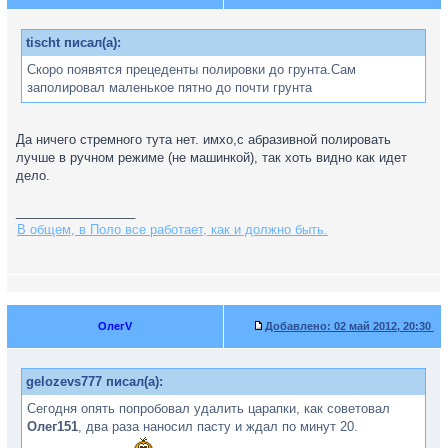
tischt писал(а):
Скоро появятся прецеденты полировки до грунта.Сам
заполировал маленькое пятно до почти грунта
Да ничего стремного тута нет. имхо,с абразивной полировать
лучше в ручном режиме (не машинкой), так хоть видно как идет
дело.
_________________
В общем, в Поло все работает, как и должно быть.
ОлегV
Добавлено:
02 май 2012, 20:30
gelozevs777 писал(а):
Сегодня опять попробовал удалить царапки, как советовал
Олег151
, два раза наносил пасту и ждал по минут 20.