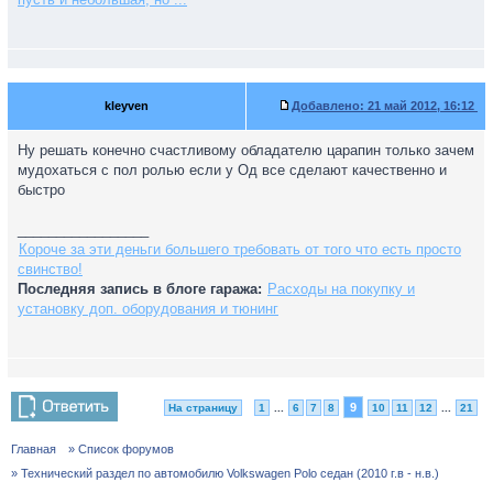
kleyven
Добавлено:
21 май 2012, 16:12
Ну решать конечно счастливому обладателю царапин только зачем
мудохаться с пол ролью если у Од все сделают качественно и
быстро
_________________
Короче за эти деньги большего требовать от того что есть просто
свинство!
Последняя запись в блоге гаража:
Расходы на покупку и
установку доп. оборудования и тюнинг
9
На страницу
1
...
6
7
8
10
11
12
...
21
Главная
» Список форумов
» Технический раздел по автомобилю Volkswagen Polo седан (2010 г.в - н.в.)