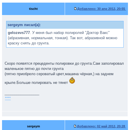
tischt
Добавлено:
30 апр 2012, 20:55
sergeym писал(а):
gelozevs777
. У меня был набор полиролей "Доктор Вакс"
(абразивная, нормальная, тонкая). Так вот, абразивной можно
краску снять до грунта.
Скоро появятся прецеденты полировки до грунта.Сам заполировал
маленькое пятно до почти грунта
(пятно приобрело сероватый цвет,машина чёрная,) на заднем
крыле.Больше полировать не тянет
_________________
****
sergeym
Добавлено:
02 май 2012, 20:28