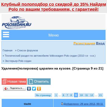
Клубный полоподбор со скидкой до 35% Найдем
Polo по вашим требованиям, с гарантией!
Меню
Регистрация
Вход
Главная
» Список форумов
» Технический раздел по автомобилю Volkswagen Polo седан (2010 г.в - н.в.)
» Экстерьер Polo седан
Удаление(полировка) царапин на кузове. [Страница
9
из
21
]
Поделиться…
9
На страницу
1
...
6
7
8
10
11
12
...
21
tischt
Добавлено:
29 апр 2012, 00:11