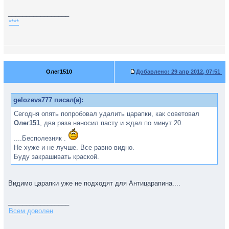
_________________
****
Олег1510
Добавлено:
29 апр 2012, 07:51
gelozevs777 писал(а):
Сегодня опять попробовал удалить царапки, как советовал
Олег151
, два раза наносил пасту и ждал по минут 20.
....Бесполезняк .
Не хуже и не лучше. Все равно видно.
Буду закрашивать краской.
Видимо царапки уже не подходят для Антицарапина....
_________________
Всем доволен