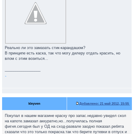
Реально ли это замазать стик-карандашом?
В принципе есть каска, так что могу дилеру отдать красить, но
влом с этим возиться...
_________________
.
kleyven
Добавлено:
21 май 2012, 15:55
Покупал в нашем магазине краску про запас.недавно увидел скол
на капоте.замазал аккуратно,но...получилась полная
фигня.сегодня был у ОД на сход-развале заодно показал.ребята
сказали что это только покраска.так что берите путевки в отпуск и