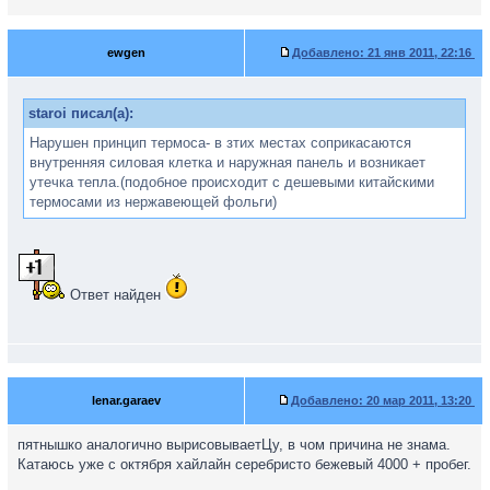
ewgen
Добавлено:
21 янв 2011, 22:16
staroi писал(а):
Нарушен принцип термоса- в зтих местах соприкасаются
внутренняя силовая клетка и наружная панель и возникает
утечка тепла.(подобное происходит с дешевыми китайскими
термосами из нержавеющей фольги)
Ответ найден
lenar.garaev
Добавлено:
20 мар 2011, 13:20
пятнышко аналогично вырисовываетЦу, в чом причина не знама.
Катаюсь уже с октября хайлайн серебристо бежевый 4000 + пробег.