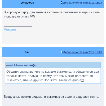
serg/29rus
Добавлено:
08 янв 2011, 18:14
В хорошую пургу два таких-же кружочка появляются ещё и слева
и справа от знака VW
_________________
Доволен
Fan
Добавлено:
10 янв 2011, 13:28
===TAT=== писал(а):
Обратил внимание, что на крышке багажника, а образуются два
теплых места, только не пойму, что там может нагреваться
И заметил, что на других ПоликахС такая же фигня)))
Воздушные потоки видимо, в багажник из салона задувает тепло.