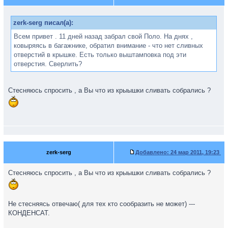
zerk-serg писал(а):
Всем привет . 11 дней назад забрал свой Поло. На днях ,
ковыряясь в багажнике, обратил внимание - что нет сливных
отверстий в крышке. Есть только выштамповка под эти
отверстия. Сверлить?
Стесняюсь спросить , а Вы что из крыышки сливать собрались ?
zerk-serg
Добавлено:
24 мар 2011, 19:23
Стесняюсь спросить , а Вы что из крыышки сливать собрались ?
Не стесняясь отвечаю( для тех кто сообразить не может) ---
КОНДЕНСАТ.