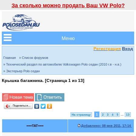
За сколько можно продать Ваш VW Polo?
Меню
Регистрация
Вход
Главная
» Список форумов
» Технический раздел по автомобилю Volkswagen Polo седан (2010 г.в - н.в.)
» Экстерьер Polo седан
Крышка багажника. [Страница
1
из
13
]
Поделиться…
1
На страницу
2
3
4
5
...
13
===TAT===
Добавлено:
08 янв 2011, 17:14