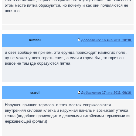
этом месте пятна образуются, но почему и как они появляются не
понятно
Krafanil
Добавлено:
16 янв 2011, 20:38
и свет вообще не причем, эта ерунда происходит намногих поло ,
ну не может у всех гореть свет , а если и горел бы , то горит он
вовсе не там где образуются пятна
staroi
Добавлено:
17 янв 2011, 00:16
Нарушен принцип термоса- в зтих местах соприкасаются
внутренняя силовая клетка и наружная панель и возникает утечка
тепла.(подобное происходит с дешевыми китайскими термосами из
нержавеющей фольги)