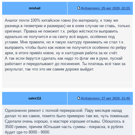
mishail
Добавлено:
25 авг 2020, 22:25
Аналог почти 100% китайское говно (по материалу, к тому же
разница в геометрии и размерах) ни в коем случае ни ставь, только
оригинал. Правка не поможет т.к. ребро жёсткости выправить
идеально не получится и на свету всё видно, особенно под
углами. Мне правили, но я такую халтуру принимать не стал т.к.
выправить чтобы было как новое не получится особенно по ребру
арки, в итоге привёз новое, ну и халтурная работа за их счёт.
А так если берутся сделать как надо то флаг им в руки, пускай
работают и переделывают до посинения. Ты платишь всё таки за
результат, так что это им самим дороже выйдет.
salex111
Добавлено:
27 авг 2020, 21:40
Однозначно ремонт с полной перекраской. Пару месяцев назад
делал то же самое, помято было примерно там же, чуть поменьше.
Сделали очень хорошо, о мастере хорошие отзывы. Обошлось в
3500 гривен, причем бОльшая часть суммы - покраска, в рублях
будет где-то 8000 - 9000.