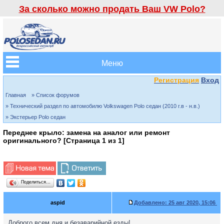
За сколько можно продать Ваш VW Polo?
Меню
Регистрация
Вход
Главная
» Список форумов
» Технический раздел по автомобилю Volkswagen Polo седан (2010 г.в - н.в.)
» Экстерьер Polo седан
Переднее крыло: замена на аналог или ремонт
оригинального? [Страница
1
из
1
]
Поделиться…
aspid
Добавлено:
25 авг 2020, 15:06
Доброго всем дня и безаварийной езды!