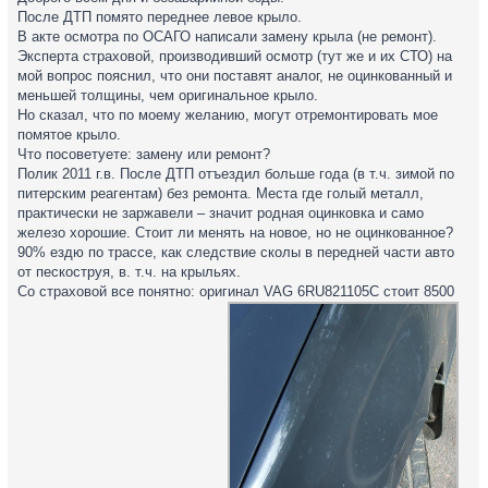
После ДТП помято переднее левое крыло.
В акте осмотра по ОСАГО написали замену крыла (не ремонт).
Эксперта страховой, производивший осмотр (тут же и их СТО) на
мой вопрос пояснил, что они поставят аналог, не оцинкованный и
меньшей толщины, чем оригинальное крыло.
Но сказал, что по моему желанию, могут отремонтировать мое
помятое крыло.
Что посоветуете: замену или ремонт?
Полик 2011 г.в. После ДТП отъездил больше года (в т.ч. зимой по
питерским реагентам) без ремонта. Места где голый металл,
практически не заржавели – значит родная оцинковка и само
железо хорошие. Стоит ли менять на новое, но не оцинкованное?
90% ездю по трассе, как следствие сколы в передней части авто
от пескоструя, в. т.ч. на крыльях.
Со страховой все понятно: оригинал VAG 6RU821105C стоит 8500