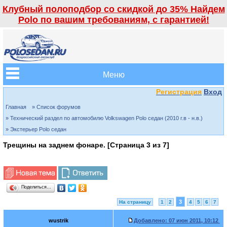
Клубный полоподбор со скидкой до 35% Найдем
Polo по вашим требованиям, с гарантией!
Меню
Регистрация
Вход
Главная
» Список форумов
» Технический раздел по автомобилю Volkswagen Polo седан (2010 г.в - н.в.)
» Экстерьер Polo седан
Трещины на заднем фонаре. [Страница
3
из
7
]
Поделиться…
3
На страницу
1
2
4
5
6
7
wustrik
Добавлено:
07 июн 2011, 10:12