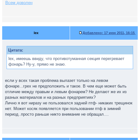
Всем доволен
lex
Добавлено:
17 июн 2011, 16:15
Цитата:
lex, имеешь ввиду, что противотуманная секция перегревает
фонарь? Ну-у, прямо не знаю.
если у всех такая проблема вылазет только на левом
фонаре...грех не предположить и такое. В чем еще может быть
отличие между правым и левым фонарем? Не делают же их из
разных материалов и на разных предприятиях?
Лично я вот ниразу не пользовался задней птф- никаких трещинок
нет. Может косяк появляется при пользовании птф в зимний
период..просто раньше никто внимание не обращал....