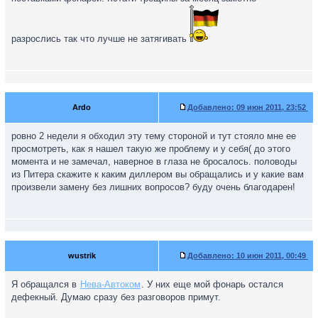
разрослись так что лучше не затягивать
Ardo
Добавлено:
09 июн 2011, 23:52
ровно 2 недели я обходил эту тему стороной и тут стояло мне ее
просмотреть, как я нашел такую же проблему и у себя( до этого
момента и не замечал, наверное в глаза не бросалось. половоды
из Питера скажите к каким диллером вы обращались и у какие вам
произвели замену без лишних вопросов? буду очень благодарен!
wustrik
Добавлено:
10 июн 2011, 00:49
Я обращался в
Нева-Автоком
. У них еще мой фонарь остался
дефекный. Думаю сразу без разговоров примут.