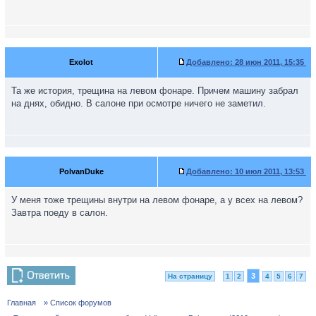
Exolot
Добавлено:
28 июн 2011, 15:35
Та же история, трещина на левом фонаре. Причем машину забрал
на днях, обидно. В салоне при осмотре ничего не заметил.
PolvanDuke
Добавлено:
10 июл 2011, 13:53
У меня тоже трещины внутри на левом фонаре, а у всех на левом?
Завтра поеду в салон.
3
На страницу
1
2
4
5
6
7
Главная
» Список форумов