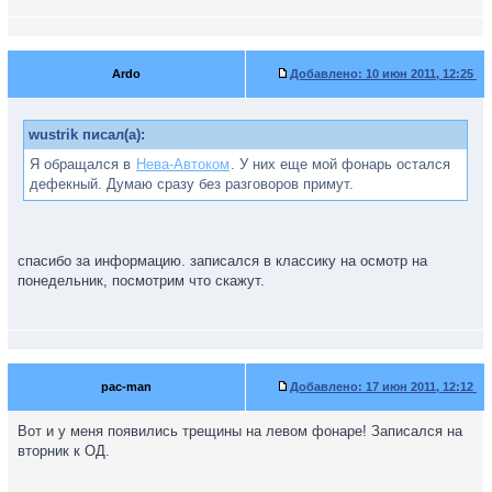
Ardo
Добавлено:
10 июн 2011, 12:25
wustrik писал(а):
Я обращался в
Нева-Автоком
. У них еще мой фонарь остался
дефекный. Думаю сразу без разговоров примут.
спасибо за информацию. записался в классику на осмотр на
понедельник, посмотрим что скажут.
pac-man
Добавлено:
17 июн 2011, 12:12
Вот и у меня появились трещины на левом фонаре! Записался на
вторник к ОД.