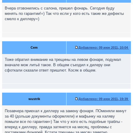
Вчера отзвонились с салона, пришел фонарь. Сегодня буду
менять по гарантии!=) Так что если у кого есть такие же дефекты
смело к диллеру=)
Cem
Добавлено:
09 июн 2011, 10:04
Тоже обратил внимание на трещины на левом фонаре, подумал
вначале мож литьё такое. В общем съездил к дилеру они
сфоткали сказали ответ пришлют. Косяк в общем.
wustrik
Добавлено:
09 июн 2011, 19:39
Позавчера приехал к диллеру на замену фонаря. ПОменяли минут
за 40 (дольше документы оформляли) и мафынку на халяву
помыли все по гарантии=) Так что у кого есть подобные траблы -
вперед к диллеру, правда затянется на месяц, проблемы с
поставками фонарей. Кстати трещины за месяц заметно