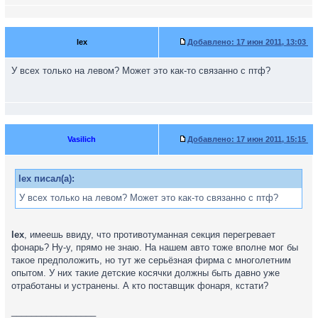
lex
Добавлено:
17 июн 2011, 13:03
У всех только на левом? Может это как-то связанно с птф?
Vasilich
Добавлено:
17 июн 2011, 15:15
lex писал(а):
У всех только на левом? Может это как-то связанно с птф?
lex
, имеешь ввиду, что противотуманная секция перегревает
фонарь? Ну-у, прямо не знаю. На нашем авто тоже вполне мог бы
такое предположить, но тут же серьёзная фирма с многолетним
опытом. У них такие детские косячки должны быть давно уже
отработаны и устранены. А кто поставщик фонаря, кстати?
_________________