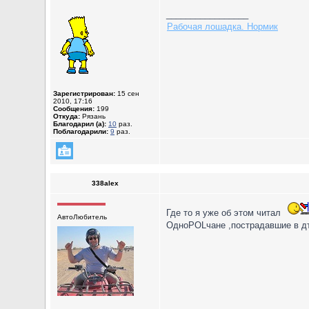
_________________
Рабочая лошадка. Нормик
Зарегистрирован:
15 сен
2010, 17:16
Сообщения:
199
Откуда:
Рязань
Благодарил (а):
10
раз.
Поблагодарили:
9
раз.
338alex
Где то я уже об этом читал
АвтоЛюбитель
ОдноPOLчане ,пострадавшие в дт