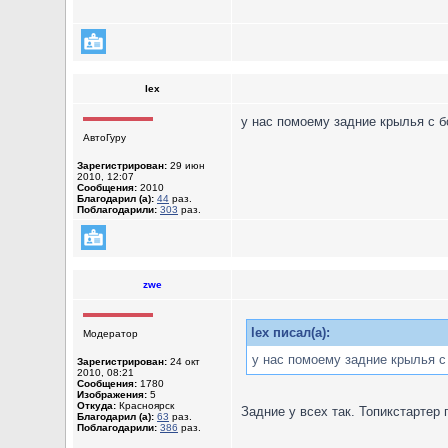
lex
у нас помоему задние крылья с б
АвтоГуру
Зарегистрирован:
29 июн
2010, 12:07
Сообщения:
2010
Благодарил (а):
44
раз.
Поблагодарили:
303
раз.
zwe
lex писал(а):
Модератор
у нас помоему задние крылья с 
Зарегистрирован:
24 окт
2010, 08:21
Сообщения:
1780
Изображения:
5
Откуда:
Красноярск
Задние у всех так. Топикстартер 
Благодарил (а):
63
раз.
Поблагодарили:
386
раз.