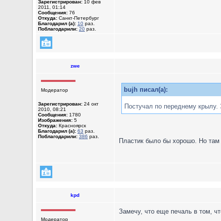
Зарегистрирован:
10 фев
2011, 01:14
Сообщения:
76
Откуда:
Санкт-Петербург
Благодарил (а):
10
раз.
Поблагодарили:
20
раз.
zwe
bujh писал(а):
Модератор
Зарегистрирован:
24 окт
Постучал по переднему крылу. З
2010, 08:21
Сообщения:
1780
Изображения:
5
Откуда:
Красноярск
Благодарил (а):
63
раз.
Поблагодарили:
386
раз.
Пластик было бы хорошо. Но там
kpd
Замечу, что еще печаль в том, ч
Модератор