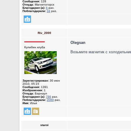
Сообщения:
128
Откуда:
Магнитогорск
Благодарил (а):
6
раз.
Поблагодарили:
34
раз.
Riv_2000
Olegsan
Кулибин клуба
Возьмите магнитик с холодильни
Зарегистрирован:
30 июн
2010, 05:15
Сообщения:
1391
Изображения:
1
Откуда:
Барнаул
Благодарил (а):
786
раз.
Поблагодарили:
2089
раз.
Имя:
Илья
staroi