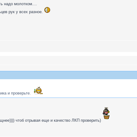
ь надо молотком....
ьцев рук у всех разное.
ика и проверьте.
щнее)))) чтоб отрывая еще и качество ЛКП проверить)