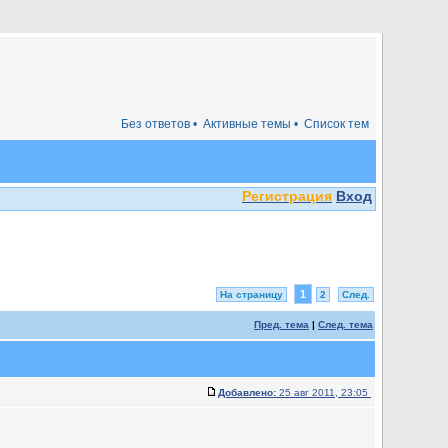
Без ответов •
Активные темы •
Список тем
Регистрация
Вход
1
На страницу
2
След.
Пред. тема
|
След. тема
Добавлено:
25 авг 2011, 23:05