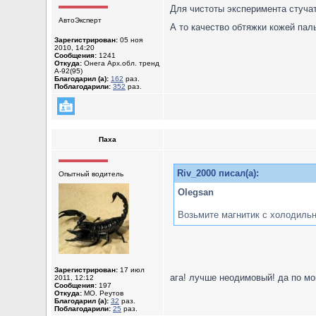
Для чистоты эксперимента стучат
АвтоЭксперт
А то качество обтяжки кожей пал
Зарегистрирован:
05 ноя
2010, 14:20
Сообщения:
1241
Откуда:
Онега Арх.обл. тренд
А-92(95)
Благодарил (а):
162
раз.
Поблагодарили:
352
раз.
Паха
Riv_2000 писал(а):
Опытный водитель
Olegsan
Возьмите магнитик с холодильн
Зарегистрирован:
17 июл
ага! лучше неодимовый! да по мо
2011, 12:12
Сообщения:
197
Откуда:
МО. Реутов
Благодарил (а):
32
раз.
Поблагодарили:
25
раз.