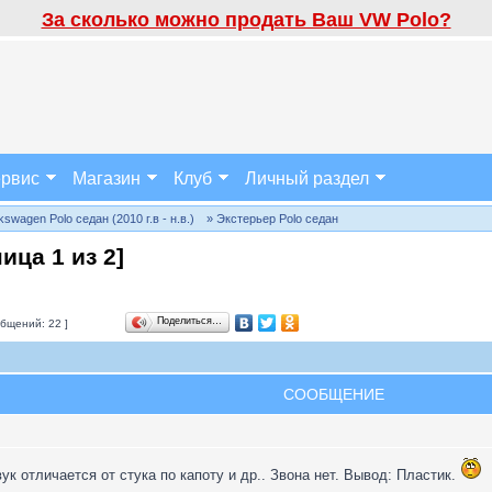
За сколько можно продать Ваш VW Polo?
рвис
Магазин
Клуб
Личный раздел
wagen Polo седан (2010 г.в - н.в.)
» Экстерьер Polo седан
ница
1
из
2
]
Поделиться…
бщений: 22 ]
СООБЩЕНИЕ
к отличается от стука по капоту и др.. Звона нет. Вывод: Пластик.