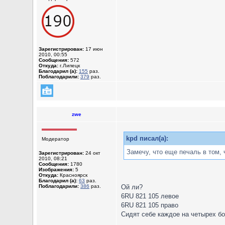
Зарегистрирован:
17 июн
2010, 00:55
Сообщения:
572
Откуда:
г.Липецк
Благодарил (а):
155
раз.
Поблагодарили:
379
раз.
zwe
kpd писал(а):
Модератор
Замечу, что еще печаль в том, 
Зарегистрирован:
24 окт
2010, 08:21
Сообщения:
1780
Изображения:
5
Откуда:
Красноярск
Благодарил (а):
63
раз.
Поблагодарили:
386
раз.
Ой ли?
6RU 821 105 левое
6RU 821 105 право
Сидят себе каждое на четырех б