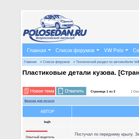
Главная
Список форумов
VW Polo
Се
Главная
» Список форумов
» Технический раздел по автомобилю Volks
Пластиковые детали кузова. [Стра
Страница
1
из
2
[ Соо
Версия для печати
АВТОР
bujh
Постучал по переднему крылу. Зву
Опытный водитель