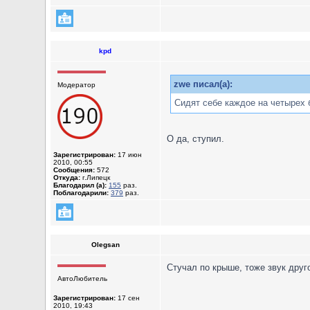
kpd
zwe писал(а):
Модератор
Сидят себе каждое на четырех 
О да, ступил.
Зарегистрирован:
17 июн
2010, 00:55
Сообщения:
572
Откуда:
г.Липецк
Благодарил (а):
155
раз.
Поблагодарили:
379
раз.
Olegsan
Стучал по крыше, тоже звук друг
АвтоЛюбитель
Зарегистрирован:
17 сен
2010, 19:43