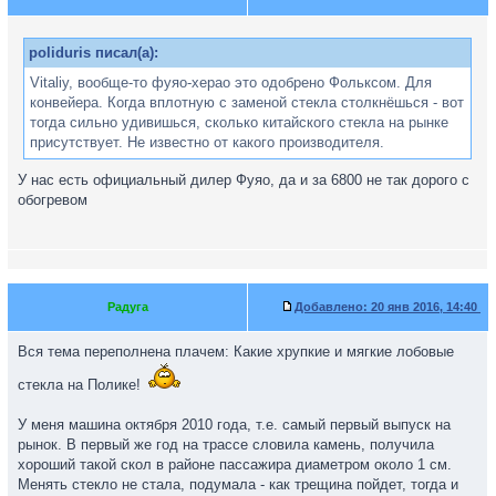
poliduris писал(а):
Vitaliy, вообще-то фуяо-херао это одобрено Фольксом. Для
конвейера. Когда вплотную с заменой стекла столкнёшься - вот
тогда сильно удивишься, сколько китайского стекла на рынке
присутствует. Не известно от какого производителя.
У нас есть официальный дилер Фуяо, да и за 6800 не так дорого с
обогревом
Радуга
Добавлено:
20 янв 2016, 14:40
Вся тема переполнена плачем: Какие хрупкие и мягкие лобовые
стекла на Полике!
У меня машина октября 2010 года, т.е. самый первый выпуск на
рынок. В первый же год на трассе словила камень, получила
хороший такой скол в районе пассажира диаметром около 1 см.
Менять стекло не стала, подумала - как трещина пойдет, тогда и