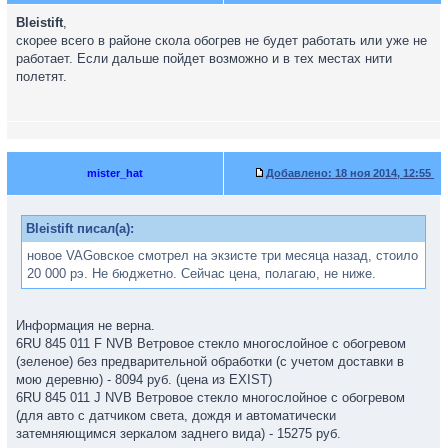
Bleistift
,
скорее всего в районе скола обогрев не будет работать или уже не
работает. Если дальше пойдет возможно и в тех местах нити
полетят.
mister_hat
Добавлено:
18 ноя 2014, 12:55
Bleistift писал(а):
новое VAGовское смотрел на экзисте три месяца назад, стоило
20 000 рэ. Не бюджетно. Сейчас цена, полагаю, не ниже.
Информация не верна.
6RU 845 011 F NVB Ветровое стекло многослойное с обогревом
(зеленое) без предварительной обработки (с учетом доставки в
мою деревню) - 8094 руб. (цена из EXIST)
6RU 845 011 J NVB Ветровое стекло многослойное с обогревом
(для авто с датчиком света, дождя и автоматически
затемняющимся зеркалом заднего вида) - 15275 руб.