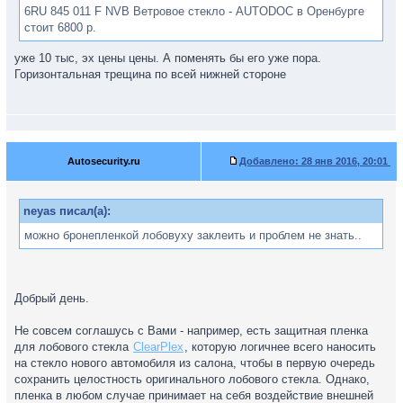
6RU 845 011 F NVB Ветровое стекло - AUTODOC в Оренбурге
стоит 6800 р.
уже 10 тыс, эх цены цены. А поменять бы его уже пора.
Горизонтальная трещина по всей нижней стороне
Autosecurity.ru
Добавлено:
28 янв 2016, 20:01
neyas писал(а):
можно бронепленкой лобовуху заклеить и проблем не знать..
Добрый день.
Не совсем соглашусь с Вами - например, есть защитная пленка
для лобового стекла
ClearPlex
, которую логичнее всего наносить
на стекло нового автомобиля из салона, чтобы в первую очередь
сохранить целостность оригинального лобового стекла. Однако,
пленка в любом случае принимает на себя воздействие внешней