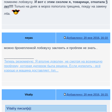
поменяю лобовуху.
И вот с этим сколом я, товарищи, откатала
5
лет
!!!!
Только на днях в мороз поползла трещина, поеду на замену
лба.
neyas
Добавлено:
20 янв 2016, 16:10
можно бронепленкой лобовуху заклеить и проблем не знать..
_________________
Теперь резюмирую: Я вполне доволен, не смотря на возникшую
проблему, которая дилером была решена. Если допилить - всё
хорошо и машина доставляет. (оп...
Vitaliy
Добавлено:
20 янв 2016, 16:15
Vitaliy писал(а):