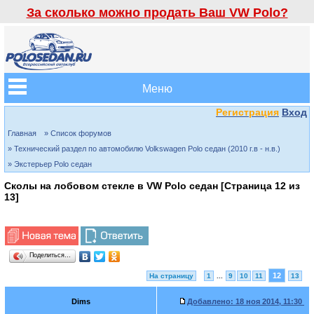
За сколько можно продать Ваш VW Polo?
Меню
Регистрация
Вход
Главная
» Список форумов
» Технический раздел по автомобилю Volkswagen Polo седан (2010 г.в - н.в.)
» Экстерьер Polo седан
Сколы на лобовом стекле в VW Polo седан [Страница
12
из
13
]
Поделиться…
12
На страницу
1
...
9
10
11
13
Dims
Добавлено:
18 ноя 2014, 11:30