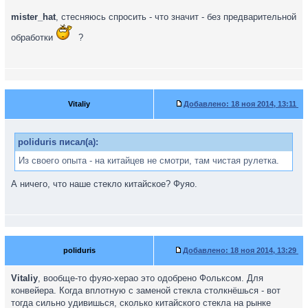
mister_hat
, стесняюсь спросить - что значит - без предварительной
обработки
?
Vitaliy
Добавлено:
18 ноя 2014, 13:11
poliduris писал(а):
Из своего опыта - на китайцев не смотри, там чистая рулетка.
А ничего, что наше стекло китайское? Фуяо.
poliduris
Добавлено:
18 ноя 2014, 13:29
Vitaliy
, вообще-то фуяо-херао это одобрено Фольксом. Для
конвейера. Когда вплотную с заменой стекла столкнёшься - вот
тогда сильно удивишься, сколько китайского стекла на рынке