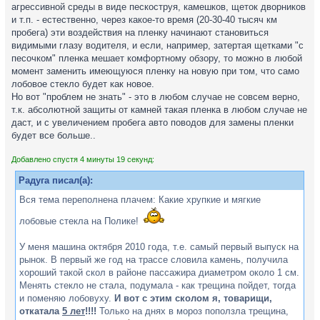
агрессивной среды в виде пескоструя, камешков, щеток дворников
и т.п. - естественно, через какое-то время (20-30-40 тысяч км
пробега) эти воздействия на пленку начинают становиться
видимыми глазу водителя, и если, например, затертая щетками "с
песочком" пленка мешает комфортному обзору, то можно в любой
момент заменить имеющуюся пленку на новую при том, что само
лобовое стекло будет как новое.
Но вот "проблем не знать" - это в любом случае не совсем верно,
т.к. абсолютной защиты от камней такая пленка в любом случае не
даст, и с увеличением пробега авто поводов для замены пленки
будет все больше..
Добавлено спустя 4 минуты 19 секунд:
Радуга писал(а):
Вся тема переполнена плачем: Какие хрупкие и мягкие
лобовые стекла на Полике!
У меня машина октября 2010 года, т.е. самый первый выпуск на
рынок. В первый же год на трассе словила камень, получила
хороший такой скол в районе пассажира диаметром около 1 см.
Менять стекло не стала, подумала - как трещина пойдет, тогда
и поменяю лобовуху.
И вот с этим сколом я, товарищи,
откатала
5 лет
!!!!
Только на днях в мороз поползла трещина,