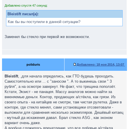
Добавлено спустя 47 секунд:
Bleistift писал(а):
Как бы вы поступили в данной ситуации?
Заменил бы стекло при первой же возможности.
poliduris
Добавлено:
18 ноя 2014, 13:07
Bleistift
, ,для начала определись, как ГТО будешь проходить.
Самостоятельно или ... с "заносом ". А то выкинешь свои " 3
рубля", а на осмотре завернут. Не факт, что трещина поползёт.
Кстати, Экзист - не панацея. Массу аналогов можно найти за
вменяемые деньги. Контор, продающих а/стёкла, как грязи. Из
своего опыта - на китайцев не смотри, там чистая рулетка. Даже в
конторе, где стекло менял, сами установщики отсоветовали -
выложили для сравнения несколько экземпляров. Дешёвый китаец
- мутный да искажения давал. Брал стекло ASG , как эконом
вариант очень даже.
А вообще сложилось впечатление, что все лобовые а/стёкла