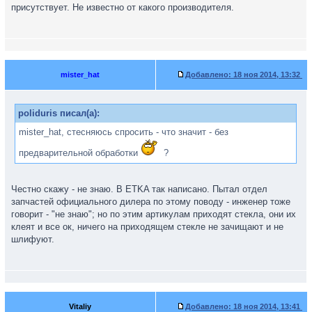
присутствует. Не известно от какого производителя.
mister_hat
Добавлено:
18 ноя 2014, 13:32
poliduris писал(а):
mister_hat, стесняюсь спросить - что значит - без
предварительной обработки
?
Честно скажу - не знаю. В ETKA так написано. Пытал отдел
запчастей официального дилера по этому поводу - инженер тоже
говорит - "не знаю"; но по этим артикулам приходят стекла, они их
клеят и все ок, ничего на приходящем стекле не зачищают и не
шлифуют.
Vitaliy
Добавлено:
18 ноя 2014, 13:41