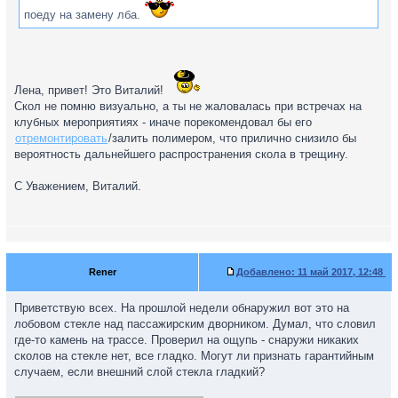
поеду на замену лба.
Лена, привет! Это Виталий!
Скол не помню визуально, а ты не жаловалась при встречах на
клубных мероприятиях - иначе порекомендовал бы его
отремонтировать
/залить полимером, что прилично снизило бы
вероятность дальнейшего распространения скола в трещину.
С Уважением, Виталий.
Rener
Добавлено:
11 май 2017, 12:48
Приветствую всех. На прошлой недели обнаружил вот это на
лобовом стекле над пассажирским дворником. Думал, что словил
где-то камень на трассе. Проверил на ощупь - снаружи никаких
сколов на стекле нет, все гладко. Могут ли признать гарантийным
случаем, если внешний слой стекла гладкий?