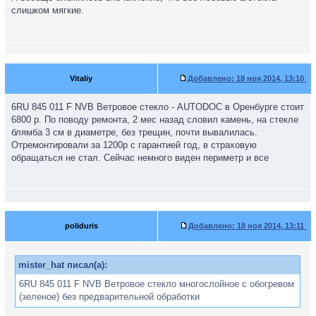
слишком мягкие.
Vitaliy
Добавлено:
18 ноя 2014, 13:10
6RU 845 011 F NVB Ветровое стекло - AUTODOC в Оренбурге стоит
6800 р. По поводу ремонта, 2 мес назад словил камень, на стекле
блямба 3 см в диаметре, без трещин, почти вывалилась.
Отремонтировали за 1200р с гарантией год, в страховую
обращаться не стал. Сейчас немного виден периметр и все
poliduris
Добавлено:
18 ноя 2014, 13:11
mister_hat писал(а):
6RU 845 011 F NVB Ветровое стекло многослойное с обогревом
(зеленое) без предварительной обработки