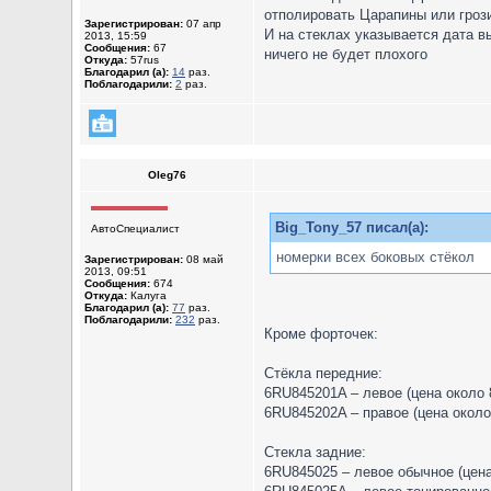
отполировать Царапины или грози
Зарегистрирован:
07 апр
И на стеклах указывается дата в
2013, 15:59
Сообщения:
67
ничего не будет плохого
Откуда:
57rus
Благодарил (а):
14
раз.
Поблагодарили:
2
раз.
Oleg76
Big_Tony_57 писал(а):
АвтоСпециалист
номерки всех боковых стёкол
Зарегистрирован:
08 май
2013, 09:51
Сообщения:
674
Откуда:
Калуга
Благодарил (а):
77
раз.
Поблагодарили:
232
раз.
Кроме форточек:
Стёкла передние:
6RU845201A – левое (цена около 
6RU845202A – правое (цена около 
Стекла задние:
6RU845025 – левое обычное (цена