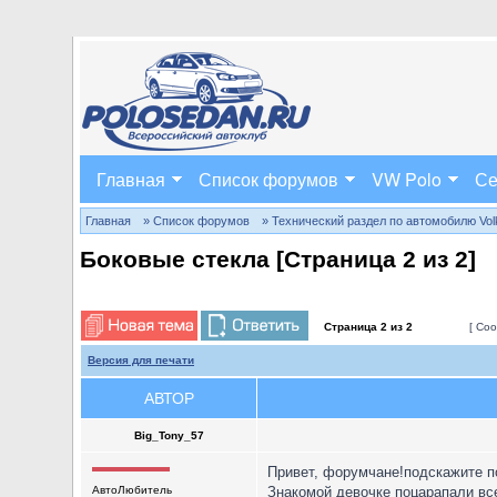
Главная
Список форумов
VW Polo
Се
Главная
» Список форумов
» Технический раздел по автомобилю Volks
Боковые стекла [Страница
2
из
2
]
Страница
2
из
2
[ Соо
Версия для печати
АВТОР
Big_Tony_57
Привет, форумчане!подскажите п
АвтоЛюбитель
Знакомой девочке поцарапали вс