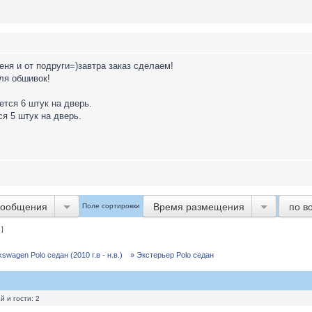
еня и от подруги=)завтра заказ сделаем!
ля обшивок!
тся 6 штук на дверь.
я 5 штук на дверь.
сообщения
Время размещения
по в
Поле сортировки
 ]
wagen Polo седан (2010 г.в - н.в.)
» Экстерьер Polo седан
 и гости: 2