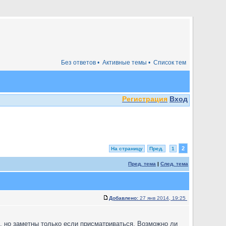
Без ответов •
Активные темы •
Список тем
Регистрация
Вход
2
На страницу
Пред.
1
Пред. тема
|
След. тема
Добавлено:
27 янв 2014, 19:25
, но заметны только если присматриваться. Возможно ли