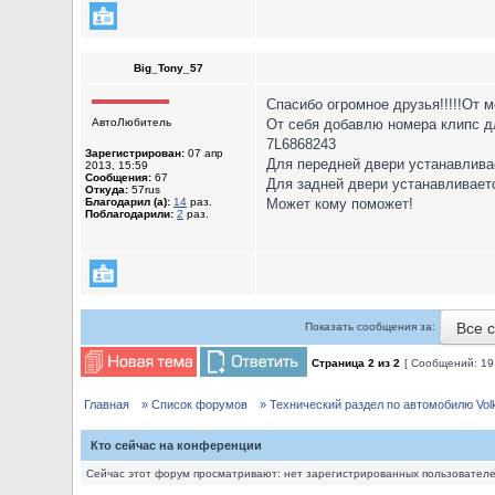
Big_Tony_57
Спасибо огромное друзья!!!!!От м
АвтоЛюбитель
От себя добавлю номера клипс д
7L6868243
Зарегистрирован:
07 апр
Для передней двери устанавливае
2013, 15:59
Сообщения:
67
Для задней двери устанавливаетс
Откуда:
57rus
Благодарил (а):
14
раз.
Может кому поможет!
Поблагодарили:
2
раз.
Все 
Показать сообщения за:
Страница
2
из
2
[ Сообщений: 19
Главная
» Список форумов
» Технический раздел по автомобилю Volks
Кто сейчас на конференции
Сейчас этот форум просматривают: нет зарегистрированных пользователей