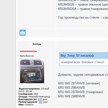
6RU845025A – левое тонированное
6RU845026 – правое обычное (цен
6RU845026A – правое тонированно
Год производства на стёкле – са
Serёga
Big_Tony_57 писал(а):
АвтоЗнаток
номерки всех боковых стекол
Добавлю, задние неподвижные ст
6RU 845 297ANVB (зеленые)
6RU 845 298ANVB
Зарегистрирован:
10 май
2013, 20:44
6RU 845 297BNVB (тонирован)
Сообщения:
393
6RU 845 298BNVB
Откуда:
Нижний Новгород
Благодарил (а):
105
раз.
Поблагодарили:
110
раз.
Имя:
Серёга