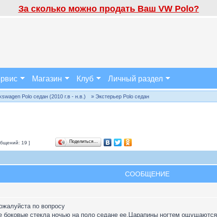
За сколько можно продать Ваш VW Polo?
рвис
Магазин
Клуб
Личный раздел
wagen Polo седан (2010 г.в - н.в.)
» Экстерьер Polo седан
Поделиться…
бщений: 19 ]
СООБЩЕНИЕ
ожалуйста по вопросу
е боковые стекла ночью на поло седане ее.Царапины ногтем ощущаются