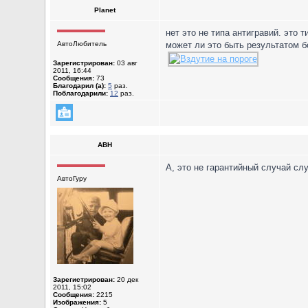
Planet
нет это не типа антигравий. это 
АвтоЛюбитель
может ли это быть результатом б
Зарегистрирован:
03 авг
2011, 16:44
Сообщения:
73
Благодарил (а):
5
раз.
Поблагодарили:
12
раз.
ABH
А, это не гарантийный случай сл
АвтоГуру
Зарегистрирован:
20 дек
2011, 15:02
Сообщения:
2215
Изображения:
5