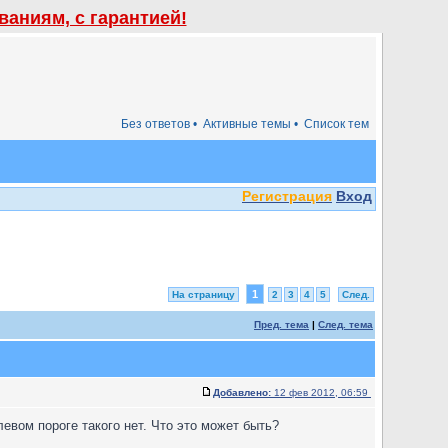
аниям, с гарантией!
Без ответов •
Активные темы •
Список тем
Регистрация
Вход
1
На страницу
2
3
4
5
След.
Пред. тема
|
След. тема
Добавлено:
12 фев 2012, 06:59
евом пороге такого нет. Что это может быть?