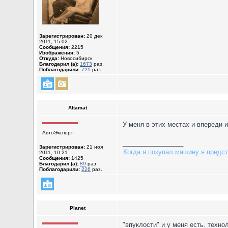
Зарегистрирован:
20 дек
2011, 15:02
Сообщения:
2215
Изображения:
5
Откуда:
Новосибирск
Благодарил (а):
1673
раз.
Поблагодарили:
721
раз.
Aftamat
У меня в этих местах и впереди и
АвтоЭксперт
_________________
Зарегистрирован:
21 ноя
Когда я покупал машину я предст
2011, 10:21
Сообщения:
1425
Благодарил (а):
89
раз.
Поблагодарили:
226
раз.
Planet
"впуклости" и у меня есть. техн