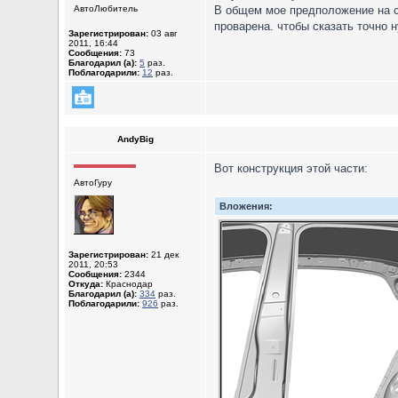
АвтоЛюбитель
В общем мое предположение на сч
проварена. чтобы сказать точно н
Зарегистрирован:
03 авг
2011, 16:44
Сообщения:
73
Благодарил (а):
5
раз.
Поблагодарили:
12
раз.
AndyBig
Вот конструкция этой части:
АвтоГуру
Вложения:
Зарегистрирован:
21 дек
2011, 20:53
Сообщения:
2344
Откуда:
Краснодар
Благодарил (а):
334
раз.
Поблагодарили:
926
раз.