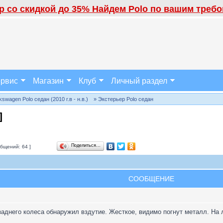
 со скидкой до 35% Найдем Polo по вашим требов
рвис
Магазин
Клуб
Личный раздел
wagen Polo седан (2010 г.в - н.в.)
» Экстерьер Polo седан
]
Поделиться…
бщений: 64 ]
СООБЩЕНИЕ
заднего колеса обнаружил вздутие. Жесткое, видимо погнут металл. На л