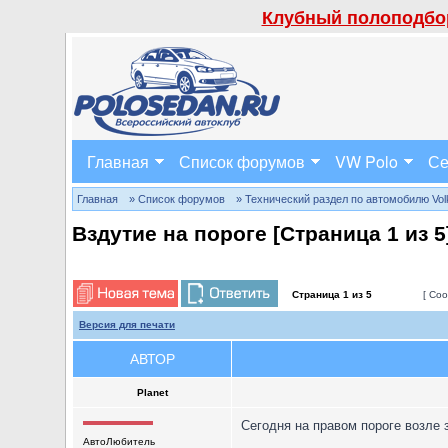
Клубный полоподбор
Главная
Список форумов
VW Polo
Се
Главная
» Список форумов
» Технический раздел по автомобилю Volks
Вздутие на пороге [Страница
1
из
5
Страница
1
из
5
[ Соо
Версия для печати
АВТОР
Planet
Сегодня на правом пороге возле 
АвтоЛюбитель