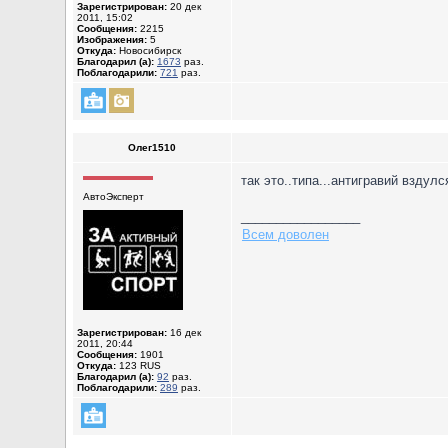
Зарегистрирован:
20 дек
2011, 15:02
Сообщения:
2215
Изображения:
5
Откуда:
Новосибирск
Благодарил (а):
1673
раз.
Поблагодарили:
721
раз.
Олег1510
так это..типа...антигравий вздул
АвтоЭксперт
_________________
Всем доволен
Зарегистрирован:
16 дек
2011, 20:44
Сообщения:
1901
Откуда:
123 RUS
Благодарил (а):
92
раз.
Поблагодарили:
289
раз.