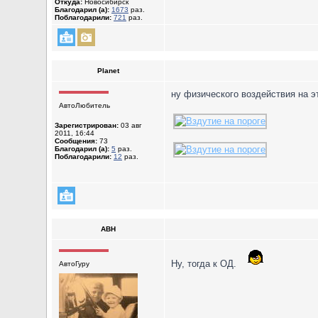
Откуда:
Новосибирск
Благодарил (а):
1673
раз.
Поблагодарили:
721
раз.
Planet
ну физического воздействия на э
АвтоЛюбитель
Зарегистрирован:
03 авг
2011, 16:44
Сообщения:
73
Благодарил (а):
5
раз.
Поблагодарили:
12
раз.
ABH
Ну, тогда к ОД.
АвтоГуру