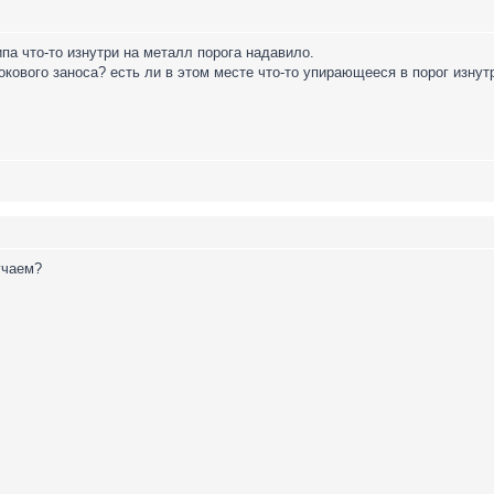
типа что-то изнутри на металл порога надавило.
окового заноса? есть ли в этом месте что-то упирающееся в порог изнут
учаем?