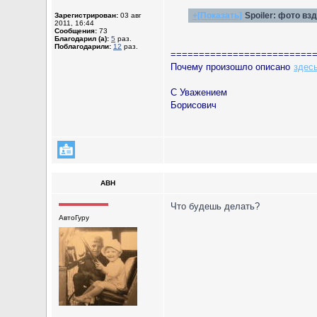
+[Показать]
Spoiler:
фото взд
Зарегистрирован:
03 авг
2011, 16:44
Сообщения:
73
Благодарил (а):
5
раз.
Поблагодарили:
12
раз.
=========================
Почему произошло описано
здес
С Уважением
Борисович
ABH
Что будешь делать?
АвтоГуру