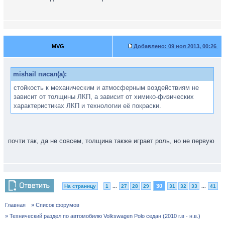
MVG
Добавлено:
09 ноя 2013, 00:26
mishail писал(а):
стойкость к механическим и атмосферным воздействиям не
зависит от толщины ЛКП, а зависит от химико-физических
характеристиках ЛКП и технологии её покраски.
почти так, да не совсем, толщина также играет роль, но не первую
30
На страницу
1
...
27
28
29
31
32
33
...
41
Главная
» Список форумов
» Технический раздел по автомобилю Volkswagen Polo седан (2010 г.в - н.в.)