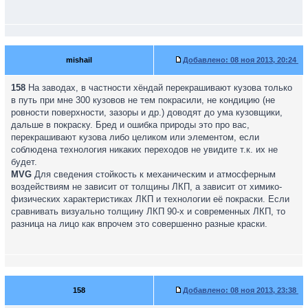
mishail
Добавлено:
08 ноя 2013, 20:24
158
На заводах, в частности хёндай перекрашивают кузова только
в путь при мне 300 кузовов не тем покрасили, не кондицию (не
ровности поверхности, зазоры и др.) доводят до ума кузовщики,
дальше в покраску. Бред и ошибка природы это про вас,
перекрашивают кузова либо целиком или элементом, если
соблюдена технология никаких переходов не увидите т.к. их не
будет.
MVG
Для сведения стойкость к механическим и атмосферным
воздействиям не зависит от толщины ЛКП, а зависит от химико-
физических характеристиках ЛКП и технологии её покраски. Если
сравнивать визуально толщину ЛКП 90-х и современных ЛКП, то
разница на лицо как впрочем это совершенно разные краски.
158
Добавлено:
08 ноя 2013, 23:38