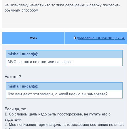
на шпаклевку нанести что то типа серебрянки и сверху покрасить
обычным способом
MVG
Добавлено:
08 ноя 2013, 17:04
mishail писал(а):
MVG вы так и не ответили на вопрос
На этот ?
mishail писал(а):
Что вам дают эти замеры, с какой целью вы замеряете?
Если да, то:
1. Cо словом цель надо быть поосторожнее, не путать его с
задачами
2. Мое понимание термина цель - это желаемое состояние по smart