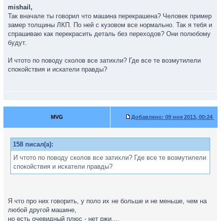
mishail,
Так вначале ты говорил что машина перекрашена? Человек пример
замер толщины ЛКП. По ней с кузовом все нормально. Так я тебя и
спрашиваю как перекрасить деталь без переходов? Они полюбому
будут.
И чтото по поводу сколов все затихли? Где все те возмутилели
спокойствия и искатели правды?
MVG
Добавлено:
09 ноя 2013, 00:24
158 писал(а):
И чтото по поводу сколов все затихли? Где все те возмутилели
спокойствия и искатели правды?
Я что про них говорить, у поло их не больше и не меньше, чем на
любой другой машине,
но есть очевидный плюс - нет ржи....