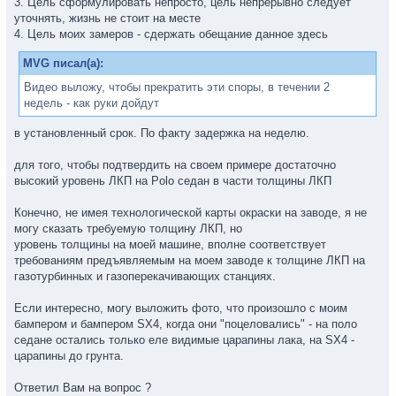
3. Цель сформулировать непросто, цель непрерывно следует
уточнять, жизнь не стоит на месте
4. Цель моих замеров - сдержать обещание данное здесь
MVG писал(а):
Видео выложу, чтобы прекратить эти споры, в течении 2
недель - как руки дойдут
в установленный срок. По факту задержка на неделю.
для того, чтобы подтвердить на своем примере достаточно
высокий уровень ЛКП на Polo седан в части толщины ЛКП
Конечно, не имея технологической карты окраски на заводе, я не
могу сказать требуемую толщину ЛКП, но
уровень толщины на моей машине, вполне соответствует
требованиям предъявляемым на моем заводе к толщине ЛКП на
газотурбинных и газоперекачивающих станциях.
Если интересно, могу выложить фото, что произошло с моим
бампером и бампером SX4, когда они "поцеловались" - на поло
седане остались только еле видимые царапины лака, на SX4 -
царапины до грунта.
Ответил Вам на вопрос ?