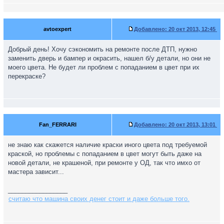
avtoexpert
Добавлено:
20 окт 2013, 12:45
Добрый день! Хочу сэкономить на ремонте после ДТП, нужно
заменить дверь и бампер и окрасить, нашел б/у детали, но они не
моего цвета. Не будет ли проблем с попаданием в цвет при их
перекраске?
Fan_FERRARI
Добавлено:
20 окт 2013, 13:01
не знаю как скажется наличие краски иного цвета под требуемой
краской, но проблемы с попаданием в цвет могут быть даже на
новой детали, не крашеной, при ремонте у ОД, так что имхо от
мастера зависит...
_________________
считаю что машина своих денег стоит и даже больше того.