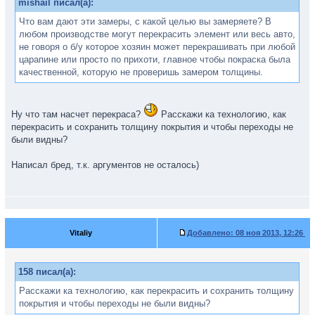
mishail писал(а):
Что вам дают эти замеры, с какой целью вы замеряете? В
любом производстве могут перекрасить элемент или весь авто,
не говоря о б/у которое хозяин может перекрашивать при любой
царапине или просто по прихоти, главное чтобы покраска была
качественной, которую не проверишь замером толщины.
Ну что там насчет перекраса?
Расскажи ка технологию, как
перекрасить и сохранить толщину покрытия и чтобы переходы не
были видны?
Написал бред, т.к. аргументов не осталось)
Vitaliy
Добавлено:
08 ноя 2013, 12:26
158 писал(а):
Расскажи ка технологию, как перекрасить и сохранить толщину
покрытия и чтобы переходы не были видны?