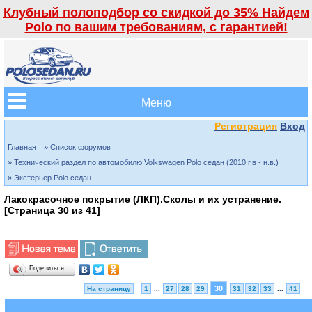
Клубный полоподбор со скидкой до 35% Найдем
Polo по вашим требованиям, с гарантией!
Меню
Регистрация
Вход
Главная
» Список форумов
» Технический раздел по автомобилю Volkswagen Polo седан (2010 г.в - н.в.)
» Экстерьер Polo седан
Лакокрасочное покрытие (ЛКП).Сколы и их устранение.
[Страница
30
из
41
]
Поделиться…
30
На страницу
1
...
27
28
29
31
32
33
...
41