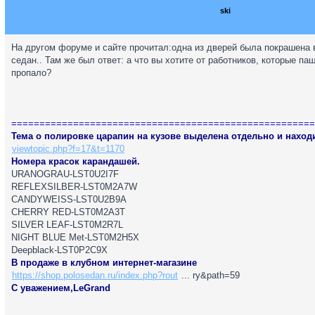
ski
На другом форуме и сайте прочитал:одна из дверей была покрашена в
седан.. Там же был ответ: а что вы хотите от работников, которые па
пропало?
======================================================
Тема о полировке царапин на кузове выделена отдельно и находи
viewtopic.php?f=17&t=1170
Номера красок карандашей.
URANOGRAU-LST0U2I7F
REFLEXSILBER-LST0M2A7W
CANDYWEISS-LST0U2B9A
CHERRY RED-LST0M2A3T
SILVER LEAF-LST0M2R7L
NIGHT BLUE Met-LST0M2H5X
Deepblack-LST0P2C9X
В продаже в клубном интернет-магазине
https://shop.polosedan.ru/index.php?rout
... ry&path=59
С уважением,LeGrand