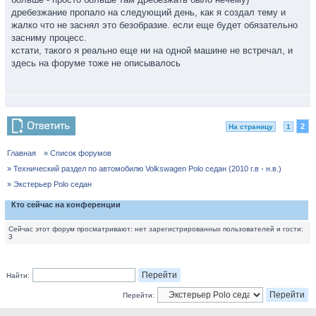
дребезжание пропало на следующий день, как я создал тему и
жалко что не заснял это безобразие. если еще будет обязательно
засниму процесс.
кстати, такого я реально еще ни на одной машине не встречал, и
здесь на форуме тоже не описывалось
2
На страницу
1
Главная
» Список форумов
» Технический раздел по автомобилю Volkswagen Polo седан (2010 г.в - н.в.)
» Экстерьер Polo седан
Кто сейчас на конференции
Сейчас этот форум просматривают: нет зарегистрированных пользователей и гости:
3
Найти:
Перейти: