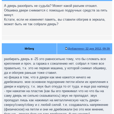
А дверь разобрать не судьба? Может какой разъем отошел.
Обшивка двери снимается с помощью подручных средств за пять
минут.
Кстати, если не изменяет память, вы ставили обогрев в зеркала,
может быть не так собрали дверь?
MrSerg
Добавлено:
22 дек 2012, 09:39
разбирать дверь в -25 это равносильно тому, что бы сломать все
крепления и проч. а гаража к сожалению нет. собрал я тоже все
правильно, т.к. это не первая машина, у которой снимал обшивку,
да и обогрев раньше тоже ставил.
но фишка в том, что в двери как мне кажется ничего не
дребезжало. мое основное подозрение петли и/или их крепления к
двери и корпусу, т.к. звук был откуда то от туда. и еще раз напишу
- при нажатии на пластик (как бы его прижимал что но что бы на
саму дверь не сильно сказывалось) звук не пропадал. звук
пропадал лишь как нажимал на металлическую часть двери -
сверху/снизу/сбоку и с любой силой. т.е. создавалось напряжение
(физическое) на петли и они не дребезжали (но это мое мнение,
больше - просто больше там дребезжать было нечему)