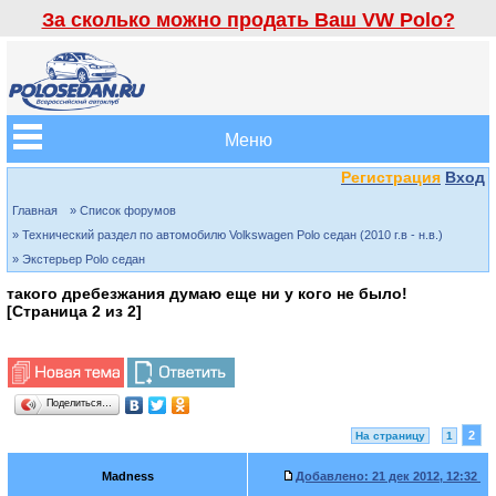
За сколько можно продать Ваш VW Polo?
Меню
Регистрация
Вход
Главная
» Список форумов
» Технический раздел по автомобилю Volkswagen Polo седан (2010 г.в - н.в.)
» Экстерьер Polo седан
такого дребезжания думаю еще ни у кого не было!
[Страница
2
из
2
]
Поделиться…
2
На страницу
1
Madness
Добавлено:
21 дек 2012, 12:32