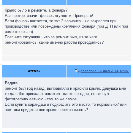
Крыло было в ремонте, а фонарь?
Раз протер, значит фонарь «гуляет». Проверьте!
Если фонарь шатается, то тут 2 варианта – не закреплен при
производстве или повреждены крепления фонаря (при ДТП или при
ремонте крыла)
Поясните ситуацию - что за ремонт был, из-за чего
ремонтировались, какие именно работы проводились?
Azzteck
Добавлено:
06 фев 2013, 18:05
Радуга
ремонт был год назад, выправляли и красили крыло, девушка мне
тогда в бок приехала. заметил только сегодня, но глянул
фотографию летнюю - там то же самое.
Если купить карандаш и подкрасить это место, то нормально? или
все таки придется все крыло перекрашивать?