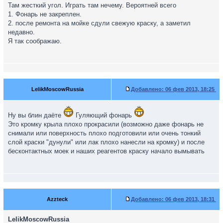
Там жесткий угол. Играть там нечему. Вероятней всего
1. Фонарь не закреплен.
2. после ремонта на мойке сдули свежую краску, а заметил
недавно.
Я так соображаю.
LelikMoscowRussia
Добавлено:
06 фев 2013, 18:25
Ну вы блин даёте
Гуляющий фонарь
Это кромку крыла плохо прокрасили (возможно даже фонарь не
снимали или поверхность плохо подготовили или очень тонкий
слой краски "дунули" или лак плохо нанесли на кромку) и после
бесконтактных моек и наших реагентов краску начало вымывать
Azzteck
Добавлено:
06 фев 2013, 18:31
LelikMoscowRussia