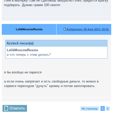
Гони в малярку! сам не сделаешь аккуратно.Плюс придется краску
подбирать. Думаю грамм 100 хватит.
LelikMoscowRussia
Добавлено:
06 фев 2013, 18:41
Azzteck писал(а):
LelikMoscowRussia
и что теперь с этим делать?
я бы вообще не парился
а если очень напрягает и есть свободные деньги, то можно в
сервисе переходом "дунуть" кромку и потом заполировать.
1
На страницу
2