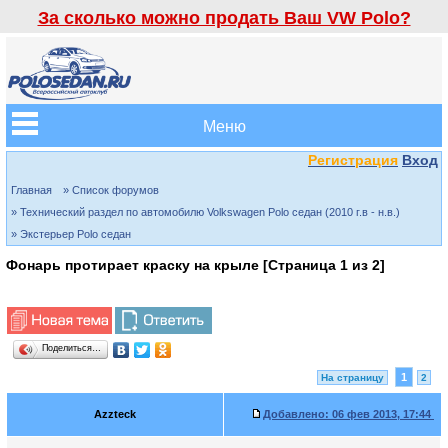
За сколько можно продать Ваш VW Polo?
Меню
Регистрация
Вход
Главная
» Список форумов
» Технический раздел по автомобилю Volkswagen Polo седан (2010 г.в - н.в.)
» Экстерьер Polo седан
Фонарь протирает краску на крыле [Страница
1
из
2
]
Поделиться…
1
На страницу
2
Azzteck
Добавлено:
06 фев 2013, 17:44