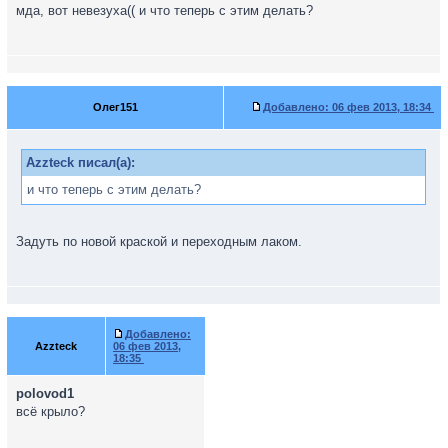
мда, вот невезуха(( и что теперь с этим делать?
Олег151
Добавлено:
06 фев 2013, 18:34
Azzteck писал(а):
и что теперь с этим делать?
Задуть по новой краской и переходным лаком.
Добавлено:
Azzteck
06 фев 2013,
18:35
polovod1
всё крыло?