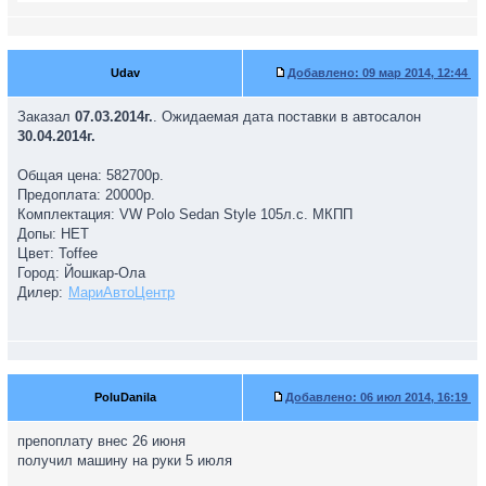
Udav
Добавлено:
09 мар 2014, 12:44
Заказал
07.03.2014г.
. Ожидаемая дата поставки в автосалон
30.04.2014г.
Общая цена: 582700р.
Предоплата: 20000р.
Комплектация: VW Polo Sedan Style 105л.с. МКПП
Допы: НЕТ
Цвет: Toffee
Город: Йошкар-Ола
Дилер:
МариАвтоЦентр
PoluDanila
Добавлено:
06 июл 2014, 16:19
препоплату внес 26 июня
получил машину на руки 5 июля