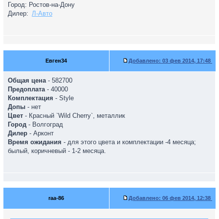
Город: Ростов-на-Дону
Дилер:
Л-Авто
Евген34
Добавлено:
03 фев 2014, 17:48
Общая цена
- 582700
Предоплата
- 40000
Комплектация
- Style
Допы
- нет
Цвет
- Красный `Wild Cherry`, металлик
Город
- Волгоград
Дилер
- Арконт
Время ожидания
- для этого цвета и комплектации -4 месяца;
былый, коричневый - 1-2 месяца.
raa-86
Добавлено:
06 фев 2014, 12:38