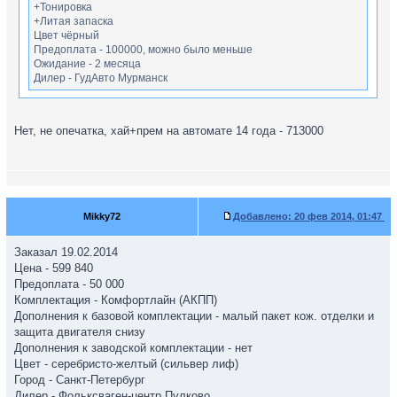
+Тонировка
+Литая запаска
Цвет чёрный
Предоплата - 100000, можно было меньше
Ожидание - 2 месяца
Дилер - ГудАвто Мурманск
Нет, не опечатка, хай+прем на автомате 14 года - 713000
Цена 670 000 ???!!!
или опечатка?
Mikky72
Добавлено:
20 фев 2014, 01:47
Заказал 19.02.2014
Цена - 599 840
Предоплата - 50 000
Комплектация - Комфортлайн (АКПП)
Дополнения к базовой комплектации - малый пакет кож. отделки и
защита двигателя снизу
Дополнения к заводской комплектации - нет
Цвет - серебристо-желтый (сильвер лиф)
Город - Санкт-Петербург
Дилер - Фольксваген-центр Пулково.