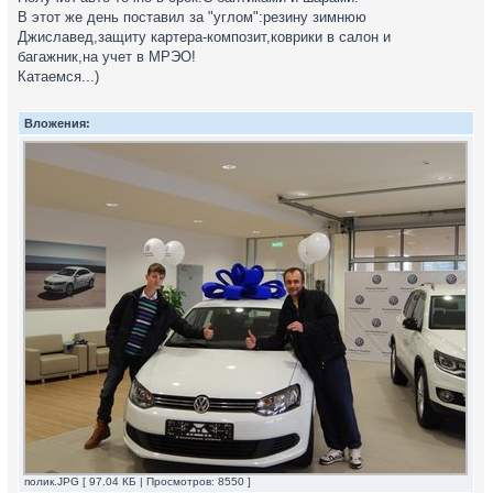
В этот же день поставил за "углом":резину зимнюю
Джиславед,защиту картера-композит,коврики в салон и
багажник,на учет в МРЭО!
Катаемся...)
Вложения:
полик.JPG [ 97.04 КБ | Просмотров: 8550 ]