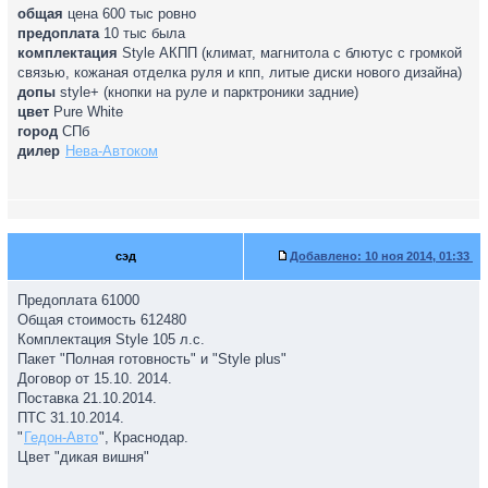
общая
цена 600 тыс ровно
предоплата
10 тыс была
комплектация
Style АКПП (климат, магнитола с блютус с громкой
связью, кожаная отделка руля и кпп, литые диски нового дизайна)
допы
style+ (кнопки на руле и парктроники задние)
цвет
Pure White
город
СПб
дилер
Нева-Автоком
сэд
Добавлено:
10 ноя 2014, 01:33
Предоплата 61000
Общая стоимость 612480
Комплектация Style 105 л.с.
Пакет "Полная готовность" и "Style plus"
Договор от 15.10. 2014.
Поставка 21.10.2014.
ПТС 31.10.2014.
"
Гедон-Авто
", Краснодар.
Цвет "дикая вишня"