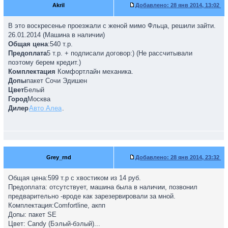
Akril
Добавлено:
28 янв 2014, 13:02
В это воскресенье проезжали с женой мимо Фльца, решили зайти.
26.01.2014 (Машина в наличии)
Общая цена
:540 т.р.
Предоплата
5 т.р. + подписали договор:) (Не рассчитывали
поэтому берем кредит.)
Комплектация
Комфортлайн механика.
Допы
пакет Сочи Эдишен
Цвет
Белый
Город
Москва
Дилер
Авто Алеа
.
Grey_rnd
Добавлено:
28 янв 2014, 23:32
Общая цена:599 т.р с хвостиком из 14 руб.
Предоплата: отсутствует, машина была в наличии, позвонил
предварительно -вроде как зарезервировали за мной.
Комплектация:Comfortline, акпп
Допы: пакет SE
Цвет: Candy (Бэлый-бэлый)...