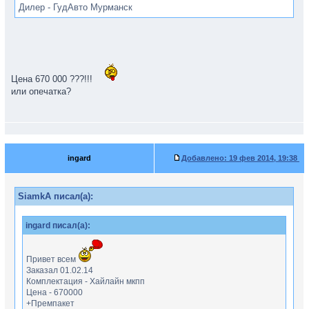
Дилер - ГудАвто Мурманск
Цена 670 000 ???!!!
или опечатка?
ingard
Добавлено:
19 фев 2014, 19:38
SiamkA писал(а):
ingard писал(а):
Привет всем
Заказал 01.02.14
Комплектация - Хайлайн мкпп
Цена - 670000
+Премпакет