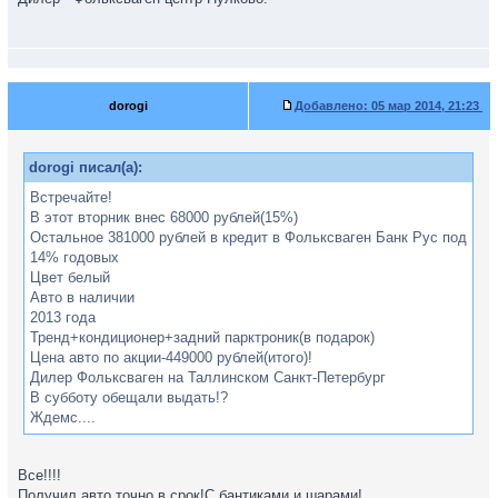
dorogi
Добавлено:
05 мар 2014, 21:23
dorogi писал(а):
Встречайте!
В этот вторник внес 68000 рублей(15%)
Остальное 381000 рублей в кредит в Фольксваген Банк Рус под
14% годовых
Цвет белый
Авто в наличии
2013 года
Тренд+кондиционер+задний парктроник(в подарок)
Цена авто по акции-449000 рублей(итого)!
Дилер Фольксваген на Таллинском Санкт-Петербург
В субботу обещали выдать!?
Ждемс....
Все!!!!
Получил авто точно в срок!С бантиками и шарами!