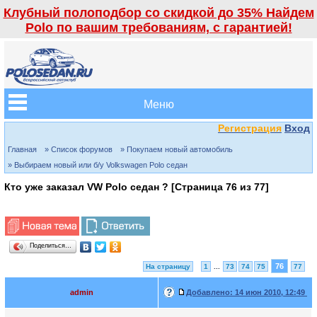
Клубный полоподбор со скидкой до 35% Найдем
Polo по вашим требованиям, с гарантией!
Меню
Регистрация
Вход
Главная
» Список форумов
» Покупаем новый автомобиль
» Выбираем новый или б/у Volkswagen Polo седан
Кто уже заказал VW Polo седан ? [Страница
76
из
77
]
Поделиться…
76
На страницу
1
...
73
74
75
77
admin
Добавлено:
14 июн 2010, 12:49