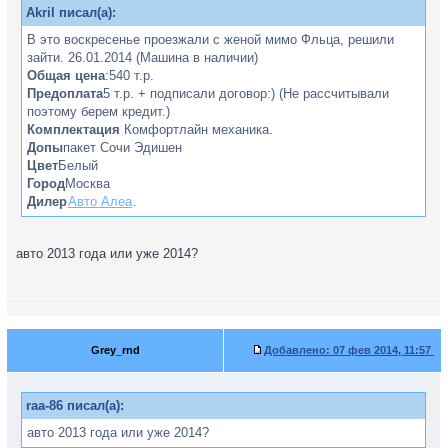
Akril писал(а):
В это воскресенье проезжали с женой мимо Фльца, решили
зайти. 26.01.2014 (Машина в наличии)
Общая цена
:540 т.р.
Предоплата
5 т.р. + подписали договор:) (Не рассчитывали
поэтому берем кредит.)
Комплектация
Комфортлайн механика.
Допы
пакет Сочи Эдишен
Цвет
Белый
Город
Москва
Дилер
Авто Алеа
.
авто 2013 года или уже 2014?
Grey_rnd
Добавлено:
07 фев 2014, 11:57
raa-86 писал(а):
авто 2013 года или уже 2014?