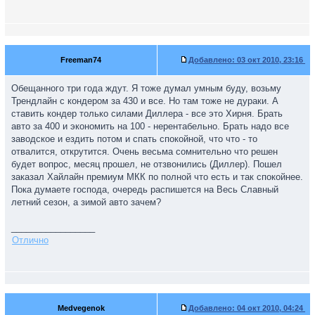
Freeman74
Добавлено:
03 окт 2010, 23:16
Обещанного три года ждут. Я тоже думал умным буду, возьму
Трендлайн с кондером за 430 и все. Но там тоже не дураки. А
ставить кондер только силами Диллера - все это Хирня. Брать
авто за 400 и экономить на 100 - нерентабельно. Брать надо все
заводское и ездить потом и спать спокойной, что что - то
отвалится, открутится. Очень весьма сомнительно что решен
будет вопрос, месяц прошел, не отзвонились (Диллер). Пошел
заказал Хайлайн премиум МКК по полной что есть и так спокойнее.
Пока думаете господа, очередь распишется на Весь Славный
летний сезон, а зимой авто зачем?
_________________
Отлично
Medvegenok
Добавлено:
04 окт 2010, 04:24