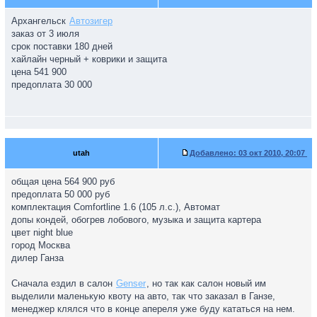
Архангельск
Автозигер
заказ от 3 июля
срок поставки 180 дней
хайлайн черный + коврики и защита
цена 541 900
предоплата 30 000
utah
Добавлено:
03 окт 2010, 20:07
общая цена 564 900 руб
предоплата 50 000 руб
комплектация Comfortline 1.6 (105 л.с.), Автомат
допы кондей, обогрев лобового, музыка и защита картера
цвет night blue
город Москва
дилер Ганза
Сначала ездил в салон
Genser
, но так как салон новый им
выделили маленькую квоту на авто, так что заказал в Ганзе,
менеджер клялся что в конце апереля уже буду кататься на нем.