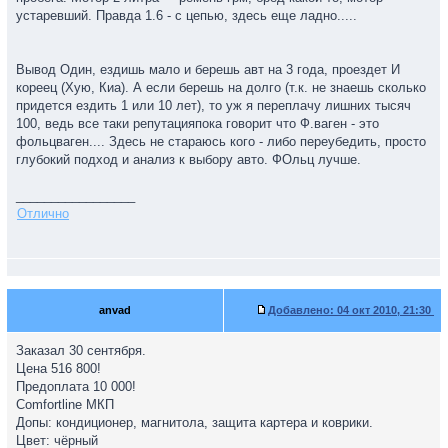
устаревший. Правда 1.6 - с цепью, здесь еще ладно.....
Вывод Один, ездишь мало и берешь авт на 3 года, проездет И
кореец (Хую, Киа). А если берешь на долго (т.к. не знаешь сколько
придется ездить 1 или 10 лет), то уж я переплачу лишних тысяч
100, ведь все таки репутацияпока говорит что Ф.ваген - это
фольцваген.... Здесь не стараюсь кого - либо переубедить, просто
глубокий подход и анализ к выбору авто. ФОльц лучше.
_________________
Отлично
anvad
Добавлено:
04 окт 2010, 21:30
Заказал 30 сентября.
Цена 516 800!
Предоплата 10 000!
Сomfortline МКП
Допы: кондиционер, магнитола, защита картера и коврики.
Цвет: чёрный