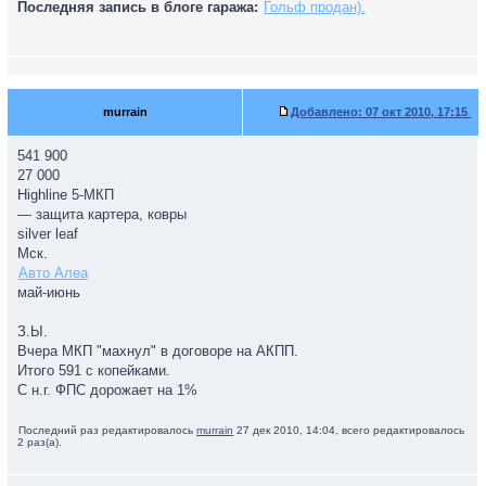
Последняя запись в блоге гаража:
Гольф продан).
murrain
Добавлено:
07 окт 2010, 17:15
541 900
27 000
Highline 5-МКП
— защита картера, ковры
silver leaf
Мск.
Авто Алеа
май-июнь
З.Ы.
Вчера МКП "махнул" в договоре на АКПП.
Итого 591 с копейками.
С н.г. ФПС дорожает на 1%
Последний раз редактировалось
murrain
27 дек 2010, 14:04, всего редактировалось
2 раз(а).