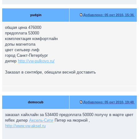
yudgin
Добавлено:
05 окт 2010, 15:36
общая цена 476000
предоплата 53000
комплектация комфортлайн
допы магнитола
цвет сильвер лиф
город Санкт-Петербург
дилер
http://vw-pulkovo.ru/
Заказал в сентябре, обещали весной доставить
democub
Добавлено:
05 окт 2010, 19:48
заказал хайхлайн за 534400 предоплата 50000 получу в марте цвет
reflex дилер
Аксель-Сити
Питер на якорной ,
http://www.vw-aksel.ru