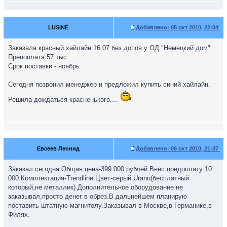
LUSINE
Добавлено:
05 окт 2010, 22:04
Заказала красный хайлайн 16.07 без допов у ОД "Немецкий дом"
Препоплата 57 тыс
Срок поставки - ноябрь
Сегодня позвонил менеджер и предложил купить синий хайлайн.
Решила дождаться красненького....
Евсеев Леонид
Добавлено:
06 окт 2010, 21:37
Заказал сегодня.Общая цена-399 000 рублей.Внёс предоплату 10
000.Комплектация-Trendline.Цвет-серый Urano(бесплатный
который,не металлик).Дополнительное оборудование не
заказывал,просто денег в обрез.В дальнейшем планирую
поставить штатную магнитолу.Заказывал в Москве,в Германике,в
Филях.