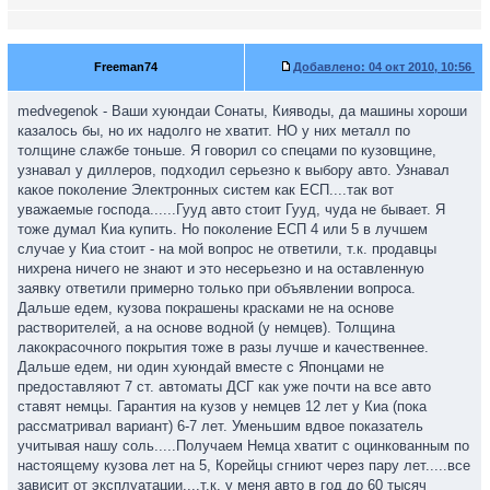
Freeman74
Добавлено:
04 окт 2010, 10:56
medvegenok - Ваши хуюндаи Сонаты, Кияводы, да машины хороши
казалось бы, но их надолго не хватит. НО у них металл по
толщине слажбе тоньше. Я говорил со спецами по кузовщине,
узнавал у диллеров, подходил серьезно к выбору авто. Узнавал
какое поколение Электронных систем как ЕСП....так вот
уважаемые господа......Гууд авто стоит Гууд, чуда не бывает. Я
тоже думал Киа купить. Но поколение ЕСП 4 или 5 в лучшем
случае у Киа стоит - на мой вопрос не ответили, т.к. продавцы
нихрена ничего не знают и это несерьезно и на оставленную
заявку ответили примерно только при объявлении вопроса.
Дальше едем, кузова покрашены красками не на основе
растворителей, а на основе водной (у немцев). Толщина
лакокрасочного покрытия тоже в разы лучше и качественнее.
Дальше едем, ни один хуюндай вместе с Японцами не
предоставляют 7 ст. автоматы ДСГ как уже почти на все авто
ставят немцы. Гарантия на кузов у немцев 12 лет у Киа (пока
рассматривал вариант) 6-7 лет. Уменьшим вдвое показатель
учитывая нашу соль.....Получаем Немца хватит с оцинкованным по
настоящему кузова лет на 5, Корейцы сгниют через пару лет.....все
зависит от эксплуатации....т.к. у меня авто в год до 60 тысяч