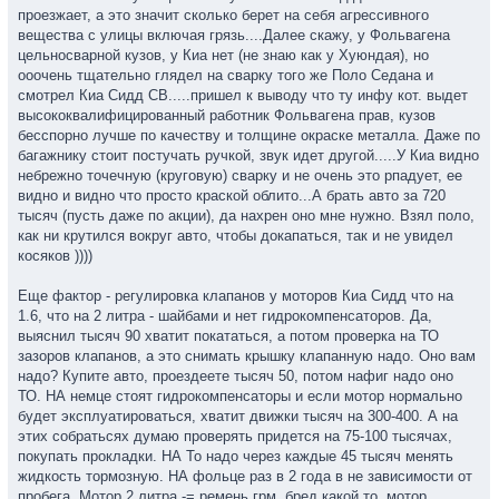
проезжает, а это значит сколько берет на себя агрессивного
вещества с улицы включая грязь....Далее скажу, у Фольвагена
цельносварной кузов, у Киа нет (не знаю как у Хуюндая), но
ооочень тщательно глядел на сварку того же Поло Седана и
смотрел Киа Сидд СВ.....пришел к выводу что ту инфу кот. выдет
высококвалифицированный работник Фольвагена прав, кузов
бесспорно лучше по качеству и толщине окраске металла. Даже по
багажнику стоит постучать ручкой, звук идет другой.....У Киа видно
небрежно точечную (круговую) сварку и не очень это рпадует, ее
видно и видно что просто краской облито...А брать авто за 720
тысяч (пусть даже по акции), да нахрен оно мне нужно. Взял поло,
как ни крутился вокруг авто, чтобы докапаться, так и не увидел
косяков ))))
Еще фактор - регулировка клапанов у моторов Киа Сидд что на
1.6, что на 2 литра - шайбами и нет гидрокомпенсаторов. Да,
выяснил тысяч 90 хватит покататься, а потом проверка на ТО
зазоров клапанов, а это снимать крышку клапанную надо. Оно вам
надо? Купите авто, проездеете тысяч 50, потом нафиг надо оно
ТО. НА немце стоят гидрокомпенсаторы и если мотор нормально
будет эксплуатироваться, хватит движки тысяч на 300-400. А на
этих собратьсях думаю проверять придется на 75-100 тысячах,
покупать прокладки. НА То надо через каждые 45 тысяч менять
жидкость тормозную. НА фольце раз в 2 года в не зависимости от
пробега. Мотор 2 литра -= ремень грм, бред какой то, мотор