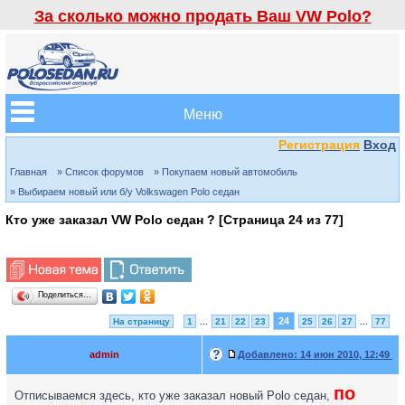
За сколько можно продать Ваш VW Polo?
Меню
Регистрация
Вход
Главная
» Список форумов
» Покупаем новый автомобиль
» Выбираем новый или б/у Volkswagen Polo седан
Кто уже заказал VW Polo седан ? [Страница
24
из
77
]
Поделиться…
24
На страницу
1
...
21
22
23
25
26
27
...
77
admin
Добавлено:
14 июн 2010, 12:49
по
Отписываемся здесь, кто уже заказал новый Polo седан,