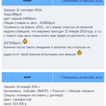
chaser
Добавлено:
22 янв 2011, 20:33
Заказал 11 сентября 2010г.
Тред-399руб
цвет черный-14800руб.
Общая стоимость авто - 413800руб.
Готовность на апрель 2011г., но к моему счастью на прошлой
неделе сообщили, что машинка приходит 22 января 2011года, а т.к.
с нового года цены повысились вам придется доплатить за авто
(427550руб.)
Конечно после такого ожидания я заплатил бы и больше но
радости от такой покупки испытываю уже меньше
ewolf
Добавлено:
24 янв 2011, 16:12
Заказал 10 января 2011 г.
Автомобиль: Хайлайн, 5МКПП, + Premium + Обогрев лобового
(Защиту планирую поставить у диллера)
Цвет: серебристый
Цена: 614 000 р.