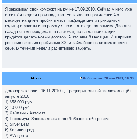
Я заказывал свой комфорт на ручке 17.09.2010. Сейчас у него уже
стоит 7-я неделя производства. Но глядя на протяжении 4-х
месяцев на дикие пробки в часы пик(когда мне и приходится
ездить) с работы и на работу я понял что сделал ошибку. Два дня
назад пошёл переделать на автомат, но на данной стадии
придётся делать новый договор. А это ещё 8 месяцев. И я принял
решение взять из прибывших 30-ти хайлайнов на автомате один
себе. В течении недели расчитываю забрать.
Alexas
Добавлено:
20 янв 2011, 18:39
Договор заключил 16.11.2010 г., Предварительный заключал ещё в
августе 2010
1) 658 000 руб.
2) 10 000 руб.
3) Хайлайн - Автомат
4) Перемиум+Защита двигателя+Лобовое с обогревом
5) Silver Leaf
6) Калининград
7) VW-центр