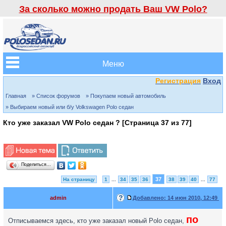
За сколько можно продать Ваш VW Polo?
Меню
Регистрация
Вход
Главная
» Список форумов
» Покупаем новый автомобиль
» Выбираем новый или б/у Volkswagen Polo седан
Кто уже заказал VW Polo седан ? [Страница
37
из
77
]
Поделиться…
37
На страницу
1
...
34
35
36
38
39
40
...
77
admin
Добавлено:
14 июн 2010, 12:49
по
Отписываемся здесь, кто уже заказал новый Polo седан,