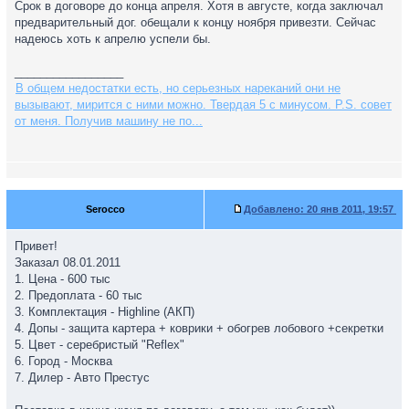
Срок в договоре до конца апреля. Хотя в августе, когда заключал
предварительный дог. обещали к концу ноября привезти. Сейчас
надеюсь хоть к апрелю успели бы.
_________________
В общем недостатки есть, но серьезных нареканий они не
вызывают, мирится с ними можно. Твердая 5 с минусом. P.S. совет
от меня. Получив машину не по...
Serocco
Добавлено:
20 янв 2011, 19:57
Привет!
Заказал 08.01.2011
1. Цена - 600 тыс
2. Предоплата - 60 тыс
3. Комплектация - Highline (АКП)
4. Допы - защита картера + коврики + обогрев лобового +секретки
5. Цвет - серебристый "Reflex"
6. Город - Москва
7. Дилер - Авто Престус