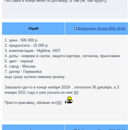
Поставка в конце июня по договору, а там уж, как будет))
OlgaM
Добавлено:
20 янв 2011, 20:24
1. цена - 595 000 р.
2. предоплата - 10 000 р.
3. комплектация - Highline, АКП
4. допы - коврики в салон, защита картера, сигналка, брызговики
5. цвет - черный
6. город - Москва
7. дилер - Германика
еще сразу купили зимнюю резину.
Заказали где-то в конце ноября 2010г , оплатили 30 декабря, а 3
января 2011 года я уже уехала на нем ))))
Просто красавец, обожаю его))))