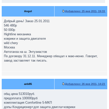
Angol
Добавлено:
25 янв 2011, 19:33
Добрый день! Заказ 25.01.2011
546 480р
50 000р
Hightline механика
коврики и защита двигателя
wild chery
Москва
Автоганза на ш. Энтузиастов
По договору 31.12.11. Менеджер обещал к маю-июню. Говорит,
завод заставляет так писать.
anb85
Добавлено:
26 янв 2011, 14:23
общ.цена 513010руб.
предоплата 100000руб
комплектация Comfortline 5-МКП
допы Кондиционер+доп защита двигла+коврики