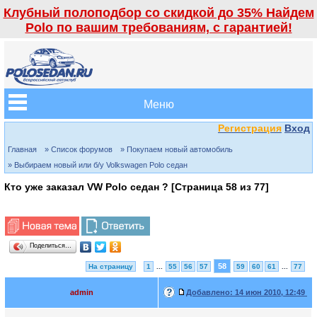
Клубный полоподбор со скидкой до 35% Найдем
Polo по вашим требованиям, с гарантией!
Меню
Регистрация
Вход
Главная
» Список форумов
» Покупаем новый автомобиль
» Выбираем новый или б/у Volkswagen Polo седан
Кто уже заказал VW Polo седан ? [Страница
58
из
77
]
Поделиться…
58
На страницу
1
...
55
56
57
59
60
61
...
77
admin
Добавлено:
14 июн 2010, 12:49