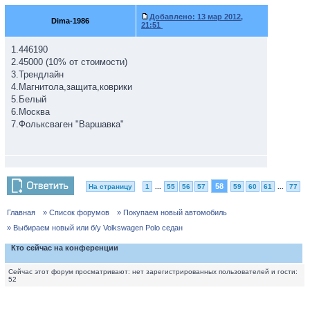
Добавлено:
13 мар 2012,
Dima-1986
21:51
1.446190
2.45000 (10% от стоимости)
3.Трендлайн
4.Магнитола,защита,коврики
5.Белый
6.Москва
7.Фольксваген "Варшавка"
58
На страницу
1
...
55
56
57
59
60
61
...
77
Главная
» Список форумов
» Покупаем новый автомобиль
» Выбираем новый или б/у Volkswagen Polo седан
Кто сейчас на конференции
Сейчас этот форум просматривают: нет зарегистрированных пользователей и гости:
52