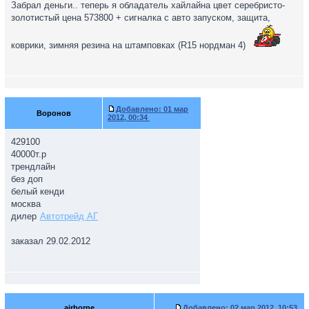
Забрал деньги.. теперь я обладатель хайлайна цвет серебристо-
... после 8 заберу деньги...
золотистый цена 573800 + сигналка с авто запуском, защита,
коврики, зимняя резина на штамповках (R15 нордман 4)
Добавлено:
01 мар
Воронов
2012, 00:34
429100
40000т.р
трендлайн
без доп
белый кенди
москва
дилер
Автотрейд АГ
заказал 29.02.2012
airborne
Добавлено:
02 мар 2012, 10:53