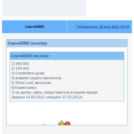
Сергей2802
Добавлено:
29 фев 2012, 10:03
Сергей2802 писал(а):
Сергей2802 писал(а):
1) 560 000
2) 150 000
3) Comfortline ручка
4) коврики защита магнитола
5) Silver Leaf, металлик
6)Альметьевск
7) не дилер. офиц. представитель в нашем городе
Заказал 14.02.2012. обещает 27.02.2012г.
срок перенесли на 8 марта
... появилось недоверие