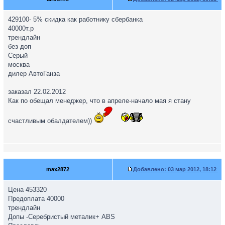
429100- 5% скидка как работнику сбербанка
40000т.р
трендлайн
без доп
Серый
москва
дилер АвтоГанза
заказал 22.02.2012
Как по обещал менеджер, что в апреле-начало мая я стану
счастливым обалдателем))
max2872
Добавлено:
03 мар 2012, 18:12
Цена 453320
Предоплата 40000
трендлайн
Допы -Серебристый металик+ ABS