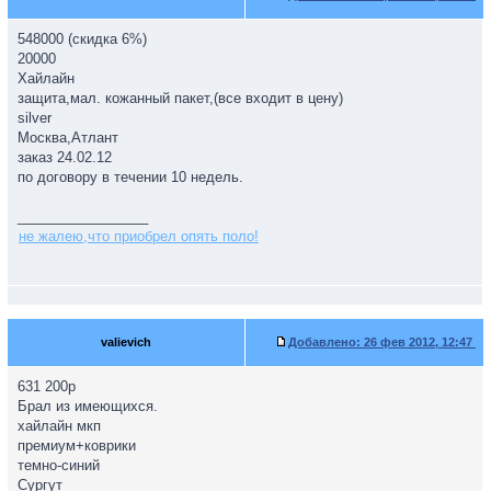
548000 (скидка 6%)
20000
Хайлайн
защита,мал. кожанный пакет,(все входит в цену)
silver
Москва,Атлант
заказ 24.02.12
по договору в течении 10 недель.
_________________
не жалею,что приобрел опять поло!
valievich
Добавлено:
26 фев 2012, 12:47
631 200р
Брал из имеющихся.
хайлайн мкп
премиум+коврики
темно-синий
Сургут