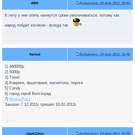
ABH
Добавлено:
24 фев 2012, 16:44
К лету у них опять начнутся сроки увеличиваться, потому как
народ пойдёт косяком - всегда так.
Xarmat
Добавлено:
24 фев 2012, 16:49
1) 480000р
2) 5000р
3) Trend
4) Коврики, брызговики, магнитола, пороги
5) Candy
6) город герой Волгоград
7)
Волга-Раст
Заказал 7.12.2011г пришел 10.02.2012г.
slavik13rus
Добавлено:
24 фев 2012, 21:28