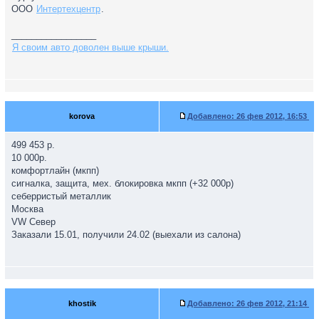
ООО
Интертехцентр
.
_________________
Я своим авто доволен выше крыши.
korova
Добавлено:
26 фев 2012, 16:53
499 453 р.
10 000р.
комфортлайн (мкпп)
сигналка, защита, мех. блокировка мкпп (+32 000р)
себерристый металлик
Москва
VW Север
Заказали 15.01, получили 24.02 (выехали из салона)
khostik
Добавлено:
26 фев 2012, 21:14