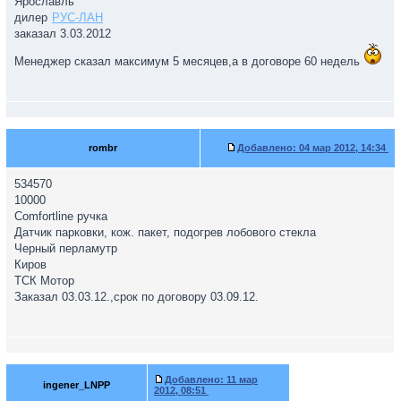
Ярославль
дилер
РУС-ЛАН
заказал 3.03.2012
Менеджер сказал максимум 5 месяцев,а в договоре 60 недель
rombr
Добавлено:
04 мар 2012, 14:34
534570
10000
Comfortline ручка
Датчик парковки, кож. пакет, подогрев лобового стекла
Черный перламутр
Киров
ТСК Мотор
Заказал 03.03.12.,срок по договору 03.09.12.
Добавлено:
11 мар
ingener_LNPP
2012, 08:51