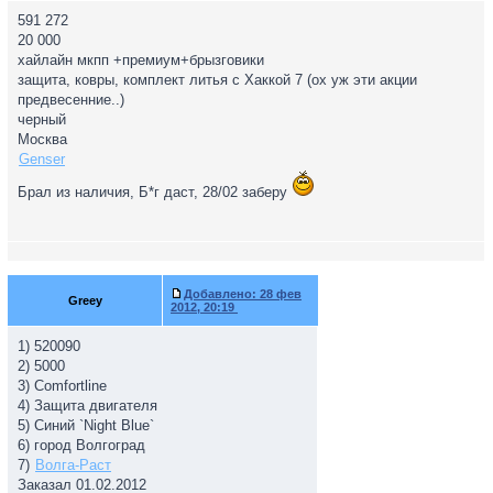
591 272
20 000
хайлайн мкпп +премиум+брызговики
защита, ковры, комплект литья с Хаккой 7 (ох уж эти акции
предвесенние..)
черный
Москва
Genser
Брал из наличия, Б*г даст, 28/02 заберу
Добавлено:
28 фев
Greey
2012, 20:19
1) 520090
2) 5000
3) Comfortline
4) Защита двигателя
5) Синий `Night Blue`
6) город Волгоград
7)
Волга-Раст
Заказал 01.02.2012