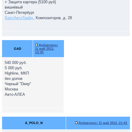
+ Защита картера (5100 руб)
вишнёвый
Санкт-Петербург
БалтАвтоТрейд
, Композиторов, д. 28
Добавлено:
GAD
11 май 2012,
12:30
540 000 руб.
5 000 руб.
Highline, МКП
без допов
Черный "Deep"
Москва
Авто-АЛЕА
A_POLO_N
Добавлено:
11 май 2012, 21:43