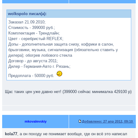
wolkspolo писал(а):
Заказал 21.09.2010;
Стоимость - 399000 руб.;
Комплектация - Трендлайн;
Цвет - серебристый REFLEX;
Допы - дополнительная защита снизу, кофрики в салон,
брызговики, музыка, сигнализация (обязательно ставить у
дилера); обогрев лобового стекла
Договор - до августа 2011;
Дилер - Германия-Авто г. Рязань;
Предоплата - 50000 руб.
Щас таких цен уже давно нет! (399000 сейчас минималка 429100 р)
mkovalevskiy
Добавлено:
27 апр 2012, 09:10
kola77
, а он походу не понимает вообще, где он всё это написал