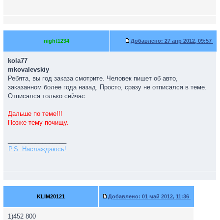
night1234
Добавлено:
27 апр 2012, 09:57
kola77
mkovalevskiy
Ребята, вы год заказа смотрите. Человек пишет об авто,
заказанном более года назад. Просто, сразу не отписался в теме.
Отписался только сейчас.
Дальше по теме!!!
Позже тему почищу.
_________________
P.S. Наслаждаюсь!
KLIM20121
Добавлено:
01 май 2012, 11:36
1)452 800