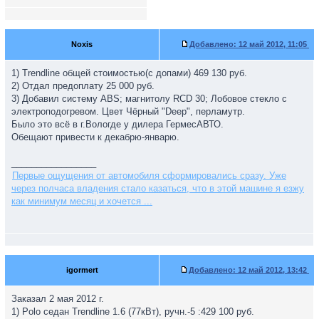
Noxis
Добавлено:
12 май 2012, 11:05
1) Trendline общей стоимостью(с допами) 469 130 руб.
2) Отдал предоплату 25 000 руб.
3) Добавил систему ABS; магнитолу RCD 30; Лобовое стекло с
электроподогревом. Цвет Чёрный "Deep", перламутр.
Было это всё в г.Вологде у дилера ГермесАВТО.
Обещают привести к декабрю-январю.
_________________
Первые ощущения от автомобиля сформировались сразу. Уже
через полчаса владения стало казаться, что в этой машине я езжу
как минимум месяц и хочется ...
igormert
Добавлено:
12 май 2012, 13:42
Заказал 2 мая 2012 г.
1) Polo седан Trendline 1.6 (77кВт), ручн.-5 :429 100 руб.