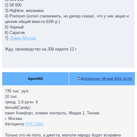
2) 58 000
3) Highline, механика
4) Premium (хотел сэкономить, но дилер сказал, что у них акция и
ценник общий вместо 639т.р.)
5) Черный
6) Саратов
7)
Элвис-Моторс
Жду, производство на 20й неделе 12 г
Agent001
Добавлено:
08 май 2012, 21:52
735 тыс. руб.
10 тыс.
тренд. 1,6 ручн. 6
белый(Candy)
пакет Комфорт, климат контроль, Медиа 1, Техник.
г. Москва
Автоцентр
РУС-ЛАН
Только это не поло, а джетта, малоли народу будет всеравно