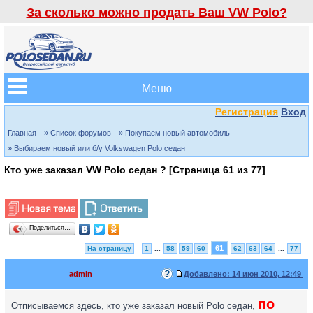
За сколько можно продать Ваш VW Polo?
Меню
Регистрация
Вход
Главная
» Список форумов
» Покупаем новый автомобиль
» Выбираем новый или б/у Volkswagen Polo седан
Кто уже заказал VW Polo седан ? [Страница
61
из
77
]
Поделиться…
61
На страницу
1
...
58
59
60
62
63
64
...
77
admin
Добавлено:
14 июн 2010, 12:49
по
Отписываемся здесь, кто уже заказал новый Polo седан,