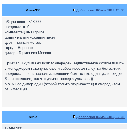
Vovan906
Добавлено:
02 май 2012, 23:38
общая цена - 543000
предоплата- 0
комплектация- Highline
допы - малый кожаный пакет
цвет - черный металл
город - Воронеж
дилер - Германика Москва
Приехал и купил без всяких очередей, единственное созвонившись
с менеджером накануне, еще и забранировал на сутки без всяких
предоплат, т.к. в черном исполнении был только один, да и скидки
были неплохие, так что думаю поездка удалась ))
p.s. у нас дилер один (второй только открывается) и очередь там
от 6 месяцев...
himiq
Добавлено:
05 май 2012, 16:58
1) 584 300