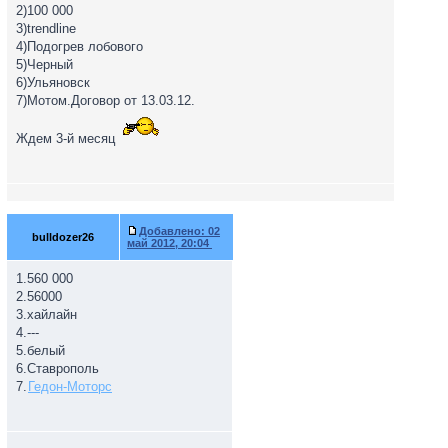
2)100 000
3)trendline
4)Подогрев лобового
5)Черный
6)Ульяновск
7)Мотом.Договор от 13.03.12.
Ждем 3-й месяц
Добавлено:
02
bulldozer26
май 2012, 20:04
1.560 000
2.56000
3.хайлайн
4.---
5.белый
6.Ставрополь
7.
Гедон-Моторс