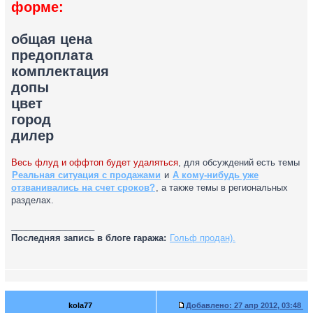
форме:
общая цена
предоплата
комплектация
допы
цвет
город
дилер
Весь флуд и оффтоп будет удаляться
, для обсуждений есть темы
Реальная ситуация с продажами
и
А кому-нибудь уже
отзванивались на счет сроков?
, а также темы в региональных
разделах.
_________________
Последняя запись в блоге гаража:
Гольф продан).
kola77
Добавлено:
27 апр 2012, 03:48