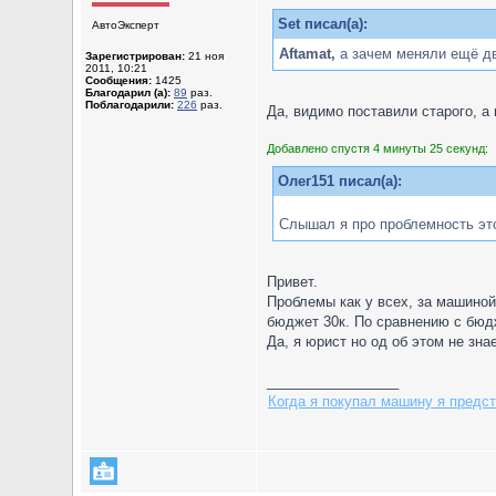
Set писал(а):
АвтоЭксперт
Aftamat,
а зачем меняли ещё дв
Зарегистрирован:
21 ноя
2011, 10:21
Сообщения:
1425
Благодарил (а):
89
раз.
Поблагодарили:
226
раз.
Да, видимо поставили старого, а
Добавлено спустя 4 минуты 25 секунд:
Олег151 писал(а):
Слышал я про проблемность этой
Привет.
Проблемы как у всех, за машиной
бюджет 30к. По сравнению с бюд
Да, я юрист но од об этом не зна
_________________
Когда я покупал машину я предст