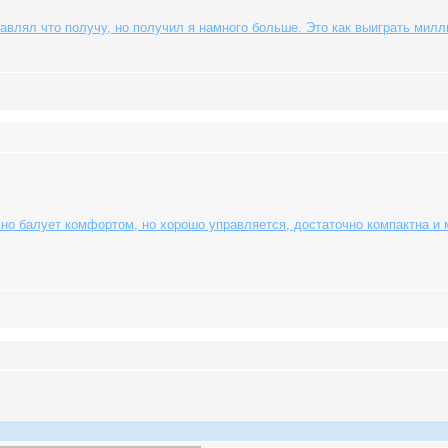
авлял что получу, но получил я намного больше. Это как выиграть милли
о балует комфортом, но хорошо управляется, достаточно компактна и м