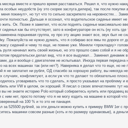
а месяца вместе и пришло время расставаться. Решил я, что нужно наки
а особых неудобств (ну это скорее заслуга дилера), так после покупки
и меня покинул>, но тут что то сильно заскрипело на неровностях... За
очти полностью. Дальше я осознал, что водительское сиденье имеет не 
о жить. Ок. Позже я заметил, что если поднять сиденье максимально вве
 сиденья как бы отсутствует, зато в конфигураторе он есть (ну хоть гд
заменена поршневая группа, ну про эту акцию знают все, звук был не с
у. Пожалуйста не нужно думать, что я собираю все ямы по дороге от до
касу сидений и чему то еще, не помню уже. Меняли <прокладку> головк
ь руля начинал жить своей жизнью, но это прошло само собой и я не о
потом предательски делал вид, что я все выдумал... Заменил динамик в 
ами, да и вообще с двигателем не испытывал. Иногда первая передача н
о на всех машинах так (или нет?). Наверняка я делал что то еще, но не 
й я не заплатил ни рубля, ОД спасибо за хорошую работу, вы никогда не
 случаях, конфликтуют, а если уж что то делают то обязательно плохо, 
ходилось уговаривать что то сделать, я просто указывал на проблему и 
биль или VW в целом, он хороший. Я писал о своих впечатлениях тут на
 вы не знаете историю Polo который собираетесь купить или продавец в
 с ним нет, просто потому что я не могу ездить на машине в которой что 
оверенный на 100 % и то это не панацея.
ал за 525500 рублей, за эти деньги можно купить к примеру BMW 1er с пр
итесь машинки совсем разные (хоть и по размеру одинаковые), а деньг