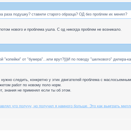
а раза подушку? ставили старого образца? ОД без проблем их менял?
 потом нового и проблема ушла. С од никогда проблем не возникало.
 "копейки" от "бумера"...или врут?)))И по поводу "шелкового" дилера-к
 нужно следить, конкретно у этих двигателей проблема с маслосьемными
жетом работ по новому поло норм.
ет, знания не применял если ты об этом.
авлял что получу, но получил я намного больше. Это как выиграть милли