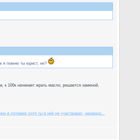
ак я помню ты юрист, не?
, к 100к начинает жрать масло, решается заменой,
он в лотерею хотя ты в ней не участвовал, неожида...