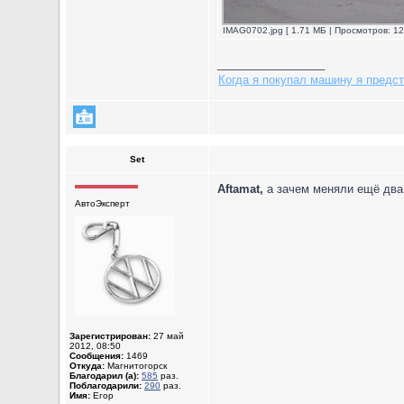
IMAG0702.jpg [ 1.71 МБ | Просмотров: 12
_________________
Когда я покупал машину я предст
Set
Aftamat,
а зачем меняли ещё два 
АвтоЭксперт
Зарегистрирован:
27 май
2012, 08:50
Сообщения:
1469
Откуда:
Магнитогорск
Благодарил (а):
585
раз.
Поблагодарили:
290
раз.
Имя:
Егор