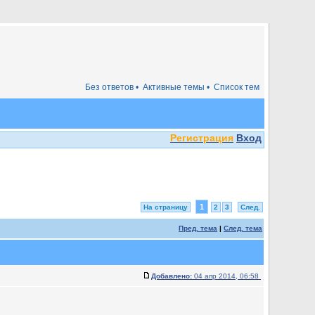
Без ответов •
Активные темы •
Список тем
Регистрация
Вход
1
На страницу
2
3
След.
Пред. тема
|
След. тема
Добавлено:
04 апр 2014, 06:58