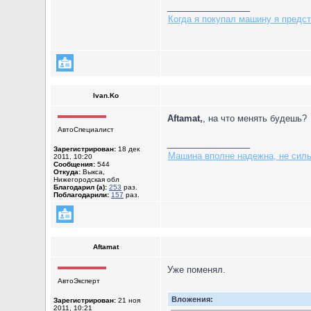
_________________
Когда я покупал машину я предст
Ivan.Ko
Aftamat,
, на что менять будешь?
АвтоСпециалист
_________________
Зарегистрирован:
18 дек
Машина вполне надежна, не сильн
2011, 10:20
Сообщения:
544
Откуда:
Выкса,
Нижегородская обл
Благодарил (а):
253
раз.
Поблагодарили:
157
раз.
Aftamat
Уже поменял.
АвтоЭксперт
Вложения:
Зарегистрирован:
21 ноя
2011, 10:21