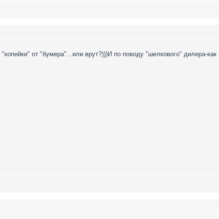
"копейки" от "бумера"...или врут?)))И по поводу "шелкового" дилера-как