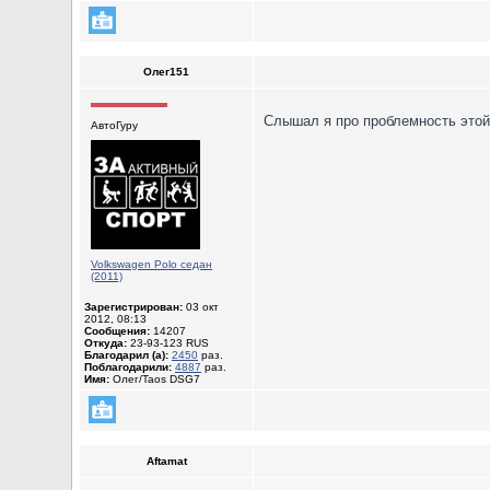
Олег151
Слышал я про проблемность этой 
АвтоГуру
Volkswagen Polo седан
(2011)
Зарегистрирован:
03 окт
2012, 08:13
Сообщения:
14207
Откуда:
23-93-123 RUS
Благодарил (а):
2450
раз.
Поблагодарили:
4887
раз.
Имя:
Олег/Taos DSG7
Aftamat