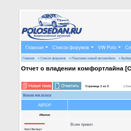
Главная
Список форумов
VW Polo
Се
Главная
» Список форумов
» Покупаем новый автомобиль
» Выбир
Отчет о владении комфортлайна [
Страница
1
из
3
[ Соо
Версия для печати
АВТОР
Aftamat
Всем привет.
АвтоЭксперт