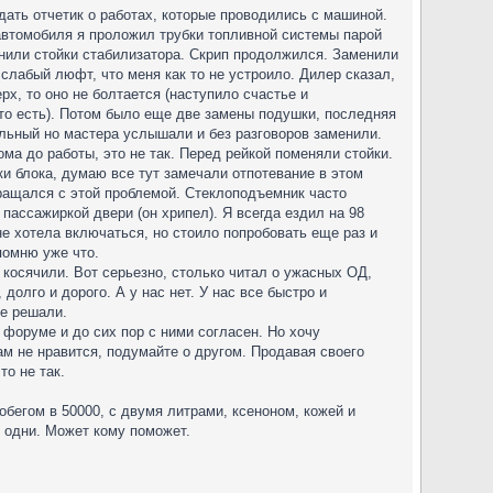
дать отчетик о работах, которые проводились с машиной.
 автомобиля я проложил трубки топливной системы парой
менили стойки стабилизатора. Скрип продолжился. Заменили
слабый люфт, что меня как то не устроило. Дилер сказал,
рх, то оно не болтается (наступило счастье и
е то есть). Потом было еще две замены подушки, последняя
ильный но мастера услышали и без разговоров заменили.
ма до работы, это не так. Перед рейкой поменяли стойки.
и блока, думаю все тут замечали отпотевание в этом
бращался с этой проблемой. Стеклоподъемник часто
пассажиркой двери (он хрипел). Я всегда ездил на 98
е хотела включаться, но стоило попробовать еще раз и
помню уже что.
 косячили. Вот серьезно, столько читал о ужасных ОД,
долго и дорого. А у нас нет. У нас все быстро и
ее решали.
 форуме и до сих пор с ними согласен. Но хочу
ам не нравится, подумайте о другом. Продавая своего
то не так.
обегом в 50000, с двумя литрами, ксеноном, кожей и
и одни. Может кому поможет.