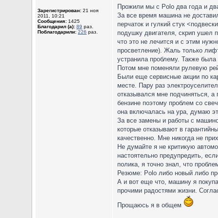
Прожили мы с Polo два года и дв
Зарегистрирован:
21 ноя
За все время машина не доставил
2011, 10:21
Сообщения:
1425
перчаток и гулкий стук <подвеск
Благодарил (а):
89
раз.
Поблагодарили:
226
раз.
подушку двигателя, скрип ушел п
что это не лечится и с этим нужн
просветление). Жаль только лифт
устранила проблему. Также была 
Потом мне поменяли рулевую рейк
Были еще сервисные акции по кар
месте. Пару раз электроуселител
отказывался мне подчиняться, а 
бензине поэтому проблем со свеч
она включалась на ура, думаю эт
За все замены и работы с машино
которые отказывают в гарантийных
качественно. Мне никогда не при
Не думайте я не критикую автомо
настоятельно предупредить, если
полика, я точно знал, что проблем
Резюме: Polo либо новый либо пр
А и вот еще что, машину я покуп
прочими радостями жизни. Соглас
Прощаюсь я в общем