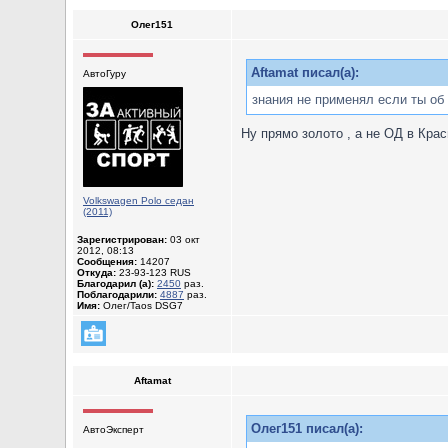
Олег151
Aftamat писал(а):
АвтоГуру
знания не применял если ты об
Ну прямо золото , а не ОД в Крас
Volkswagen Polo седан
(2011)
Зарегистрирован:
03 окт
2012, 08:13
Сообщения:
14207
Откуда:
23-93-123 RUS
Благодарил (а):
2450
раз.
Поблагодарили:
4887
раз.
Имя:
Олег/Taos DSG7
Aftamat
Олег151 писал(а):
АвтоЭксперт