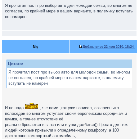
Я прочитал пост про выбор авто для молодой семьи, во многом не
согласен, по крайней мере в вашем варианте, в полемику вступать
не намерен
Nig
Добавлено:
22 ноя 2010, 18:24
Цитата:
Я прочитал пост про выбор авто для молодой семьи, во многом
не согласен, по крайней мере в вашем варианте, в полемику
вступать не намерен
И не надо
, я с вами ,как уже написал, согласен что
полоседан во многом уступает своим европейским сородичам и
шумка, а точнее отсутствие её
реально бросается в глаза или в уши долбится)) Просто для тех
людей которые привыкли к определённому комфорту, а 100
достаточно комфортный автомобиль,