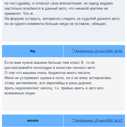
по тест-драйву, я отписал свои впечатления, но народ видимо
настолько влюбился в данный авто, что никакой критики не
приемлет. Что ж...
На форуме останусь, интересно следить за судьбой данного авто,
но ни одного коммента больше нигде не оставлю, обещаю.
Nig
Добавлено:
22 ноя 2010, 16:22
Если вам нужна машина больше чем класс В, то не
рассматривайте полоседан в качестве личного авто.
О том что машина очень бюджетна много писали.
Меня не устраивает шумка в поло, но я не вижу алтернативы
этому автомобилю, все европейцы в разы дороже,
брать недокомплект нехочу, т.к. привык иметь в авто все
возможные опции.
adusha
Добавлено:
22 ноя 2010, 16:27