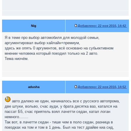
Nig
Добавлено:
22 ноя 2010, 14:42
Я в теме про выбор автомобиля для молодой семьи,
аргументировал выбор хайлайн+премиум,
здесь же опять 0 аргументов, всё основано на субьективном
мнении человека который поездил только на 2 авто.
Тема ниочём.
adusha
Добавлено:
22 ноя 2010, 14:52
авто далеко не один, начиналось все с русского автопрома,
две штуки, вольво, счас ауди, у брата десятка ваз, катался на
пассат Б5, счас приятель взял лачетти седан, катал логан
немного........
Так вот, в лачетти седан - тише чем в поло седан, разница в
поездках на том и том в 1 день. Был на тест драйве киа сид,