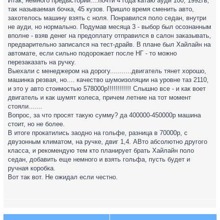
Итак, немного предыстории....почти 4 года катаю ауди 100, 1992гв,
так называемая бочка, 45 кузов. Пришло время сменить авто,
захотелось машину взять с ноля. Понравился поло седан, внутри
не ауди, но нормально. Подумав месяца 3 - выбор был осознанным
вполне - взяв денег на предоплату отправился в салон заказывать,
предварительно записался на тест-драйв. В плане был Хайлайн на
автомате, если сильно подорожает после НГ - то можно
перезаказать на ручку.
Выехали с менеджером на дорогу...........двигатель тянет хорошо,
машинка резвая, но.... качество шумоизоляции на уровне таз 2110,
и это у авто стоимостью 578000р!!!!!!!!!!!! Слышно все - и как воет
двигатель и как шумят колеса, причем летние на тот момент
стояли.......
Вопрос, за что просят такую сумму? да 400000-450000р машина
стоит, но не более.
В итоге прокатились заодно на гольфе, разница в 70000р, с
двузонным климатом, на ручке, двиг 1,4. АВто абсолютно другого
класса, и рекомендую тем кто планирует брать Хайлайн поло
седан, добавить еще немного и взять гольфа, пусть будет и
ручная коробка.
Вот так вот. Не ожидал если честно.