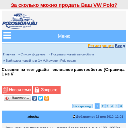
За сколько можно продать Ваш VW Polo?
Меню
Регистрация
Вход
Главная
» Список форумов
» Покупаем новый автомобиль
» Выбираем новый или б/у Volkswagen Polo седан
Съездил на тест-драйв - сплошное расстройство [Страница
1
из
6
]
Поделиться…
1
На страницу
2
3
4
5
6
adusha
Добавлено:
22 ноя 2010, 12:01