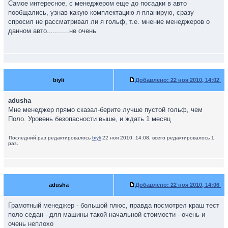
Самое интересное, с менеджером еще до посадки в авто
пообщались, узнав какую комплектацию я планирую, сразу
спросил не рассматривал ли я гольф, т.е. мнение менеджеров о
данном авто...........не очень
biyli
Добавлено:
22 ноя 2010, 14:02
adusha
Мне менеджер прямо сказал-берите лучше пустой гольф, чем
Поло. Уровень безопасности выше, и ждать 1 месяц
Последний раз редактировалось
biyli
22 ноя 2010, 14:08, всего редактировалось 1
раз.
adusha
Добавлено:
22 ноя 2010, 14:06
Грамотный менеджер - большой плюс, правда посмотрел краш тест
поло седан - для машины такой начальной стоимости - очень и
очень неплохо