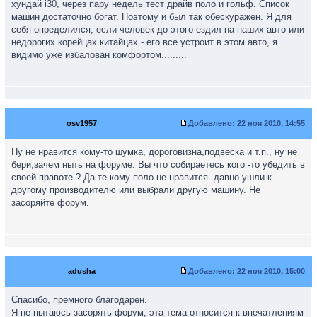
хундай i30, через пару недель тест драйв поло и гольф. Список
машин достаточно богат. Поэтому и был так обескуражен. Я для
себя определился, если человек до этого ездил на наших авто или
недорогих корейцах китайцах - его все устроит в этом авто, я
видимо уже избалован комфортом.........
osv1957
Добавлено:
22 ноя 2010, 14:55
Ну не нравится кому-то шумка, дороговизна,подвеска и т.п., ну не
бери,зачем ныть на форуме. Вы что собираетесь кого -то убедить в
своей правоте.? Да те кому поло не нравится- давно ушли к
другому производителю или выбрали другую машину. Не
засоряйте форум.
adusha
Добавлено:
22 ноя 2010, 15:00
Спасибо, премного благодарен.
Я не пытаюсь засорять форум, эта тема относится к впечатлениям