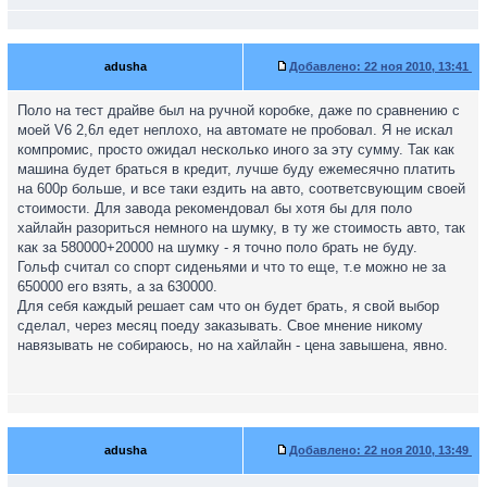
adusha
Добавлено:
22 ноя 2010, 13:41
Поло на тест драйве был на ручной коробке, даже по сравнению с
моей V6 2,6л едет неплохо, на автомате не пробовал. Я не искал
компромис, просто ожидал несколько иного за эту сумму. Так как
машина будет браться в кредит, лучше буду ежемесячно платить
на 600р больше, и все таки ездить на авто, соответсвующим своей
стоимости. Для завода рекомендовал бы хотя бы для поло
хайлайн разориться немного на шумку, в ту же стоимость авто, так
как за 580000+20000 на шумку - я точно поло брать не буду.
Гольф считал со спорт сиденьями и что то еще, т.е можно не за
650000 его взять, а за 630000.
Для себя каждый решает сам что он будет брать, я свой выбор
сделал, через месяц поеду заказывать. Свое мнение никому
навязывать не собираюсь, но на хайлайн - цена завышена, явно.
adusha
Добавлено:
22 ноя 2010, 13:49