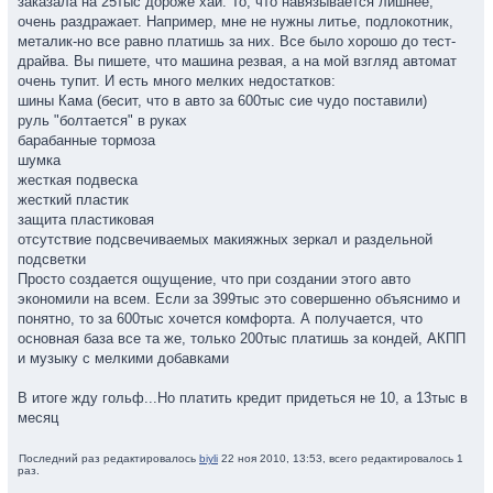
заказала на 25тыс дороже хай. То, что навязывается лишнее,
очень раздражает. Например, мне не нужны литье, подлокотник,
металик-но все равно платишь за них. Все было хорошо до тест-
драйва. Вы пишете, что машина резвая, а на мой взгляд автомат
очень тупит. И есть много мелких недостатков:
шины Кама (бесит, что в авто за 600тыс сие чудо поставили)
руль "болтается" в руках
барабанные тормоза
шумка
жесткая подвеска
жесткий пластик
защита пластиковая
отсутствие подсвечиваемых макияжных зеркал и раздельной
подсветки
Просто создается ощущение, что при создании этого авто
экономили на всем. Если за 399тыс это совершенно объяснимо и
понятно, то за 600тыс хочется комфорта. А получается, что
основная база все та же, только 200тыс платишь за кондей, АКПП
и музыку с мелкими добавками
В итоге жду гольф...Но платить кредит придеться не 10, а 13тыс в
месяц
Последний раз редактировалось
biyli
22 ноя 2010, 13:53, всего редактировалось 1
раз.